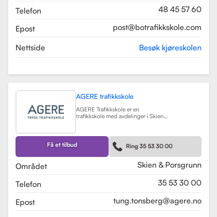
48 45 57 60
Telefon
post@botrafikkskole.com
Epost
Nettside
Besøk kjøreskolen
AGERE trafikkskole
AGERE Trafikkskole er en
trafikkskole med avdelinger i Skien
og Porsgrunn, som tilbyr
omfattende kjøreopplæring for alle
førerkortklasser, fra moped til buss
og lastebil. Skolen har som mål å gi
Få et tilbud
Ring 35 53 30 00
elevene de nødvendige ferdighetene
og holdningene for å bli trygge og
kompetente sjåfører, med et fokus
Skien & Porsgrunn
Området
på nullvisjonen om ingen drepte
eller hardt skadde i trafikken. Skolen
35 53 30 00
Telefon
har fått en vurdering på 3.9 fra
tidligere elever, noe som indikerer en
god kvalitet på opplæringen.
tung.tonsberg@agere.no
Epost
AGERE Trafikkskole tilbyr også ulike
kurs som trafikalt grunnkurs,