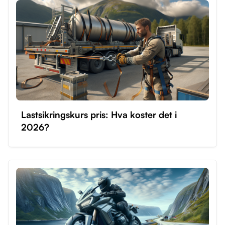
kan begynne øvelseskjøring når du er 16.
Ledsageren som veileder deg, må være over 25 år
og ha hatt førerkort for klasse B i minst fem år.
Øvelseskjøring privat kan være kostnadseffektivt og
gir fleksibilitet, men det er viktig at både du og den
ansvarlige er i stand til å kjøre trygt. Det anbefales å
starte opplæringen hos en trafikkskole for å få en
solid grunnopplæring før du begynner privat kjøring.
Lastsikringskurs pris: Hva koster det i
2026?