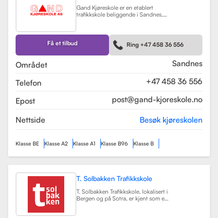
Gand Kjøreskole er en etablert
trafikkskole beliggende i Sandnes,
som tilbyr omfattende
føreropplæring for en rekke
kjøretøyklasser. Skolen har
spesialisert seg på opplæring for
Få et tilbud
Ring +47 458 36 556
personbiler, både med manuell og
automatgir, samt motorsykler (klasse
A, A1) og tilhengere (BE).
Les mer
Sandnes
Området
+47 458 36 556
Telefon
post@gand-kjoreskole.no
Epost
Nettside
Besøk kjøreskolen
Klasse BE
Klasse A2
Klasse A1
Klasse B96
Klasse B
T. Solbakken Trafikkskole
T. Solbakken Trafikkskole, lokalisert i
Bergen og på Sotra, er kjent som en
av de største trafikkskolene for
motorsykkelopplæring i området.