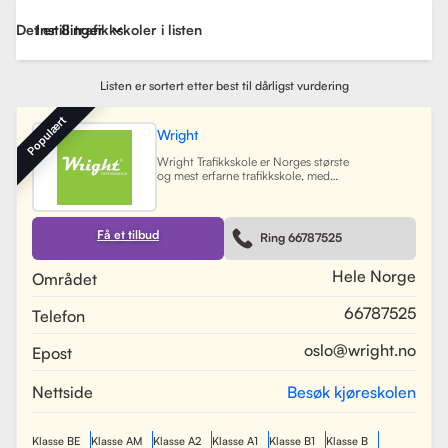
Det er 8 trafikkskoler i listen
Instillinger
Listen er sortert etter best til dårligst vurdering
Populært
Wright
Wright Trafikkskole er Norges største
og mest erfarne trafikkskole, med
nesten 40 avdelinger spredt over
Østlandet, Sørlandet, Vestlandet og
Trøndelag. Siden oppstarten har
skolen hatt som mål å tilby
Få et tilbud
Ring 66787525
profesjonell og engasjert
trafikopplæring for både
nybegynnere og erfarne sjåfører.
Hele Norge
Området
Skolen tilbyr et bredt spekter av
tjenester, inkludert obligatorisk
66787525
Telefon
opplæring, kjøretimer og
spesialiserte pakkeløsninger som
Superpakken, som kombinerer
oslo@wright.no
Epost
kjøretimer med all nødvendig
opplæring. Wright benytter
moderne digitale systemer for å
Nettside
Besøk kjøreskolen
gjøre det enkelt for elever å booke
timer, betale og kommunisere med
sine trafikklærere.
Les mer
Klasse BE
Klasse AM
Klasse A2
Klasse A1
Klasse B1
Klasse B