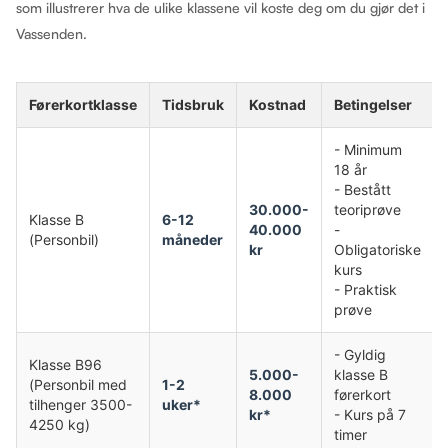
som illustrerer hva de ulike klassene vil koste deg om du gjør det i
Vassenden.
Førerkortklasse
Tidsbruk
Kostnad
Betingelser
- Minimum
18 år
- Bestått
30.000-
teoriprøve
Klasse B
6-12
40.000
-
(Personbil)
måneder
kr
Obligatoriske
kurs
- Praktisk
prøve
- Gyldig
Klasse B96
5.000-
klasse B
(Personbil med
1-2
8.000
førerkort
tilhenger 3500-
uker*
kr*
- Kurs på 7
4250 kg)
timer