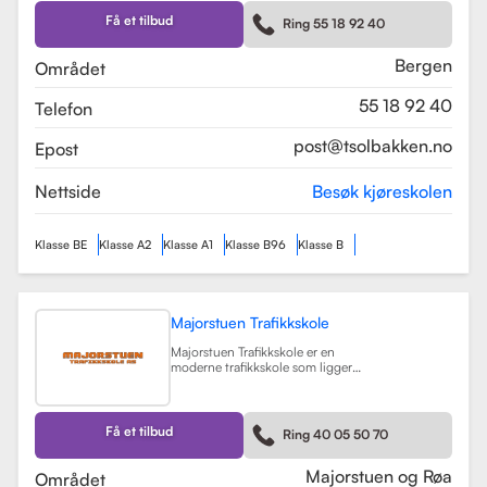
Skolen tilbyr et bredt spekter av
førerkortklasser, inkludert klasse B
Få et tilbud
Ring 55 18 92 40
for personbil, klasse A, A1, og A2 for
motorsykler, samt klasse BE og B96
for personbiler med tilhenger.
Bergen
Området
Les mer
55 18 92 40
Telefon
post@tsolbakken.no
Epost
Nettside
Besøk kjøreskolen
Klasse BE
Klasse A2
Klasse A1
Klasse B96
Klasse B
Majorstuen Trafikkskole
Majorstuen Trafikkskole er en
moderne trafikkskole som ligger
sentralt i Oslo, med avdelinger både
på Majorstuen og Røa. Skolen ble
etablert i 2015 og har raskt blitt
kjent for sin høye kvalitet på
Få et tilbud
Ring 40 05 50 70
opplæring. Alle instruktørene er
pedagogisk utdannet fra Nord
Universitet og Met Universitet, noe
Majorstuen og Røa
Området