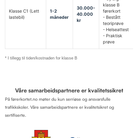
klasse B
30.000-
Klasse C1 (Lett
1-2
førerkort
40.000
lastebil)
måneder
- Bestått
kr
teoriprøve
- Helseattest
- Praktisk
prøve
* I tillegg til tiden/kostnaden for klasse B
Våre samarbeidspartnere er kvalitetssikret
På førerkortet.no møter du kun serriøse og ansvarsfulle
trafikkskoler. Våre samarbeidspartnere er kvalitetsikret og
sertifiserte.