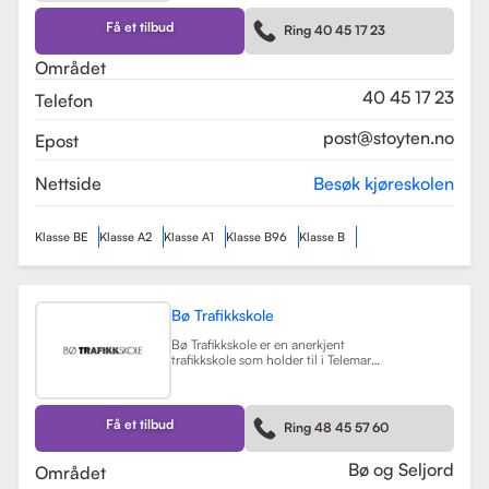
kurs som trafikalt grunnkurs og
mørkekjøring. Skolen er kjent for sin
Få et tilbud
Ring 40 45 17 23
fleksibilitet og tilpasning til elevenes
behov, noe som gjør
Området
læringsprosessen både effektiv og
hyggelig.
Les mer
40 45 17 23
Telefon
post@stoyten.no
Epost
Nettside
Besøk kjøreskolen
Klasse BE
Klasse A2
Klasse A1
Klasse B96
Klasse B
Bø Trafikkskole
Bø Trafikkskole er en anerkjent
trafikkskole som holder til i Telemark,
og den har et sterkt fokus på å gi
grundig og trygg opplæring til sine
elever. Skolen tilbyr opplæring for
førerkort i klasse B, B96 og BE, samt
Få et tilbud
Ring 48 45 57 60
en rekke kurs som trafikalt
grunnkurs, mørkekjøring, førstehjelp
og lastsikring.
Les mer
Bø og Seljord
Området