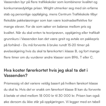
Vassenden byr på flere trafikkskoler som kombinerer kvalitet og
konkurransedyktige priser. Wright utmerker seg med sin erfarne
stab og personlige oppfølging, mens Centrum Trafikkskole tilbyr
fleksible pakkeløsninger som kan være kostnadseffektive for
mange elever. For de som søker en balanse mellom pris og
kvalitet. Når du skal enten ta teoriprøven, oppkjøring eller trafikalt
grunnkurs i Vassenden kan det være greit og avtale en pakkepris
på forhånd - Du må forvente å bruke rundt 15-20 timer på
øvelseskjøring hvis du skal ta førerkortet i klasse B, og fort mange
flere timer om du vurderer andre klasser som B96, T eller C.
Hva koster førerkortet hvis jeg skal ta det i
Vassenden?
Prismessig vil det variere veldig basert på hvilken førekort klasse
du skal ta. Hvis det er snakk om førerkort klasse B kan du forvente
å betale et sted mellom 18 000 kr til 30 000 kr. Prisen kan også
øke dersom du ikke står på oppkjøringen. Vi legger med en tabell