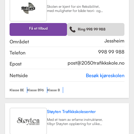
Skolen er kjent for sin fleksibilitet,
med muligheter for både teori- og
kjøretimer tilpasset elevenes
timeplaner. Med moderne
undervisningsmetoder og et
engasjert team, har 2050
Få et tilbud
Ring 998 99 988
Trafikkskole som mål å hjelpe elever
med å bli trygge og kompetente
sjåfører.
Les mer
Jessheim
Området
998 99 988
Telefon
post@2050trafikkskole.no
Epost
Nettside
Besøk kjøreskolen
Klasse BE
Klasse B96
Klasse B
Støyten Trafikkskolesenter
Med et team av erfarne instruktører,
tilbyr Støyten opplæring for ulike
førerkortklasser, inkludert klasse B
for personbiler, samt spesialiserte