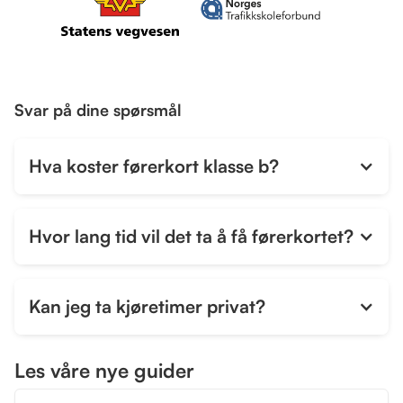
Svar på dine spørsmål
Hva koster førerkort klasse b?
Hvor lang tid vil det ta å få førerkortet?
Kan jeg ta kjøretimer privat?
Ja, du kan ta kjøretimer privat, men det er noen
Les våre nye guider
regler som må følges. Først må du ha gjennomført
trafikalt grunnkurs, som kan tas fra du er 15 år, og du