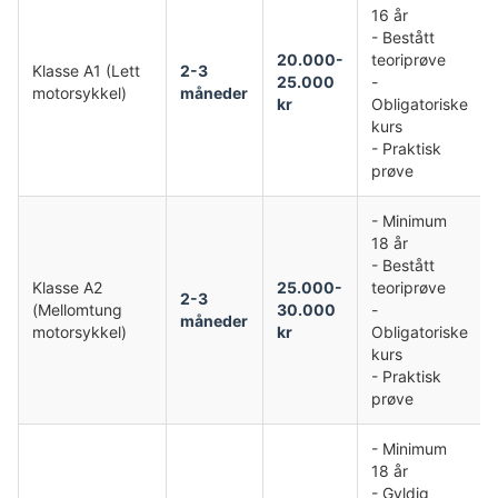
16 år
- Bestått
20.000-
teoriprøve
Klasse A1 (Lett
2-3
25.000
-
motorsykkel)
måneder
kr
Obligatoriske
kurs
- Praktisk
prøve
- Minimum
18 år
- Bestått
Klasse A2
25.000-
teoriprøve
2-3
(Mellomtung
30.000
-
måneder
motorsykkel)
kr
Obligatoriske
kurs
- Praktisk
prøve
- Minimum
18 år
- Gyldig