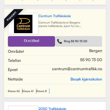
Populært
Centrum Trafikkskole
Centrum Trafikkskole er Bergens
største trafikkskole, kjent for sin
lange erfaring og fokus på personlig
oppfølging. Skolen tilbyr opplæring
for førerkort i alle klasser, og har et
team av 30 dyktige kjørelærere som
Få et tilbud
Ring 55 90 73 00
gir undervisning i et trygt og vennlig
miljø. Med lokaler i Bergen sentrum,
Lagunen og Åsane, dekker Centrum
Bergen
Området
hele Bergensområdet og tilbyr også
kurs på skoler rundt om i byen.
55 90 73 00
Telefon
Skolen har utviklet spesifikke
oppkjøringsruter for å forberede
elevene best mulig til oppkjøring.
centrum@centrumtrafikk.no
Epost
Gjennom en kombinasjon av teori
og praksis, har skolen som mål å
gjøre prosessen med å ta førerkort
Nettside
Besøk kjøreskolen
både enkel og trygg for alle elever.
Les mer
Klasse A2
Klasse A1
Klasse B
2050 Trafikkskole