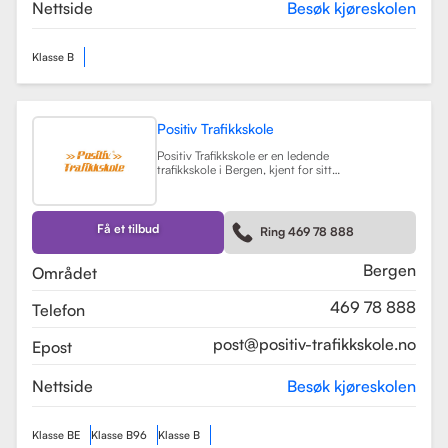
teorikurs og spesialiserte moduler
Nettside
Besøk kjøreskolen
for yrkessjåfører (YSK).
Les mer
Klasse B
Positiv Trafikkskole
Positiv Trafikkskole er en ledende
trafikkskole i Bergen, kjent for sitt
omfattende opplæringstilbud og
fokus på kvalitet. Skolen tilbyr
føreropplæring for både bil,
tilhenger og moped, og har
Få et tilbud
Ring 469 78 888
spesialiserte kurs som trafikalt
grunnkurs og mørkekjøring.
Les mer
Bergen
Området
469 78 888
Telefon
post@positiv-trafikkskole.no
Epost
Nettside
Besøk kjøreskolen
Klasse BE
Klasse B96
Klasse B