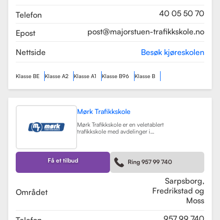
som sikrer en profesjonell og trygg
læringsopplevelse.
Les mer
40 05 50 70
Telefon
post@majorstuen-trafikkskole.no
Epost
Nettside
Besøk kjøreskolen
Klasse BE
Klasse A2
Klasse A1
Klasse B96
Klasse B
Mørk Trafikkskole
Mørk Trafikkskole er en veletablert
trafikkskole med avdelinger i
Sarpsborg, Fredrikstad og Moss.
Skolen er kjent for sin høye kvalitet
på undervisningen, og har fått
positive tilbakemeldinger fra elever,
Få et tilbud
Ring 957 99 740
med vurderinger som 5.0 i
Sarpsborg og 4.4 i Fredrikstad.
Les mer
Sarpsborg,
Fredrikstad og
Området
Moss
957 99 740