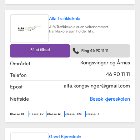
Alfa Trafikkskole
Alfa Trafikkskole er en velrenommert
trafikkskole som holder til i
Kongsvinger, kjent for sin fokus på
kvalitet og trygghet i
kjøreopplæringen. Skolen tilbyr et
bredt spekter av tjenester, inkludert
Få et tilbud
Ring 46 90 11 11
opplæring for førerkort klasse B,
både med manuelt og automatgir.
Les mer
Kongsvinger og Årnes
Området
46 90 11 11
Telefon
alfa.kongsvinger@gmail.com
Epost
Nettside
Besøk kjøreskolen
Klasse BE
Klasse A2
Klasse A1
Klasse B96
Klasse B
Gand Kjøreskole