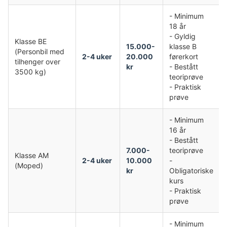
- Minimum
18 år
- Gyldig
Klasse BE
15.000-
klasse B
(Personbil med
2-4 uker
20.000
førerkort
tilhenger over
kr
- Bestått
3500 kg)
teoriprøve
- Praktisk
prøve
- Minimum
16 år
- Bestått
7.000-
teoriprøve
Klasse AM
2-4 uker
10.000
-
(Moped)
kr
Obligatoriske
kurs
- Praktisk
prøve
- Minimum