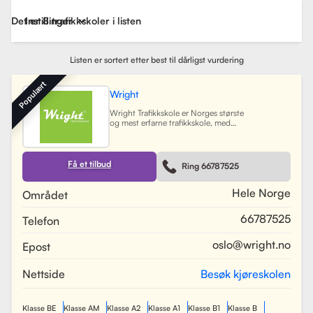
Det er 8 trafikkskoler i listen
Instillinger
Listen er sortert etter best til dårligst vurdering
Populært
Wright
Wright Trafikkskole er Norges største
og mest erfarne trafikkskole, med
nesten 40 avdelinger spredt over
Østlandet, Sørlandet, Vestlandet og
Trøndelag. Siden oppstarten har
skolen hatt som mål å tilby
Få et tilbud
Ring 66787525
profesjonell og engasjert
trafikopplæring for både
nybegynnere og erfarne sjåfører.
Hele Norge
Området
Skolen tilbyr et bredt spekter av
tjenester, inkludert obligatorisk
66787525
Telefon
opplæring, kjøretimer og
spesialiserte pakkeløsninger som
Superpakken, som kombinerer
oslo@wright.no
Epost
kjøretimer med all nødvendig
opplæring. Wright benytter
moderne digitale systemer for å
Nettside
Besøk kjøreskolen
gjøre det enkelt for elever å booke
timer, betale og kommunisere med
sine trafikklærere.
Les mer
Klasse BE
Klasse AM
Klasse A2
Klasse A1
Klasse B1
Klasse B