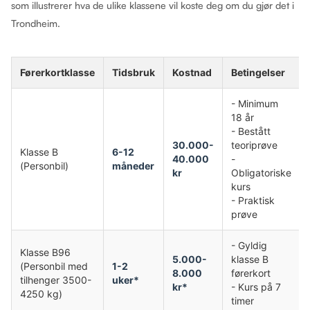
som illustrerer hva de ulike klassene vil koste deg om du gjør det i
Trondheim.
Førerkortklasse
Tidsbruk
Kostnad
Betingelser
- Minimum
18 år
- Bestått
30.000-
teoriprøve
Klasse B
6-12
40.000
-
(Personbil)
måneder
kr
Obligatoriske
kurs
- Praktisk
prøve
- Gyldig
Klasse B96
5.000-
klasse B
(Personbil med
1-2
8.000
førerkort
tilhenger 3500-
uker*
kr*
- Kurs på 7
4250 kg)
timer