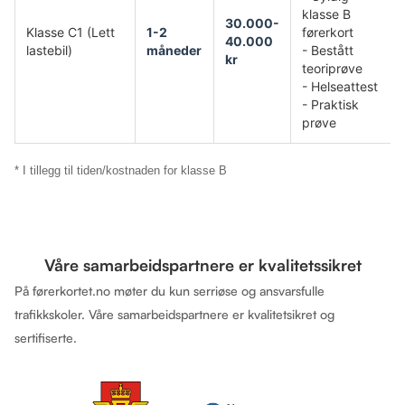
klasse B
30.000-
Klasse C1 (Lett
1-2
førerkort
40.000
lastebil)
måneder
- Bestått
kr
teoriprøve
- Helseattest
- Praktisk
prøve
* I tillegg til tiden/kostnaden for klasse B
Våre samarbeidspartnere er kvalitetssikret
På førerkortet.no møter du kun serriøse og ansvarsfulle
trafikkskoler. Våre samarbeidspartnere er kvalitetsikret og
sertifiserte.