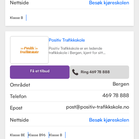
teorikurs og spesialiserte moduler
Nettside
Besøk kjøreskolen
for yrkessjåfører (YSK).
Les mer
Klasse B
Positiv Trafikkskole
Positiv Trafikkskole er en ledende
trafikkskole i Bergen, kjent for sitt
omfattende opplæringstilbud og
fokus på kvalitet. Skolen tilbyr
føreropplæring for både bil,
tilhenger og moped, og har
Få et tilbud
Ring 469 78 888
spesialiserte kurs som trafikalt
grunnkurs og mørkekjøring.
Les mer
Bergen
Området
469 78 888
Telefon
post@positiv-trafikkskole.no
Epost
Nettside
Besøk kjøreskolen
Klasse BE
Klasse B96
Klasse B