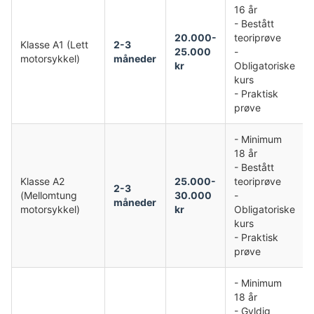
16 år
- Bestått
20.000-
teoriprøve
Klasse A1 (Lett
2-3
25.000
-
motorsykkel)
måneder
kr
Obligatoriske
kurs
- Praktisk
prøve
- Minimum
18 år
- Bestått
Klasse A2
25.000-
teoriprøve
2-3
(Mellomtung
30.000
-
måneder
motorsykkel)
kr
Obligatoriske
kurs
- Praktisk
prøve
- Minimum
18 år
- Gyldig