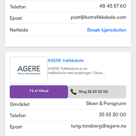
48 45 57 60
Telefon
post@botrafikkskole.com
Epost
Nettside
Besøk kjøreskolen
AGERE trafikkskole
AGERE Trafikkskole er en
trafikkskole med avdelinger i Skien
og Porsgrunn, som tilbyr
omfattende kjøreopplæring for alle
førerkortklasser, fra moped til buss
og lastebil. Skolen har som mål å gi
Få et tilbud
Ring 35 53 30 00
elevene de nødvendige ferdighetene
og holdningene for å bli trygge og
kompetente sjåfører, med et fokus
Skien & Porsgrunn
Området
på nullvisjonen om ingen drepte
eller hardt skadde i trafikken. Skolen
35 53 30 00
Telefon
har fått en vurdering på 3.9 fra
tidligere elever, noe som indikerer en
god kvalitet på opplæringen.
tung.tonsberg@agere.no
Epost
AGERE Trafikkskole tilbyr også ulike
kurs som trafikalt grunnkurs,