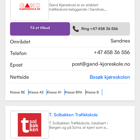
Gand Kjøreskole er en etablert
trafikkskole beliggende i Sandnes,
som tilbyr omfattende
føreropplæring for en rekke
kjøretøyklasser. Skolen har
spesialisert seg på opplæring for
Få et tilbud
Ring +47 458 36 556
personbiler, både med manuell og
automatgir, samt motorsykler (klasse
A, A1) og tilhengere (BE).
Les mer
Sandnes
Området
+47 458 36 556
Telefon
post@gand-kjoreskole.no
Epost
Nettside
Besøk kjøreskolen
Klasse BE
Klasse A2
Klasse A1
Klasse B96
Klasse B
T. Solbakken Trafikkskole
T. Solbakken Trafikkskole, lokalisert i
Bergen og på Sotra, er kjent som en
av de største trafikkskolene for
motorsykkelopplæring i området.