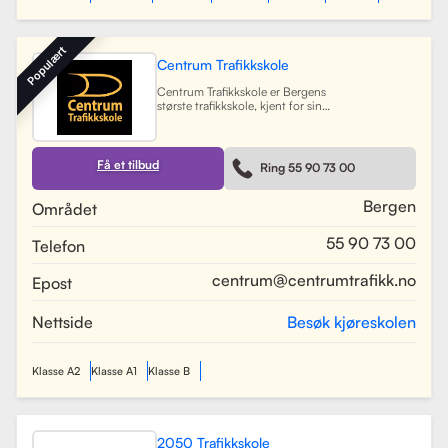
Populært
Centrum Trafikkskole
Centrum Trafikkskole er Bergens
største trafikkskole, kjent for sin
lange erfaring og fokus på personlig
oppfølging. Skolen tilbyr opplæring
for førerkort i alle klasser, og har et
team av 30 dyktige kjørelærere som
Få et tilbud
Ring 55 90 73 00
gir undervisning i et trygt og vennlig
miljø. Med lokaler i Bergen sentrum,
Lagunen og Åsane, dekker Centrum
Bergen
Området
hele Bergensområdet og tilbyr også
kurs på skoler rundt om i byen.
55 90 73 00
Telefon
Skolen har utviklet spesifikke
oppkjøringsruter for å forberede
elevene best mulig til oppkjøring.
centrum@centrumtrafikk.no
Epost
Gjennom en kombinasjon av teori
og praksis, har skolen som mål å
gjøre prosessen med å ta førerkort
Nettside
Besøk kjøreskolen
både enkel og trygg for alle elever.
Les mer
Klasse A2
Klasse A1
Klasse B
2050 Trafikkskole