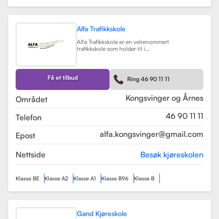
Alfa Trafikkskole
Alfa Trafikkskole er en velrenommert
trafikkskole som holder til i
Kongsvinger, kjent for sin fokus på
kvalitet og trygghet i
kjøreopplæringen. Skolen tilbyr et
bredt spekter av tjenester, inkludert
Få et tilbud
Ring 46 90 11 11
opplæring for førerkort klasse B,
både med manuelt og automatgir.
Les mer
Kongsvinger og Årnes
Området
46 90 11 11
Telefon
alfa.kongsvinger@gmail.com
Epost
Nettside
Besøk kjøreskolen
Klasse BE
Klasse A2
Klasse A1
Klasse B96
Klasse B
Gand Kjøreskole