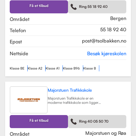
Skolen tilbyr et bredt spekter av
førerkortklasser, inkludert klasse B
Få et tilbud
Ring 55 18 92 40
for personbil, klasse A, A1, og A2 for
motorsykler, samt klasse BE og B96
for personbiler med tilhenger.
Bergen
Området
Les mer
55 18 92 40
Telefon
post@tsolbakken.no
Epost
Nettside
Besøk kjøreskolen
Klasse BE
Klasse A2
Klasse A1
Klasse B96
Klasse B
Majorstuen Trafikkskole
Majorstuen Trafikkskole er en
moderne trafikkskole som ligger
sentralt i Oslo, med avdelinger både
på Majorstuen og Røa. Skolen ble
etablert i 2015 og har raskt blitt
kjent for sin høye kvalitet på
Få et tilbud
Ring 40 05 50 70
opplæring. Alle instruktørene er
pedagogisk utdannet fra Nord
Universitet og Met Universitet, noe
Majorstuen og Røa
Området