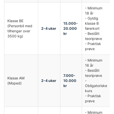
- Minimum
18 år
- Gyldig
Klasse BE
15.000-
klasse B
(Personbil med
2-4 uker
20.000
førerkort
tilhenger over
kr
- Bestått
3500 kg)
teoriprøve
- Praktisk
prøve
- Minimum
16 år
- Bestått
7.000-
teoriprøve
Klasse AM
2-4 uker
10.000
-
(Moped)
kr
Obligatoriske
kurs
- Praktisk
prøve
- Minimum