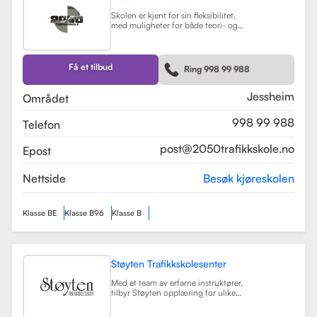
Skolen er kjent for sin fleksibilitet,
med muligheter for både teori- og
kjøretimer tilpasset elevenes
timeplaner. Med moderne
undervisningsmetoder og et
engasjert team, har 2050
Få et tilbud
Ring 998 99 988
Trafikkskole som mål å hjelpe elever
med å bli trygge og kompetente
sjåfører.
Les mer
Jessheim
Området
998 99 988
Telefon
post@2050trafikkskole.no
Epost
Nettside
Besøk kjøreskolen
Klasse BE
Klasse B96
Klasse B
Støyten Trafikkskolesenter
Med et team av erfarne instruktører,
tilbyr Støyten opplæring for ulike
førerkortklasser, inkludert klasse B
for personbiler, samt spesialiserte