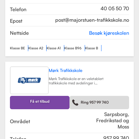
som sikrer en profesjonell og trygg
læringsopplevelse.
Les mer
40 05 50 70
Telefon
post@majorstuen-trafikkskole.no
Epost
Nettside
Besøk kjøreskolen
Klasse BE
Klasse A2
Klasse A1
Klasse B96
Klasse B
Mørk Trafikkskole
Mørk Trafikkskole er en veletablert
trafikkskole med avdelinger i
Sarpsborg, Fredrikstad og Moss.
Skolen er kjent for sin høye kvalitet
på undervisningen, og har fått
positive tilbakemeldinger fra elever,
Få et tilbud
Ring 957 99 740
med vurderinger som 5.0 i
Sarpsborg og 4.4 i Fredrikstad.
Les mer
Sarpsborg,
Fredrikstad og
Området
Moss
957 99 740