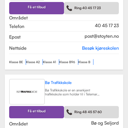
kurs som trafikalt grunnkurs og
mørkekjøring. Skolen er kjent for sin
Få et tilbud
Ring 40 45 17 23
fleksibilitet og tilpasning til elevenes
behov, noe som gjør
Området
læringsprosessen både effektiv og
hyggelig.
Les mer
40 45 17 23
Telefon
post@stoyten.no
Epost
Nettside
Besøk kjøreskolen
Klasse BE
Klasse A2
Klasse A1
Klasse B96
Klasse B
Bø Trafikkskole
Bø Trafikkskole er en anerkjent
trafikkskole som holder til i Telemark,
og den har et sterkt fokus på å gi
grundig og trygg opplæring til sine
elever. Skolen tilbyr opplæring for
førerkort i klasse B, B96 og BE, samt
Få et tilbud
Ring 48 45 57 60
en rekke kurs som trafikalt
grunnkurs, mørkekjøring, førstehjelp
og lastsikring.
Les mer
Bø og Seljord
Området