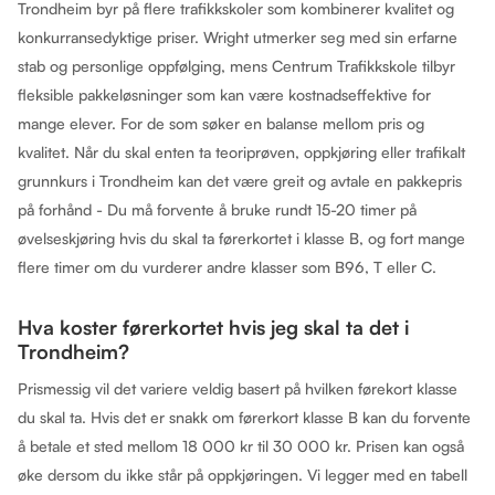
Trondheim byr på flere trafikkskoler som kombinerer kvalitet og
konkurransedyktige priser. Wright utmerker seg med sin erfarne
stab og personlige oppfølging, mens Centrum Trafikkskole tilbyr
fleksible pakkeløsninger som kan være kostnadseffektive for
mange elever. For de som søker en balanse mellom pris og
kvalitet. Når du skal enten ta teoriprøven, oppkjøring eller trafikalt
grunnkurs i Trondheim kan det være greit og avtale en pakkepris
på forhånd - Du må forvente å bruke rundt 15-20 timer på
øvelseskjøring hvis du skal ta førerkortet i klasse B, og fort mange
flere timer om du vurderer andre klasser som B96, T eller C.
Hva koster førerkortet hvis jeg skal ta det i
Trondheim?
Prismessig vil det variere veldig basert på hvilken førekort klasse
du skal ta. Hvis det er snakk om førerkort klasse B kan du forvente
å betale et sted mellom 18 000 kr til 30 000 kr. Prisen kan også
øke dersom du ikke står på oppkjøringen. Vi legger med en tabell