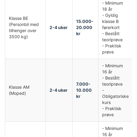
- Minimum
18 år
- Gyldig
Klasse BE
15.000-
klasse B
(Personbil med
2-4 uker
20.000
førerkort
tilhenger over
kr
- Bestått
3500 kg)
teoriprøve
- Praktisk
prøve
- Minimum
16 år
- Bestått
7.000-
teoriprøve
Klasse AM
2-4 uker
10.000
-
(Moped)
kr
Obligatoriske
kurs
- Praktisk
prøve
- Minimum
16 år