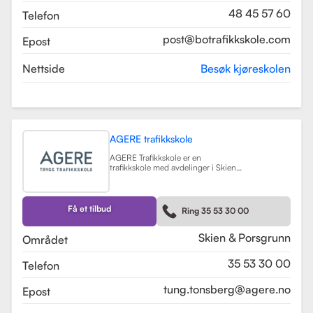
48 45 57 60
Telefon
post@botrafikkskole.com
Epost
Nettside
Besøk kjøreskolen
AGERE trafikkskole
AGERE Trafikkskole er en
trafikkskole med avdelinger i Skien
og Porsgrunn, som tilbyr
omfattende kjøreopplæring for alle
førerkortklasser, fra moped til buss
og lastebil. Skolen har som mål å gi
Få et tilbud
Ring 35 53 30 00
elevene de nødvendige ferdighetene
og holdningene for å bli trygge og
kompetente sjåfører, med et fokus
Skien & Porsgrunn
Området
på nullvisjonen om ingen drepte
eller hardt skadde i trafikken. Skolen
35 53 30 00
Telefon
har fått en vurdering på 3.9 fra
tidligere elever, noe som indikerer en
god kvalitet på opplæringen.
tung.tonsberg@agere.no
Epost
AGERE Trafikkskole tilbyr også ulike
kurs som trafikalt grunnkurs,