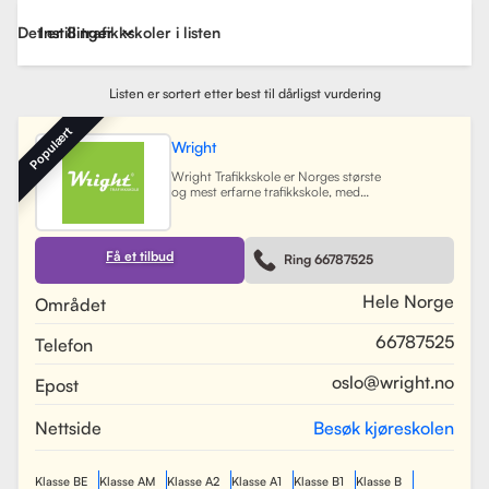
Det er 8 trafikkskoler i listen
Instillinger
Listen er sortert etter best til dårligst vurdering
Populært
Wright
Wright Trafikkskole er Norges største
og mest erfarne trafikkskole, med
nesten 40 avdelinger spredt over
Østlandet, Sørlandet, Vestlandet og
Trøndelag. Siden oppstarten har
skolen hatt som mål å tilby
Få et tilbud
Ring 66787525
profesjonell og engasjert
trafikopplæring for både
nybegynnere og erfarne sjåfører.
Hele Norge
Området
Skolen tilbyr et bredt spekter av
tjenester, inkludert obligatorisk
66787525
Telefon
opplæring, kjøretimer og
spesialiserte pakkeløsninger som
Superpakken, som kombinerer
oslo@wright.no
Epost
kjøretimer med all nødvendig
opplæring. Wright benytter
moderne digitale systemer for å
Nettside
Besøk kjøreskolen
gjøre det enkelt for elever å booke
timer, betale og kommunisere med
sine trafikklærere.
Les mer
Klasse BE
Klasse AM
Klasse A2
Klasse A1
Klasse B1
Klasse B