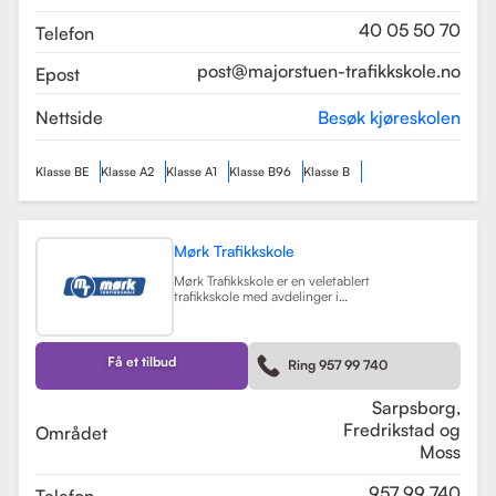
som sikrer en profesjonell og trygg
læringsopplevelse.
Les mer
40 05 50 70
Telefon
post@majorstuen-trafikkskole.no
Epost
Nettside
Besøk kjøreskolen
Klasse BE
Klasse A2
Klasse A1
Klasse B96
Klasse B
Mørk Trafikkskole
Mørk Trafikkskole er en veletablert
trafikkskole med avdelinger i
Sarpsborg, Fredrikstad og Moss.
Skolen er kjent for sin høye kvalitet
på undervisningen, og har fått
positive tilbakemeldinger fra elever,
Få et tilbud
Ring 957 99 740
med vurderinger som 5.0 i
Sarpsborg og 4.4 i Fredrikstad.
Les mer
Sarpsborg,
Fredrikstad og
Området
Moss
957 99 740