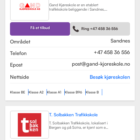
Gand Kjøreskole er en etablert
trafikkskole beliggende i Sandnes,
som tilbyr omfattende
føreropplæring for en rekke
kjøretøyklasser. Skolen har
spesialisert seg på opplæring for
Få et tilbud
Ring +47 458 36 556
personbiler, både med manuell og
automatgir, samt motorsykler (klasse
A, A1) og tilhengere (BE).
Les mer
Sandnes
Området
+47 458 36 556
Telefon
post@gand-kjoreskole.no
Epost
Nettside
Besøk kjøreskolen
Klasse BE
Klasse A2
Klasse A1
Klasse B96
Klasse B
T. Solbakken Trafikkskole
T. Solbakken Trafikkskole, lokalisert i
Bergen og på Sotra, er kjent som en
av de største trafikkskolene for
motorsykkelopplæring i området.