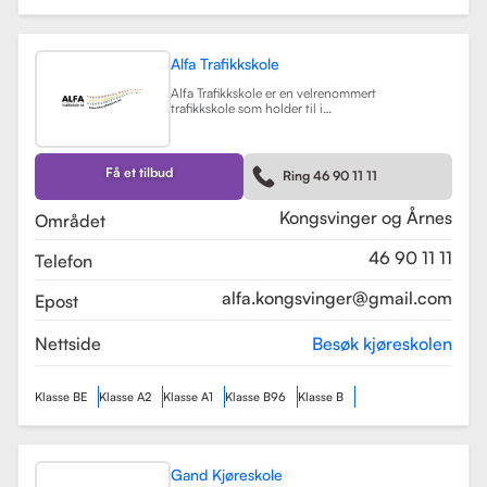
Alfa Trafikkskole
Alfa Trafikkskole er en velrenommert
trafikkskole som holder til i
Kongsvinger, kjent for sin fokus på
kvalitet og trygghet i
kjøreopplæringen. Skolen tilbyr et
bredt spekter av tjenester, inkludert
Få et tilbud
Ring 46 90 11 11
opplæring for førerkort klasse B,
både med manuelt og automatgir.
Les mer
Kongsvinger og Årnes
Området
46 90 11 11
Telefon
alfa.kongsvinger@gmail.com
Epost
Nettside
Besøk kjøreskolen
Klasse BE
Klasse A2
Klasse A1
Klasse B96
Klasse B
Gand Kjøreskole