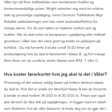
Våler byr på flere trafikkskoler som kombinerer kvalitet og
konkurransedyktige priser. Wright utmerker seg med sin erfarne
stab og personlige oppfølging, mens Centrum Trafikkskole tilbyr
fleksible pakkeløsninger som kan være kostnadseffektive for
mange elever. For de som søker en balanse mellom pris og
kvalitet. Når du skal enten ta teoriprøven, oppkjøring eller trafikalt
grunnkurs i Våler kan det være greit og avtale en pakkepris på
forhånd - Du må forvente å bruke rundt 15-20 timer på
øvelseskjøring hvis du skal ta førerkortet i klasse B, og fort mange
flere timer om du vurderer andre klasser som B96, T eller C.
Hva koster førerkortet hvis jeg skal ta det i Våler?
Prismessig vil det variere veldig basert på hvilken førekort klasse
du skal ta. Hvis det er snakk om førerkort klasse B kan du forvente
å betale et sted mellom 18 000 kr til 30 000 kr. Prisen kan også
øke dersom du ikke står på oppkjøringen. Vi legger med en tabell
som illustrerer hva de ulike klassene vil koste deg om du gjør det i