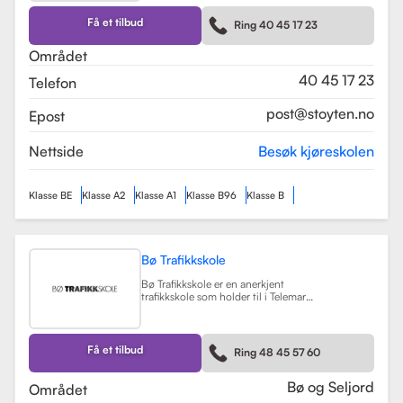
kurs som trafikalt grunnkurs og
mørkekjøring. Skolen er kjent for sin
Få et tilbud
Ring 40 45 17 23
fleksibilitet og tilpasning til elevenes
behov, noe som gjør
Området
læringsprosessen både effektiv og
hyggelig.
Les mer
40 45 17 23
Telefon
post@stoyten.no
Epost
Nettside
Besøk kjøreskolen
Klasse BE
Klasse A2
Klasse A1
Klasse B96
Klasse B
Bø Trafikkskole
Bø Trafikkskole er en anerkjent
trafikkskole som holder til i Telemark,
og den har et sterkt fokus på å gi
grundig og trygg opplæring til sine
elever. Skolen tilbyr opplæring for
førerkort i klasse B, B96 og BE, samt
Få et tilbud
Ring 48 45 57 60
en rekke kurs som trafikalt
grunnkurs, mørkekjøring, førstehjelp
og lastsikring.
Les mer
Bø og Seljord
Området