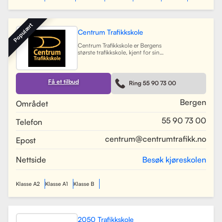
Populært
Centrum Trafikkskole
Centrum Trafikkskole er Bergens
største trafikkskole, kjent for sin
lange erfaring og fokus på personlig
oppfølging. Skolen tilbyr opplæring
for førerkort i alle klasser, og har et
team av 30 dyktige kjørelærere som
Få et tilbud
Ring 55 90 73 00
gir undervisning i et trygt og vennlig
miljø. Med lokaler i Bergen sentrum,
Lagunen og Åsane, dekker Centrum
Bergen
Området
hele Bergensområdet og tilbyr også
kurs på skoler rundt om i byen.
55 90 73 00
Telefon
Skolen har utviklet spesifikke
oppkjøringsruter for å forberede
elevene best mulig til oppkjøring.
centrum@centrumtrafikk.no
Epost
Gjennom en kombinasjon av teori
og praksis, har skolen som mål å
gjøre prosessen med å ta førerkort
Nettside
Besøk kjøreskolen
både enkel og trygg for alle elever.
Les mer
Klasse A2
Klasse A1
Klasse B
2050 Trafikkskole