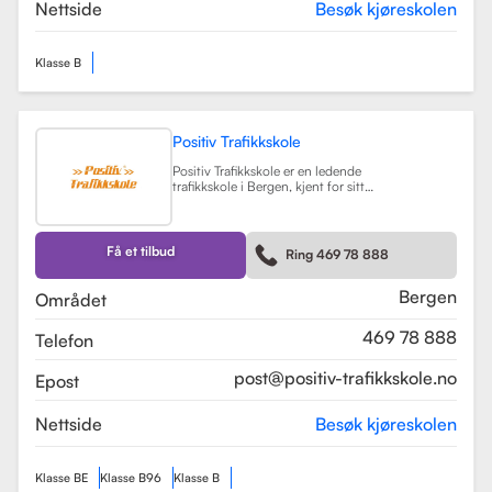
teorikurs og spesialiserte moduler
Nettside
Besøk kjøreskolen
for yrkessjåfører (YSK).
Les mer
Klasse B
Positiv Trafikkskole
Positiv Trafikkskole er en ledende
trafikkskole i Bergen, kjent for sitt
omfattende opplæringstilbud og
fokus på kvalitet. Skolen tilbyr
føreropplæring for både bil,
tilhenger og moped, og har
Få et tilbud
Ring 469 78 888
spesialiserte kurs som trafikalt
grunnkurs og mørkekjøring.
Les mer
Bergen
Området
469 78 888
Telefon
post@positiv-trafikkskole.no
Epost
Nettside
Besøk kjøreskolen
Klasse BE
Klasse B96
Klasse B