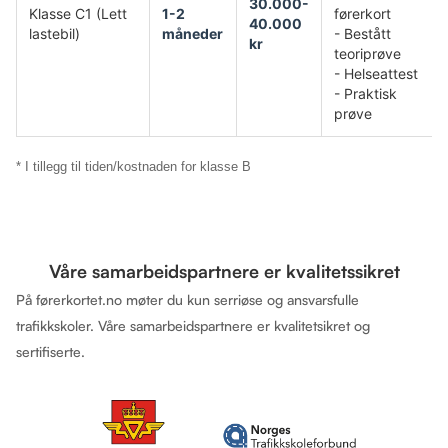
30.000-
Klasse C1 (Lett
1-2
førerkort
40.000
lastebil)
måneder
- Bestått
kr
teoriprøve
- Helseattest
- Praktisk
prøve
* I tillegg til tiden/kostnaden for klasse B
Våre samarbeidspartnere er kvalitetssikret
På førerkortet.no møter du kun serriøse og ansvarsfulle
trafikkskoler. Våre samarbeidspartnere er kvalitetsikret og
sertifiserte.