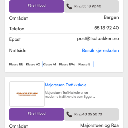
Skolen tilbyr et bredt spekter av
førerkortklasser, inkludert klasse B
Få et tilbud
Ring 55 18 92 40
for personbil, klasse A, A1, og A2 for
motorsykler, samt klasse BE og B96
for personbiler med tilhenger.
Bergen
Området
Les mer
55 18 92 40
Telefon
post@tsolbakken.no
Epost
Nettside
Besøk kjøreskolen
Klasse BE
Klasse A2
Klasse A1
Klasse B96
Klasse B
Majorstuen Trafikkskole
Majorstuen Trafikkskole er en
moderne trafikkskole som ligger
sentralt i Oslo, med avdelinger både
på Majorstuen og Røa. Skolen ble
etablert i 2015 og har raskt blitt
kjent for sin høye kvalitet på
Få et tilbud
Ring 40 05 50 70
opplæring. Alle instruktørene er
pedagogisk utdannet fra Nord
Universitet og Met Universitet, noe
Majorstuen og Røa
Området