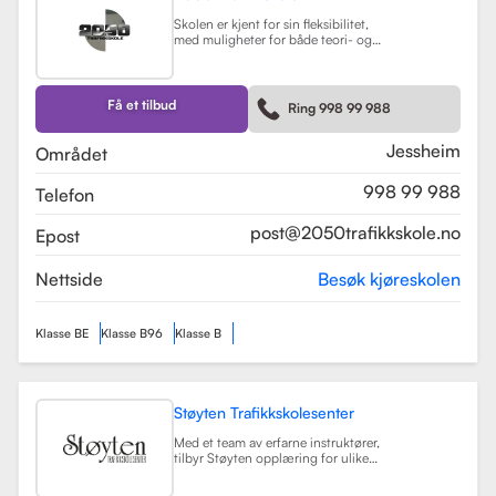
Skolen er kjent for sin fleksibilitet,
med muligheter for både teori- og
kjøretimer tilpasset elevenes
timeplaner. Med moderne
undervisningsmetoder og et
engasjert team, har 2050
Få et tilbud
Ring 998 99 988
Trafikkskole som mål å hjelpe elever
med å bli trygge og kompetente
sjåfører.
Les mer
Jessheim
Området
998 99 988
Telefon
post@2050trafikkskole.no
Epost
Nettside
Besøk kjøreskolen
Klasse BE
Klasse B96
Klasse B
Støyten Trafikkskolesenter
Med et team av erfarne instruktører,
tilbyr Støyten opplæring for ulike
førerkortklasser, inkludert klasse B
for personbiler, samt spesialiserte