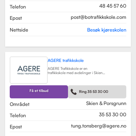
48 45 57 60
Telefon
post@botrafikkskole.com
Epost
Nettside
Besøk kjøreskolen
AGERE trafikkskole
AGERE Trafikkskole er en
trafikkskole med avdelinger i Skien
og Porsgrunn, som tilbyr
omfattende kjøreopplæring for alle
førerkortklasser, fra moped til buss
og lastebil. Skolen har som mål å gi
Få et tilbud
Ring 35 53 30 00
elevene de nødvendige ferdighetene
og holdningene for å bli trygge og
kompetente sjåfører, med et fokus
Skien & Porsgrunn
Området
på nullvisjonen om ingen drepte
eller hardt skadde i trafikken. Skolen
35 53 30 00
Telefon
har fått en vurdering på 3.9 fra
tidligere elever, noe som indikerer en
god kvalitet på opplæringen.
tung.tonsberg@agere.no
Epost
AGERE Trafikkskole tilbyr også ulike
kurs som trafikalt grunnkurs,