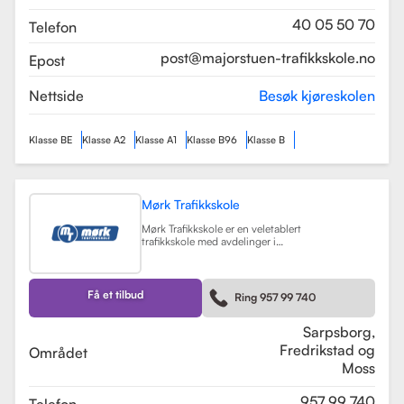
som sikrer en profesjonell og trygg
læringsopplevelse.
Les mer
40 05 50 70
Telefon
post@majorstuen-trafikkskole.no
Epost
Nettside
Besøk kjøreskolen
Klasse BE
Klasse A2
Klasse A1
Klasse B96
Klasse B
Mørk Trafikkskole
Mørk Trafikkskole er en veletablert
trafikkskole med avdelinger i
Sarpsborg, Fredrikstad og Moss.
Skolen er kjent for sin høye kvalitet
på undervisningen, og har fått
positive tilbakemeldinger fra elever,
Få et tilbud
Ring 957 99 740
med vurderinger som 5.0 i
Sarpsborg og 4.4 i Fredrikstad.
Les mer
Sarpsborg,
Fredrikstad og
Området
Moss
957 99 740