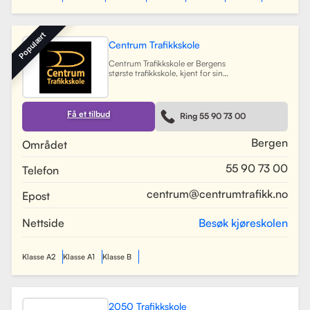
Populært
Centrum Trafikkskole
Centrum Trafikkskole er Bergens
største trafikkskole, kjent for sin
lange erfaring og fokus på personlig
oppfølging. Skolen tilbyr opplæring
for førerkort i alle klasser, og har et
team av 30 dyktige kjørelærere som
Få et tilbud
Ring 55 90 73 00
gir undervisning i et trygt og vennlig
miljø. Med lokaler i Bergen sentrum,
Lagunen og Åsane, dekker Centrum
Bergen
Området
hele Bergensområdet og tilbyr også
kurs på skoler rundt om i byen.
55 90 73 00
Telefon
Skolen har utviklet spesifikke
oppkjøringsruter for å forberede
elevene best mulig til oppkjøring.
centrum@centrumtrafikk.no
Epost
Gjennom en kombinasjon av teori
og praksis, har skolen som mål å
gjøre prosessen med å ta førerkort
Nettside
Besøk kjøreskolen
både enkel og trygg for alle elever.
Les mer
Klasse A2
Klasse A1
Klasse B
2050 Trafikkskole