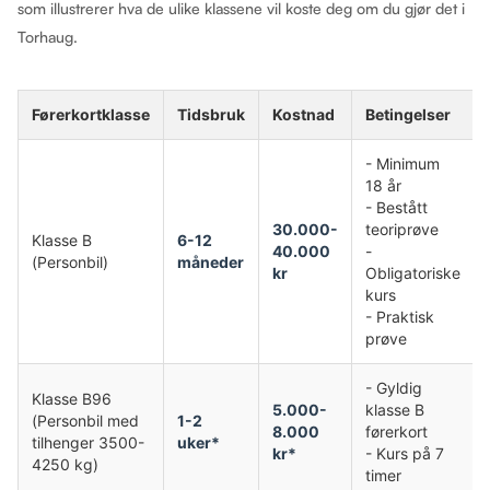
som illustrerer hva de ulike klassene vil koste deg om du gjør det i
Torhaug.
Førerkortklasse
Tidsbruk
Kostnad
Betingelser
- Minimum
18 år
- Bestått
30.000-
teoriprøve
Klasse B
6-12
40.000
-
(Personbil)
måneder
kr
Obligatoriske
kurs
- Praktisk
prøve
- Gyldig
Klasse B96
5.000-
klasse B
(Personbil med
1-2
8.000
førerkort
tilhenger 3500-
uker*
kr*
- Kurs på 7
4250 kg)
timer