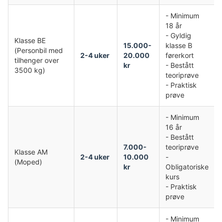
- Minimum
18 år
- Gyldig
Klasse BE
15.000-
klasse B
(Personbil med
2-4 uker
20.000
førerkort
tilhenger over
kr
- Bestått
3500 kg)
teoriprøve
- Praktisk
prøve
- Minimum
16 år
- Bestått
7.000-
teoriprøve
Klasse AM
2-4 uker
10.000
-
(Moped)
kr
Obligatoriske
kurs
- Praktisk
prøve
- Minimum