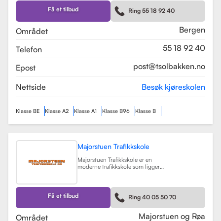
Skolen tilbyr et bredt spekter av
førerkortklasser, inkludert klasse B
Få et tilbud
Ring 55 18 92 40
for personbil, klasse A, A1, og A2 for
motorsykler, samt klasse BE og B96
for personbiler med tilhenger.
Bergen
Området
Les mer
55 18 92 40
Telefon
post@tsolbakken.no
Epost
Nettside
Besøk kjøreskolen
Klasse BE
Klasse A2
Klasse A1
Klasse B96
Klasse B
Majorstuen Trafikkskole
Majorstuen Trafikkskole er en
moderne trafikkskole som ligger
sentralt i Oslo, med avdelinger både
på Majorstuen og Røa. Skolen ble
etablert i 2015 og har raskt blitt
kjent for sin høye kvalitet på
Få et tilbud
Ring 40 05 50 70
opplæring. Alle instruktørene er
pedagogisk utdannet fra Nord
Universitet og Met Universitet, noe
Majorstuen og Røa
Området