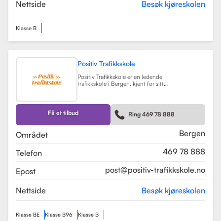
teorikurs og spesialiserte moduler
Nettside
Besøk kjøreskolen
for yrkessjåfører (YSK).
Les mer
Klasse B
Positiv Trafikkskole
Positiv Trafikkskole er en ledende
trafikkskole i Bergen, kjent for sitt
omfattende opplæringstilbud og
fokus på kvalitet. Skolen tilbyr
føreropplæring for både bil,
tilhenger og moped, og har
Få et tilbud
Ring 469 78 888
spesialiserte kurs som trafikalt
grunnkurs og mørkekjøring.
Les mer
Bergen
Området
469 78 888
Telefon
post@positiv-trafikkskole.no
Epost
Nettside
Besøk kjøreskolen
Klasse BE
Klasse B96
Klasse B