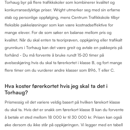
Torhaug byr på flere trafikkskoler som kombinerer kvalitet og
konkurransedyktige priser. Wright utmerker seg med sin erfarne
stab og personlige oppfølging, mens Centrum Trafikkskole tilbyr
fleksible pakkeløsninger som kan være kostnadseffektive for
mange elever. For de som søker en balanse mellom pris og
kvalitet. Når du skal enten ta teoriprøven, oppkjøring eller trafikalt
grunnkurs i Torhaug kan det være greit og avtale en pakkepris på
forhånd - Du må forvente å bruke rundt 15-20 timer på
øvelseskjøring hvis du skal ta førerkortet i klasse B, og fort mange
flere timer om du vurderer andre klasser som B96, T eller C.
Hva koster førerkortet hvis jeg skal ta det i
Torhaug?
Prismessig vil det variere veldig basert på hvilken førekort klasse
du skal ta. Hvis det er snakk om førerkort klasse B kan du forvente
å betale et sted mellom 18 000 kr til 30 000 kr. Prisen kan også
øke dersom du ikke står på oppkjøringen. Vi legger med en tabell