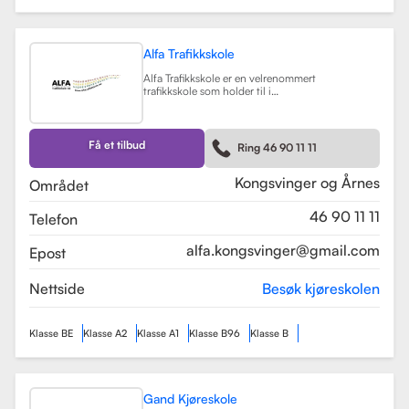
Alfa Trafikkskole
Alfa Trafikkskole er en velrenommert
trafikkskole som holder til i
Kongsvinger, kjent for sin fokus på
kvalitet og trygghet i
kjøreopplæringen. Skolen tilbyr et
bredt spekter av tjenester, inkludert
Få et tilbud
Ring 46 90 11 11
opplæring for førerkort klasse B,
både med manuelt og automatgir.
Les mer
Kongsvinger og Årnes
Området
46 90 11 11
Telefon
alfa.kongsvinger@gmail.com
Epost
Nettside
Besøk kjøreskolen
Klasse BE
Klasse A2
Klasse A1
Klasse B96
Klasse B
Gand Kjøreskole