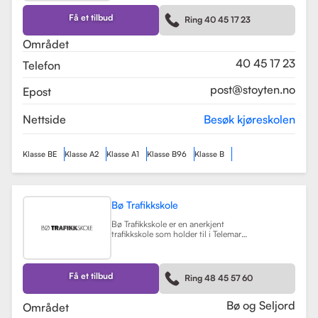
kurs som trafikalt grunnkurs og
mørkekjøring. Skolen er kjent for sin
Få et tilbud
Ring 40 45 17 23
fleksibilitet og tilpasning til elevenes
behov, noe som gjør
Området
læringsprosessen både effektiv og
hyggelig.
Les mer
40 45 17 23
Telefon
post@stoyten.no
Epost
Nettside
Besøk kjøreskolen
Klasse BE
Klasse A2
Klasse A1
Klasse B96
Klasse B
Bø Trafikkskole
Bø Trafikkskole er en anerkjent
trafikkskole som holder til i Telemark,
og den har et sterkt fokus på å gi
grundig og trygg opplæring til sine
elever. Skolen tilbyr opplæring for
førerkort i klasse B, B96 og BE, samt
Få et tilbud
Ring 48 45 57 60
en rekke kurs som trafikalt
grunnkurs, mørkekjøring, førstehjelp
og lastsikring.
Les mer
Bø og Seljord
Området