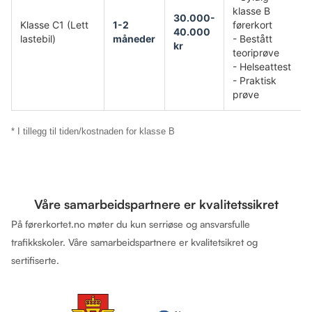
klasse B
30.000-
Klasse C1 (Lett
1-2
førerkort
40.000
lastebil)
måneder
- Bestått
kr
teoriprøve
- Helseattest
- Praktisk
prøve
* I tillegg til tiden/kostnaden for klasse B
Våre samarbeidspartnere er kvalitetssikret
På førerkortet.no møter du kun serriøse og ansvarsfulle
trafikkskoler. Våre samarbeidspartnere er kvalitetsikret og
sertifiserte.