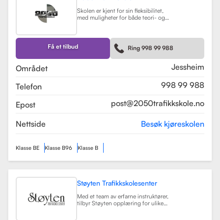
Skolen er kjent for sin fleksibilitet,
med muligheter for både teori- og
kjøretimer tilpasset elevenes
timeplaner. Med moderne
undervisningsmetoder og et
engasjert team, har 2050
Få et tilbud
Ring 998 99 988
Trafikkskole som mål å hjelpe elever
med å bli trygge og kompetente
sjåfører.
Les mer
Jessheim
Området
998 99 988
Telefon
post@2050trafikkskole.no
Epost
Nettside
Besøk kjøreskolen
Klasse BE
Klasse B96
Klasse B
Støyten Trafikkskolesenter
Med et team av erfarne instruktører,
tilbyr Støyten opplæring for ulike
førerkortklasser, inkludert klasse B
for personbiler, samt spesialiserte