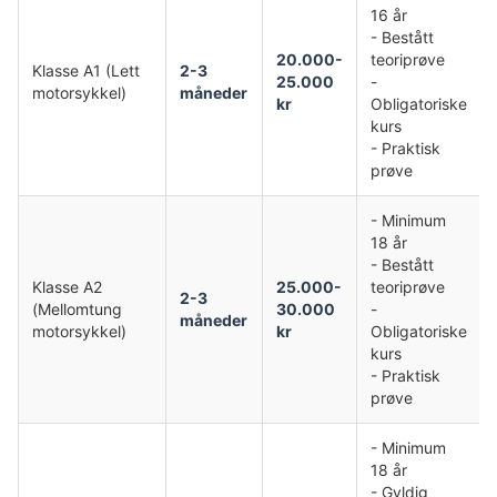
16 år
- Bestått
20.000-
teoriprøve
Klasse A1 (Lett
2-3
25.000
-
motorsykkel)
måneder
kr
Obligatoriske
kurs
- Praktisk
prøve
- Minimum
18 år
- Bestått
Klasse A2
25.000-
teoriprøve
2-3
(Mellomtung
30.000
-
måneder
motorsykkel)
kr
Obligatoriske
kurs
- Praktisk
prøve
- Minimum
18 år
- Gyldig