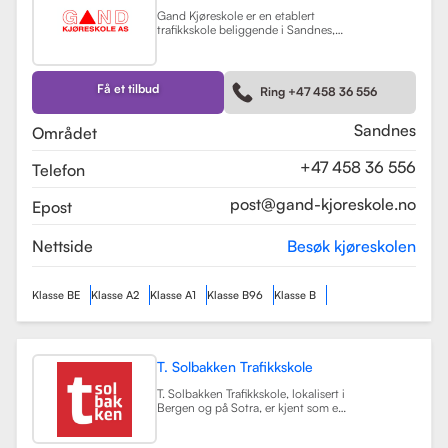
Gand Kjøreskole er en etablert
trafikkskole beliggende i Sandnes,
som tilbyr omfattende
føreropplæring for en rekke
kjøretøyklasser. Skolen har
spesialisert seg på opplæring for
Få et tilbud
Ring +47 458 36 556
personbiler, både med manuell og
automatgir, samt motorsykler (klasse
A, A1) og tilhengere (BE).
Les mer
Sandnes
Området
+47 458 36 556
Telefon
post@gand-kjoreskole.no
Epost
Nettside
Besøk kjøreskolen
Klasse BE
Klasse A2
Klasse A1
Klasse B96
Klasse B
T. Solbakken Trafikkskole
T. Solbakken Trafikkskole, lokalisert i
Bergen og på Sotra, er kjent som en
av de største trafikkskolene for
motorsykkelopplæring i området.