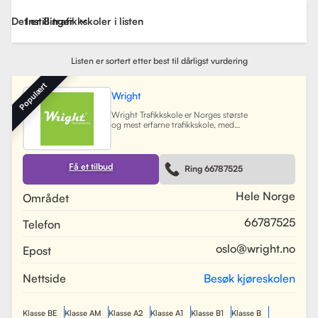
Det er 8 trafikkskoler i listen
Instillinger
Listen er sortert etter best til dårligst vurdering
Populært
Wright
Wright Trafikkskole er Norges største
og mest erfarne trafikkskole, med
nesten 40 avdelinger spredt over
Østlandet, Sørlandet, Vestlandet og
Trøndelag. Siden oppstarten har
skolen hatt som mål å tilby
Få et tilbud
Ring 66787525
profesjonell og engasjert
trafikopplæring for både
nybegynnere og erfarne sjåfører.
Hele Norge
Området
Skolen tilbyr et bredt spekter av
tjenester, inkludert obligatorisk
66787525
Telefon
opplæring, kjøretimer og
spesialiserte pakkeløsninger som
Superpakken, som kombinerer
oslo@wright.no
Epost
kjøretimer med all nødvendig
opplæring. Wright benytter
moderne digitale systemer for å
Nettside
Besøk kjøreskolen
gjøre det enkelt for elever å booke
timer, betale og kommunisere med
sine trafikklærere.
Les mer
Klasse BE
Klasse AM
Klasse A2
Klasse A1
Klasse B1
Klasse B