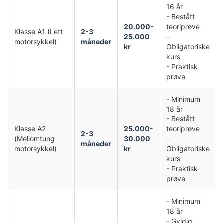
16 år
- Bestått
20.000-
teoriprøve
Klasse A1 (Lett
2-3
25.000
-
motorsykkel)
måneder
kr
Obligatoriske
kurs
- Praktisk
prøve
- Minimum
18 år
- Bestått
Klasse A2
25.000-
teoriprøve
2-3
(Mellomtung
30.000
-
måneder
motorsykkel)
kr
Obligatoriske
kurs
- Praktisk
prøve
- Minimum
18 år
- Gyldig