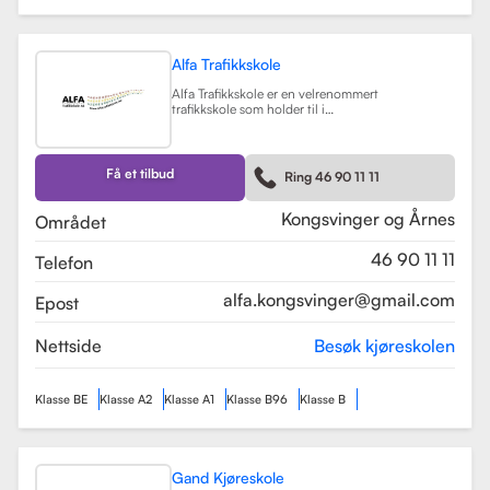
Alfa Trafikkskole
Alfa Trafikkskole er en velrenommert
trafikkskole som holder til i
Kongsvinger, kjent for sin fokus på
kvalitet og trygghet i
kjøreopplæringen. Skolen tilbyr et
bredt spekter av tjenester, inkludert
Få et tilbud
Ring 46 90 11 11
opplæring for førerkort klasse B,
både med manuelt og automatgir.
Les mer
Kongsvinger og Årnes
Området
46 90 11 11
Telefon
alfa.kongsvinger@gmail.com
Epost
Nettside
Besøk kjøreskolen
Klasse BE
Klasse A2
Klasse A1
Klasse B96
Klasse B
Gand Kjøreskole