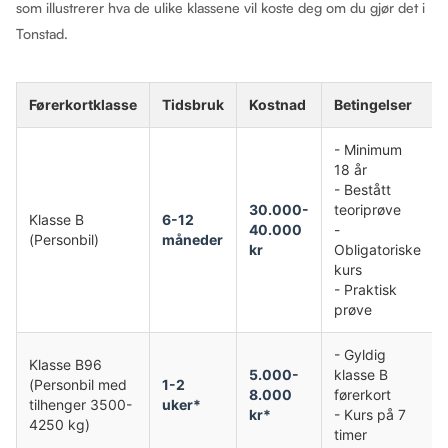
som illustrerer hva de ulike klassene vil koste deg om du gjør det i
Tonstad.
Førerkortklasse
Tidsbruk
Kostnad
Betingelser
- Minimum
18 år
- Bestått
30.000-
teoriprøve
Klasse B
6-12
40.000
-
(Personbil)
måneder
kr
Obligatoriske
kurs
- Praktisk
prøve
- Gyldig
Klasse B96
5.000-
klasse B
(Personbil med
1-2
8.000
førerkort
tilhenger 3500-
uker*
kr*
- Kurs på 7
4250 kg)
timer