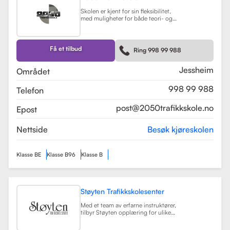
Skolen er kjent for sin fleksibilitet,
med muligheter for både teori- og
kjøretimer tilpasset elevenes
timeplaner. Med moderne
undervisningsmetoder og et
engasjert team, har 2050
Få et tilbud
Ring 998 99 988
Trafikkskole som mål å hjelpe elever
med å bli trygge og kompetente
sjåfører.
Les mer
Jessheim
Området
998 99 988
Telefon
post@2050trafikkskole.no
Epost
Nettside
Besøk kjøreskolen
Klasse BE
Klasse B96
Klasse B
Støyten Trafikkskolesenter
Med et team av erfarne instruktører,
tilbyr Støyten opplæring for ulike
førerkortklasser, inkludert klasse B
for personbiler, samt spesialiserte