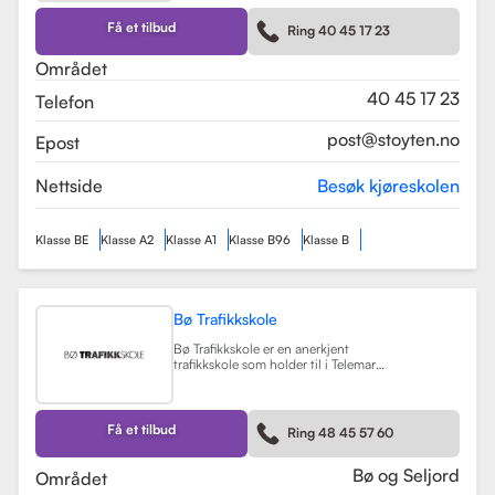
kurs som trafikalt grunnkurs og
mørkekjøring. Skolen er kjent for sin
Få et tilbud
Ring 40 45 17 23
fleksibilitet og tilpasning til elevenes
behov, noe som gjør
Området
læringsprosessen både effektiv og
hyggelig.
Les mer
40 45 17 23
Telefon
post@stoyten.no
Epost
Nettside
Besøk kjøreskolen
Klasse BE
Klasse A2
Klasse A1
Klasse B96
Klasse B
Bø Trafikkskole
Bø Trafikkskole er en anerkjent
trafikkskole som holder til i Telemark,
og den har et sterkt fokus på å gi
grundig og trygg opplæring til sine
elever. Skolen tilbyr opplæring for
førerkort i klasse B, B96 og BE, samt
Få et tilbud
Ring 48 45 57 60
en rekke kurs som trafikalt
grunnkurs, mørkekjøring, førstehjelp
og lastsikring.
Les mer
Bø og Seljord
Området