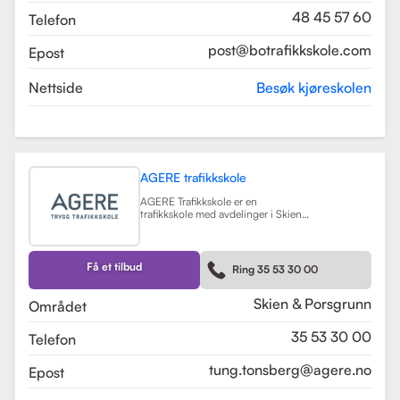
48 45 57 60
Telefon
post@botrafikkskole.com
Epost
Nettside
Besøk kjøreskolen
AGERE trafikkskole
AGERE Trafikkskole er en
trafikkskole med avdelinger i Skien
og Porsgrunn, som tilbyr
omfattende kjøreopplæring for alle
førerkortklasser, fra moped til buss
og lastebil. Skolen har som mål å gi
Få et tilbud
Ring 35 53 30 00
elevene de nødvendige ferdighetene
og holdningene for å bli trygge og
kompetente sjåfører, med et fokus
Skien & Porsgrunn
Området
på nullvisjonen om ingen drepte
eller hardt skadde i trafikken. Skolen
35 53 30 00
Telefon
har fått en vurdering på 3.9 fra
tidligere elever, noe som indikerer en
god kvalitet på opplæringen.
tung.tonsberg@agere.no
Epost
AGERE Trafikkskole tilbyr også ulike
kurs som trafikalt grunnkurs,