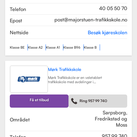
som sikrer en profesjonell og trygg
læringsopplevelse.
Les mer
40 05 50 70
Telefon
post@majorstuen-trafikkskole.no
Epost
Nettside
Besøk kjøreskolen
Klasse BE
Klasse A2
Klasse A1
Klasse B96
Klasse B
Mørk Trafikkskole
Mørk Trafikkskole er en veletablert
trafikkskole med avdelinger i
Sarpsborg, Fredrikstad og Moss.
Skolen er kjent for sin høye kvalitet
på undervisningen, og har fått
positive tilbakemeldinger fra elever,
Få et tilbud
Ring 957 99 740
med vurderinger som 5.0 i
Sarpsborg og 4.4 i Fredrikstad.
Les mer
Sarpsborg,
Fredrikstad og
Området
Moss
957 99 740