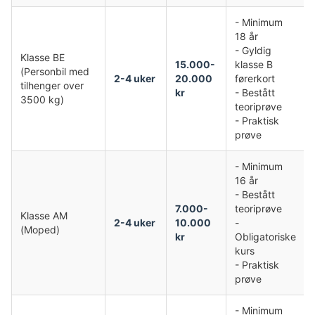
- Minimum
18 år
- Gyldig
Klasse BE
15.000-
klasse B
(Personbil med
2-4 uker
20.000
førerkort
tilhenger over
kr
- Bestått
3500 kg)
teoriprøve
- Praktisk
prøve
- Minimum
16 år
- Bestått
7.000-
teoriprøve
Klasse AM
2-4 uker
10.000
-
(Moped)
kr
Obligatoriske
kurs
- Praktisk
prøve
- Minimum