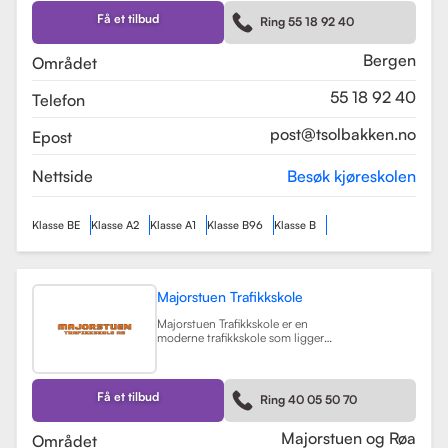
Skolen tilbyr et bredt spekter av
førerkortklasser, inkludert klasse B
Få et tilbud
Ring 55 18 92 40
for personbil, klasse A, A1, og A2 for
motorsykler, samt klasse BE og B96
for personbiler med tilhenger.
Bergen
Området
Les mer
55 18 92 40
Telefon
post@tsolbakken.no
Epost
Nettside
Besøk kjøreskolen
Klasse BE
Klasse A2
Klasse A1
Klasse B96
Klasse B
Majorstuen Trafikkskole
Majorstuen Trafikkskole er en
moderne trafikkskole som ligger
sentralt i Oslo, med avdelinger både
på Majorstuen og Røa. Skolen ble
etablert i 2015 og har raskt blitt
kjent for sin høye kvalitet på
Få et tilbud
Ring 40 05 50 70
opplæring. Alle instruktørene er
pedagogisk utdannet fra Nord
Universitet og Met Universitet, noe
Majorstuen og Røa
Området