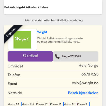
Det er 8 trafikkskoler i listen
Instillinger
Listen er sortert etter best til dårligst vurdering
Populært
Wright
Wright Trafikkskole er Norges største
og mest erfarne trafikkskole, med
nesten 40 avdelinger spredt over
Østlandet, Sørlandet, Vestlandet og
Trøndelag. Siden oppstarten har
skolen hatt som mål å tilby
Få et tilbud
Ring 66787525
profesjonell og engasjert
trafikopplæring for både
nybegynnere og erfarne sjåfører.
Hele Norge
Området
Skolen tilbyr et bredt spekter av
tjenester, inkludert obligatorisk
66787525
Telefon
opplæring, kjøretimer og
spesialiserte pakkeløsninger som
Superpakken, som kombinerer
oslo@wright.no
Epost
kjøretimer med all nødvendig
opplæring. Wright benytter
moderne digitale systemer for å
Nettside
Besøk kjøreskolen
gjøre det enkelt for elever å booke
timer, betale og kommunisere med
sine trafikklærere.
Les mer
Klasse BE
Klasse AM
Klasse A2
Klasse A1
Klasse B1
Klasse B