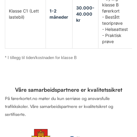
klasse B
30.000-
Klasse C1 (Lett
1-2
førerkort
40.000
lastebil)
måneder
- Bestått
kr
teoriprøve
- Helseattest
- Praktisk
prøve
* I tillegg til tiden/kostnaden for klasse B
Våre samarbeidspartnere er kvalitetssikret
På førerkortet.no møter du kun serriøse og ansvarsfulle
trafikkskoler. Våre samarbeidspartnere er kvalitetsikret og
sertifiserte.