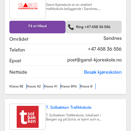
Gand Kjøreskole er en etablert
trafikkskole beliggende i Sandnes,
som tilbyr omfattende
føreropplæring for en rekke
kjøretøyklasser. Skolen har
spesialisert seg på opplæring for
Få et tilbud
Ring +47 458 36 556
personbiler, både med manuell og
automatgir, samt motorsykler (klasse
A, A1) og tilhengere (BE).
Les mer
Sandnes
Området
+47 458 36 556
Telefon
post@gand-kjoreskole.no
Epost
Nettside
Besøk kjøreskolen
Klasse BE
Klasse A2
Klasse A1
Klasse B96
Klasse B
T. Solbakken Trafikkskole
T. Solbakken Trafikkskole, lokalisert i
Bergen og på Sotra, er kjent som en
av de største trafikkskolene for
motorsykkelopplæring i området.