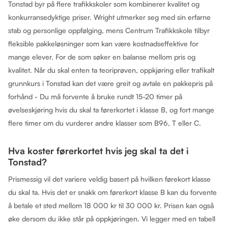
Tonstad byr på flere trafikkskoler som kombinerer kvalitet og
konkurransedyktige priser. Wright utmerker seg med sin erfarne
stab og personlige oppfølging, mens Centrum Trafikkskole tilbyr
fleksible pakkeløsninger som kan være kostnadseffektive for
mange elever. For de som søker en balanse mellom pris og
kvalitet. Når du skal enten ta teoriprøven, oppkjøring eller trafikalt
grunnkurs i Tonstad kan det være greit og avtale en pakkepris på
forhånd - Du må forvente å bruke rundt 15-20 timer på
øvelseskjøring hvis du skal ta førerkortet i klasse B, og fort mange
flere timer om du vurderer andre klasser som B96, T eller C.
Hva koster førerkortet hvis jeg skal ta det i
Tonstad?
Prismessig vil det variere veldig basert på hvilken førekort klasse
du skal ta. Hvis det er snakk om førerkort klasse B kan du forvente
å betale et sted mellom 18 000 kr til 30 000 kr. Prisen kan også
øke dersom du ikke står på oppkjøringen. Vi legger med en tabell