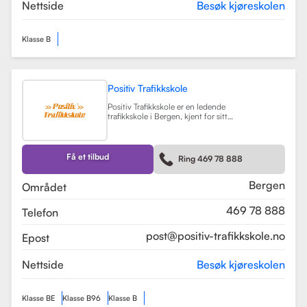
teorikurs og spesialiserte moduler
Nettside
Besøk kjøreskolen
for yrkessjåfører (YSK).
Les mer
Klasse B
Positiv Trafikkskole
Positiv Trafikkskole er en ledende
trafikkskole i Bergen, kjent for sitt
omfattende opplæringstilbud og
fokus på kvalitet. Skolen tilbyr
føreropplæring for både bil,
tilhenger og moped, og har
Få et tilbud
Ring 469 78 888
spesialiserte kurs som trafikalt
grunnkurs og mørkekjøring.
Les mer
Bergen
Området
469 78 888
Telefon
post@positiv-trafikkskole.no
Epost
Nettside
Besøk kjøreskolen
Klasse BE
Klasse B96
Klasse B