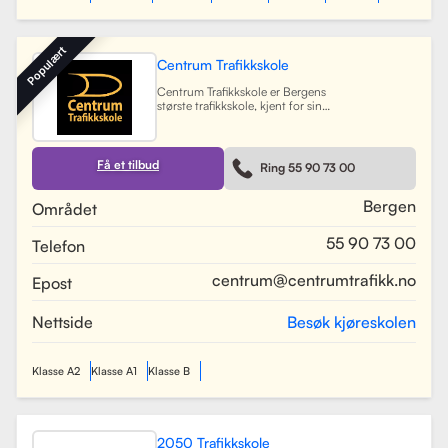
Populært
Centrum Trafikkskole
Centrum Trafikkskole er Bergens
største trafikkskole, kjent for sin
lange erfaring og fokus på personlig
oppfølging. Skolen tilbyr opplæring
for førerkort i alle klasser, og har et
team av 30 dyktige kjørelærere som
Få et tilbud
Ring 55 90 73 00
gir undervisning i et trygt og vennlig
miljø. Med lokaler i Bergen sentrum,
Lagunen og Åsane, dekker Centrum
Bergen
Området
hele Bergensområdet og tilbyr også
kurs på skoler rundt om i byen.
55 90 73 00
Telefon
Skolen har utviklet spesifikke
oppkjøringsruter for å forberede
elevene best mulig til oppkjøring.
centrum@centrumtrafikk.no
Epost
Gjennom en kombinasjon av teori
og praksis, har skolen som mål å
gjøre prosessen med å ta førerkort
Nettside
Besøk kjøreskolen
både enkel og trygg for alle elever.
Les mer
Klasse A2
Klasse A1
Klasse B
2050 Trafikkskole