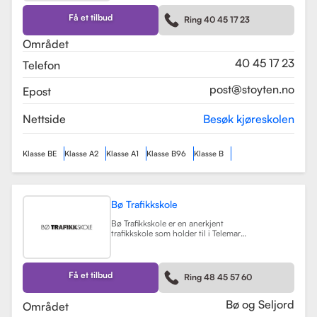
kurs som trafikalt grunnkurs og
mørkekjøring. Skolen er kjent for sin
Få et tilbud
Ring 40 45 17 23
fleksibilitet og tilpasning til elevenes
behov, noe som gjør
Området
læringsprosessen både effektiv og
hyggelig.
Les mer
40 45 17 23
Telefon
post@stoyten.no
Epost
Nettside
Besøk kjøreskolen
Klasse BE
Klasse A2
Klasse A1
Klasse B96
Klasse B
Bø Trafikkskole
Bø Trafikkskole er en anerkjent
trafikkskole som holder til i Telemark,
og den har et sterkt fokus på å gi
grundig og trygg opplæring til sine
elever. Skolen tilbyr opplæring for
førerkort i klasse B, B96 og BE, samt
Få et tilbud
Ring 48 45 57 60
en rekke kurs som trafikalt
grunnkurs, mørkekjøring, førstehjelp
og lastsikring.
Les mer
Bø og Seljord
Området