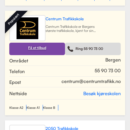
Populært
Centrum Trafikkskole
Centrum Trafikkskole er Bergens
største trafikkskole, kjent for sin
lange erfaring og fokus på personlig
oppfølging. Skolen tilbyr opplæring
for førerkort i alle klasser, og har et
team av 30 dyktige kjørelærere som
Få et tilbud
Ring 55 90 73 00
gir undervisning i et trygt og vennlig
miljø. Med lokaler i Bergen sentrum,
Lagunen og Åsane, dekker Centrum
Bergen
Området
hele Bergensområdet og tilbyr også
kurs på skoler rundt om i byen.
55 90 73 00
Telefon
Skolen har utviklet spesifikke
oppkjøringsruter for å forberede
elevene best mulig til oppkjøring.
centrum@centrumtrafikk.no
Epost
Gjennom en kombinasjon av teori
og praksis, har skolen som mål å
gjøre prosessen med å ta førerkort
Nettside
Besøk kjøreskolen
både enkel og trygg for alle elever.
Les mer
Klasse A2
Klasse A1
Klasse B
2050 Trafikkskole