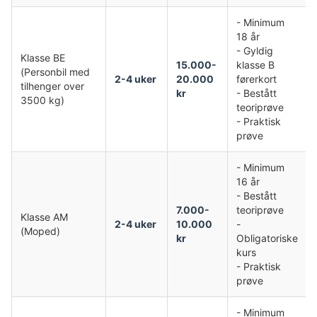
- Minimum
18 år
- Gyldig
Klasse BE
15.000-
klasse B
(Personbil med
2-4 uker
20.000
førerkort
tilhenger over
kr
- Bestått
3500 kg)
teoriprøve
- Praktisk
prøve
- Minimum
16 år
- Bestått
7.000-
teoriprøve
Klasse AM
2-4 uker
10.000
-
(Moped)
kr
Obligatoriske
kurs
- Praktisk
prøve
- Minimum