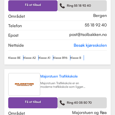
Skolen tilbyr et bredt spekter av
førerkortklasser, inkludert klasse B
Få et tilbud
Ring 55 18 92 40
for personbil, klasse A, A1, og A2 for
motorsykler, samt klasse BE og B96
for personbiler med tilhenger.
Bergen
Området
Les mer
55 18 92 40
Telefon
post@tsolbakken.no
Epost
Nettside
Besøk kjøreskolen
Klasse BE
Klasse A2
Klasse A1
Klasse B96
Klasse B
Majorstuen Trafikkskole
Majorstuen Trafikkskole er en
moderne trafikkskole som ligger
sentralt i Oslo, med avdelinger både
på Majorstuen og Røa. Skolen ble
etablert i 2015 og har raskt blitt
kjent for sin høye kvalitet på
Få et tilbud
Ring 40 05 50 70
opplæring. Alle instruktørene er
pedagogisk utdannet fra Nord
Universitet og Met Universitet, noe
Majorstuen og Røa
Området