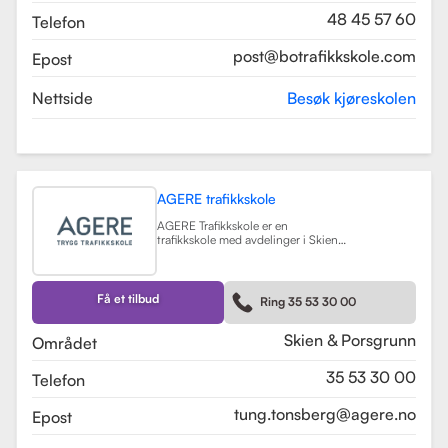
48 45 57 60
Telefon
post@botrafikkskole.com
Epost
Nettside
Besøk kjøreskolen
AGERE trafikkskole
AGERE Trafikkskole er en
trafikkskole med avdelinger i Skien
og Porsgrunn, som tilbyr
omfattende kjøreopplæring for alle
førerkortklasser, fra moped til buss
og lastebil. Skolen har som mål å gi
Få et tilbud
Ring 35 53 30 00
elevene de nødvendige ferdighetene
og holdningene for å bli trygge og
kompetente sjåfører, med et fokus
Skien & Porsgrunn
Området
på nullvisjonen om ingen drepte
eller hardt skadde i trafikken. Skolen
35 53 30 00
Telefon
har fått en vurdering på 3.9 fra
tidligere elever, noe som indikerer en
god kvalitet på opplæringen.
tung.tonsberg@agere.no
Epost
AGERE Trafikkskole tilbyr også ulike
kurs som trafikalt grunnkurs,