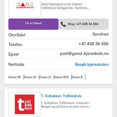
Gand Kjøreskole er en etablert
trafikkskole beliggende i Sandnes,
som tilbyr omfattende
føreropplæring for en rekke
kjøretøyklasser. Skolen har
spesialisert seg på opplæring for
Få et tilbud
Ring +47 458 36 556
personbiler, både med manuell og
automatgir, samt motorsykler (klasse
A, A1) og tilhengere (BE).
Les mer
Sandnes
Området
+47 458 36 556
Telefon
post@gand-kjoreskole.no
Epost
Nettside
Besøk kjøreskolen
Klasse BE
Klasse A2
Klasse A1
Klasse B96
Klasse B
T. Solbakken Trafikkskole
T. Solbakken Trafikkskole, lokalisert i
Bergen og på Sotra, er kjent som en
av de største trafikkskolene for
motorsykkelopplæring i området.