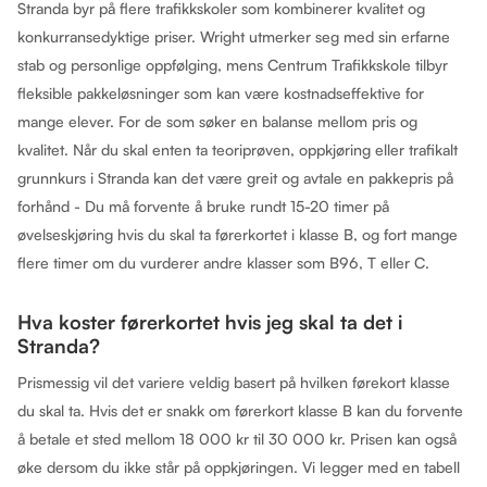
Stranda byr på flere trafikkskoler som kombinerer kvalitet og
konkurransedyktige priser. Wright utmerker seg med sin erfarne
stab og personlige oppfølging, mens Centrum Trafikkskole tilbyr
fleksible pakkeløsninger som kan være kostnadseffektive for
mange elever. For de som søker en balanse mellom pris og
kvalitet. Når du skal enten ta teoriprøven, oppkjøring eller trafikalt
grunnkurs i Stranda kan det være greit og avtale en pakkepris på
forhånd - Du må forvente å bruke rundt 15-20 timer på
øvelseskjøring hvis du skal ta førerkortet i klasse B, og fort mange
flere timer om du vurderer andre klasser som B96, T eller C.
Hva koster førerkortet hvis jeg skal ta det i
Stranda?
Prismessig vil det variere veldig basert på hvilken førekort klasse
du skal ta. Hvis det er snakk om førerkort klasse B kan du forvente
å betale et sted mellom 18 000 kr til 30 000 kr. Prisen kan også
øke dersom du ikke står på oppkjøringen. Vi legger med en tabell