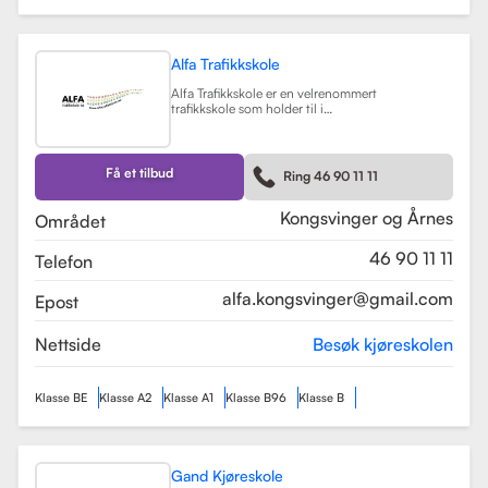
Alfa Trafikkskole
Alfa Trafikkskole er en velrenommert
trafikkskole som holder til i
Kongsvinger, kjent for sin fokus på
kvalitet og trygghet i
kjøreopplæringen. Skolen tilbyr et
bredt spekter av tjenester, inkludert
Få et tilbud
Ring 46 90 11 11
opplæring for førerkort klasse B,
både med manuelt og automatgir.
Les mer
Kongsvinger og Årnes
Området
46 90 11 11
Telefon
alfa.kongsvinger@gmail.com
Epost
Nettside
Besøk kjøreskolen
Klasse BE
Klasse A2
Klasse A1
Klasse B96
Klasse B
Gand Kjøreskole