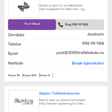
Skolen er kjent for sin fleksibilitet,
med muligheter for både teori- og
kjøretimer tilpasset elevenes
timeplaner. Med moderne
undervisningsmetoder og et
engasjert team, har 2050
Få et tilbud
Ring 998 99 988
Trafikkskole som mål å hjelpe elever
med å bli trygge og kompetente
sjåfører.
Les mer
Jessheim
Området
998 99 988
Telefon
post@2050trafikkskole.no
Epost
Nettside
Besøk kjøreskolen
Klasse BE
Klasse B96
Klasse B
Støyten Trafikkskolesenter
Med et team av erfarne instruktører,
tilbyr Støyten opplæring for ulike
førerkortklasser, inkludert klasse B
for personbiler, samt spesialiserte