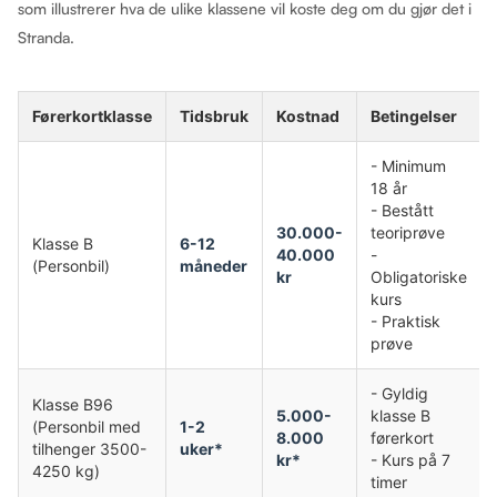
som illustrerer hva de ulike klassene vil koste deg om du gjør det i
Stranda.
Førerkortklasse
Tidsbruk
Kostnad
Betingelser
- Minimum
18 år
- Bestått
30.000-
teoriprøve
Klasse B
6-12
40.000
-
(Personbil)
måneder
kr
Obligatoriske
kurs
- Praktisk
prøve
- Gyldig
Klasse B96
5.000-
klasse B
(Personbil med
1-2
8.000
førerkort
tilhenger 3500-
uker*
kr*
- Kurs på 7
4250 kg)
timer