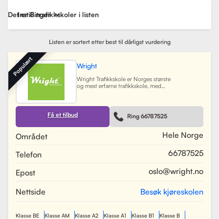
Det er 8 trafikkskoler i listen
Instillinger
Listen er sortert etter best til dårligst vurdering
Populært
Wright
Wright Trafikkskole er Norges største
og mest erfarne trafikkskole, med
nesten 40 avdelinger spredt over
Østlandet, Sørlandet, Vestlandet og
Trøndelag. Siden oppstarten har
skolen hatt som mål å tilby
Få et tilbud
Ring 66787525
profesjonell og engasjert
trafikopplæring for både
nybegynnere og erfarne sjåfører.
Hele Norge
Området
Skolen tilbyr et bredt spekter av
tjenester, inkludert obligatorisk
66787525
Telefon
opplæring, kjøretimer og
spesialiserte pakkeløsninger som
Superpakken, som kombinerer
oslo@wright.no
Epost
kjøretimer med all nødvendig
opplæring. Wright benytter
moderne digitale systemer for å
Nettside
Besøk kjøreskolen
gjøre det enkelt for elever å booke
timer, betale og kommunisere med
sine trafikklærere.
Les mer
Klasse BE
Klasse AM
Klasse A2
Klasse A1
Klasse B1
Klasse B