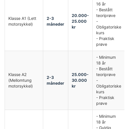
16 år
- Bestått
20.000-
teoriprøve
Klasse A1 (Lett
2-3
25.000
-
motorsykkel)
måneder
kr
Obligatoriske
kurs
- Praktisk
prøve
- Minimum
18 år
- Bestått
Klasse A2
25.000-
teoriprøve
2-3
(Mellomtung
30.000
-
måneder
motorsykkel)
kr
Obligatoriske
kurs
- Praktisk
prøve
- Minimum
18 år
- Gyldig