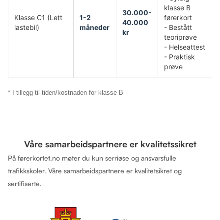
klasse B
30.000-
Klasse C1 (Lett
1-2
førerkort
40.000
lastebil)
måneder
- Bestått
kr
teoriprøve
- Helseattest
- Praktisk
prøve
* I tillegg til tiden/kostnaden for klasse B
Våre samarbeidspartnere er kvalitetssikret
På førerkortet.no møter du kun serriøse og ansvarsfulle
trafikkskoler. Våre samarbeidspartnere er kvalitetsikret og
sertifiserte.