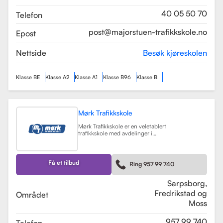
som sikrer en profesjonell og trygg
læringsopplevelse.
Les mer
40 05 50 70
Telefon
post@majorstuen-trafikkskole.no
Epost
Nettside
Besøk kjøreskolen
Klasse BE
Klasse A2
Klasse A1
Klasse B96
Klasse B
Mørk Trafikkskole
Mørk Trafikkskole er en veletablert
trafikkskole med avdelinger i
Sarpsborg, Fredrikstad og Moss.
Skolen er kjent for sin høye kvalitet
på undervisningen, og har fått
positive tilbakemeldinger fra elever,
Få et tilbud
Ring 957 99 740
med vurderinger som 5.0 i
Sarpsborg og 4.4 i Fredrikstad.
Les mer
Sarpsborg,
Fredrikstad og
Området
Moss
957 99 740