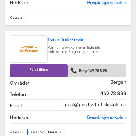
teorikurs og spesialiserte moduler
Nettside
Besøk kjøreskolen
for yrkessjåfører (YSK).
Les mer
Klasse B
Positiv Trafikkskole
Positiv Trafikkskole er en ledende
trafikkskole i Bergen, kjent for sitt
omfattende opplæringstilbud og
fokus på kvalitet. Skolen tilbyr
føreropplæring for både bil,
tilhenger og moped, og har
Få et tilbud
Ring 469 78 888
spesialiserte kurs som trafikalt
grunnkurs og mørkekjøring.
Les mer
Bergen
Området
469 78 888
Telefon
post@positiv-trafikkskole.no
Epost
Nettside
Besøk kjøreskolen
Klasse BE
Klasse B96
Klasse B