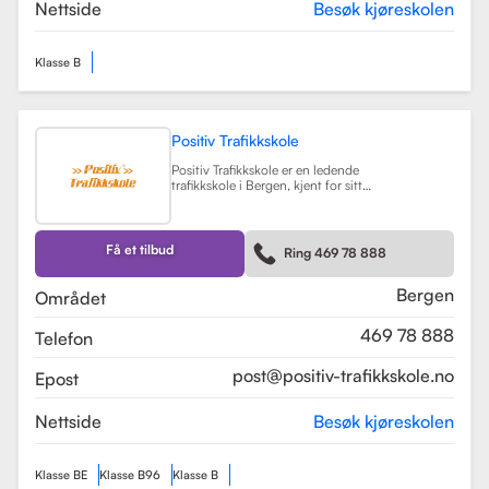
teorikurs og spesialiserte moduler
Nettside
Besøk kjøreskolen
for yrkessjåfører (YSK).
Les mer
Klasse B
Positiv Trafikkskole
Positiv Trafikkskole er en ledende
trafikkskole i Bergen, kjent for sitt
omfattende opplæringstilbud og
fokus på kvalitet. Skolen tilbyr
føreropplæring for både bil,
tilhenger og moped, og har
Få et tilbud
Ring 469 78 888
spesialiserte kurs som trafikalt
grunnkurs og mørkekjøring.
Les mer
Bergen
Området
469 78 888
Telefon
post@positiv-trafikkskole.no
Epost
Nettside
Besøk kjøreskolen
Klasse BE
Klasse B96
Klasse B