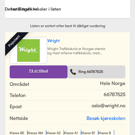
Det er 8 trafikkskoler i listen
Instillinger
Listen er sortert etter best til dårligst vurdering
Populært
Wright
Wright Trafikkskole er Norges største
og mest erfarne trafikkskole, med
nesten 40 avdelinger spredt over
Østlandet, Sørlandet, Vestlandet og
Trøndelag. Siden oppstarten har
skolen hatt som mål å tilby
Få et tilbud
Ring 66787525
profesjonell og engasjert
trafikopplæring for både
nybegynnere og erfarne sjåfører.
Hele Norge
Området
Skolen tilbyr et bredt spekter av
tjenester, inkludert obligatorisk
66787525
Telefon
opplæring, kjøretimer og
spesialiserte pakkeløsninger som
Superpakken, som kombinerer
oslo@wright.no
Epost
kjøretimer med all nødvendig
opplæring. Wright benytter
moderne digitale systemer for å
Nettside
Besøk kjøreskolen
gjøre det enkelt for elever å booke
timer, betale og kommunisere med
sine trafikklærere.
Les mer
Klasse BE
Klasse AM
Klasse A2
Klasse A1
Klasse B1
Klasse B