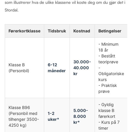
som illustrerer hva de ulike klassene vil koste deg om du gjør det i
Stordal.
Førerkortklasse
Tidsbruk
Kostnad
Betingelser
- Minimum
18 år
- Bestått
30.000-
teoriprøve
Klasse B
6-12
40.000
-
(Personbil)
måneder
kr
Obligatoriske
kurs
- Praktisk
prøve
- Gyldig
Klasse B96
5.000-
klasse B
(Personbil med
1-2
8.000
førerkort
tilhenger 3500-
uker*
kr*
- Kurs på 7
4250 kg)
timer