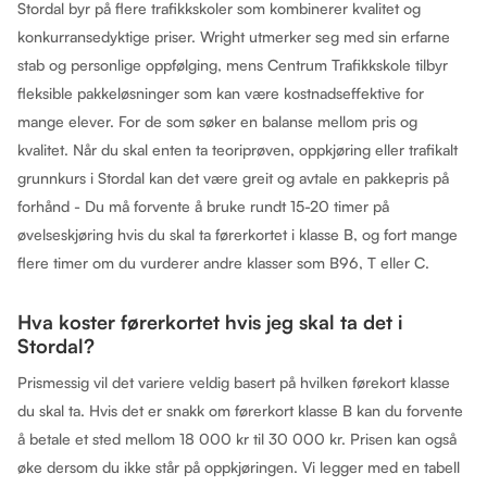
Stordal byr på flere trafikkskoler som kombinerer kvalitet og
konkurransedyktige priser. Wright utmerker seg med sin erfarne
stab og personlige oppfølging, mens Centrum Trafikkskole tilbyr
fleksible pakkeløsninger som kan være kostnadseffektive for
mange elever. For de som søker en balanse mellom pris og
kvalitet. Når du skal enten ta teoriprøven, oppkjøring eller trafikalt
grunnkurs i Stordal kan det være greit og avtale en pakkepris på
forhånd - Du må forvente å bruke rundt 15-20 timer på
øvelseskjøring hvis du skal ta førerkortet i klasse B, og fort mange
flere timer om du vurderer andre klasser som B96, T eller C.
Hva koster førerkortet hvis jeg skal ta det i
Stordal?
Prismessig vil det variere veldig basert på hvilken førekort klasse
du skal ta. Hvis det er snakk om førerkort klasse B kan du forvente
å betale et sted mellom 18 000 kr til 30 000 kr. Prisen kan også
øke dersom du ikke står på oppkjøringen. Vi legger med en tabell