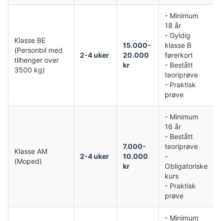
- Minimum
18 år
- Gyldig
Klasse BE
15.000-
klasse B
(Personbil med
2-4 uker
20.000
førerkort
tilhenger over
kr
- Bestått
3500 kg)
teoriprøve
- Praktisk
prøve
- Minimum
16 år
- Bestått
7.000-
teoriprøve
Klasse AM
2-4 uker
10.000
-
(Moped)
kr
Obligatoriske
kurs
- Praktisk
prøve
- Minimum