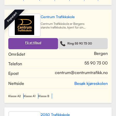
Populært
Centrum Trafikkskole
Centrum Trafikkskole er Bergens
største trafikkskole, kjent for sin
lange erfaring og fokus på personlig
oppfølging. Skolen tilbyr opplæring
for førerkort i alle klasser, og har et
team av 30 dyktige kjørelærere som
Få et tilbud
Ring 55 90 73 00
gir undervisning i et trygt og vennlig
miljø. Med lokaler i Bergen sentrum,
Lagunen og Åsane, dekker Centrum
Bergen
Området
hele Bergensområdet og tilbyr også
kurs på skoler rundt om i byen.
55 90 73 00
Telefon
Skolen har utviklet spesifikke
oppkjøringsruter for å forberede
elevene best mulig til oppkjøring.
centrum@centrumtrafikk.no
Epost
Gjennom en kombinasjon av teori
og praksis, har skolen som mål å
gjøre prosessen med å ta førerkort
Nettside
Besøk kjøreskolen
både enkel og trygg for alle elever.
Les mer
Klasse A2
Klasse A1
Klasse B
2050 Trafikkskole