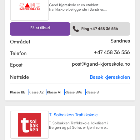
Gand Kjøreskole er en etablert
trafikkskole beliggende i Sandnes,
som tilbyr omfattende
føreropplæring for en rekke
kjøretøyklasser. Skolen har
spesialisert seg på opplæring for
Få et tilbud
Ring +47 458 36 556
personbiler, både med manuell og
automatgir, samt motorsykler (klasse
A, A1) og tilhengere (BE).
Les mer
Sandnes
Området
+47 458 36 556
Telefon
post@gand-kjoreskole.no
Epost
Nettside
Besøk kjøreskolen
Klasse BE
Klasse A2
Klasse A1
Klasse B96
Klasse B
T. Solbakken Trafikkskole
T. Solbakken Trafikkskole, lokalisert i
Bergen og på Sotra, er kjent som en
av de største trafikkskolene for
motorsykkelopplæring i området.