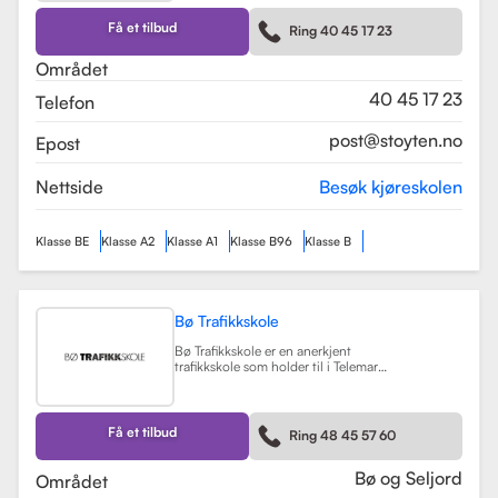
kurs som trafikalt grunnkurs og
mørkekjøring. Skolen er kjent for sin
Få et tilbud
Ring 40 45 17 23
fleksibilitet og tilpasning til elevenes
behov, noe som gjør
Området
læringsprosessen både effektiv og
hyggelig.
Les mer
40 45 17 23
Telefon
post@stoyten.no
Epost
Nettside
Besøk kjøreskolen
Klasse BE
Klasse A2
Klasse A1
Klasse B96
Klasse B
Bø Trafikkskole
Bø Trafikkskole er en anerkjent
trafikkskole som holder til i Telemark,
og den har et sterkt fokus på å gi
grundig og trygg opplæring til sine
elever. Skolen tilbyr opplæring for
førerkort i klasse B, B96 og BE, samt
Få et tilbud
Ring 48 45 57 60
en rekke kurs som trafikalt
grunnkurs, mørkekjøring, førstehjelp
og lastsikring.
Les mer
Bø og Seljord
Området