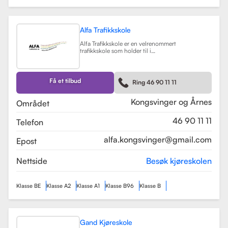
Alfa Trafikkskole
Alfa Trafikkskole er en velrenommert
trafikkskole som holder til i
Kongsvinger, kjent for sin fokus på
kvalitet og trygghet i
kjøreopplæringen. Skolen tilbyr et
bredt spekter av tjenester, inkludert
Få et tilbud
Ring 46 90 11 11
opplæring for førerkort klasse B,
både med manuelt og automatgir.
Les mer
Kongsvinger og Årnes
Området
46 90 11 11
Telefon
alfa.kongsvinger@gmail.com
Epost
Nettside
Besøk kjøreskolen
Klasse BE
Klasse A2
Klasse A1
Klasse B96
Klasse B
Gand Kjøreskole