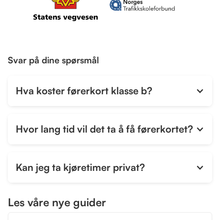
Svar på dine spørsmål
Hva koster førerkort klasse b?
Hvor lang tid vil det ta å få førerkortet?
Kan jeg ta kjøretimer privat?
Ja, du kan ta kjøretimer privat, men det er noen
Les våre nye guider
regler som må følges. Først må du ha gjennomført
trafikalt grunnkurs, som kan tas fra du er 15 år, og du