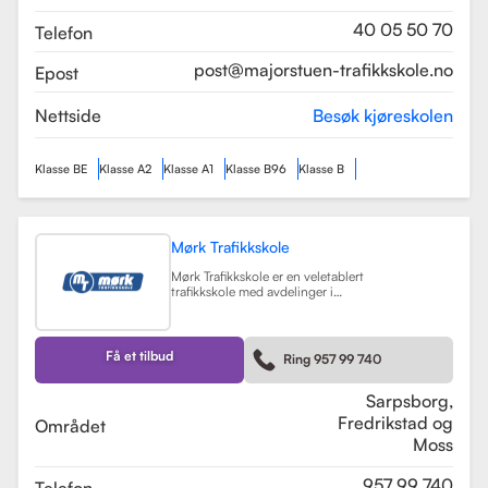
som sikrer en profesjonell og trygg
læringsopplevelse.
Les mer
40 05 50 70
Telefon
post@majorstuen-trafikkskole.no
Epost
Nettside
Besøk kjøreskolen
Klasse BE
Klasse A2
Klasse A1
Klasse B96
Klasse B
Mørk Trafikkskole
Mørk Trafikkskole er en veletablert
trafikkskole med avdelinger i
Sarpsborg, Fredrikstad og Moss.
Skolen er kjent for sin høye kvalitet
på undervisningen, og har fått
positive tilbakemeldinger fra elever,
Få et tilbud
Ring 957 99 740
med vurderinger som 5.0 i
Sarpsborg og 4.4 i Fredrikstad.
Les mer
Sarpsborg,
Fredrikstad og
Området
Moss
957 99 740