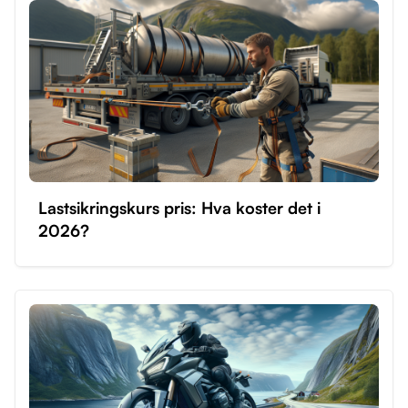
kan begynne øvelseskjøring når du er 16.
Ledsageren som veileder deg, må være over 25 år
og ha hatt førerkort for klasse B i minst fem år.
Øvelseskjøring privat kan være kostnadseffektivt og
gir fleksibilitet, men det er viktig at både du og den
ansvarlige er i stand til å kjøre trygt. Det anbefales å
starte opplæringen hos en trafikkskole for å få en
solid grunnopplæring før du begynner privat kjøring.
Lastsikringskurs pris: Hva koster det i
2026?