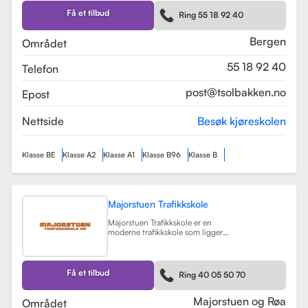
Skolen tilbyr et bredt spekter av
førerkortklasser, inkludert klasse B
Få et tilbud
Ring 55 18 92 40
for personbil, klasse A, A1, og A2 for
motorsykler, samt klasse BE og B96
for personbiler med tilhenger.
Bergen
Området
Les mer
55 18 92 40
Telefon
post@tsolbakken.no
Epost
Nettside
Besøk kjøreskolen
Klasse BE
Klasse A2
Klasse A1
Klasse B96
Klasse B
Majorstuen Trafikkskole
Majorstuen Trafikkskole er en
moderne trafikkskole som ligger
sentralt i Oslo, med avdelinger både
på Majorstuen og Røa. Skolen ble
etablert i 2015 og har raskt blitt
kjent for sin høye kvalitet på
Få et tilbud
Ring 40 05 50 70
opplæring. Alle instruktørene er
pedagogisk utdannet fra Nord
Universitet og Met Universitet, noe
Majorstuen og Røa
Området