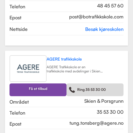
48 45 57 60
Telefon
post@botrafikkskole.com
Epost
Nettside
Besøk kjøreskolen
AGERE trafikkskole
AGERE Trafikkskole er en
trafikkskole med avdelinger i Skien
og Porsgrunn, som tilbyr
omfattende kjøreopplæring for alle
førerkortklasser, fra moped til buss
og lastebil. Skolen har som mål å gi
Få et tilbud
Ring 35 53 30 00
elevene de nødvendige ferdighetene
og holdningene for å bli trygge og
kompetente sjåfører, med et fokus
Skien & Porsgrunn
Området
på nullvisjonen om ingen drepte
eller hardt skadde i trafikken. Skolen
35 53 30 00
Telefon
har fått en vurdering på 3.9 fra
tidligere elever, noe som indikerer en
god kvalitet på opplæringen.
tung.tonsberg@agere.no
Epost
AGERE Trafikkskole tilbyr også ulike
kurs som trafikalt grunnkurs,