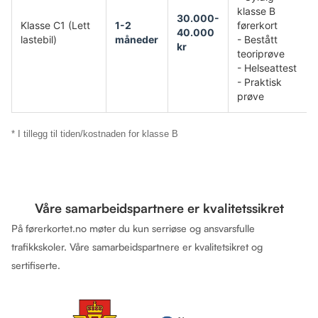
klasse B
30.000-
Klasse C1 (Lett
1-2
førerkort
40.000
lastebil)
måneder
- Bestått
kr
teoriprøve
- Helseattest
- Praktisk
prøve
* I tillegg til tiden/kostnaden for klasse B
Våre samarbeidspartnere er kvalitetssikret
På førerkortet.no møter du kun serriøse og ansvarsfulle
trafikkskoler. Våre samarbeidspartnere er kvalitetsikret og
sertifiserte.