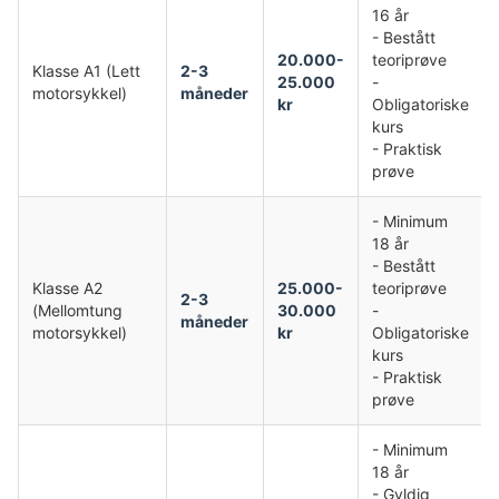
16 år
- Bestått
20.000-
teoriprøve
Klasse A1 (Lett
2-3
25.000
-
motorsykkel)
måneder
kr
Obligatoriske
kurs
- Praktisk
prøve
- Minimum
18 år
- Bestått
Klasse A2
25.000-
teoriprøve
2-3
(Mellomtung
30.000
-
måneder
motorsykkel)
kr
Obligatoriske
kurs
- Praktisk
prøve
- Minimum
18 år
- Gyldig