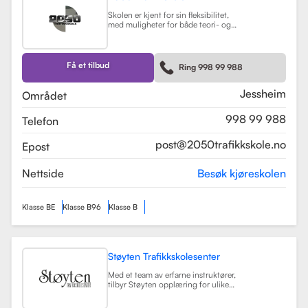
Skolen er kjent for sin fleksibilitet,
med muligheter for både teori- og
kjøretimer tilpasset elevenes
timeplaner. Med moderne
undervisningsmetoder og et
engasjert team, har 2050
Få et tilbud
Ring 998 99 988
Trafikkskole som mål å hjelpe elever
med å bli trygge og kompetente
sjåfører.
Les mer
Jessheim
Området
998 99 988
Telefon
post@2050trafikkskole.no
Epost
Nettside
Besøk kjøreskolen
Klasse BE
Klasse B96
Klasse B
Støyten Trafikkskolesenter
Med et team av erfarne instruktører,
tilbyr Støyten opplæring for ulike
førerkortklasser, inkludert klasse B
for personbiler, samt spesialiserte