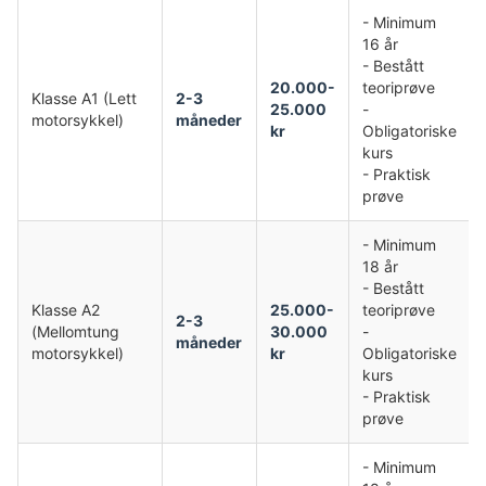
- Minimum
16 år
- Bestått
20.000-
teoriprøve
Klasse A1 (Lett
2-3
25.000
-
motorsykkel)
måneder
kr
Obligatoriske
kurs
- Praktisk
prøve
- Minimum
18 år
- Bestått
Klasse A2
25.000-
teoriprøve
2-3
(Mellomtung
30.000
-
måneder
motorsykkel)
kr
Obligatoriske
kurs
- Praktisk
prøve
- Minimum