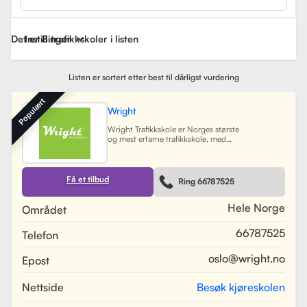
Det er 8 trafikkskoler i listen
Instillinger
Listen er sortert etter best til dårligst vurdering
Populært
Wright
Wright Trafikkskole er Norges største
og mest erfarne trafikkskole, med
nesten 40 avdelinger spredt over
Østlandet, Sørlandet, Vestlandet og
Trøndelag. Siden oppstarten har
skolen hatt som mål å tilby
Få et tilbud
Ring 66787525
profesjonell og engasjert
trafikopplæring for både
nybegynnere og erfarne sjåfører.
Hele Norge
Området
Skolen tilbyr et bredt spekter av
tjenester, inkludert obligatorisk
66787525
Telefon
opplæring, kjøretimer og
spesialiserte pakkeløsninger som
Superpakken, som kombinerer
oslo@wright.no
Epost
kjøretimer med all nødvendig
opplæring. Wright benytter
moderne digitale systemer for å
Nettside
Besøk kjøreskolen
gjøre det enkelt for elever å booke
timer, betale og kommunisere med