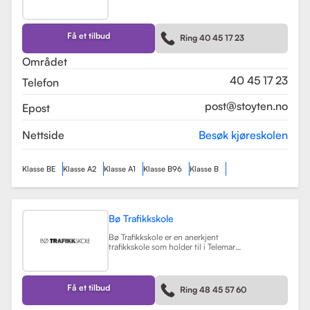
førerkortklasser, inkludert klasse B
for personbiler, samt spesialiserte
kurs som trafikalt grunnkurs og
mørkekjøring. Skolen er kjent for sin
Få et tilbud
Ring 40 45 17 23
fleksibilitet og tilpasning til elevenes
behov, noe som gjør
Området
læringsprosessen både effektiv og
hyggelig.
Les mer
40 45 17 23
Telefon
post@stoyten.no
Epost
Nettside
Besøk kjøreskolen
Klasse BE
Klasse A2
Klasse A1
Klasse B96
Klasse B
Bø Trafikkskole
Bø Trafikkskole er en anerkjent
trafikkskole som holder til i Telemark,
og den har et sterkt fokus på å gi
grundig og trygg opplæring til sine
elever. Skolen tilbyr opplæring for
førerkort i klasse B, B96 og BE, samt
Få et tilbud
Ring 48 45 57 60
en rekke kurs som trafikalt
grunnkurs, mørkekjøring, førstehjelp