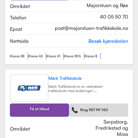
pedagogisk utdannet fra Nord
Universitet og Met Universitet, noe
Majorstuen og Røa
Området
som sikrer en profesjonell og trygg
læringsopplevelse.
Les mer
40 05 50 70
Telefon
post@majorstuen-trafikkskole.no
Epost
Nettside
Besøk kjøreskolen
Klasse BE
Klasse A2
Klasse A1
Klasse B96
Klasse B
Mørk Trafikkskole
Mørk Trafikkskole er en veletablert
trafikkskole med avdelinger i
Sarpsborg, Fredrikstad og Moss.
Skolen er kjent for sin høye kvalitet
på undervisningen, og har fått
positive tilbakemeldinger fra elever,
Få et tilbud
Ring 957 99 740
med vurderinger som 5.0 i
Sarpsborg og 4.4 i Fredrikstad.
Les mer
Sarpsborg,
Fredrikstad og
Området
Moss