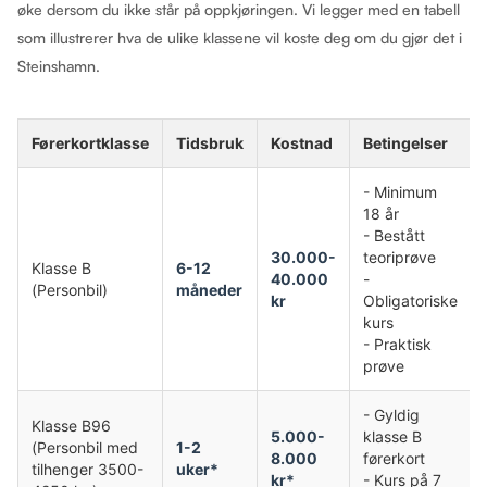
øke dersom du ikke står på oppkjøringen. Vi legger med en tabell
som illustrerer hva de ulike klassene vil koste deg om du gjør det i
Steinshamn.
Førerkortklasse
Tidsbruk
Kostnad
Betingelser
- Minimum
18 år
- Bestått
30.000-
teoriprøve
Klasse B
6-12
40.000
-
(Personbil)
måneder
kr
Obligatoriske
kurs
- Praktisk
prøve
- Gyldig
Klasse B96
5.000-
klasse B
(Personbil med
1-2
8.000
førerkort
tilhenger 3500-
uker*
kr*
- Kurs på 7