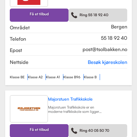
av de største trafikkskolene for
motorsykkelopplæring i området.
Skolen tilbyr et bredt spekter av
førerkortklasser, inkludert klasse B
Få et tilbud
Ring 55 18 92 40
for personbil, klasse A, A1, og A2 for
motorsykler, samt klasse BE og B96
for personbiler med tilhenger.
Bergen
Området
Les mer
55 18 92 40
Telefon
post@tsolbakken.no
Epost
Nettside
Besøk kjøreskolen
Klasse BE
Klasse A2
Klasse A1
Klasse B96
Klasse B
Majorstuen Trafikkskole
Majorstuen Trafikkskole er en
moderne trafikkskole som ligger
sentralt i Oslo, med avdelinger både
på Majorstuen og Røa. Skolen ble
etablert i 2015 og har raskt blitt
kjent for sin høye kvalitet på
Få et tilbud
Ring 40 05 50 70
opplæring. Alle instruktørene er