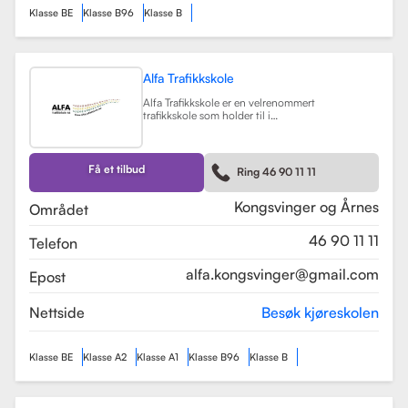
Klasse BE
Klasse B96
Klasse B
Alfa Trafikkskole
Alfa Trafikkskole er en velrenommert
trafikkskole som holder til i
Kongsvinger, kjent for sin fokus på
kvalitet og trygghet i
kjøreopplæringen. Skolen tilbyr et
bredt spekter av tjenester, inkludert
Få et tilbud
Ring 46 90 11 11
opplæring for førerkort klasse B,
både med manuelt og automatgir.
Les mer
Kongsvinger og Årnes
Området
46 90 11 11
Telefon
alfa.kongsvinger@gmail.com
Epost
Nettside
Besøk kjøreskolen
Klasse BE
Klasse A2
Klasse A1
Klasse B96
Klasse B