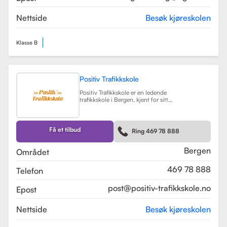
AGERE Trafikkskole tilbyr også ulike
kurs som trafikalt grunnkurs,
teorikurs og spesialiserte moduler
Nettside
Besøk kjøreskolen
for yrkessjåfører (YSK).
Les mer
Klasse B
Positiv Trafikkskole
Positiv Trafikkskole er en ledende
trafikkskole i Bergen, kjent for sitt
omfattende opplæringstilbud og
fokus på kvalitet. Skolen tilbyr
føreropplæring for både bil,
tilhenger og moped, og har
Få et tilbud
Ring 469 78 888
spesialiserte kurs som trafikalt
grunnkurs og mørkekjøring.
Les mer
Bergen
Området
469 78 888
Telefon
post@positiv-trafikkskole.no
Epost
Nettside
Besøk kjøreskolen