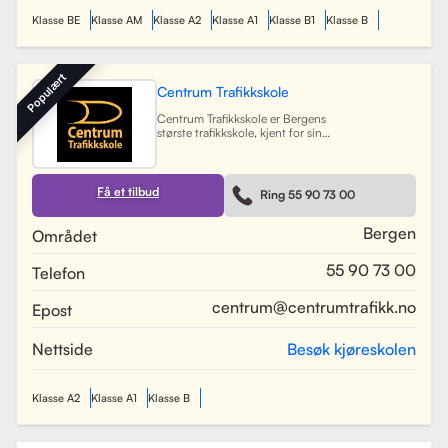
sine trafikklærere.
Les mer
Klasse BE
Klasse AM
Klasse A2
Klasse A1
Klasse B1
Klasse B
Populært
Centrum Trafikkskole
Centrum Trafikkskole er Bergens
største trafikkskole, kjent for sin
lange erfaring og fokus på personlig
oppfølging. Skolen tilbyr opplæring
for førerkort i alle klasser, og har et
team av 30 dyktige kjørelærere som
Få et tilbud
Ring 55 90 73 00
gir undervisning i et trygt og vennlig
miljø. Med lokaler i Bergen sentrum,
Lagunen og Åsane, dekker Centrum
Bergen
Området
hele Bergensområdet og tilbyr også
kurs på skoler rundt om i byen.
55 90 73 00
Telefon
Skolen har utviklet spesifikke
oppkjøringsruter for å forberede
elevene best mulig til oppkjøring.
centrum@centrumtrafikk.no
Epost
Gjennom en kombinasjon av teori
og praksis, har skolen som mål å
gjøre prosessen med å ta førerkort
Nettside
Besøk kjøreskolen
både enkel og trygg for alle elever.
Les mer
Klasse A2
Klasse A1
Klasse B