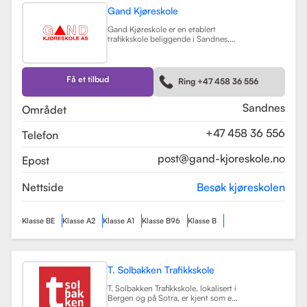
Gand Kjøreskole
Gand Kjøreskole er en etablert
trafikkskole beliggende i Sandnes,
som tilbyr omfattende
føreropplæring for en rekke
kjøretøyklasser. Skolen har
spesialisert seg på opplæring for
Få et tilbud
Ring +47 458 36 556
personbiler, både med manuell og
automatgir, samt motorsykler (klasse
A, A1) og tilhengere (BE).
Les mer
Sandnes
Området
+47 458 36 556
Telefon
post@gand-kjoreskole.no
Epost
Nettside
Besøk kjøreskolen
Klasse BE
Klasse A2
Klasse A1
Klasse B96
Klasse B
T. Solbakken Trafikkskole
T. Solbakken Trafikkskole, lokalisert i
Bergen og på Sotra, er kjent som en