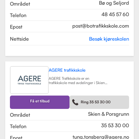
og lastsikring.
Les mer
Bø og Seljord
Området
48 45 57 60
Telefon
post@botrafikkskole.com
Epost
Nettside
Besøk kjøreskolen
AGERE trafikkskole
AGERE Trafikkskole er en
trafikkskole med avdelinger i Skien
og Porsgrunn, som tilbyr
omfattende kjøreopplæring for alle
førerkortklasser, fra moped til buss
og lastebil. Skolen har som mål å gi
Få et tilbud
Ring 35 53 30 00
elevene de nødvendige ferdighetene
og holdningene for å bli trygge og
kompetente sjåfører, med et fokus
Skien & Porsgrunn
Området
på nullvisjonen om ingen drepte
eller hardt skadde i trafikken. Skolen
35 53 30 00
Telefon
har fått en vurdering på 3.9 fra
tidligere elever, noe som indikerer en
god kvalitet på opplæringen.
tung.tonsberg@agere.no
Epost