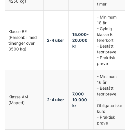
4250 kg)
timer
- Minimum
18 år
- Gyldig
Klasse BE
15.000-
klasse B
(Personbil med
2-4 uker
20.000
førerkort
tilhenger over
kr
- Bestått
3500 kg)
teoriprøve
- Praktisk
prøve
- Minimum
16 år
- Bestått
7.000-
teoriprøve
Klasse AM
2-4 uker
10.000
-
(Moped)
kr
Obligatoriske
kurs
- Praktisk
prøve