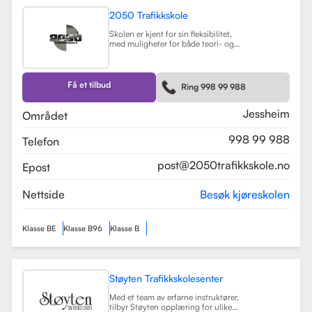
2050 Trafikkskole
Skolen er kjent for sin fleksibilitet,
med muligheter for både teori- og
kjøretimer tilpasset elevenes
timeplaner. Med moderne
undervisningsmetoder og et
engasjert team, har 2050
Få et tilbud
Ring 998 99 988
Trafikkskole som mål å hjelpe elever
med å bli trygge og kompetente
sjåfører.
Les mer
Jessheim
Området
998 99 988
Telefon
post@2050trafikkskole.no
Epost
Nettside
Besøk kjøreskolen
Klasse BE
Klasse B96
Klasse B
Støyten Trafikkskolesenter
Med et team av erfarne instruktører,
tilbyr Støyten opplæring for ulike