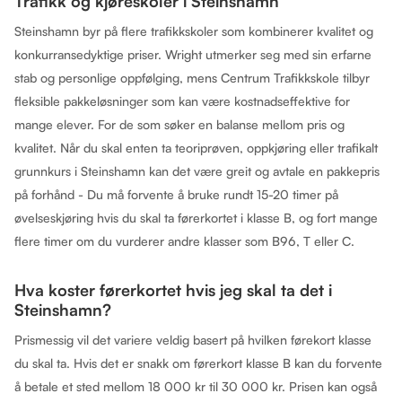
Trafikk og kjøreskoler i Steinshamn
Steinshamn byr på flere trafikkskoler som kombinerer kvalitet og
konkurransedyktige priser. Wright utmerker seg med sin erfarne
stab og personlige oppfølging, mens Centrum Trafikkskole tilbyr
fleksible pakkeløsninger som kan være kostnadseffektive for
mange elever. For de som søker en balanse mellom pris og
kvalitet. Når du skal enten ta teoriprøven, oppkjøring eller trafikalt
grunnkurs i Steinshamn kan det være greit og avtale en pakkepris
på forhånd - Du må forvente å bruke rundt 15-20 timer på
øvelseskjøring hvis du skal ta førerkortet i klasse B, og fort mange
flere timer om du vurderer andre klasser som B96, T eller C.
Hva koster førerkortet hvis jeg skal ta det i
Steinshamn?
Prismessig vil det variere veldig basert på hvilken førekort klasse
du skal ta. Hvis det er snakk om førerkort klasse B kan du forvente
å betale et sted mellom 18 000 kr til 30 000 kr. Prisen kan også