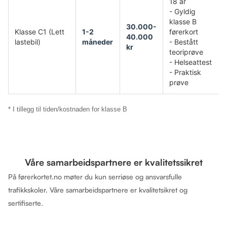
18 år
- Gyldig
klasse B
30.000-
Klasse C1 (Lett
1-2
førerkort
40.000
lastebil)
måneder
- Bestått
kr
teoriprøve
- Helseattest
- Praktisk
prøve
* I tillegg til tiden/kostnaden for klasse B
Våre samarbeidspartnere er kvalitetssikret
På førerkortet.no møter du kun serriøse og ansvarsfulle
trafikkskoler. Våre samarbeidspartnere er kvalitetsikret og
sertifiserte.