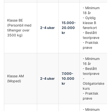
- Minimum
18 år
- Gyldig
Klasse BE
15.000-
klasse B
(Personbil med
2-4 uker
20.000
førerkort
tilhenger over
kr
- Bestått
3500 kg)
teoriprøve
- Praktisk
prøve
- Minimum
16 år
- Bestått
7.000-
teoriprøve
Klasse AM
2-4 uker
10.000
-
(Moped)
kr
Obligatoriske
kurs
- Praktisk
prøve
- Minimum