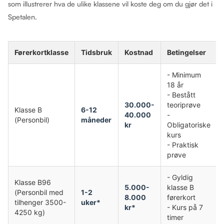
som illustrerer hva de ulike klassene vil koste deg om du gjør det i
Spetalen.
Førerkortklasse
Tidsbruk
Kostnad
Betingelser
- Minimum
18 år
- Bestått
30.000-
teoriprøve
Klasse B
6-12
40.000
-
(Personbil)
måneder
kr
Obligatoriske
kurs
- Praktisk
prøve
- Gyldig
Klasse B96
5.000-
klasse B
(Personbil med
1-2
8.000
førerkort
tilhenger 3500-
uker*
kr*
- Kurs på 7
4250 kg)
timer