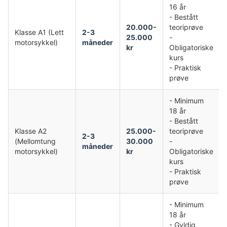
16 år
- Bestått
20.000-
teoriprøve
Klasse A1 (Lett
2-3
25.000
-
motorsykkel)
måneder
kr
Obligatoriske
kurs
- Praktisk
prøve
- Minimum
18 år
- Bestått
Klasse A2
25.000-
teoriprøve
2-3
(Mellomtung
30.000
-
måneder
motorsykkel)
kr
Obligatoriske
kurs
- Praktisk
prøve
- Minimum
18 år
- Gyldig