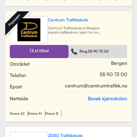
Populært
Centrum Trafikkskole
Centrum Trafikkskole er Bergens
største trafikkskole, kjent for sin
lange erfaring og fokus på personlig
oppfølging. Skolen tilbyr opplæring
for førerkort i alle klasser, og har et
team av 30 dyktige kjørelærere som
Få et tilbud
Ring 55 90 73 00
gir undervisning i et trygt og vennlig
miljø. Med lokaler i Bergen sentrum,
Lagunen og Åsane, dekker Centrum
Bergen
Området
hele Bergensområdet og tilbyr også
kurs på skoler rundt om i byen.
55 90 73 00
Telefon
Skolen har utviklet spesifikke
oppkjøringsruter for å forberede
elevene best mulig til oppkjøring.
centrum@centrumtrafikk.no
Epost
Gjennom en kombinasjon av teori
og praksis, har skolen som mål å
gjøre prosessen med å ta førerkort
Nettside
Besøk kjøreskolen
både enkel og trygg for alle elever.
Les mer
Klasse A2
Klasse A1
Klasse B
2050 Trafikkskole