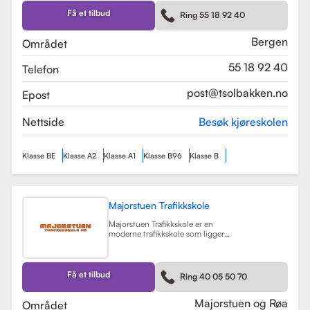
Skolen tilbyr et bredt spekter av
førerkortklasser, inkludert klasse B
Få et tilbud
Ring 55 18 92 40
for personbil, klasse A, A1, og A2 for
motorsykler, samt klasse BE og B96
for personbiler med tilhenger.
Bergen
Området
Les mer
55 18 92 40
Telefon
post@tsolbakken.no
Epost
Nettside
Besøk kjøreskolen
Klasse BE
Klasse A2
Klasse A1
Klasse B96
Klasse B
Majorstuen Trafikkskole
Majorstuen Trafikkskole er en
moderne trafikkskole som ligger
sentralt i Oslo, med avdelinger både
på Majorstuen og Røa. Skolen ble
etablert i 2015 og har raskt blitt
kjent for sin høye kvalitet på
Få et tilbud
Ring 40 05 50 70
opplæring. Alle instruktørene er
pedagogisk utdannet fra Nord
Universitet og Met Universitet, noe
Majorstuen og Røa
Området