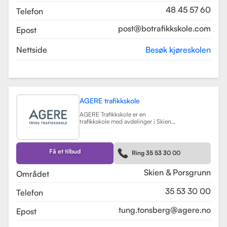
48 45 57 60
Telefon
post@botrafikkskole.com
Epost
Nettside
Besøk kjøreskolen
AGERE trafikkskole
AGERE Trafikkskole er en
trafikkskole med avdelinger i Skien
og Porsgrunn, som tilbyr
omfattende kjøreopplæring for alle
førerkortklasser, fra moped til buss
og lastebil. Skolen har som mål å gi
Få et tilbud
Ring 35 53 30 00
elevene de nødvendige ferdighetene
og holdningene for å bli trygge og
kompetente sjåfører, med et fokus
Skien & Porsgrunn
Området
på nullvisjonen om ingen drepte
eller hardt skadde i trafikken. Skolen
35 53 30 00
Telefon
har fått en vurdering på 3.9 fra
tidligere elever, noe som indikerer en
god kvalitet på opplæringen.
tung.tonsberg@agere.no
Epost
AGERE Trafikkskole tilbyr også ulike
kurs som trafikalt grunnkurs,