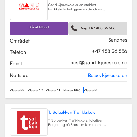
Gand Kjøreskole er en etablert
trafikkskole beliggende i Sandnes,
som tilbyr omfattende
føreropplæring for en rekke
kjøretøyklasser. Skolen har
spesialisert seg på opplæring for
Få et tilbud
Ring +47 458 36 556
personbiler, både med manuell og
automatgir, samt motorsykler (klasse
A, A1) og tilhengere (BE).
Les mer
Sandnes
Området
+47 458 36 556
Telefon
post@gand-kjoreskole.no
Epost
Nettside
Besøk kjøreskolen
Klasse BE
Klasse A2
Klasse A1
Klasse B96
Klasse B
T. Solbakken Trafikkskole
T. Solbakken Trafikkskole, lokalisert i
Bergen og på Sotra, er kjent som en
av de største trafikkskolene for
motorsykkelopplæring i området.