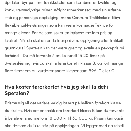
Spetalen byr på flere trafikkskoler som kombinerer kvalitet og
konkurransedyktige priser. Wright utmerker seg med sin erfarne
stab og personlige oppfølging, mens Centrum Trafikkskole tilbyr
fleksible pakkeløsninger som kan være kostnadseffektive for
mange elever. For de som søker en balanse mellom pris og
kvalitet. Når du skal enten ta teoriprøven, oppkjøring eller trafikalt
grunnkurs i Spetalen kan det være greit og avtale en pakkepris på
forhånd - Du må forvente å bruke rundt 15-20 timer på
øvelseskjøring hvis du skal ta førerkortet i klasse B, og fort mange
flere timer om du vurderer andre klasser som B96, T eller C.
Hva koster førerkortet hvis jeg skal ta det i
Spetalen?
Prismessig vil det variere veldig basert på hvilken førekort klasse
du skal ta. Hvis det er snakk om førerkort klasse B kan du forvente
å betale et sted mellom 18 000 kr til 30 000 kr. Prisen kan også
øke dersom du ikke står på oppkjøringen. Vi legger med en tabell