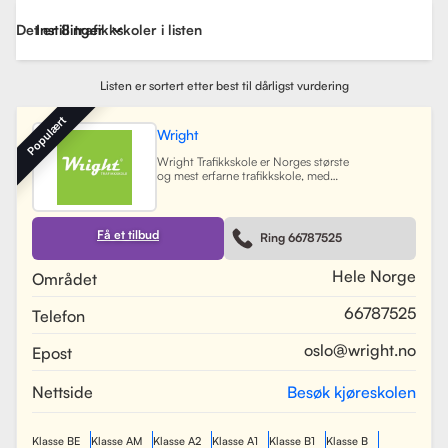
Det er 8 trafikkskoler i listen
Instillinger
Listen er sortert etter best til dårligst vurdering
Populært
Wright
Wright Trafikkskole er Norges største
og mest erfarne trafikkskole, med
nesten 40 avdelinger spredt over
Østlandet, Sørlandet, Vestlandet og
Trøndelag. Siden oppstarten har
skolen hatt som mål å tilby
Få et tilbud
Ring 66787525
profesjonell og engasjert
trafikopplæring for både
nybegynnere og erfarne sjåfører.
Hele Norge
Området
Skolen tilbyr et bredt spekter av
tjenester, inkludert obligatorisk
66787525
Telefon
opplæring, kjøretimer og
spesialiserte pakkeløsninger som
Superpakken, som kombinerer
oslo@wright.no
Epost
kjøretimer med all nødvendig
opplæring. Wright benytter
moderne digitale systemer for å
Nettside
Besøk kjøreskolen
gjøre det enkelt for elever å booke
timer, betale og kommunisere med
sine trafikklærere.
Les mer
Klasse BE
Klasse AM
Klasse A2
Klasse A1
Klasse B1
Klasse B