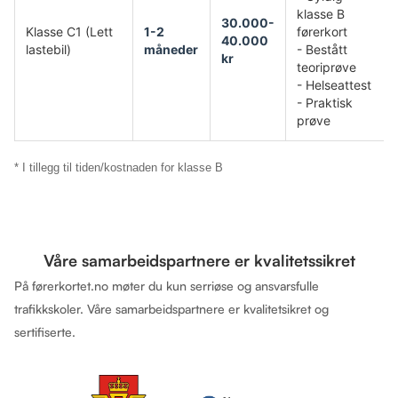
klasse B
30.000-
Klasse C1 (Lett
1-2
førerkort
40.000
lastebil)
måneder
- Bestått
kr
teoriprøve
- Helseattest
- Praktisk
prøve
* I tillegg til tiden/kostnaden for klasse B
Våre samarbeidspartnere er kvalitetssikret
På førerkortet.no møter du kun serriøse og ansvarsfulle
trafikkskoler. Våre samarbeidspartnere er kvalitetsikret og
sertifiserte.