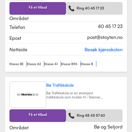
kurs som trafikalt grunnkurs og
mørkekjøring. Skolen er kjent for sin
Få et tilbud
Ring 40 45 17 23
fleksibilitet og tilpasning til elevenes
behov, noe som gjør
Området
læringsprosessen både effektiv og
hyggelig.
Les mer
40 45 17 23
Telefon
post@stoyten.no
Epost
Nettside
Besøk kjøreskolen
Klasse BE
Klasse A2
Klasse A1
Klasse B96
Klasse B
Bø Trafikkskole
Bø Trafikkskole er en anerkjent
trafikkskole som holder til i Telemark,
og den har et sterkt fokus på å gi
grundig og trygg opplæring til sine
elever. Skolen tilbyr opplæring for
førerkort i klasse B, B96 og BE, samt
Få et tilbud
Ring 48 45 57 60
en rekke kurs som trafikalt
grunnkurs, mørkekjøring, førstehjelp
og lastsikring.
Les mer
Bø og Seljord
Området