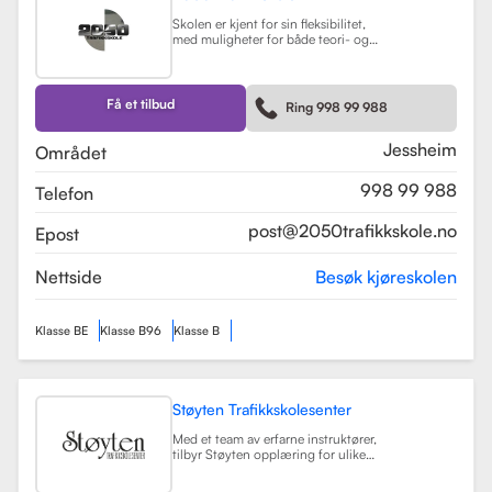
Skolen er kjent for sin fleksibilitet,
med muligheter for både teori- og
kjøretimer tilpasset elevenes
timeplaner. Med moderne
undervisningsmetoder og et
engasjert team, har 2050
Få et tilbud
Ring 998 99 988
Trafikkskole som mål å hjelpe elever
med å bli trygge og kompetente
sjåfører.
Les mer
Jessheim
Området
998 99 988
Telefon
post@2050trafikkskole.no
Epost
Nettside
Besøk kjøreskolen
Klasse BE
Klasse B96
Klasse B
Støyten Trafikkskolesenter
Med et team av erfarne instruktører,
tilbyr Støyten opplæring for ulike
førerkortklasser, inkludert klasse B
for personbiler, samt spesialiserte