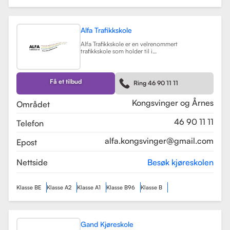
Alfa Trafikkskole
Alfa Trafikkskole er en velrenommert
trafikkskole som holder til i
Kongsvinger, kjent for sin fokus på
kvalitet og trygghet i
kjøreopplæringen. Skolen tilbyr et
bredt spekter av tjenester, inkludert
Få et tilbud
Ring 46 90 11 11
opplæring for førerkort klasse B,
både med manuelt og automatgir.
Les mer
Kongsvinger og Årnes
Området
46 90 11 11
Telefon
alfa.kongsvinger@gmail.com
Epost
Nettside
Besøk kjøreskolen
Klasse BE
Klasse A2
Klasse A1
Klasse B96
Klasse B
Gand Kjøreskole