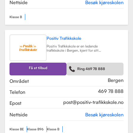
teorikurs og spesialiserte moduler
Nettside
Besøk kjøreskolen
for yrkessjåfører (YSK).
Les mer
Klasse B
Positiv Trafikkskole
Positiv Trafikkskole er en ledende
trafikkskole i Bergen, kjent for sitt
omfattende opplæringstilbud og
fokus på kvalitet. Skolen tilbyr
føreropplæring for både bil,
tilhenger og moped, og har
Få et tilbud
Ring 469 78 888
spesialiserte kurs som trafikalt
grunnkurs og mørkekjøring.
Les mer
Bergen
Området
469 78 888
Telefon
post@positiv-trafikkskole.no
Epost
Nettside
Besøk kjøreskolen
Klasse BE
Klasse B96
Klasse B