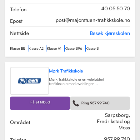
som sikrer en profesjonell og trygg
læringsopplevelse.
Les mer
40 05 50 70
Telefon
post@majorstuen-trafikkskole.no
Epost
Nettside
Besøk kjøreskolen
Klasse BE
Klasse A2
Klasse A1
Klasse B96
Klasse B
Mørk Trafikkskole
Mørk Trafikkskole er en veletablert
trafikkskole med avdelinger i
Sarpsborg, Fredrikstad og Moss.
Skolen er kjent for sin høye kvalitet
på undervisningen, og har fått
positive tilbakemeldinger fra elever,
Få et tilbud
Ring 957 99 740
med vurderinger som 5.0 i
Sarpsborg og 4.4 i Fredrikstad.
Les mer
Sarpsborg,
Fredrikstad og
Området
Moss
957 99 740