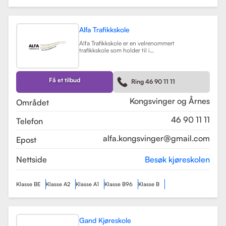
Alfa Trafikkskole
Alfa Trafikkskole er en velrenommert
trafikkskole som holder til i
Kongsvinger, kjent for sin fokus på
kvalitet og trygghet i
kjøreopplæringen. Skolen tilbyr et
bredt spekter av tjenester, inkludert
Få et tilbud
Ring 46 90 11 11
opplæring for førerkort klasse B,
både med manuelt og automatgir.
Les mer
Kongsvinger og Årnes
Området
46 90 11 11
Telefon
alfa.kongsvinger@gmail.com
Epost
Nettside
Besøk kjøreskolen
Klasse BE
Klasse A2
Klasse A1
Klasse B96
Klasse B
Gand Kjøreskole