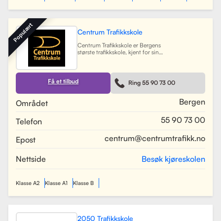
Populært
Centrum Trafikkskole
Centrum Trafikkskole er Bergens
største trafikkskole, kjent for sin
lange erfaring og fokus på personlig
oppfølging. Skolen tilbyr opplæring
for førerkort i alle klasser, og har et
team av 30 dyktige kjørelærere som
Få et tilbud
Ring 55 90 73 00
gir undervisning i et trygt og vennlig
miljø. Med lokaler i Bergen sentrum,
Lagunen og Åsane, dekker Centrum
Bergen
Området
hele Bergensområdet og tilbyr også
kurs på skoler rundt om i byen.
55 90 73 00
Telefon
Skolen har utviklet spesifikke
oppkjøringsruter for å forberede
elevene best mulig til oppkjøring.
centrum@centrumtrafikk.no
Epost
Gjennom en kombinasjon av teori
og praksis, har skolen som mål å
gjøre prosessen med å ta førerkort
Nettside
Besøk kjøreskolen
både enkel og trygg for alle elever.
Les mer
Klasse A2
Klasse A1
Klasse B
2050 Trafikkskole