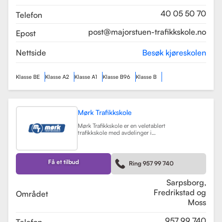
som sikrer en profesjonell og trygg
læringsopplevelse.
Les mer
40 05 50 70
Telefon
post@majorstuen-trafikkskole.no
Epost
Nettside
Besøk kjøreskolen
Klasse BE
Klasse A2
Klasse A1
Klasse B96
Klasse B
Mørk Trafikkskole
Mørk Trafikkskole er en veletablert
trafikkskole med avdelinger i
Sarpsborg, Fredrikstad og Moss.
Skolen er kjent for sin høye kvalitet
på undervisningen, og har fått
positive tilbakemeldinger fra elever,
Få et tilbud
Ring 957 99 740
med vurderinger som 5.0 i
Sarpsborg og 4.4 i Fredrikstad.
Les mer
Sarpsborg,
Fredrikstad og
Området
Moss
957 99 740