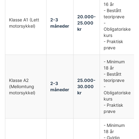
16 år
- Bestått
20.000-
teoriprøve
Klasse A1 (Lett
2-3
25.000
-
motorsykkel)
måneder
kr
Obligatoriske
kurs
- Praktisk
prøve
- Minimum
18 år
- Bestått
Klasse A2
25.000-
teoriprøve
2-3
(Mellomtung
30.000
-
måneder
motorsykkel)
kr
Obligatoriske
kurs
- Praktisk
prøve
- Minimum
18 år
- Gyldig