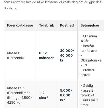
som illustrerer hva de ulike klassene vil koste deg om du gjør det i
Solsletta.
Førerkortklasse
Tidsbruk
Kostnad
Betingelser
- Minimum
18 år
- Bestått
30.000-
teoriprøve
Klasse B
6-12
40.000
-
(Personbil)
måneder
kr
Obligatoriske
kurs
- Praktisk
prøve
- Gyldig
Klasse B96
5.000-
klasse B
(Personbil med
1-2
8.000
førerkort
tilhenger 3500-
uker*
kr*
- Kurs på 7
4250 kg)
timer