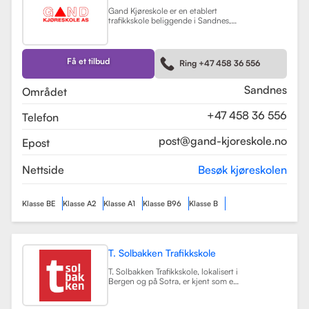
Gand Kjøreskole er en etablert
trafikkskole beliggende i Sandnes,
som tilbyr omfattende
føreropplæring for en rekke
kjøretøyklasser. Skolen har
spesialisert seg på opplæring for
Få et tilbud
Ring +47 458 36 556
personbiler, både med manuell og
automatgir, samt motorsykler (klasse
A, A1) og tilhengere (BE).
Les mer
Sandnes
Området
+47 458 36 556
Telefon
post@gand-kjoreskole.no
Epost
Nettside
Besøk kjøreskolen
Klasse BE
Klasse A2
Klasse A1
Klasse B96
Klasse B
T. Solbakken Trafikkskole
T. Solbakken Trafikkskole, lokalisert i
Bergen og på Sotra, er kjent som en
av de største trafikkskolene for
motorsykkelopplæring i området.