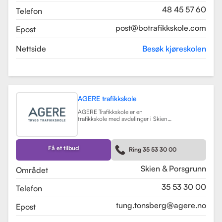
48 45 57 60
Telefon
post@botrafikkskole.com
Epost
Nettside
Besøk kjøreskolen
AGERE trafikkskole
AGERE Trafikkskole er en
trafikkskole med avdelinger i Skien
og Porsgrunn, som tilbyr
omfattende kjøreopplæring for alle
førerkortklasser, fra moped til buss
og lastebil. Skolen har som mål å gi
Få et tilbud
Ring 35 53 30 00
elevene de nødvendige ferdighetene
og holdningene for å bli trygge og
kompetente sjåfører, med et fokus
Skien & Porsgrunn
Området
på nullvisjonen om ingen drepte
eller hardt skadde i trafikken. Skolen
35 53 30 00
Telefon
har fått en vurdering på 3.9 fra
tidligere elever, noe som indikerer en
god kvalitet på opplæringen.
tung.tonsberg@agere.no
Epost
AGERE Trafikkskole tilbyr også ulike
kurs som trafikalt grunnkurs,