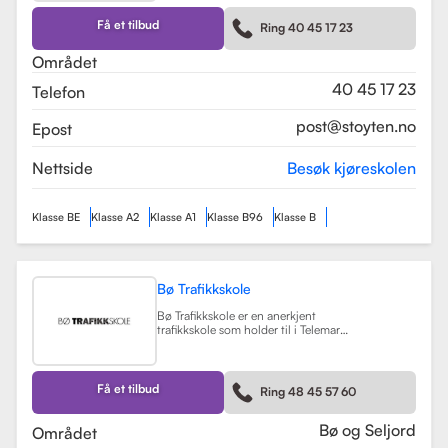
kurs som trafikalt grunnkurs og
mørkekjøring. Skolen er kjent for sin
Få et tilbud
Ring 40 45 17 23
fleksibilitet og tilpasning til elevenes
behov, noe som gjør
Området
læringsprosessen både effektiv og
hyggelig.
Les mer
40 45 17 23
Telefon
post@stoyten.no
Epost
Nettside
Besøk kjøreskolen
Klasse BE
Klasse A2
Klasse A1
Klasse B96
Klasse B
Bø Trafikkskole
Bø Trafikkskole er en anerkjent
trafikkskole som holder til i Telemark,
og den har et sterkt fokus på å gi
grundig og trygg opplæring til sine
elever. Skolen tilbyr opplæring for
førerkort i klasse B, B96 og BE, samt
Få et tilbud
Ring 48 45 57 60
en rekke kurs som trafikalt
grunnkurs, mørkekjøring, førstehjelp
og lastsikring.
Les mer
Bø og Seljord
Området