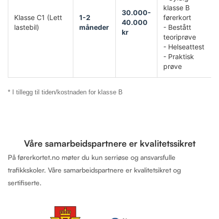
klasse B
30.000-
Klasse C1 (Lett
1-2
førerkort
40.000
lastebil)
måneder
- Bestått
kr
teoriprøve
- Helseattest
- Praktisk
prøve
* I tillegg til tiden/kostnaden for klasse B
Våre samarbeidspartnere er kvalitetssikret
På førerkortet.no møter du kun serriøse og ansvarsfulle
trafikkskoler. Våre samarbeidspartnere er kvalitetsikret og
sertifiserte.