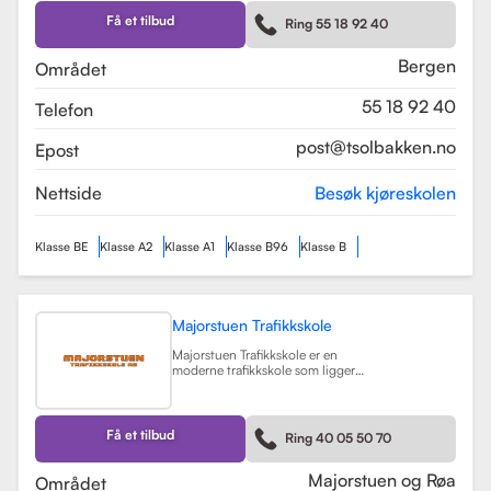
Skolen tilbyr et bredt spekter av
førerkortklasser, inkludert klasse B
Få et tilbud
Ring 55 18 92 40
for personbil, klasse A, A1, og A2 for
motorsykler, samt klasse BE og B96
for personbiler med tilhenger.
Bergen
Området
Les mer
55 18 92 40
Telefon
post@tsolbakken.no
Epost
Nettside
Besøk kjøreskolen
Klasse BE
Klasse A2
Klasse A1
Klasse B96
Klasse B
Majorstuen Trafikkskole
Majorstuen Trafikkskole er en
moderne trafikkskole som ligger
sentralt i Oslo, med avdelinger både
på Majorstuen og Røa. Skolen ble
etablert i 2015 og har raskt blitt
kjent for sin høye kvalitet på
Få et tilbud
Ring 40 05 50 70
opplæring. Alle instruktørene er
pedagogisk utdannet fra Nord
Universitet og Met Universitet, noe
Majorstuen og Røa
Området