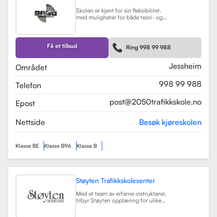
Skolen er kjent for sin fleksibilitet,
med muligheter for både teori- og
kjøretimer tilpasset elevenes
timeplaner. Med moderne
undervisningsmetoder og et
engasjert team, har 2050
Få et tilbud
Ring 998 99 988
Trafikkskole som mål å hjelpe elever
med å bli trygge og kompetente
sjåfører.
Les mer
Jessheim
Området
998 99 988
Telefon
post@2050trafikkskole.no
Epost
Nettside
Besøk kjøreskolen
Klasse BE
Klasse B96
Klasse B
Støyten Trafikkskolesenter
Med et team av erfarne instruktører,
tilbyr Støyten opplæring for ulike
førerkortklasser, inkludert klasse B
for personbiler, samt spesialiserte