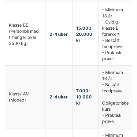
- Minimum
18 år
- Gyldig
Klasse BE
15.000-
klasse B
(Personbil med
2-4 uker
20.000
førerkort
tilhenger over
kr
- Bestått
3500 kg)
teoriprøve
- Praktisk
prøve
- Minimum
16 år
- Bestått
7.000-
teoriprøve
Klasse AM
2-4 uker
10.000
-
(Moped)
kr
Obligatoriske
kurs
- Praktisk
prøve
- Minimum