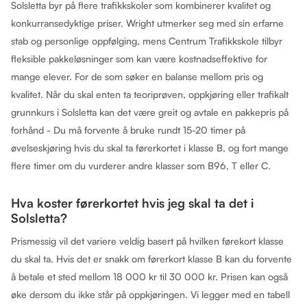
Solsletta byr på flere trafikkskoler som kombinerer kvalitet og
konkurransedyktige priser. Wright utmerker seg med sin erfarne
stab og personlige oppfølging, mens Centrum Trafikkskole tilbyr
fleksible pakkeløsninger som kan være kostnadseffektive for
mange elever. For de som søker en balanse mellom pris og
kvalitet. Når du skal enten ta teoriprøven, oppkjøring eller trafikalt
grunnkurs i Solsletta kan det være greit og avtale en pakkepris på
forhånd - Du må forvente å bruke rundt 15-20 timer på
øvelseskjøring hvis du skal ta førerkortet i klasse B, og fort mange
flere timer om du vurderer andre klasser som B96, T eller C.
Hva koster førerkortet hvis jeg skal ta det i
Solsletta?
Prismessig vil det variere veldig basert på hvilken førekort klasse
du skal ta. Hvis det er snakk om førerkort klasse B kan du forvente
å betale et sted mellom 18 000 kr til 30 000 kr. Prisen kan også
øke dersom du ikke står på oppkjøringen. Vi legger med en tabell