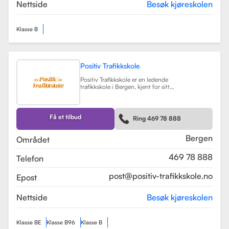
teorikurs og spesialiserte moduler
Nettside
Besøk kjøreskolen
for yrkessjåfører (YSK).
Les mer
Klasse B
Positiv Trafikkskole
Positiv Trafikkskole er en ledende
trafikkskole i Bergen, kjent for sitt
omfattende opplæringstilbud og
fokus på kvalitet. Skolen tilbyr
føreropplæring for både bil,
tilhenger og moped, og har
Få et tilbud
Ring 469 78 888
spesialiserte kurs som trafikalt
grunnkurs og mørkekjøring.
Les mer
Bergen
Området
469 78 888
Telefon
post@positiv-trafikkskole.no
Epost
Nettside
Besøk kjøreskolen
Klasse BE
Klasse B96
Klasse B