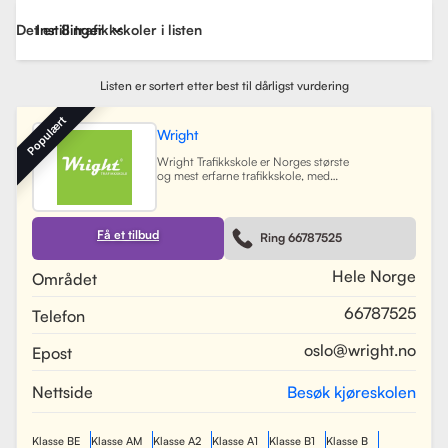
Det er 8 trafikkskoler i listen
Instillinger
Listen er sortert etter best til dårligst vurdering
Populært
Wright
Wright Trafikkskole er Norges største
og mest erfarne trafikkskole, med
nesten 40 avdelinger spredt over
Østlandet, Sørlandet, Vestlandet og
Trøndelag. Siden oppstarten har
skolen hatt som mål å tilby
Få et tilbud
Ring 66787525
profesjonell og engasjert
trafikopplæring for både
nybegynnere og erfarne sjåfører.
Hele Norge
Området
Skolen tilbyr et bredt spekter av
tjenester, inkludert obligatorisk
66787525
Telefon
opplæring, kjøretimer og
spesialiserte pakkeløsninger som
Superpakken, som kombinerer
oslo@wright.no
Epost
kjøretimer med all nødvendig
opplæring. Wright benytter
moderne digitale systemer for å
Nettside
Besøk kjøreskolen
gjøre det enkelt for elever å booke
timer, betale og kommunisere med
sine trafikklærere.
Les mer
Klasse BE
Klasse AM
Klasse A2
Klasse A1
Klasse B1
Klasse B