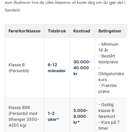
som illustrerer hva de ulike klassene vil koste deg om du gjør det i
Sandeid.
Førerkortklasse
Tidsbruk
Kostnad
Betingelser
- Minimum
18 år
- Bestått
30.000-
teoriprøve
Klasse B
6-12
40.000
-
(Personbil)
måneder
kr
Obligatoriske
kurs
- Praktisk
prøve
- Gyldig
Klasse B96
5.000-
klasse B
(Personbil med
1-2
8.000
førerkort
tilhenger 3500-
uker*
kr*
- Kurs på 7
4250 kg)
timer