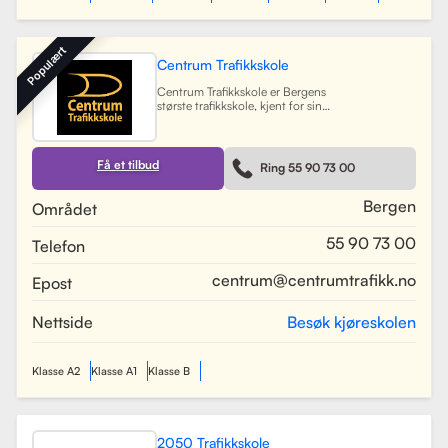
Populært
Centrum Trafikkskole
Centrum Trafikkskole er Bergens
største trafikkskole, kjent for sin
lange erfaring og fokus på personlig
oppfølging. Skolen tilbyr opplæring
for førerkort i alle klasser, og har et
team av 30 dyktige kjørelærere som
Få et tilbud
Ring 55 90 73 00
gir undervisning i et trygt og vennlig
miljø. Med lokaler i Bergen sentrum,
Lagunen og Åsane, dekker Centrum
Bergen
Området
hele Bergensområdet og tilbyr også
kurs på skoler rundt om i byen.
55 90 73 00
Telefon
Skolen har utviklet spesifikke
oppkjøringsruter for å forberede
elevene best mulig til oppkjøring.
centrum@centrumtrafikk.no
Epost
Gjennom en kombinasjon av teori
og praksis, har skolen som mål å
gjøre prosessen med å ta førerkort
Nettside
Besøk kjøreskolen
både enkel og trygg for alle elever.
Les mer
Klasse A2
Klasse A1
Klasse B
2050 Trafikkskole