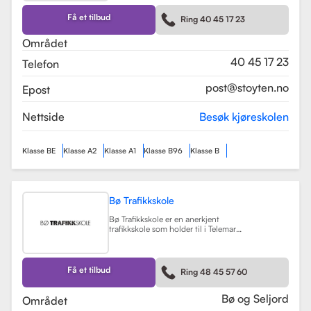
kurs som trafikalt grunnkurs og
mørkekjøring. Skolen er kjent for sin
Få et tilbud
Ring 40 45 17 23
fleksibilitet og tilpasning til elevenes
behov, noe som gjør
Området
læringsprosessen både effektiv og
hyggelig.
Les mer
40 45 17 23
Telefon
post@stoyten.no
Epost
Nettside
Besøk kjøreskolen
Klasse BE
Klasse A2
Klasse A1
Klasse B96
Klasse B
Bø Trafikkskole
Bø Trafikkskole er en anerkjent
trafikkskole som holder til i Telemark,
og den har et sterkt fokus på å gi
grundig og trygg opplæring til sine
elever. Skolen tilbyr opplæring for
førerkort i klasse B, B96 og BE, samt
Få et tilbud
Ring 48 45 57 60
en rekke kurs som trafikalt
grunnkurs, mørkekjøring, førstehjelp
og lastsikring.
Les mer
Bø og Seljord
Området