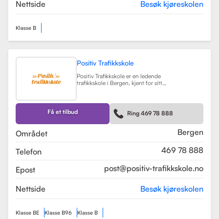
teorikurs og spesialiserte moduler
Nettside
Besøk kjøreskolen
for yrkessjåfører (YSK).
Les mer
Klasse B
Positiv Trafikkskole
Positiv Trafikkskole er en ledende
trafikkskole i Bergen, kjent for sitt
omfattende opplæringstilbud og
fokus på kvalitet. Skolen tilbyr
føreropplæring for både bil,
tilhenger og moped, og har
Få et tilbud
Ring 469 78 888
spesialiserte kurs som trafikalt
grunnkurs og mørkekjøring.
Les mer
Bergen
Området
469 78 888
Telefon
post@positiv-trafikkskole.no
Epost
Nettside
Besøk kjøreskolen
Klasse BE
Klasse B96
Klasse B