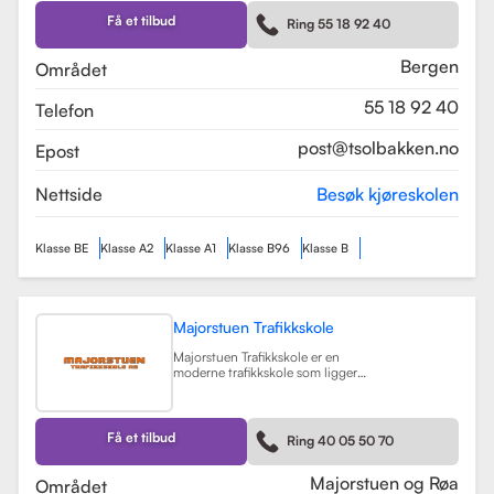
Skolen tilbyr et bredt spekter av
førerkortklasser, inkludert klasse B
Få et tilbud
Ring 55 18 92 40
for personbil, klasse A, A1, og A2 for
motorsykler, samt klasse BE og B96
for personbiler med tilhenger.
Bergen
Området
Les mer
55 18 92 40
Telefon
post@tsolbakken.no
Epost
Nettside
Besøk kjøreskolen
Klasse BE
Klasse A2
Klasse A1
Klasse B96
Klasse B
Majorstuen Trafikkskole
Majorstuen Trafikkskole er en
moderne trafikkskole som ligger
sentralt i Oslo, med avdelinger både
på Majorstuen og Røa. Skolen ble
etablert i 2015 og har raskt blitt
kjent for sin høye kvalitet på
Få et tilbud
Ring 40 05 50 70
opplæring. Alle instruktørene er
pedagogisk utdannet fra Nord
Universitet og Met Universitet, noe
Majorstuen og Røa
Området