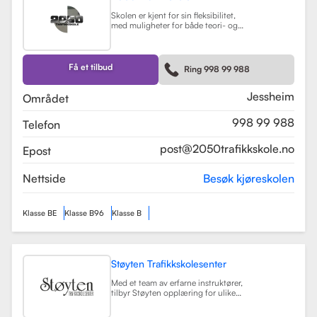
Skolen er kjent for sin fleksibilitet,
med muligheter for både teori- og
kjøretimer tilpasset elevenes
timeplaner. Med moderne
undervisningsmetoder og et
engasjert team, har 2050
Få et tilbud
Ring 998 99 988
Trafikkskole som mål å hjelpe elever
med å bli trygge og kompetente
sjåfører.
Les mer
Jessheim
Området
998 99 988
Telefon
post@2050trafikkskole.no
Epost
Nettside
Besøk kjøreskolen
Klasse BE
Klasse B96
Klasse B
Støyten Trafikkskolesenter
Med et team av erfarne instruktører,
tilbyr Støyten opplæring for ulike
førerkortklasser, inkludert klasse B
for personbiler, samt spesialiserte