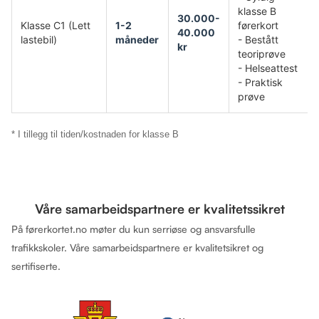
klasse B
30.000-
Klasse C1 (Lett
1-2
førerkort
40.000
lastebil)
måneder
- Bestått
kr
teoriprøve
- Helseattest
- Praktisk
prøve
* I tillegg til tiden/kostnaden for klasse B
Våre samarbeidspartnere er kvalitetssikret
På førerkortet.no møter du kun serriøse og ansvarsfulle
trafikkskoler. Våre samarbeidspartnere er kvalitetsikret og
sertifiserte.