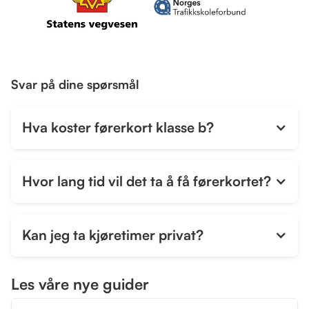
Svar på dine spørsmål
Hva koster førerkort klasse b?
Hvor lang tid vil det ta å få førerkortet?
Kan jeg ta kjøretimer privat?
Ja, du kan ta kjøretimer privat, men det er noen
Les våre nye guider
regler som må følges. Først må du ha gjennomført
trafikalt grunnkurs, som kan tas fra du er 15 år, og du