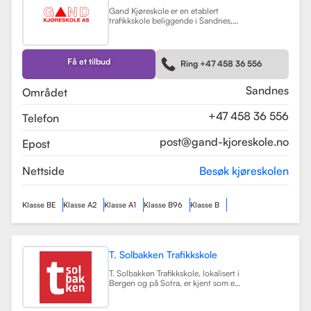
Gand Kjøreskole er en etablert
trafikkskole beliggende i Sandnes,
som tilbyr omfattende
føreropplæring for en rekke
kjøretøyklasser. Skolen har
spesialisert seg på opplæring for
Få et tilbud
Ring +47 458 36 556
personbiler, både med manuell og
automatgir, samt motorsykler (klasse
A, A1) og tilhengere (BE).
Les mer
Sandnes
Området
+47 458 36 556
Telefon
post@gand-kjoreskole.no
Epost
Nettside
Besøk kjøreskolen
Klasse BE
Klasse A2
Klasse A1
Klasse B96
Klasse B
T. Solbakken Trafikkskole
T. Solbakken Trafikkskole, lokalisert i
Bergen og på Sotra, er kjent som en
av de største trafikkskolene for
motorsykkelopplæring i området.