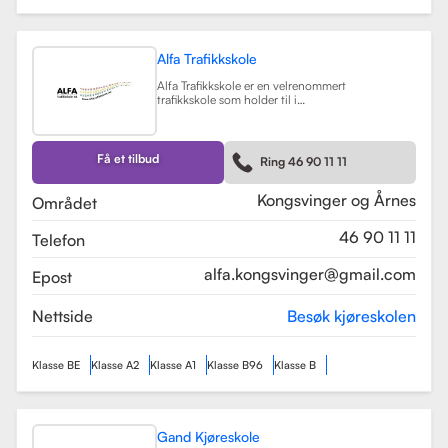
Alfa Trafikkskole
Alfa Trafikkskole er en velrenommert
trafikkskole som holder til i
Kongsvinger, kjent for sin fokus på
kvalitet og trygghet i
kjøreopplæringen. Skolen tilbyr et
bredt spekter av tjenester, inkludert
Få et tilbud
Ring 46 90 11 11
opplæring for førerkort klasse B,
både med manuelt og automatgir.
Les mer
Kongsvinger og Årnes
Området
46 90 11 11
Telefon
alfa.kongsvinger@gmail.com
Epost
Nettside
Besøk kjøreskolen
Klasse BE
Klasse A2
Klasse A1
Klasse B96
Klasse B
Gand Kjøreskole