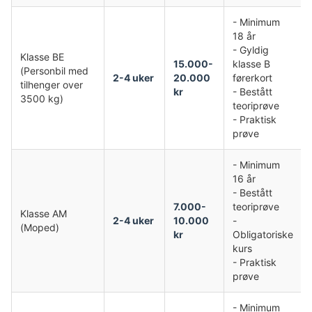
- Minimum
18 år
- Gyldig
Klasse BE
15.000-
klasse B
(Personbil med
2-4 uker
20.000
førerkort
tilhenger over
kr
- Bestått
3500 kg)
teoriprøve
- Praktisk
prøve
- Minimum
16 år
- Bestått
7.000-
teoriprøve
Klasse AM
2-4 uker
10.000
-
(Moped)
kr
Obligatoriske
kurs
- Praktisk
prøve
- Minimum