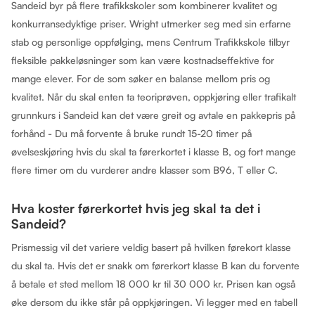
Sandeid byr på flere trafikkskoler som kombinerer kvalitet og
konkurransedyktige priser. Wright utmerker seg med sin erfarne
stab og personlige oppfølging, mens Centrum Trafikkskole tilbyr
fleksible pakkeløsninger som kan være kostnadseffektive for
mange elever. For de som søker en balanse mellom pris og
kvalitet. Når du skal enten ta teoriprøven, oppkjøring eller trafikalt
grunnkurs i Sandeid kan det være greit og avtale en pakkepris på
forhånd - Du må forvente å bruke rundt 15-20 timer på
øvelseskjøring hvis du skal ta førerkortet i klasse B, og fort mange
flere timer om du vurderer andre klasser som B96, T eller C.
Hva koster førerkortet hvis jeg skal ta det i
Sandeid?
Prismessig vil det variere veldig basert på hvilken førekort klasse
du skal ta. Hvis det er snakk om førerkort klasse B kan du forvente
å betale et sted mellom 18 000 kr til 30 000 kr. Prisen kan også
øke dersom du ikke står på oppkjøringen. Vi legger med en tabell