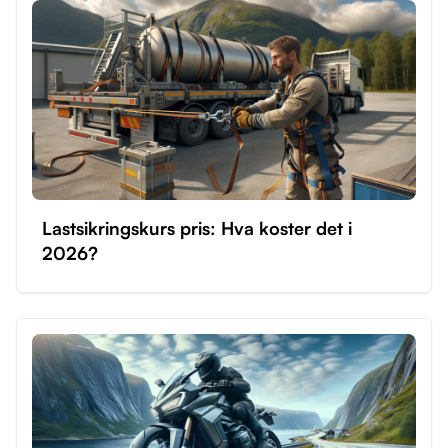
kan begynne øvelseskjøring når du er 16.
Ledsageren som veileder deg, må være over 25 år
og ha hatt førerkort for klasse B i minst fem år.
Øvelseskjøring privat kan være kostnadseffektivt og
gir fleksibilitet, men det er viktig at både du og den
ansvarlige er i stand til å kjøre trygt. Det anbefales å
starte opplæringen hos en trafikkskole for å få en
solid grunnopplæring før du begynner privat kjøring.
Lastsikringskurs pris: Hva koster det i
2026?