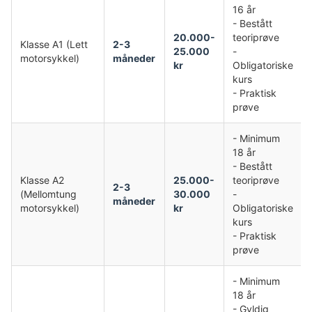
16 år
- Bestått
20.000-
teoriprøve
Klasse A1 (Lett
2-3
25.000
-
motorsykkel)
måneder
kr
Obligatoriske
kurs
- Praktisk
prøve
- Minimum
18 år
- Bestått
Klasse A2
25.000-
teoriprøve
2-3
(Mellomtung
30.000
-
måneder
motorsykkel)
kr
Obligatoriske
kurs
- Praktisk
prøve
- Minimum
18 år
- Gyldig