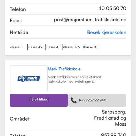
som sikrer en profesjonell og trygg
læringsopplevelse.
Les mer
40 05 50 70
Telefon
post@majorstuen-trafikkskole.no
Epost
Nettside
Besøk kjøreskolen
Klasse BE
Klasse A2
Klasse A1
Klasse B96
Klasse B
Mørk Trafikkskole
Mørk Trafikkskole er en veletablert
trafikkskole med avdelinger i
Sarpsborg, Fredrikstad og Moss.
Skolen er kjent for sin høye kvalitet
på undervisningen, og har fått
positive tilbakemeldinger fra elever,
Få et tilbud
Ring 957 99 740
med vurderinger som 5.0 i
Sarpsborg og 4.4 i Fredrikstad.
Les mer
Sarpsborg,
Fredrikstad og
Området
Moss
957 99 740