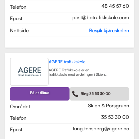
48 45 57 60
Telefon
post@botrafikkskole.com
Epost
Nettside
Besøk kjøreskolen
AGERE trafikkskole
AGERE Trafikkskole er en
trafikkskole med avdelinger i Skien
og Porsgrunn, som tilbyr
omfattende kjøreopplæring for alle
førerkortklasser, fra moped til buss
og lastebil. Skolen har som mål å gi
Få et tilbud
Ring 35 53 30 00
elevene de nødvendige ferdighetene
og holdningene for å bli trygge og
kompetente sjåfører, med et fokus
Skien & Porsgrunn
Området
på nullvisjonen om ingen drepte
eller hardt skadde i trafikken. Skolen
35 53 30 00
Telefon
har fått en vurdering på 3.9 fra
tidligere elever, noe som indikerer en
god kvalitet på opplæringen.
tung.tonsberg@agere.no
Epost
AGERE Trafikkskole tilbyr også ulike
kurs som trafikalt grunnkurs,