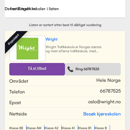
Det er 8 trafikkskoler i listen
Instillinger
Listen er sortert etter best til dårligst vurdering
Populært
Wright
Wright Trafikkskole er Norges største
og mest erfarne trafikkskole, med
nesten 40 avdelinger spredt over
Østlandet, Sørlandet, Vestlandet og
Trøndelag. Siden oppstarten har
skolen hatt som mål å tilby
Få et tilbud
Ring 66787525
profesjonell og engasjert
trafikopplæring for både
nybegynnere og erfarne sjåfører.
Hele Norge
Området
Skolen tilbyr et bredt spekter av
tjenester, inkludert obligatorisk
66787525
Telefon
opplæring, kjøretimer og
spesialiserte pakkeløsninger som
Superpakken, som kombinerer
oslo@wright.no
Epost
kjøretimer med all nødvendig
opplæring. Wright benytter
moderne digitale systemer for å
Nettside
Besøk kjøreskolen
gjøre det enkelt for elever å booke
timer, betale og kommunisere med
sine trafikklærere.
Les mer
Klasse BE
Klasse AM
Klasse A2
Klasse A1
Klasse B1
Klasse B