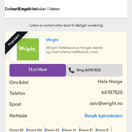
Det er 8 trafikkskoler i listen
Instillinger
Listen er sortert etter best til dårligst vurdering
Populært
Wright
Wright Trafikkskole er Norges største
og mest erfarne trafikkskole, med
nesten 40 avdelinger spredt over
Østlandet, Sørlandet, Vestlandet og
Trøndelag. Siden oppstarten har
skolen hatt som mål å tilby
Få et tilbud
Ring 66787525
profesjonell og engasjert
trafikopplæring for både
nybegynnere og erfarne sjåfører.
Hele Norge
Området
Skolen tilbyr et bredt spekter av
tjenester, inkludert obligatorisk
66787525
Telefon
opplæring, kjøretimer og
spesialiserte pakkeløsninger som
Superpakken, som kombinerer
oslo@wright.no
Epost
kjøretimer med all nødvendig
opplæring. Wright benytter
moderne digitale systemer for å
Nettside
Besøk kjøreskolen
gjøre det enkelt for elever å booke
timer, betale og kommunisere med
sine trafikklærere.
Les mer
Klasse BE
Klasse AM
Klasse A2
Klasse A1
Klasse B1
Klasse B