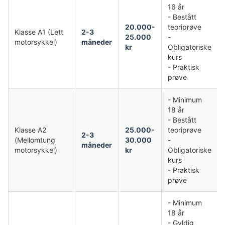
16 år
- Bestått
20.000-
teoriprøve
Klasse A1 (Lett
2-3
25.000
-
motorsykkel)
måneder
kr
Obligatoriske
kurs
- Praktisk
prøve
- Minimum
18 år
- Bestått
Klasse A2
25.000-
teoriprøve
2-3
(Mellomtung
30.000
-
måneder
motorsykkel)
kr
Obligatoriske
kurs
- Praktisk
prøve
- Minimum
18 år
- Gyldig