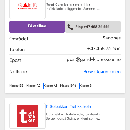
Gand Kjøreskole er en etablert
trafikkskole beliggende i Sandnes,
som tilbyr omfattende
føreropplæring for en rekke
kjøretøyklasser. Skolen har
spesialisert seg på opplæring for
Få et tilbud
Ring +47 458 36 556
personbiler, både med manuell og
automatgir, samt motorsykler (klasse
A, A1) og tilhengere (BE).
Les mer
Sandnes
Området
+47 458 36 556
Telefon
post@gand-kjoreskole.no
Epost
Nettside
Besøk kjøreskolen
Klasse BE
Klasse A2
Klasse A1
Klasse B96
Klasse B
T. Solbakken Trafikkskole
T. Solbakken Trafikkskole, lokalisert i
Bergen og på Sotra, er kjent som en
av de største trafikkskolene for
motorsykkelopplæring i området.