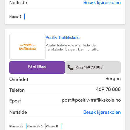
teorikurs og spesialiserte moduler
Nettside
Besøk kjøreskolen
for yrkessjåfører (YSK).
Les mer
Klasse B
Positiv Trafikkskole
Positiv Trafikkskole er en ledende
trafikkskole i Bergen, kjent for sitt
omfattende opplæringstilbud og
fokus på kvalitet. Skolen tilbyr
føreropplæring for både bil,
tilhenger og moped, og har
Få et tilbud
Ring 469 78 888
spesialiserte kurs som trafikalt
grunnkurs og mørkekjøring.
Les mer
Bergen
Området
469 78 888
Telefon
post@positiv-trafikkskole.no
Epost
Nettside
Besøk kjøreskolen
Klasse BE
Klasse B96
Klasse B