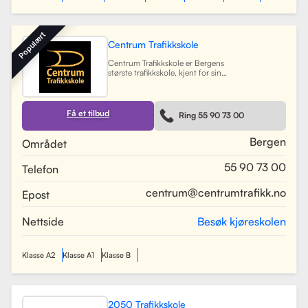
Populært
Centrum Trafikkskole
Centrum Trafikkskole er Bergens
største trafikkskole, kjent for sin
lange erfaring og fokus på personlig
oppfølging. Skolen tilbyr opplæring
for førerkort i alle klasser, og har et
team av 30 dyktige kjørelærere som
Få et tilbud
Ring 55 90 73 00
gir undervisning i et trygt og vennlig
miljø. Med lokaler i Bergen sentrum,
Lagunen og Åsane, dekker Centrum
Bergen
Området
hele Bergensområdet og tilbyr også
kurs på skoler rundt om i byen.
55 90 73 00
Telefon
Skolen har utviklet spesifikke
oppkjøringsruter for å forberede
elevene best mulig til oppkjøring.
centrum@centrumtrafikk.no
Epost
Gjennom en kombinasjon av teori
og praksis, har skolen som mål å
gjøre prosessen med å ta førerkort
Nettside
Besøk kjøreskolen
både enkel og trygg for alle elever.
Les mer
Klasse A2
Klasse A1
Klasse B
2050 Trafikkskole