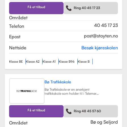
kurs som trafikalt grunnkurs og
mørkekjøring. Skolen er kjent for sin
Få et tilbud
Ring 40 45 17 23
fleksibilitet og tilpasning til elevenes
behov, noe som gjør
Området
læringsprosessen både effektiv og
hyggelig.
Les mer
40 45 17 23
Telefon
post@stoyten.no
Epost
Nettside
Besøk kjøreskolen
Klasse BE
Klasse A2
Klasse A1
Klasse B96
Klasse B
Bø Trafikkskole
Bø Trafikkskole er en anerkjent
trafikkskole som holder til i Telemark,
og den har et sterkt fokus på å gi
grundig og trygg opplæring til sine
elever. Skolen tilbyr opplæring for
førerkort i klasse B, B96 og BE, samt
Få et tilbud
Ring 48 45 57 60
en rekke kurs som trafikalt
grunnkurs, mørkekjøring, førstehjelp
og lastsikring.
Les mer
Bø og Seljord
Området