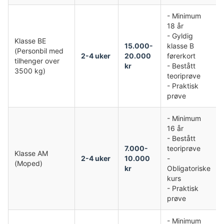
- Minimum
18 år
- Gyldig
Klasse BE
15.000-
klasse B
(Personbil med
2-4 uker
20.000
førerkort
tilhenger over
kr
- Bestått
3500 kg)
teoriprøve
- Praktisk
prøve
- Minimum
16 år
- Bestått
7.000-
teoriprøve
Klasse AM
2-4 uker
10.000
-
(Moped)
kr
Obligatoriske
kurs
- Praktisk
prøve
- Minimum