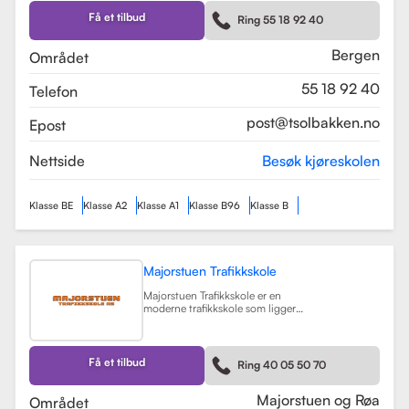
Skolen tilbyr et bredt spekter av
førerkortklasser, inkludert klasse B
Få et tilbud
Ring 55 18 92 40
for personbil, klasse A, A1, og A2 for
motorsykler, samt klasse BE og B96
for personbiler med tilhenger.
Bergen
Området
Les mer
55 18 92 40
Telefon
post@tsolbakken.no
Epost
Nettside
Besøk kjøreskolen
Klasse BE
Klasse A2
Klasse A1
Klasse B96
Klasse B
Majorstuen Trafikkskole
Majorstuen Trafikkskole er en
moderne trafikkskole som ligger
sentralt i Oslo, med avdelinger både
på Majorstuen og Røa. Skolen ble
etablert i 2015 og har raskt blitt
kjent for sin høye kvalitet på
Få et tilbud
Ring 40 05 50 70
opplæring. Alle instruktørene er
pedagogisk utdannet fra Nord
Universitet og Met Universitet, noe
Majorstuen og Røa
Området