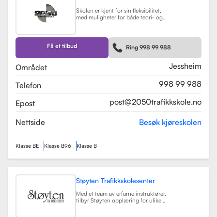
Skolen er kjent for sin fleksibilitet,
med muligheter for både teori- og
kjøretimer tilpasset elevenes
timeplaner. Med moderne
undervisningsmetoder og et
engasjert team, har 2050
Få et tilbud
Ring 998 99 988
Trafikkskole som mål å hjelpe elever
med å bli trygge og kompetente
sjåfører.
Les mer
Jessheim
Området
998 99 988
Telefon
post@2050trafikkskole.no
Epost
Nettside
Besøk kjøreskolen
Klasse BE
Klasse B96
Klasse B
Støyten Trafikkskolesenter
Med et team av erfarne instruktører,
tilbyr Støyten opplæring for ulike
førerkortklasser, inkludert klasse B
for personbiler, samt spesialiserte