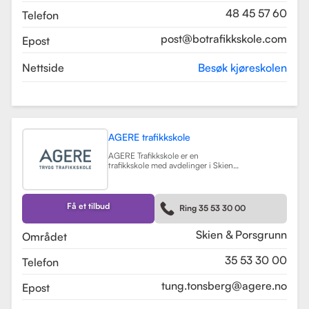
48 45 57 60
Telefon
post@botrafikkskole.com
Epost
Nettside
Besøk kjøreskolen
AGERE trafikkskole
AGERE Trafikkskole er en
trafikkskole med avdelinger i Skien
og Porsgrunn, som tilbyr
omfattende kjøreopplæring for alle
førerkortklasser, fra moped til buss
og lastebil. Skolen har som mål å gi
Få et tilbud
Ring 35 53 30 00
elevene de nødvendige ferdighetene
og holdningene for å bli trygge og
kompetente sjåfører, med et fokus
Skien & Porsgrunn
Området
på nullvisjonen om ingen drepte
eller hardt skadde i trafikken. Skolen
35 53 30 00
Telefon
har fått en vurdering på 3.9 fra
tidligere elever, noe som indikerer en
god kvalitet på opplæringen.
tung.tonsberg@agere.no
Epost
AGERE Trafikkskole tilbyr også ulike
kurs som trafikalt grunnkurs,