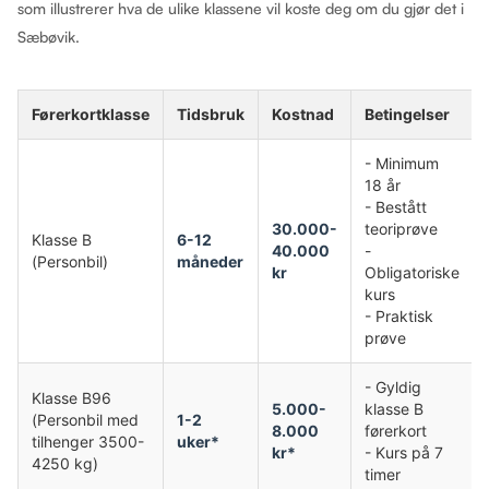
som illustrerer hva de ulike klassene vil koste deg om du gjør det i
Sæbøvik.
Førerkortklasse
Tidsbruk
Kostnad
Betingelser
- Minimum
18 år
- Bestått
30.000-
teoriprøve
Klasse B
6-12
40.000
-
(Personbil)
måneder
kr
Obligatoriske
kurs
- Praktisk
prøve
- Gyldig
Klasse B96
5.000-
klasse B
(Personbil med
1-2
8.000
førerkort
tilhenger 3500-
uker*
kr*
- Kurs på 7
4250 kg)
timer