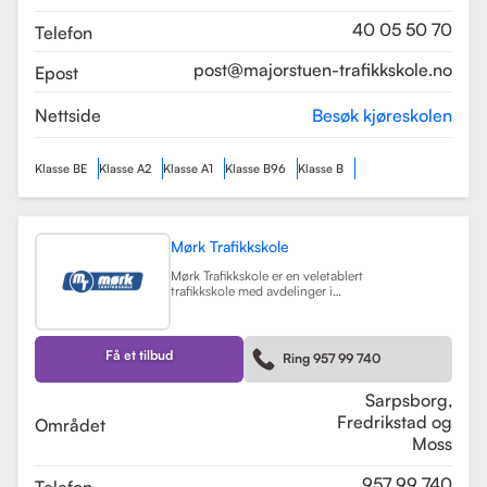
som sikrer en profesjonell og trygg
læringsopplevelse.
Les mer
40 05 50 70
Telefon
post@majorstuen-trafikkskole.no
Epost
Nettside
Besøk kjøreskolen
Klasse BE
Klasse A2
Klasse A1
Klasse B96
Klasse B
Mørk Trafikkskole
Mørk Trafikkskole er en veletablert
trafikkskole med avdelinger i
Sarpsborg, Fredrikstad og Moss.
Skolen er kjent for sin høye kvalitet
på undervisningen, og har fått
positive tilbakemeldinger fra elever,
Få et tilbud
Ring 957 99 740
med vurderinger som 5.0 i
Sarpsborg og 4.4 i Fredrikstad.
Les mer
Sarpsborg,
Fredrikstad og
Området
Moss
957 99 740