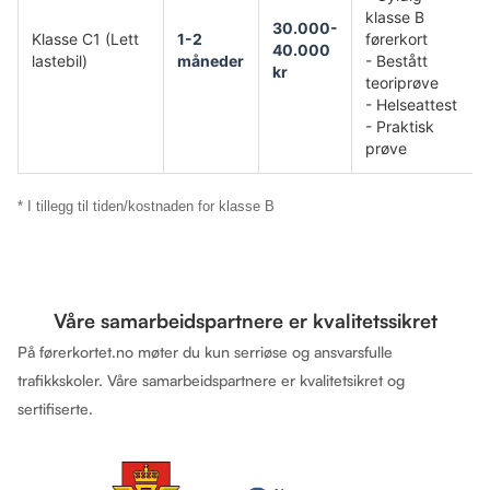
klasse B
30.000-
Klasse C1 (Lett
1-2
førerkort
40.000
lastebil)
måneder
- Bestått
kr
teoriprøve
- Helseattest
- Praktisk
prøve
* I tillegg til tiden/kostnaden for klasse B
Våre samarbeidspartnere er kvalitetssikret
På førerkortet.no møter du kun serriøse og ansvarsfulle
trafikkskoler. Våre samarbeidspartnere er kvalitetsikret og
sertifiserte.