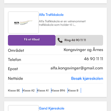
Alfa Trafikkskole
Alfa Trafikkskole er en velrenommert
trafikkskole som holder til i
Kongsvinger, kjent for sin fokus på
kvalitet og trygghet i
kjøreopplæringen. Skolen tilbyr et
bredt spekter av tjenester, inkludert
Få et tilbud
Ring 46 90 11 11
opplæring for førerkort klasse B,
både med manuelt og automatgir.
Les mer
Kongsvinger og Årnes
Området
46 90 11 11
Telefon
alfa.kongsvinger@gmail.com
Epost
Nettside
Besøk kjøreskolen
Klasse BE
Klasse A2
Klasse A1
Klasse B96
Klasse B
Gand Kjøreskole