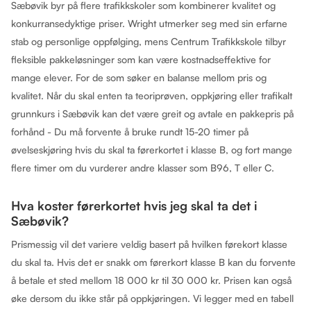
Sæbøvik byr på flere trafikkskoler som kombinerer kvalitet og
konkurransedyktige priser. Wright utmerker seg med sin erfarne
stab og personlige oppfølging, mens Centrum Trafikkskole tilbyr
fleksible pakkeløsninger som kan være kostnadseffektive for
mange elever. For de som søker en balanse mellom pris og
kvalitet. Når du skal enten ta teoriprøven, oppkjøring eller trafikalt
grunnkurs i Sæbøvik kan det være greit og avtale en pakkepris på
forhånd - Du må forvente å bruke rundt 15-20 timer på
øvelseskjøring hvis du skal ta førerkortet i klasse B, og fort mange
flere timer om du vurderer andre klasser som B96, T eller C.
Hva koster førerkortet hvis jeg skal ta det i
Sæbøvik?
Prismessig vil det variere veldig basert på hvilken førekort klasse
du skal ta. Hvis det er snakk om førerkort klasse B kan du forvente
å betale et sted mellom 18 000 kr til 30 000 kr. Prisen kan også
øke dersom du ikke står på oppkjøringen. Vi legger med en tabell