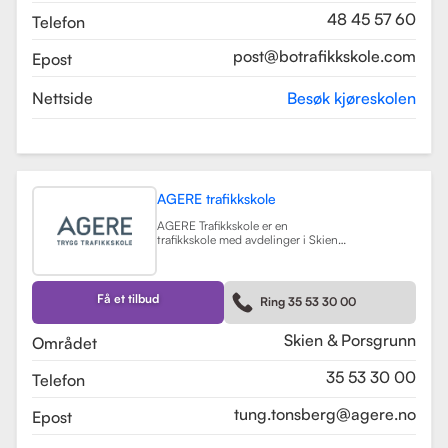
48 45 57 60
Telefon
post@botrafikkskole.com
Epost
Nettside
Besøk kjøreskolen
AGERE trafikkskole
AGERE Trafikkskole er en
trafikkskole med avdelinger i Skien
og Porsgrunn, som tilbyr
omfattende kjøreopplæring for alle
førerkortklasser, fra moped til buss
og lastebil. Skolen har som mål å gi
Få et tilbud
Ring 35 53 30 00
elevene de nødvendige ferdighetene
og holdningene for å bli trygge og
kompetente sjåfører, med et fokus
Skien & Porsgrunn
Området
på nullvisjonen om ingen drepte
eller hardt skadde i trafikken. Skolen
35 53 30 00
Telefon
har fått en vurdering på 3.9 fra
tidligere elever, noe som indikerer en
god kvalitet på opplæringen.
tung.tonsberg@agere.no
Epost
AGERE Trafikkskole tilbyr også ulike
kurs som trafikalt grunnkurs,