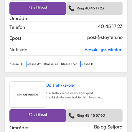
kurs som trafikalt grunnkurs og
mørkekjøring. Skolen er kjent for sin
Få et tilbud
Ring 40 45 17 23
fleksibilitet og tilpasning til elevenes
behov, noe som gjør
Området
læringsprosessen både effektiv og
hyggelig.
Les mer
40 45 17 23
Telefon
post@stoyten.no
Epost
Nettside
Besøk kjøreskolen
Klasse BE
Klasse A2
Klasse A1
Klasse B96
Klasse B
Bø Trafikkskole
Bø Trafikkskole er en anerkjent
trafikkskole som holder til i Telemark,
og den har et sterkt fokus på å gi
grundig og trygg opplæring til sine
elever. Skolen tilbyr opplæring for
førerkort i klasse B, B96 og BE, samt
Få et tilbud
Ring 48 45 57 60
en rekke kurs som trafikalt
grunnkurs, mørkekjøring, førstehjelp
og lastsikring.
Les mer
Bø og Seljord
Området