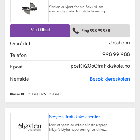
Skolen er kjent for sin fleksibilitet,
med muligheter for både teori- og
kjøretimer tilpasset elevenes
timeplaner. Med moderne
undervisningsmetoder og et
engasjert team, har 2050
Få et tilbud
Ring 998 99 988
Trafikkskole som mål å hjelpe elever
med å bli trygge og kompetente
sjåfører.
Les mer
Jessheim
Området
998 99 988
Telefon
post@2050trafikkskole.no
Epost
Nettside
Besøk kjøreskolen
Klasse BE
Klasse B96
Klasse B
Støyten Trafikkskolesenter
Med et team av erfarne instruktører,
tilbyr Støyten opplæring for ulike
førerkortklasser, inkludert klasse B
for personbiler, samt spesialiserte