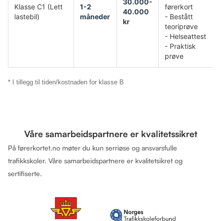
30.000-
Klasse C1 (Lett
1-2
førerkort
40.000
lastebil)
måneder
- Bestått
kr
teoriprøve
- Helseattest
- Praktisk
prøve
* I tillegg til tiden/kostnaden for klasse B
Våre samarbeidspartnere er kvalitetssikret
På førerkortet.no møter du kun serriøse og ansvarsfulle
trafikkskoler. Våre samarbeidspartnere er kvalitetsikret og
sertifiserte.