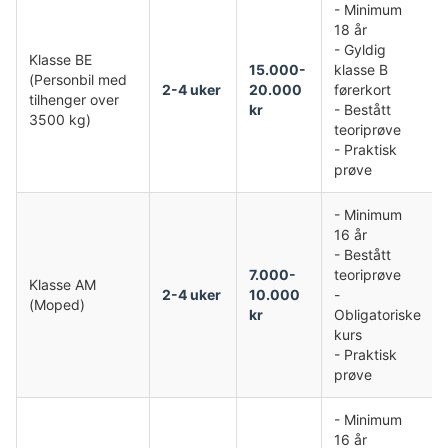
- Minimum
18 år
- Gyldig
Klasse BE
15.000-
klasse B
(Personbil med
2-4 uker
20.000
førerkort
tilhenger over
kr
- Bestått
3500 kg)
teoriprøve
- Praktisk
prøve
- Minimum
16 år
- Bestått
7.000-
teoriprøve
Klasse AM
2-4 uker
10.000
-
(Moped)
kr
Obligatoriske
kurs
- Praktisk
prøve
- Minimum
16 år