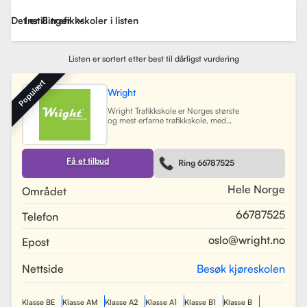
Det er 8 trafikkskoler i listen
Instillinger
Listen er sortert etter best til dårligst vurdering
Populært
Wright
Wright Trafikkskole er Norges største
og mest erfarne trafikkskole, med
nesten 40 avdelinger spredt over
Østlandet, Sørlandet, Vestlandet og
Trøndelag. Siden oppstarten har
skolen hatt som mål å tilby
Få et tilbud
Ring 66787525
profesjonell og engasjert
trafikopplæring for både
nybegynnere og erfarne sjåfører.
Hele Norge
Området
Skolen tilbyr et bredt spekter av
tjenester, inkludert obligatorisk
66787525
Telefon
opplæring, kjøretimer og
spesialiserte pakkeløsninger som
Superpakken, som kombinerer
oslo@wright.no
Epost
kjøretimer med all nødvendig
opplæring. Wright benytter
moderne digitale systemer for å
Nettside
Besøk kjøreskolen
gjøre det enkelt for elever å booke
timer, betale og kommunisere med
sine trafikklærere.
Les mer
Klasse BE
Klasse AM
Klasse A2
Klasse A1
Klasse B1
Klasse B