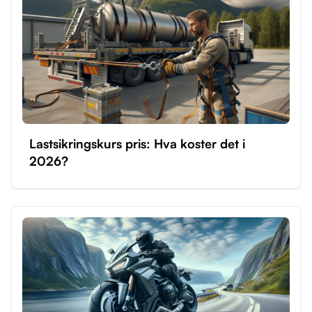
Ledsageren som veileder deg, må være over 25 år
og ha hatt førerkort for klasse B i minst fem år.
Øvelseskjøring privat kan være kostnadseffektivt og
gir fleksibilitet, men det er viktig at både du og den
ansvarlige er i stand til å kjøre trygt. Det anbefales å
starte opplæringen hos en trafikkskole for å få en
solid grunnopplæring før du begynner privat kjøring.
Lastsikringskurs pris: Hva koster det i
2026?