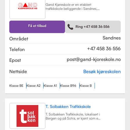
Gand Kjøreskole er en etablert
trafikkskole beliggende i Sandnes,
som tilbyr omfattende
føreropplæring for en rekke
kjøretøyklasser. Skolen har
spesialisert seg på opplæring for
Få et tilbud
Ring +47 458 36 556
personbiler, både med manuell og
automatgir, samt motorsykler (klasse
A, A1) og tilhengere (BE).
Les mer
Sandnes
Området
+47 458 36 556
Telefon
post@gand-kjoreskole.no
Epost
Nettside
Besøk kjøreskolen
Klasse BE
Klasse A2
Klasse A1
Klasse B96
Klasse B
T. Solbakken Trafikkskole
T. Solbakken Trafikkskole, lokalisert i
Bergen og på Sotra, er kjent som en
av de største trafikkskolene for
motorsykkelopplæring i området.