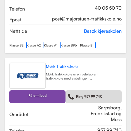
som sikrer en profesjonell og trygg
læringsopplevelse.
Les mer
40 05 50 70
Telefon
post@majorstuen-trafikkskole.no
Epost
Nettside
Besøk kjøreskolen
Klasse BE
Klasse A2
Klasse A1
Klasse B96
Klasse B
Mørk Trafikkskole
Mørk Trafikkskole er en veletablert
trafikkskole med avdelinger i
Sarpsborg, Fredrikstad og Moss.
Skolen er kjent for sin høye kvalitet
på undervisningen, og har fått
positive tilbakemeldinger fra elever,
Få et tilbud
Ring 957 99 740
med vurderinger som 5.0 i
Sarpsborg og 4.4 i Fredrikstad.
Les mer
Sarpsborg,
Fredrikstad og
Området
Moss
957 99 740