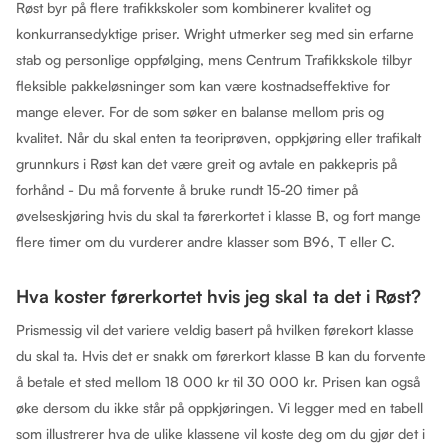
Røst byr på flere trafikkskoler som kombinerer kvalitet og
konkurransedyktige priser. Wright utmerker seg med sin erfarne
stab og personlige oppfølging, mens Centrum Trafikkskole tilbyr
fleksible pakkeløsninger som kan være kostnadseffektive for
mange elever. For de som søker en balanse mellom pris og
kvalitet. Når du skal enten ta teoriprøven, oppkjøring eller trafikalt
grunnkurs i Røst kan det være greit og avtale en pakkepris på
forhånd - Du må forvente å bruke rundt 15-20 timer på
øvelseskjøring hvis du skal ta førerkortet i klasse B, og fort mange
flere timer om du vurderer andre klasser som B96, T eller C.
Hva koster førerkortet hvis jeg skal ta det i Røst?
Prismessig vil det variere veldig basert på hvilken førekort klasse
du skal ta. Hvis det er snakk om førerkort klasse B kan du forvente
å betale et sted mellom 18 000 kr til 30 000 kr. Prisen kan også
øke dersom du ikke står på oppkjøringen. Vi legger med en tabell
som illustrerer hva de ulike klassene vil koste deg om du gjør det i