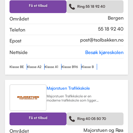
Skolen tilbyr et bredt spekter av
førerkortklasser, inkludert klasse B
Få et tilbud
Ring 55 18 92 40
for personbil, klasse A, A1, og A2 for
motorsykler, samt klasse BE og B96
for personbiler med tilhenger.
Bergen
Området
Les mer
55 18 92 40
Telefon
post@tsolbakken.no
Epost
Nettside
Besøk kjøreskolen
Klasse BE
Klasse A2
Klasse A1
Klasse B96
Klasse B
Majorstuen Trafikkskole
Majorstuen Trafikkskole er en
moderne trafikkskole som ligger
sentralt i Oslo, med avdelinger både
på Majorstuen og Røa. Skolen ble
etablert i 2015 og har raskt blitt
kjent for sin høye kvalitet på
Få et tilbud
Ring 40 05 50 70
opplæring. Alle instruktørene er
pedagogisk utdannet fra Nord
Universitet og Met Universitet, noe
Majorstuen og Røa
Området