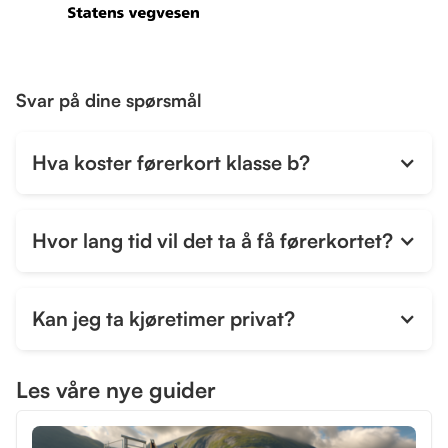
Svar på dine spørsmål
Hva koster førerkort klasse b?
Hvor lang tid vil det ta å få førerkortet?
Kan jeg ta kjøretimer privat?
Ja, du kan ta kjøretimer privat, men det er noen
Les våre nye guider
regler som må følges. Først må du ha gjennomført
trafikalt grunnkurs, som kan tas fra du er 15 år, og du
kan begynne øvelseskjøring når du er 16.