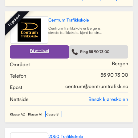
Populært
Centrum Trafikkskole
Centrum Trafikkskole er Bergens
største trafikkskole, kjent for sin
lange erfaring og fokus på personlig
oppfølging. Skolen tilbyr opplæring
for førerkort i alle klasser, og har et
team av 30 dyktige kjørelærere som
Få et tilbud
Ring 55 90 73 00
gir undervisning i et trygt og vennlig
miljø. Med lokaler i Bergen sentrum,
Lagunen og Åsane, dekker Centrum
Bergen
Området
hele Bergensområdet og tilbyr også
kurs på skoler rundt om i byen.
55 90 73 00
Telefon
Skolen har utviklet spesifikke
oppkjøringsruter for å forberede
elevene best mulig til oppkjøring.
centrum@centrumtrafikk.no
Epost
Gjennom en kombinasjon av teori
og praksis, har skolen som mål å
gjøre prosessen med å ta førerkort
Nettside
Besøk kjøreskolen
både enkel og trygg for alle elever.
Les mer
Klasse A2
Klasse A1
Klasse B
2050 Trafikkskole