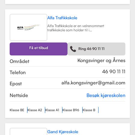
Alfa Trafikkskole
Alfa Trafikkskole er en velrenommert
trafikkskole som holder til i
Kongsvinger, kjent for sin fokus på
kvalitet og trygghet i
kjøreopplæringen. Skolen tilbyr et
bredt spekter av tjenester, inkludert
Få et tilbud
Ring 46 90 11 11
opplæring for førerkort klasse B,
både med manuelt og automatgir.
Les mer
Kongsvinger og Årnes
Området
46 90 11 11
Telefon
alfa.kongsvinger@gmail.com
Epost
Nettside
Besøk kjøreskolen
Klasse BE
Klasse A2
Klasse A1
Klasse B96
Klasse B
Gand Kjøreskole