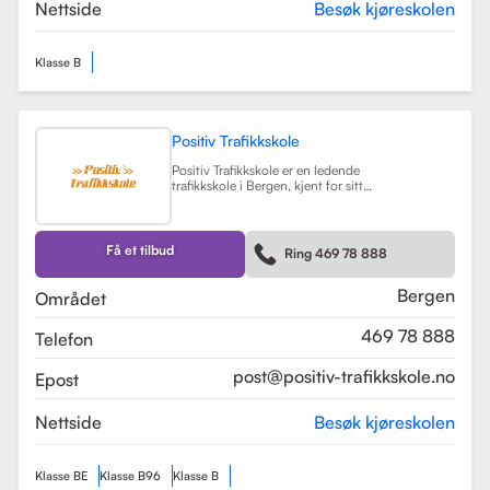
teorikurs og spesialiserte moduler
Nettside
Besøk kjøreskolen
for yrkessjåfører (YSK).
Les mer
Klasse B
Positiv Trafikkskole
Positiv Trafikkskole er en ledende
trafikkskole i Bergen, kjent for sitt
omfattende opplæringstilbud og
fokus på kvalitet. Skolen tilbyr
føreropplæring for både bil,
tilhenger og moped, og har
Få et tilbud
Ring 469 78 888
spesialiserte kurs som trafikalt
grunnkurs og mørkekjøring.
Les mer
Bergen
Området
469 78 888
Telefon
post@positiv-trafikkskole.no
Epost
Nettside
Besøk kjøreskolen
Klasse BE
Klasse B96
Klasse B