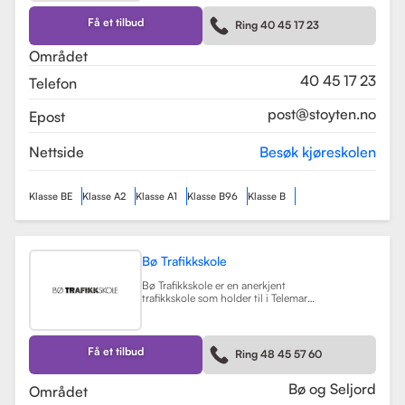
kurs som trafikalt grunnkurs og
mørkekjøring. Skolen er kjent for sin
Få et tilbud
Ring 40 45 17 23
fleksibilitet og tilpasning til elevenes
behov, noe som gjør
Området
læringsprosessen både effektiv og
hyggelig.
Les mer
40 45 17 23
Telefon
post@stoyten.no
Epost
Nettside
Besøk kjøreskolen
Klasse BE
Klasse A2
Klasse A1
Klasse B96
Klasse B
Bø Trafikkskole
Bø Trafikkskole er en anerkjent
trafikkskole som holder til i Telemark,
og den har et sterkt fokus på å gi
grundig og trygg opplæring til sine
elever. Skolen tilbyr opplæring for
førerkort i klasse B, B96 og BE, samt
Få et tilbud
Ring 48 45 57 60
en rekke kurs som trafikalt
grunnkurs, mørkekjøring, førstehjelp
og lastsikring.
Les mer
Bø og Seljord
Området