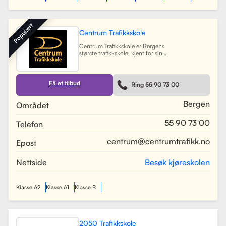
Populært
Centrum Trafikkskole
Centrum Trafikkskole er Bergens
største trafikkskole, kjent for sin
lange erfaring og fokus på personlig
oppfølging. Skolen tilbyr opplæring
for førerkort i alle klasser, og har et
team av 30 dyktige kjørelærere som
Få et tilbud
Ring 55 90 73 00
gir undervisning i et trygt og vennlig
miljø. Med lokaler i Bergen sentrum,
Lagunen og Åsane, dekker Centrum
Bergen
Området
hele Bergensområdet og tilbyr også
kurs på skoler rundt om i byen.
55 90 73 00
Telefon
Skolen har utviklet spesifikke
oppkjøringsruter for å forberede
elevene best mulig til oppkjøring.
centrum@centrumtrafikk.no
Epost
Gjennom en kombinasjon av teori
og praksis, har skolen som mål å
gjøre prosessen med å ta førerkort
Nettside
Besøk kjøreskolen
både enkel og trygg for alle elever.
Les mer
Klasse A2
Klasse A1
Klasse B
2050 Trafikkskole