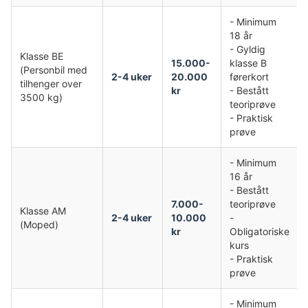
- Minimum
18 år
- Gyldig
Klasse BE
15.000-
klasse B
(Personbil med
2-4 uker
20.000
førerkort
tilhenger over
kr
- Bestått
3500 kg)
teoriprøve
- Praktisk
prøve
- Minimum
16 år
- Bestått
7.000-
teoriprøve
Klasse AM
2-4 uker
10.000
-
(Moped)
kr
Obligatoriske
kurs
- Praktisk
prøve
- Minimum