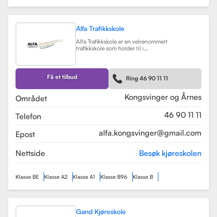
Alfa Trafikkskole
Alfa Trafikkskole er en velrenommert
trafikkskole som holder til i
Kongsvinger, kjent for sin fokus på
kvalitet og trygghet i
kjøreopplæringen. Skolen tilbyr et
bredt spekter av tjenester, inkludert
Få et tilbud
Ring 46 90 11 11
opplæring for førerkort klasse B,
både med manuelt og automatgir.
Les mer
Kongsvinger og Årnes
Området
46 90 11 11
Telefon
alfa.kongsvinger@gmail.com
Epost
Nettside
Besøk kjøreskolen
Klasse BE
Klasse A2
Klasse A1
Klasse B96
Klasse B
Gand Kjøreskole