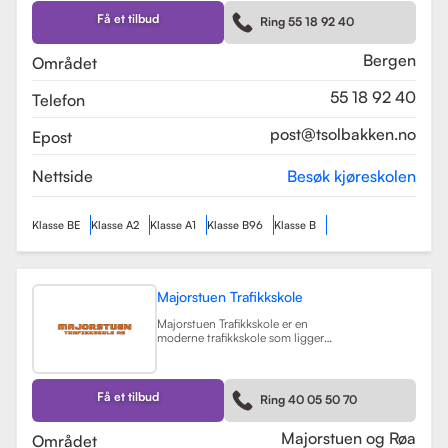
Skolen tilbyr et bredt spekter av
førerkortklasser, inkludert klasse B
Få et tilbud
Ring 55 18 92 40
for personbil, klasse A, A1, og A2 for
motorsykler, samt klasse BE og B96
for personbiler med tilhenger.
Bergen
Området
Les mer
55 18 92 40
Telefon
post@tsolbakken.no
Epost
Nettside
Besøk kjøreskolen
Klasse BE
Klasse A2
Klasse A1
Klasse B96
Klasse B
Majorstuen Trafikkskole
Majorstuen Trafikkskole er en
moderne trafikkskole som ligger
sentralt i Oslo, med avdelinger både
på Majorstuen og Røa. Skolen ble
etablert i 2015 og har raskt blitt
kjent for sin høye kvalitet på
Få et tilbud
Ring 40 05 50 70
opplæring. Alle instruktørene er
pedagogisk utdannet fra Nord
Universitet og Met Universitet, noe
Majorstuen og Røa
Området