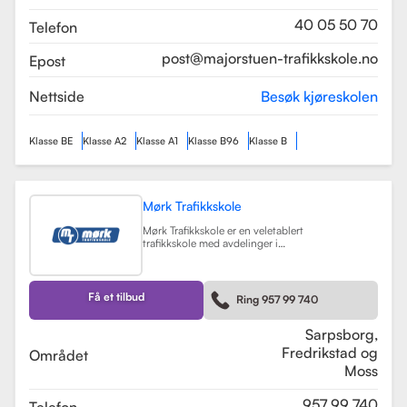
som sikrer en profesjonell og trygg
læringsopplevelse.
Les mer
40 05 50 70
Telefon
post@majorstuen-trafikkskole.no
Epost
Nettside
Besøk kjøreskolen
Klasse BE
Klasse A2
Klasse A1
Klasse B96
Klasse B
Mørk Trafikkskole
Mørk Trafikkskole er en veletablert
trafikkskole med avdelinger i
Sarpsborg, Fredrikstad og Moss.
Skolen er kjent for sin høye kvalitet
på undervisningen, og har fått
positive tilbakemeldinger fra elever,
Få et tilbud
Ring 957 99 740
med vurderinger som 5.0 i
Sarpsborg og 4.4 i Fredrikstad.
Les mer
Sarpsborg,
Fredrikstad og
Området
Moss
957 99 740