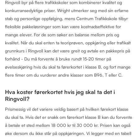
Ringvoll byr på flere trafikkskoler som kombinerer kvalitet og
konkurransedyktige priser. Wright utmerker seg med sin erfarne
stab og personlige oppfølging, mens Centrum Trafikkskole tilbyr
fleksible pakkeløsninger som kan være kostnadseffektive for
mange elever. For de som søker en balanse mellom pris og
kvalitet. Når du skal enten ta teoriprøven, oppkjøring eller trafikalt
grunnkurs i Ringvoll kan det være greit og avtale en pakkepris på
forhånd - Du må forvente å bruke rundt 15-20 timer på
øvelseskjøring hvis du skal ta førerkortet i klasse B, og fort mange
flere timer om du vurderer andre klasser som B96, T eller C.
Hva koster førerkortet hvis jeg skal ta det i
Ringvoll?
Prismessig vil det variere veldig basert på hvilken førekort klasse
du skal ta. Hvis det er snakk om førerkort klasse B kan du forvente
å betale et sted mellom 18 000 kr til 30 000 kr. Prisen kan også
øke dersom du ikke står på oppkjøringen. Vi legger med en tabell