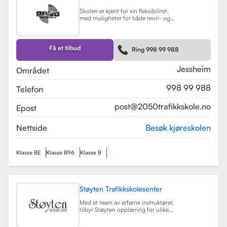
Skolen er kjent for sin fleksibilitet,
med muligheter for både teori- og
kjøretimer tilpasset elevenes
timeplaner. Med moderne
undervisningsmetoder og et
engasjert team, har 2050
Få et tilbud
Ring 998 99 988
Trafikkskole som mål å hjelpe elever
med å bli trygge og kompetente
sjåfører.
Les mer
Jessheim
Området
998 99 988
Telefon
post@2050trafikkskole.no
Epost
Nettside
Besøk kjøreskolen
Klasse BE
Klasse B96
Klasse B
Støyten Trafikkskolesenter
Med et team av erfarne instruktører,
tilbyr Støyten opplæring for ulike
førerkortklasser, inkludert klasse B
for personbiler, samt spesialiserte