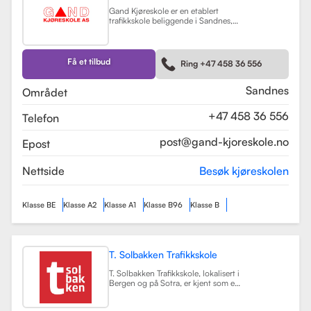
Gand Kjøreskole er en etablert
trafikkskole beliggende i Sandnes,
som tilbyr omfattende
føreropplæring for en rekke
kjøretøyklasser. Skolen har
spesialisert seg på opplæring for
Få et tilbud
Ring +47 458 36 556
personbiler, både med manuell og
automatgir, samt motorsykler (klasse
A, A1) og tilhengere (BE).
Les mer
Sandnes
Området
+47 458 36 556
Telefon
post@gand-kjoreskole.no
Epost
Nettside
Besøk kjøreskolen
Klasse BE
Klasse A2
Klasse A1
Klasse B96
Klasse B
T. Solbakken Trafikkskole
T. Solbakken Trafikkskole, lokalisert i
Bergen og på Sotra, er kjent som en
av de største trafikkskolene for
motorsykkelopplæring i området.