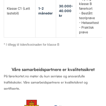
klasse B
30.000-
Klasse C1 (Lett
1-2
førerkort
40.000
lastebil)
måneder
- Bestått
kr
teoriprøve
- Helseattest
- Praktisk
prøve
* I tillegg til tiden/kostnaden for klasse B
Våre samarbeidspartnere er kvalitetssikret
På førerkortet.no møter du kun serriøse og ansvarsfulle
trafikkskoler. Våre samarbeidspartnere er kvalitetsikret og
sertifiserte.