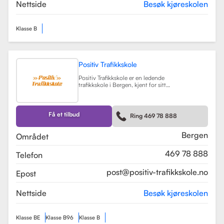
teorikurs og spesialiserte moduler
Nettside
Besøk kjøreskolen
for yrkessjåfører (YSK).
Les mer
Klasse B
Positiv Trafikkskole
Positiv Trafikkskole er en ledende
trafikkskole i Bergen, kjent for sitt
omfattende opplæringstilbud og
fokus på kvalitet. Skolen tilbyr
føreropplæring for både bil,
tilhenger og moped, og har
Få et tilbud
Ring 469 78 888
spesialiserte kurs som trafikalt
grunnkurs og mørkekjøring.
Les mer
Bergen
Området
469 78 888
Telefon
post@positiv-trafikkskole.no
Epost
Nettside
Besøk kjøreskolen
Klasse BE
Klasse B96
Klasse B