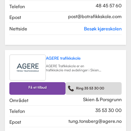
48 45 57 60
Telefon
post@botrafikkskole.com
Epost
Nettside
Besøk kjøreskolen
AGERE trafikkskole
AGERE Trafikkskole er en
trafikkskole med avdelinger i Skien
og Porsgrunn, som tilbyr
omfattende kjøreopplæring for alle
førerkortklasser, fra moped til buss
og lastebil. Skolen har som mål å gi
Få et tilbud
Ring 35 53 30 00
elevene de nødvendige ferdighetene
og holdningene for å bli trygge og
kompetente sjåfører, med et fokus
Skien & Porsgrunn
Området
på nullvisjonen om ingen drepte
eller hardt skadde i trafikken. Skolen
35 53 30 00
Telefon
har fått en vurdering på 3.9 fra
tidligere elever, noe som indikerer en
god kvalitet på opplæringen.
tung.tonsberg@agere.no
Epost
AGERE Trafikkskole tilbyr også ulike
kurs som trafikalt grunnkurs,