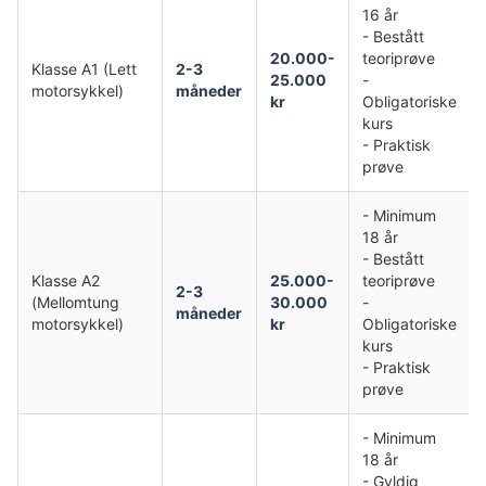
16 år
- Bestått
20.000-
teoriprøve
Klasse A1 (Lett
2-3
25.000
-
motorsykkel)
måneder
kr
Obligatoriske
kurs
- Praktisk
prøve
- Minimum
18 år
- Bestått
Klasse A2
25.000-
teoriprøve
2-3
(Mellomtung
30.000
-
måneder
motorsykkel)
kr
Obligatoriske
kurs
- Praktisk
prøve
- Minimum
18 år
- Gyldig