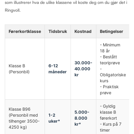
som illustrerer hva de ulike klassene vil koste deg om du gjør det i
Ringvoll.
Førerkortklasse
Tidsbruk
Kostnad
Betingelser
- Minimum
18 år
- Bestått
30.000-
teoriprøve
Klasse B
6-12
40.000
-
(Personbil)
måneder
kr
Obligatoriske
kurs
- Praktisk
prøve
- Gyldig
Klasse B96
5.000-
klasse B
(Personbil med
1-2
8.000
førerkort
tilhenger 3500-
uker*
kr*
- Kurs på 7
4250 kg)
timer