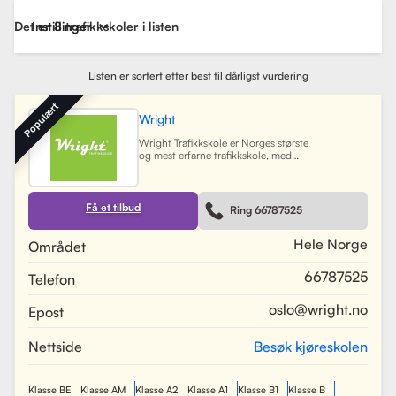
Det er 8 trafikkskoler i listen
Instillinger
Listen er sortert etter best til dårligst vurdering
Populært
Wright
Wright Trafikkskole er Norges største
og mest erfarne trafikkskole, med
nesten 40 avdelinger spredt over
Østlandet, Sørlandet, Vestlandet og
Trøndelag. Siden oppstarten har
skolen hatt som mål å tilby
Få et tilbud
Ring 66787525
profesjonell og engasjert
trafikopplæring for både
nybegynnere og erfarne sjåfører.
Hele Norge
Området
Skolen tilbyr et bredt spekter av
tjenester, inkludert obligatorisk
66787525
Telefon
opplæring, kjøretimer og
spesialiserte pakkeløsninger som
Superpakken, som kombinerer
oslo@wright.no
Epost
kjøretimer med all nødvendig
opplæring. Wright benytter
moderne digitale systemer for å
Nettside
Besøk kjøreskolen
gjøre det enkelt for elever å booke
timer, betale og kommunisere med
sine trafikklærere.
Les mer
Klasse BE
Klasse AM
Klasse A2
Klasse A1
Klasse B1
Klasse B