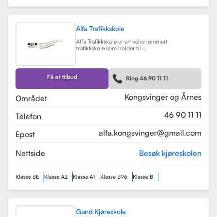
Alfa Trafikkskole
Alfa Trafikkskole er en velrenommert
trafikkskole som holder til i
Kongsvinger, kjent for sin fokus på
kvalitet og trygghet i
kjøreopplæringen. Skolen tilbyr et
bredt spekter av tjenester, inkludert
Få et tilbud
Ring 46 90 11 11
opplæring for førerkort klasse B,
både med manuelt og automatgir.
Les mer
Kongsvinger og Årnes
Området
46 90 11 11
Telefon
alfa.kongsvinger@gmail.com
Epost
Nettside
Besøk kjøreskolen
Klasse BE
Klasse A2
Klasse A1
Klasse B96
Klasse B
Gand Kjøreskole