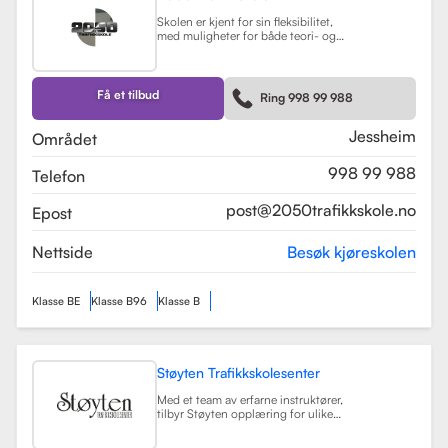
Skolen er kjent for sin fleksibilitet,
med muligheter for både teori- og
kjøretimer tilpasset elevenes
timeplaner. Med moderne
undervisningsmetoder og et
engasjert team, har 2050
Få et tilbud
Ring 998 99 988
Trafikkskole som mål å hjelpe elever
med å bli trygge og kompetente
sjåfører.
Les mer
Jessheim
Området
998 99 988
Telefon
post@2050trafikkskole.no
Epost
Nettside
Besøk kjøreskolen
Klasse BE
Klasse B96
Klasse B
Støyten Trafikkskolesenter
Med et team av erfarne instruktører,
tilbyr Støyten opplæring for ulike
førerkortklasser, inkludert klasse B
for personbiler, samt spesialiserte