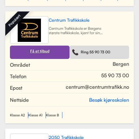
Populært
Centrum Trafikkskole
Centrum Trafikkskole er Bergens
største trafikkskole, kjent for sin
lange erfaring og fokus på personlig
oppfølging. Skolen tilbyr opplæring
for førerkort i alle klasser, og har et
team av 30 dyktige kjørelærere som
Få et tilbud
Ring 55 90 73 00
gir undervisning i et trygt og vennlig
miljø. Med lokaler i Bergen sentrum,
Lagunen og Åsane, dekker Centrum
Bergen
Området
hele Bergensområdet og tilbyr også
kurs på skoler rundt om i byen.
55 90 73 00
Telefon
Skolen har utviklet spesifikke
oppkjøringsruter for å forberede
elevene best mulig til oppkjøring.
centrum@centrumtrafikk.no
Epost
Gjennom en kombinasjon av teori
og praksis, har skolen som mål å
gjøre prosessen med å ta førerkort
Nettside
Besøk kjøreskolen
både enkel og trygg for alle elever.
Les mer
Klasse A2
Klasse A1
Klasse B
2050 Trafikkskole