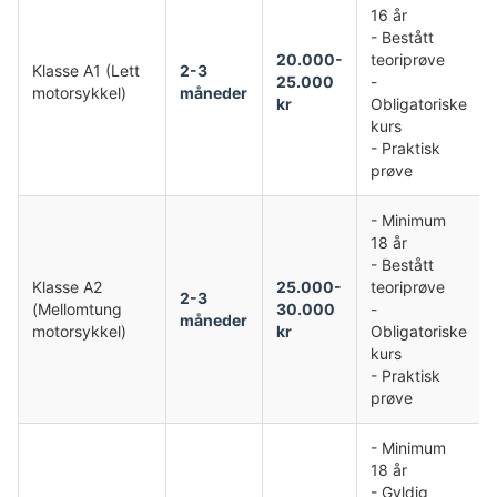
16 år
- Bestått
20.000-
teoriprøve
Klasse A1 (Lett
2-3
25.000
-
motorsykkel)
måneder
kr
Obligatoriske
kurs
- Praktisk
prøve
- Minimum
18 år
- Bestått
Klasse A2
25.000-
teoriprøve
2-3
(Mellomtung
30.000
-
måneder
motorsykkel)
kr
Obligatoriske
kurs
- Praktisk
prøve
- Minimum
18 år
- Gyldig