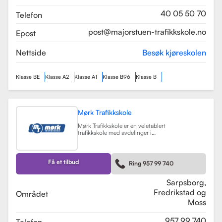
som sikrer en profesjonell og trygg
læringsopplevelse.
Les mer
40 05 50 70
Telefon
post@majorstuen-trafikkskole.no
Epost
Nettside
Besøk kjøreskolen
Klasse BE
Klasse A2
Klasse A1
Klasse B96
Klasse B
Mørk Trafikkskole
Mørk Trafikkskole er en veletablert
trafikkskole med avdelinger i
Sarpsborg, Fredrikstad og Moss.
Skolen er kjent for sin høye kvalitet
på undervisningen, og har fått
positive tilbakemeldinger fra elever,
Få et tilbud
Ring 957 99 740
med vurderinger som 5.0 i
Sarpsborg og 4.4 i Fredrikstad.
Les mer
Sarpsborg,
Fredrikstad og
Området
Moss
957 99 740