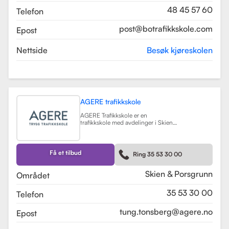
48 45 57 60
Telefon
post@botrafikkskole.com
Epost
Nettside
Besøk kjøreskolen
AGERE trafikkskole
AGERE Trafikkskole er en
trafikkskole med avdelinger i Skien
og Porsgrunn, som tilbyr
omfattende kjøreopplæring for alle
førerkortklasser, fra moped til buss
og lastebil. Skolen har som mål å gi
Få et tilbud
Ring 35 53 30 00
elevene de nødvendige ferdighetene
og holdningene for å bli trygge og
kompetente sjåfører, med et fokus
Skien & Porsgrunn
Området
på nullvisjonen om ingen drepte
eller hardt skadde i trafikken. Skolen
35 53 30 00
Telefon
har fått en vurdering på 3.9 fra
tidligere elever, noe som indikerer en
god kvalitet på opplæringen.
tung.tonsberg@agere.no
Epost
AGERE Trafikkskole tilbyr også ulike
kurs som trafikalt grunnkurs,