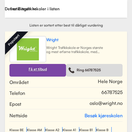
Det er 8 trafikkskoler i listen
Instillinger
Listen er sortert etter best til dårligst vurdering
Populært
Wright
Wright Trafikkskole er Norges største
og mest erfarne trafikkskole, med
nesten 40 avdelinger spredt over
Østlandet, Sørlandet, Vestlandet og
Trøndelag. Siden oppstarten har
skolen hatt som mål å tilby
Få et tilbud
Ring 66787525
profesjonell og engasjert
trafikopplæring for både
nybegynnere og erfarne sjåfører.
Hele Norge
Området
Skolen tilbyr et bredt spekter av
tjenester, inkludert obligatorisk
66787525
Telefon
opplæring, kjøretimer og
spesialiserte pakkeløsninger som
Superpakken, som kombinerer
oslo@wright.no
Epost
kjøretimer med all nødvendig
opplæring. Wright benytter
moderne digitale systemer for å
Nettside
Besøk kjøreskolen
gjøre det enkelt for elever å booke
timer, betale og kommunisere med
sine trafikklærere.
Les mer
Klasse BE
Klasse AM
Klasse A2
Klasse A1
Klasse B1
Klasse B