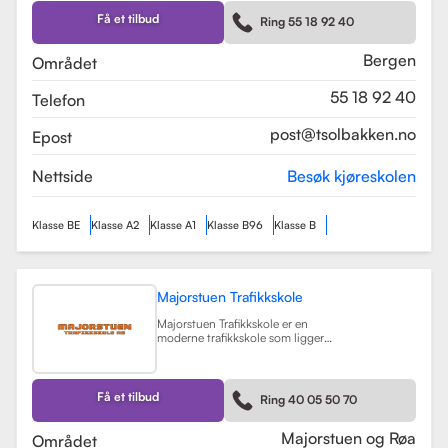
Skolen tilbyr et bredt spekter av
førerkortklasser, inkludert klasse B
Få et tilbud
Ring 55 18 92 40
for personbil, klasse A, A1, og A2 for
motorsykler, samt klasse BE og B96
for personbiler med tilhenger.
Bergen
Området
Les mer
55 18 92 40
Telefon
post@tsolbakken.no
Epost
Nettside
Besøk kjøreskolen
Klasse BE
Klasse A2
Klasse A1
Klasse B96
Klasse B
Majorstuen Trafikkskole
Majorstuen Trafikkskole er en
moderne trafikkskole som ligger
sentralt i Oslo, med avdelinger både
på Majorstuen og Røa. Skolen ble
etablert i 2015 og har raskt blitt
kjent for sin høye kvalitet på
Få et tilbud
Ring 40 05 50 70
opplæring. Alle instruktørene er
pedagogisk utdannet fra Nord
Universitet og Met Universitet, noe
Majorstuen og Røa
Området