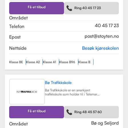
kurs som trafikalt grunnkurs og
mørkekjøring. Skolen er kjent for sin
Få et tilbud
Ring 40 45 17 23
fleksibilitet og tilpasning til elevenes
behov, noe som gjør
Området
læringsprosessen både effektiv og
hyggelig.
Les mer
40 45 17 23
Telefon
post@stoyten.no
Epost
Nettside
Besøk kjøreskolen
Klasse BE
Klasse A2
Klasse A1
Klasse B96
Klasse B
Bø Trafikkskole
Bø Trafikkskole er en anerkjent
trafikkskole som holder til i Telemark,
og den har et sterkt fokus på å gi
grundig og trygg opplæring til sine
elever. Skolen tilbyr opplæring for
førerkort i klasse B, B96 og BE, samt
Få et tilbud
Ring 48 45 57 60
en rekke kurs som trafikalt
grunnkurs, mørkekjøring, førstehjelp
og lastsikring.
Les mer
Bø og Seljord
Området