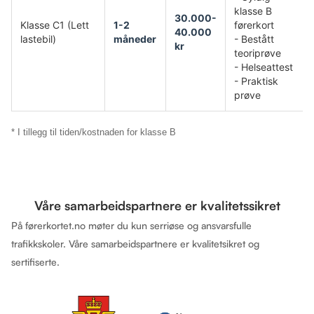
klasse B
30.000-
Klasse C1 (Lett
1-2
førerkort
40.000
lastebil)
måneder
- Bestått
kr
teoriprøve
- Helseattest
- Praktisk
prøve
* I tillegg til tiden/kostnaden for klasse B
Våre samarbeidspartnere er kvalitetssikret
På førerkortet.no møter du kun serriøse og ansvarsfulle
trafikkskoler. Våre samarbeidspartnere er kvalitetsikret og
sertifiserte.