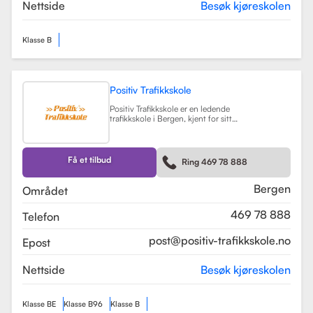
teorikurs og spesialiserte moduler
Nettside
Besøk kjøreskolen
for yrkessjåfører (YSK).
Les mer
Klasse B
Positiv Trafikkskole
Positiv Trafikkskole er en ledende
trafikkskole i Bergen, kjent for sitt
omfattende opplæringstilbud og
fokus på kvalitet. Skolen tilbyr
føreropplæring for både bil,
tilhenger og moped, og har
Få et tilbud
Ring 469 78 888
spesialiserte kurs som trafikalt
grunnkurs og mørkekjøring.
Les mer
Bergen
Området
469 78 888
Telefon
post@positiv-trafikkskole.no
Epost
Nettside
Besøk kjøreskolen
Klasse BE
Klasse B96
Klasse B