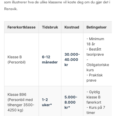
som illustrerer hva de ulike klassene vil koste deg om du gjør det i
Rensvik.
Førerkortklasse
Tidsbruk
Kostnad
Betingelser
- Minimum
18 år
- Bestått
30.000-
teoriprøve
Klasse B
6-12
40.000
-
(Personbil)
måneder
kr
Obligatoriske
kurs
- Praktisk
prøve
- Gyldig
Klasse B96
5.000-
klasse B
(Personbil med
1-2
8.000
førerkort
tilhenger 3500-
uker*
kr*
- Kurs på 7
4250 kg)
timer