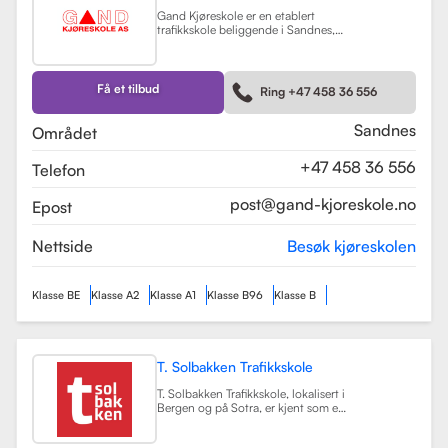
Gand Kjøreskole er en etablert
trafikkskole beliggende i Sandnes,
som tilbyr omfattende
føreropplæring for en rekke
kjøretøyklasser. Skolen har
spesialisert seg på opplæring for
Få et tilbud
Ring +47 458 36 556
personbiler, både med manuell og
automatgir, samt motorsykler (klasse
A, A1) og tilhengere (BE).
Les mer
Sandnes
Området
+47 458 36 556
Telefon
post@gand-kjoreskole.no
Epost
Nettside
Besøk kjøreskolen
Klasse BE
Klasse A2
Klasse A1
Klasse B96
Klasse B
T. Solbakken Trafikkskole
T. Solbakken Trafikkskole, lokalisert i
Bergen og på Sotra, er kjent som en
av de største trafikkskolene for
motorsykkelopplæring i området.