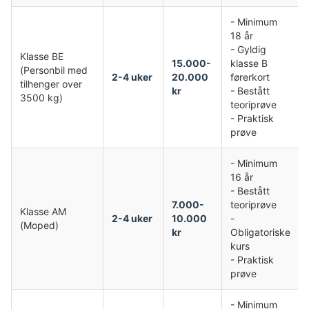
- Minimum
18 år
- Gyldig
Klasse BE
15.000-
klasse B
(Personbil med
2-4 uker
20.000
førerkort
tilhenger over
kr
- Bestått
3500 kg)
teoriprøve
- Praktisk
prøve
- Minimum
16 år
- Bestått
7.000-
teoriprøve
Klasse AM
2-4 uker
10.000
-
(Moped)
kr
Obligatoriske
kurs
- Praktisk
prøve
- Minimum