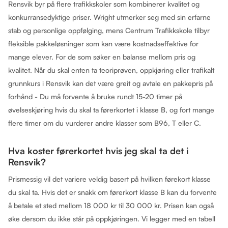
Rensvik byr på flere trafikkskoler som kombinerer kvalitet og
konkurransedyktige priser. Wright utmerker seg med sin erfarne
stab og personlige oppfølging, mens Centrum Trafikkskole tilbyr
fleksible pakkeløsninger som kan være kostnadseffektive for
mange elever. For de som søker en balanse mellom pris og
kvalitet. Når du skal enten ta teoriprøven, oppkjøring eller trafikalt
grunnkurs i Rensvik kan det være greit og avtale en pakkepris på
forhånd - Du må forvente å bruke rundt 15-20 timer på
øvelseskjøring hvis du skal ta førerkortet i klasse B, og fort mange
flere timer om du vurderer andre klasser som B96, T eller C.
Hva koster førerkortet hvis jeg skal ta det i
Rensvik?
Prismessig vil det variere veldig basert på hvilken førekort klasse
du skal ta. Hvis det er snakk om førerkort klasse B kan du forvente
å betale et sted mellom 18 000 kr til 30 000 kr. Prisen kan også
øke dersom du ikke står på oppkjøringen. Vi legger med en tabell