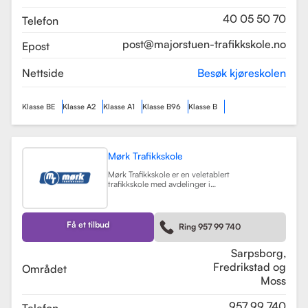
som sikrer en profesjonell og trygg
læringsopplevelse.
Les mer
40 05 50 70
Telefon
post@majorstuen-trafikkskole.no
Epost
Nettside
Besøk kjøreskolen
Klasse BE
Klasse A2
Klasse A1
Klasse B96
Klasse B
Mørk Trafikkskole
Mørk Trafikkskole er en veletablert
trafikkskole med avdelinger i
Sarpsborg, Fredrikstad og Moss.
Skolen er kjent for sin høye kvalitet
på undervisningen, og har fått
positive tilbakemeldinger fra elever,
Få et tilbud
Ring 957 99 740
med vurderinger som 5.0 i
Sarpsborg og 4.4 i Fredrikstad.
Les mer
Sarpsborg,
Fredrikstad og
Området
Moss
957 99 740