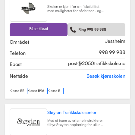
Skolen er kjent for sin fleksibilitet,
med muligheter for både teori- og
kjøretimer tilpasset elevenes
timeplaner. Med moderne
undervisningsmetoder og et
engasjert team, har 2050
Få et tilbud
Ring 998 99 988
Trafikkskole som mål å hjelpe elever
med å bli trygge og kompetente
sjåfører.
Les mer
Jessheim
Området
998 99 988
Telefon
post@2050trafikkskole.no
Epost
Nettside
Besøk kjøreskolen
Klasse BE
Klasse B96
Klasse B
Støyten Trafikkskolesenter
Med et team av erfarne instruktører,
tilbyr Støyten opplæring for ulike
førerkortklasser, inkludert klasse B
for personbiler, samt spesialiserte