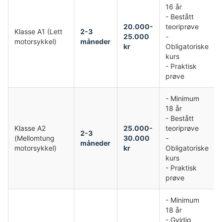
16 år
- Bestått
20.000-
teoriprøve
Klasse A1 (Lett
2-3
25.000
-
motorsykkel)
måneder
kr
Obligatoriske
kurs
- Praktisk
prøve
- Minimum
18 år
- Bestått
Klasse A2
25.000-
teoriprøve
2-3
(Mellomtung
30.000
-
måneder
motorsykkel)
kr
Obligatoriske
kurs
- Praktisk
prøve
- Minimum
18 år
- Gyldig