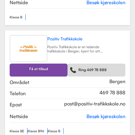
teorikurs og spesialiserte moduler
Nettside
Besøk kjøreskolen
for yrkessjåfører (YSK).
Les mer
Klasse B
Positiv Trafikkskole
Positiv Trafikkskole er en ledende
trafikkskole i Bergen, kjent for sitt
omfattende opplæringstilbud og
fokus på kvalitet. Skolen tilbyr
føreropplæring for både bil,
tilhenger og moped, og har
Få et tilbud
Ring 469 78 888
spesialiserte kurs som trafikalt
grunnkurs og mørkekjøring.
Les mer
Bergen
Området
469 78 888
Telefon
post@positiv-trafikkskole.no
Epost
Nettside
Besøk kjøreskolen
Klasse BE
Klasse B96
Klasse B