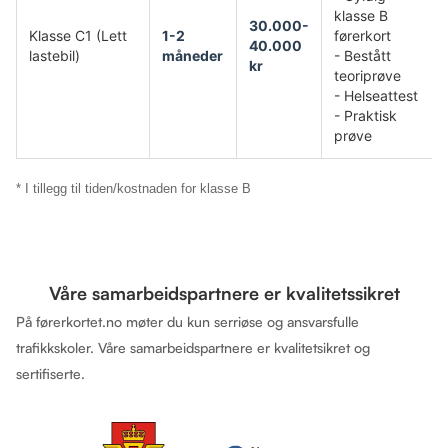
klasse B
30.000-
Klasse C1 (Lett
1-2
førerkort
40.000
lastebil)
måneder
- Bestått
kr
teoriprøve
- Helseattest
- Praktisk
prøve
* I tillegg til tiden/kostnaden for klasse B
Våre samarbeidspartnere er kvalitetssikret
På førerkortet.no møter du kun serriøse og ansvarsfulle
trafikkskoler. Våre samarbeidspartnere er kvalitetsikret og
sertifiserte.