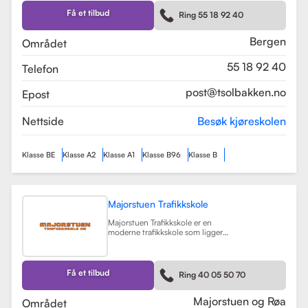
Skolen tilbyr et bredt spekter av
førerkortklasser, inkludert klasse B
Få et tilbud
Ring 55 18 92 40
for personbil, klasse A, A1, og A2 for
motorsykler, samt klasse BE og B96
for personbiler med tilhenger.
Bergen
Området
Les mer
55 18 92 40
Telefon
post@tsolbakken.no
Epost
Nettside
Besøk kjøreskolen
Klasse BE
Klasse A2
Klasse A1
Klasse B96
Klasse B
Majorstuen Trafikkskole
Majorstuen Trafikkskole er en
moderne trafikkskole som ligger
sentralt i Oslo, med avdelinger både
på Majorstuen og Røa. Skolen ble
etablert i 2015 og har raskt blitt
kjent for sin høye kvalitet på
Få et tilbud
Ring 40 05 50 70
opplæring. Alle instruktørene er
pedagogisk utdannet fra Nord
Universitet og Met Universitet, noe
Majorstuen og Røa
Området