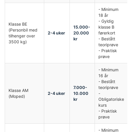
- Minimum
18 år
- Gyldig
Klasse BE
15.000-
klasse B
(Personbil med
2-4 uker
20.000
førerkort
tilhenger over
kr
- Bestått
3500 kg)
teoriprøve
- Praktisk
prøve
- Minimum
16 år
- Bestått
7.000-
teoriprøve
Klasse AM
2-4 uker
10.000
-
(Moped)
kr
Obligatoriske
kurs
- Praktisk
prøve
- Minimum