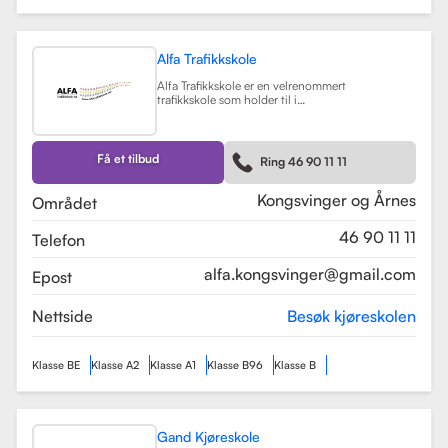
Alfa Trafikkskole
Alfa Trafikkskole er en velrenommert
trafikkskole som holder til i
Kongsvinger, kjent for sin fokus på
kvalitet og trygghet i
kjøreopplæringen. Skolen tilbyr et
bredt spekter av tjenester, inkludert
Få et tilbud
Ring 46 90 11 11
opplæring for førerkort klasse B,
både med manuelt og automatgir.
Les mer
Kongsvinger og Årnes
Området
46 90 11 11
Telefon
alfa.kongsvinger@gmail.com
Epost
Nettside
Besøk kjøreskolen
Klasse BE
Klasse A2
Klasse A1
Klasse B96
Klasse B
Gand Kjøreskole