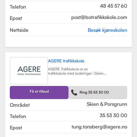
48 45 57 60
Telefon
post@botrafikkskole.com
Epost
Nettside
Besøk kjøreskolen
AGERE trafikkskole
AGERE Trafikkskole er en
trafikkskole med avdelinger i Skien
og Porsgrunn, som tilbyr
omfattende kjøreopplæring for alle
førerkortklasser, fra moped til buss
og lastebil. Skolen har som mål å gi
Få et tilbud
Ring 35 53 30 00
elevene de nødvendige ferdighetene
og holdningene for å bli trygge og
kompetente sjåfører, med et fokus
Skien & Porsgrunn
Området
på nullvisjonen om ingen drepte
eller hardt skadde i trafikken. Skolen
35 53 30 00
Telefon
har fått en vurdering på 3.9 fra
tidligere elever, noe som indikerer en
god kvalitet på opplæringen.
tung.tonsberg@agere.no
Epost
AGERE Trafikkskole tilbyr også ulike
kurs som trafikalt grunnkurs,