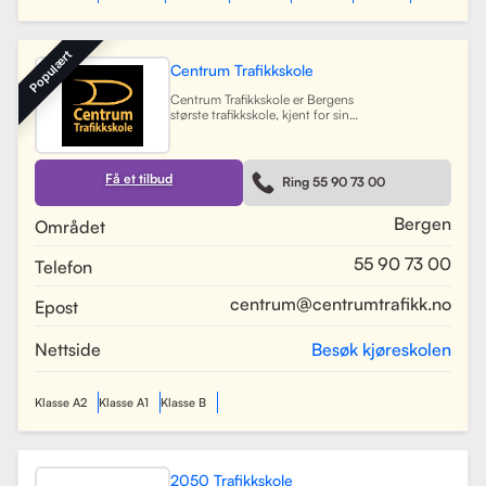
Populært
Centrum Trafikkskole
Centrum Trafikkskole er Bergens
største trafikkskole, kjent for sin
lange erfaring og fokus på personlig
oppfølging. Skolen tilbyr opplæring
for førerkort i alle klasser, og har et
team av 30 dyktige kjørelærere som
Få et tilbud
Ring 55 90 73 00
gir undervisning i et trygt og vennlig
miljø. Med lokaler i Bergen sentrum,
Lagunen og Åsane, dekker Centrum
Bergen
Området
hele Bergensområdet og tilbyr også
kurs på skoler rundt om i byen.
55 90 73 00
Telefon
Skolen har utviklet spesifikke
oppkjøringsruter for å forberede
elevene best mulig til oppkjøring.
centrum@centrumtrafikk.no
Epost
Gjennom en kombinasjon av teori
og praksis, har skolen som mål å
gjøre prosessen med å ta førerkort
Nettside
Besøk kjøreskolen
både enkel og trygg for alle elever.
Les mer
Klasse A2
Klasse A1
Klasse B
2050 Trafikkskole