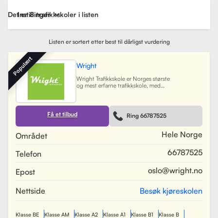
Det er 8 trafikkskoler i listen
Instillinger
Listen er sortert etter best til dårligst vurdering
Populært
Wright
Wright Trafikkskole er Norges største
og mest erfarne trafikkskole, med
nesten 40 avdelinger spredt over
Østlandet, Sørlandet, Vestlandet og
Trøndelag. Siden oppstarten har
skolen hatt som mål å tilby
Få et tilbud
Ring 66787525
profesjonell og engasjert
trafikopplæring for både
nybegynnere og erfarne sjåfører.
Hele Norge
Området
Skolen tilbyr et bredt spekter av
tjenester, inkludert obligatorisk
66787525
Telefon
opplæring, kjøretimer og
spesialiserte pakkeløsninger som
Superpakken, som kombinerer
oslo@wright.no
Epost
kjøretimer med all nødvendig
opplæring. Wright benytter
moderne digitale systemer for å
Nettside
Besøk kjøreskolen
gjøre det enkelt for elever å booke
timer, betale og kommunisere med
sine trafikklærere.
Les mer
Klasse BE
Klasse AM
Klasse A2
Klasse A1
Klasse B1
Klasse B