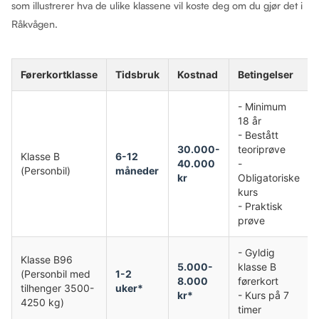
som illustrerer hva de ulike klassene vil koste deg om du gjør det i
Råkvågen.
Førerkortklasse
Tidsbruk
Kostnad
Betingelser
- Minimum
18 år
- Bestått
30.000-
teoriprøve
Klasse B
6-12
40.000
-
(Personbil)
måneder
kr
Obligatoriske
kurs
- Praktisk
prøve
- Gyldig
Klasse B96
5.000-
klasse B
(Personbil med
1-2
8.000
førerkort
tilhenger 3500-
uker*
kr*
- Kurs på 7
4250 kg)
timer