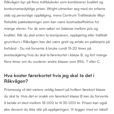
Råkvågen byr på flere trafikkskoler som kombinerer kvalitet og
konkurransedyktige priser. Wright utmerker seg med sin erfarne
stab og personlige oppfølging, mens Centrum Trafikkskole tilbyr
fleksible pakkeløsninger som kan være kostnadseffektive for
mange elever. For de som søker en balanse mellom pris og
kvalitet. Når du skal enten ta teoriprøven, oppkjøring eller trafikalt
grunnkurs i Råkvågen kan det være greit og avtale en pakkepris på
forhånd - Du må forvente å bruke rundt 15-20 timer på
øvelseskjøring hvis du skal ta førerkortet i klasse B, og fort mange
flere timer om du vurderer andre klasser som B96, T eller C.
Hva koster førerkortet hvis jeg skal ta det i
Råkvågen?
Prismessig vil det variere veldig basert på hvilken førekort klasse
du skal ta. Hvis det er snakk om førerkort klasse B kan du forvente
å betale et sted mellom 18 000 kr til 30 000 kr. Prisen kan også
øke dersom du ikke står på oppkjøringen. Vi legger med en tabell