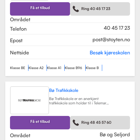
kurs som trafikalt grunnkurs og
mørkekjøring. Skolen er kjent for sin
Få et tilbud
Ring 40 45 17 23
fleksibilitet og tilpasning til elevenes
behov, noe som gjør
Området
læringsprosessen både effektiv og
hyggelig.
Les mer
40 45 17 23
Telefon
post@stoyten.no
Epost
Nettside
Besøk kjøreskolen
Klasse BE
Klasse A2
Klasse A1
Klasse B96
Klasse B
Bø Trafikkskole
Bø Trafikkskole er en anerkjent
trafikkskole som holder til i Telemark,
og den har et sterkt fokus på å gi
grundig og trygg opplæring til sine
elever. Skolen tilbyr opplæring for
førerkort i klasse B, B96 og BE, samt
Få et tilbud
Ring 48 45 57 60
en rekke kurs som trafikalt
grunnkurs, mørkekjøring, førstehjelp
og lastsikring.
Les mer
Bø og Seljord
Området