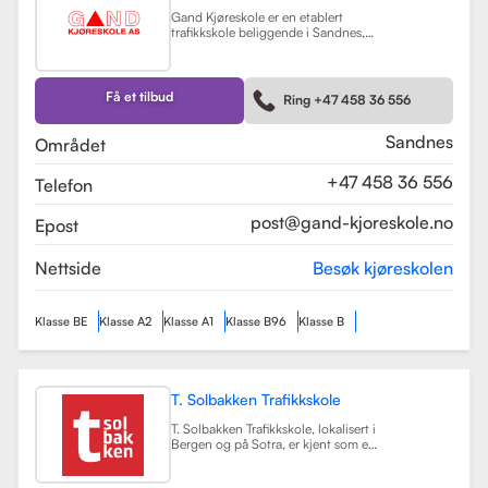
Gand Kjøreskole er en etablert
trafikkskole beliggende i Sandnes,
som tilbyr omfattende
føreropplæring for en rekke
kjøretøyklasser. Skolen har
spesialisert seg på opplæring for
Få et tilbud
Ring +47 458 36 556
personbiler, både med manuell og
automatgir, samt motorsykler (klasse
A, A1) og tilhengere (BE).
Les mer
Sandnes
Området
+47 458 36 556
Telefon
post@gand-kjoreskole.no
Epost
Nettside
Besøk kjøreskolen
Klasse BE
Klasse A2
Klasse A1
Klasse B96
Klasse B
T. Solbakken Trafikkskole
T. Solbakken Trafikkskole, lokalisert i
Bergen og på Sotra, er kjent som en
av de største trafikkskolene for
motorsykkelopplæring i området.