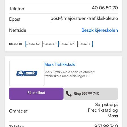
som sikrer en profesjonell og trygg
læringsopplevelse.
Les mer
40 05 50 70
Telefon
post@majorstuen-trafikkskole.no
Epost
Nettside
Besøk kjøreskolen
Klasse BE
Klasse A2
Klasse A1
Klasse B96
Klasse B
Mørk Trafikkskole
Mørk Trafikkskole er en veletablert
trafikkskole med avdelinger i
Sarpsborg, Fredrikstad og Moss.
Skolen er kjent for sin høye kvalitet
på undervisningen, og har fått
positive tilbakemeldinger fra elever,
Få et tilbud
Ring 957 99 740
med vurderinger som 5.0 i
Sarpsborg og 4.4 i Fredrikstad.
Les mer
Sarpsborg,
Fredrikstad og
Området
Moss
957 99 740