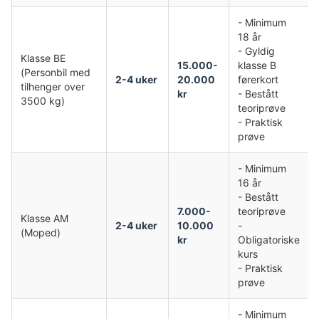
- Minimum
18 år
- Gyldig
Klasse BE
15.000-
klasse B
(Personbil med
2-4 uker
20.000
førerkort
tilhenger over
kr
- Bestått
3500 kg)
teoriprøve
- Praktisk
prøve
- Minimum
16 år
- Bestått
7.000-
teoriprøve
Klasse AM
2-4 uker
10.000
-
(Moped)
kr
Obligatoriske
kurs
- Praktisk
prøve
- Minimum