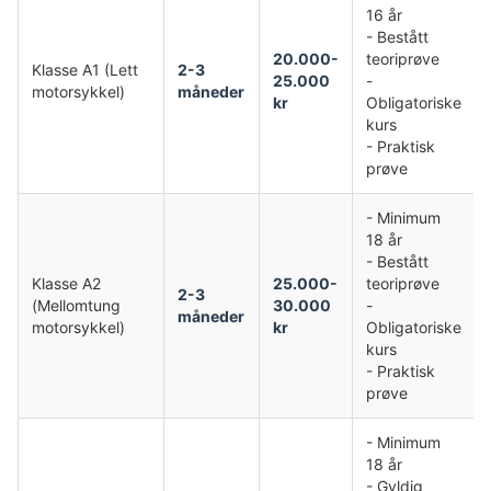
16 år
- Bestått
20.000-
teoriprøve
Klasse A1 (Lett
2-3
25.000
-
motorsykkel)
måneder
kr
Obligatoriske
kurs
- Praktisk
prøve
- Minimum
18 år
- Bestått
Klasse A2
25.000-
teoriprøve
2-3
(Mellomtung
30.000
-
måneder
motorsykkel)
kr
Obligatoriske
kurs
- Praktisk
prøve
- Minimum
18 år
- Gyldig