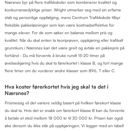
Nærsnes byr på flere trafikkskoler som kombinerer kvalitet og
konkurransedyktige priser. Wright utmerker seg med sin erfarne
stab og personlige oppfølging, mens Centrum Trafikkskole tilbyr
fleksible pakkeløsninger som kan være kostnadseffektive for
mange elever. For de som søker en balanse mellom pris og
kvalitet. Når du skal enten ta teoriprøven, oppkjøring eller trafikalt
grunnkurs i Nærsnes kan det være greit og avtale en pakkepris på
forhånd - Du må forvente å bruke rundt 15-20 timer på
øvelseskjøring hvis du skal ta førerkortet i klasse B, og fort mange
flere timer om du vurderer andre klasser som B96, T eller C.
Hva koster førerkortet hvis jeg skal ta det i
Nærsnes?
Prismessig vil det variere veldig basert på hvilken førekort klasse
du skal ta. Hvis det er snakk om førerkort klasse B kan du forvente
å betale et sted mellom 18 000 kr til 30 000 kr. Prisen kan også
øke dersom du ikke står på oppkjøringen. Vi legger med en tabell