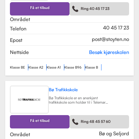
kurs som trafikalt grunnkurs og
mørkekjøring. Skolen er kjent for sin
Få et tilbud
Ring 40 45 17 23
fleksibilitet og tilpasning til elevenes
behov, noe som gjør
Området
læringsprosessen både effektiv og
hyggelig.
Les mer
40 45 17 23
Telefon
post@stoyten.no
Epost
Nettside
Besøk kjøreskolen
Klasse BE
Klasse A2
Klasse A1
Klasse B96
Klasse B
Bø Trafikkskole
Bø Trafikkskole er en anerkjent
trafikkskole som holder til i Telemark,
og den har et sterkt fokus på å gi
grundig og trygg opplæring til sine
elever. Skolen tilbyr opplæring for
førerkort i klasse B, B96 og BE, samt
Få et tilbud
Ring 48 45 57 60
en rekke kurs som trafikalt
grunnkurs, mørkekjøring, førstehjelp
og lastsikring.
Les mer
Bø og Seljord
Området