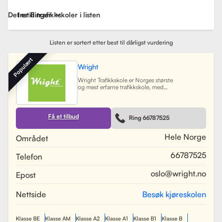
Det er 8 trafikkskoler i listen
Instillinger
Listen er sortert etter best til dårligst vurdering
Populært
Wright
Wright Trafikkskole er Norges største
og mest erfarne trafikkskole, med
nesten 40 avdelinger spredt over
Østlandet, Sørlandet, Vestlandet og
Trøndelag. Siden oppstarten har
skolen hatt som mål å tilby
Få et tilbud
Ring 66787525
profesjonell og engasjert
trafikopplæring for både
nybegynnere og erfarne sjåfører.
Hele Norge
Området
Skolen tilbyr et bredt spekter av
tjenester, inkludert obligatorisk
66787525
Telefon
opplæring, kjøretimer og
spesialiserte pakkeløsninger som
Superpakken, som kombinerer
oslo@wright.no
Epost
kjøretimer med all nødvendig
opplæring. Wright benytter
moderne digitale systemer for å
Nettside
Besøk kjøreskolen
gjøre det enkelt for elever å booke
timer, betale og kommunisere med
sine trafikklærere.
Les mer
Klasse BE
Klasse AM
Klasse A2
Klasse A1
Klasse B1
Klasse B