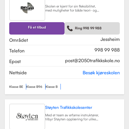
Skolen er kjent for sin fleksibilitet,
med muligheter for både teori- og
kjøretimer tilpasset elevenes
timeplaner. Med moderne
undervisningsmetoder og et
engasjert team, har 2050
Få et tilbud
Ring 998 99 988
Trafikkskole som mål å hjelpe elever
med å bli trygge og kompetente
sjåfører.
Les mer
Jessheim
Området
998 99 988
Telefon
post@2050trafikkskole.no
Epost
Nettside
Besøk kjøreskolen
Klasse BE
Klasse B96
Klasse B
Støyten Trafikkskolesenter
Med et team av erfarne instruktører,
tilbyr Støyten opplæring for ulike
førerkortklasser, inkludert klasse B
for personbiler, samt spesialiserte