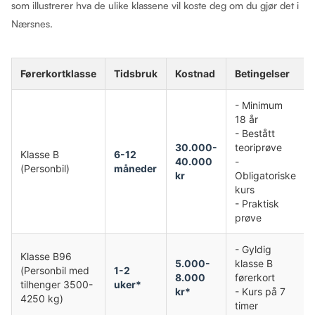
som illustrerer hva de ulike klassene vil koste deg om du gjør det i
Nærsnes.
Førerkortklasse
Tidsbruk
Kostnad
Betingelser
- Minimum
18 år
- Bestått
30.000-
teoriprøve
Klasse B
6-12
40.000
-
(Personbil)
måneder
kr
Obligatoriske
kurs
- Praktisk
prøve
- Gyldig
Klasse B96
5.000-
klasse B
(Personbil med
1-2
8.000
førerkort
tilhenger 3500-
uker*
kr*
- Kurs på 7
4250 kg)
timer