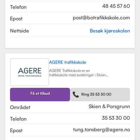
48 45 57 60
Telefon
post@botrafikkskole.com
Epost
Nettside
Besøk kjøreskolen
AGERE trafikkskole
AGERE Trafikkskole er en
trafikkskole med avdelinger i Skien
og Porsgrunn, som tilbyr
omfattende kjøreopplæring for alle
førerkortklasser, fra moped til buss
og lastebil. Skolen har som mål å gi
Få et tilbud
Ring 35 53 30 00
elevene de nødvendige ferdighetene
og holdningene for å bli trygge og
kompetente sjåfører, med et fokus
Skien & Porsgrunn
Området
på nullvisjonen om ingen drepte
eller hardt skadde i trafikken. Skolen
35 53 30 00
Telefon
har fått en vurdering på 3.9 fra
tidligere elever, noe som indikerer en
god kvalitet på opplæringen.
tung.tonsberg@agere.no
Epost
AGERE Trafikkskole tilbyr også ulike
kurs som trafikalt grunnkurs,