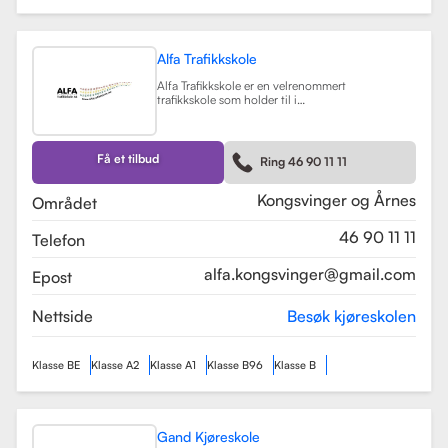
Alfa Trafikkskole
Alfa Trafikkskole er en velrenommert
trafikkskole som holder til i
Kongsvinger, kjent for sin fokus på
kvalitet og trygghet i
kjøreopplæringen. Skolen tilbyr et
bredt spekter av tjenester, inkludert
Få et tilbud
Ring 46 90 11 11
opplæring for førerkort klasse B,
både med manuelt og automatgir.
Les mer
Kongsvinger og Årnes
Området
46 90 11 11
Telefon
alfa.kongsvinger@gmail.com
Epost
Nettside
Besøk kjøreskolen
Klasse BE
Klasse A2
Klasse A1
Klasse B96
Klasse B
Gand Kjøreskole