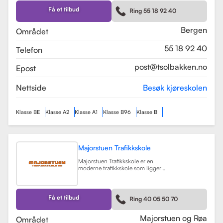
Skolen tilbyr et bredt spekter av
førerkortklasser, inkludert klasse B
Få et tilbud
Ring 55 18 92 40
for personbil, klasse A, A1, og A2 for
motorsykler, samt klasse BE og B96
for personbiler med tilhenger.
Bergen
Området
Les mer
55 18 92 40
Telefon
post@tsolbakken.no
Epost
Nettside
Besøk kjøreskolen
Klasse BE
Klasse A2
Klasse A1
Klasse B96
Klasse B
Majorstuen Trafikkskole
Majorstuen Trafikkskole er en
moderne trafikkskole som ligger
sentralt i Oslo, med avdelinger både
på Majorstuen og Røa. Skolen ble
etablert i 2015 og har raskt blitt
kjent for sin høye kvalitet på
Få et tilbud
Ring 40 05 50 70
opplæring. Alle instruktørene er
pedagogisk utdannet fra Nord
Universitet og Met Universitet, noe
Majorstuen og Røa
Området