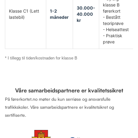
klasse B
30.000-
Klasse C1 (Lett
1-2
førerkort
40.000
lastebil)
måneder
- Bestått
kr
teoriprøve
- Helseattest
- Praktisk
prøve
* I tillegg til tiden/kostnaden for klasse B
Våre samarbeidspartnere er kvalitetssikret
På førerkortet.no møter du kun serriøse og ansvarsfulle
trafikkskoler. Våre samarbeidspartnere er kvalitetsikret og
sertifiserte.