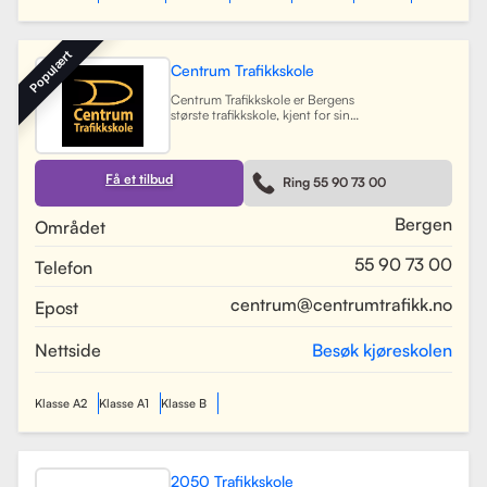
Populært
Centrum Trafikkskole
Centrum Trafikkskole er Bergens
største trafikkskole, kjent for sin
lange erfaring og fokus på personlig
oppfølging. Skolen tilbyr opplæring
for førerkort i alle klasser, og har et
team av 30 dyktige kjørelærere som
Få et tilbud
Ring 55 90 73 00
gir undervisning i et trygt og vennlig
miljø. Med lokaler i Bergen sentrum,
Lagunen og Åsane, dekker Centrum
Bergen
Området
hele Bergensområdet og tilbyr også
kurs på skoler rundt om i byen.
55 90 73 00
Telefon
Skolen har utviklet spesifikke
oppkjøringsruter for å forberede
elevene best mulig til oppkjøring.
centrum@centrumtrafikk.no
Epost
Gjennom en kombinasjon av teori
og praksis, har skolen som mål å
gjøre prosessen med å ta førerkort
Nettside
Besøk kjøreskolen
både enkel og trygg for alle elever.
Les mer
Klasse A2
Klasse A1
Klasse B
2050 Trafikkskole