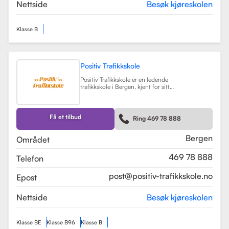
teorikurs og spesialiserte moduler
Nettside
Besøk kjøreskolen
for yrkessjåfører (YSK).
Les mer
Klasse B
Positiv Trafikkskole
Positiv Trafikkskole er en ledende
trafikkskole i Bergen, kjent for sitt
omfattende opplæringstilbud og
fokus på kvalitet. Skolen tilbyr
føreropplæring for både bil,
tilhenger og moped, og har
Få et tilbud
Ring 469 78 888
spesialiserte kurs som trafikalt
grunnkurs og mørkekjøring.
Les mer
Bergen
Området
469 78 888
Telefon
post@positiv-trafikkskole.no
Epost
Nettside
Besøk kjøreskolen
Klasse BE
Klasse B96
Klasse B