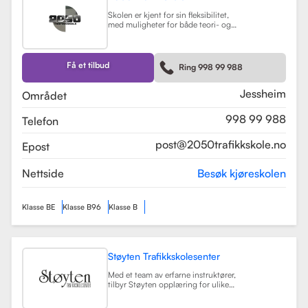
Skolen er kjent for sin fleksibilitet,
med muligheter for både teori- og
kjøretimer tilpasset elevenes
timeplaner. Med moderne
undervisningsmetoder og et
engasjert team, har 2050
Få et tilbud
Ring 998 99 988
Trafikkskole som mål å hjelpe elever
med å bli trygge og kompetente
sjåfører.
Les mer
Jessheim
Området
998 99 988
Telefon
post@2050trafikkskole.no
Epost
Nettside
Besøk kjøreskolen
Klasse BE
Klasse B96
Klasse B
Støyten Trafikkskolesenter
Med et team av erfarne instruktører,
tilbyr Støyten opplæring for ulike
førerkortklasser, inkludert klasse B
for personbiler, samt spesialiserte