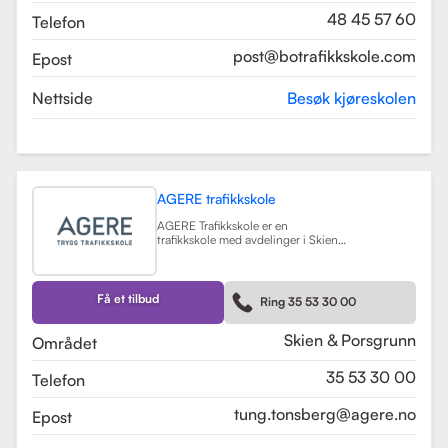
48 45 57 60
Telefon
post@botrafikkskole.com
Epost
Nettside
Besøk kjøreskolen
AGERE trafikkskole
AGERE Trafikkskole er en
trafikkskole med avdelinger i Skien
og Porsgrunn, som tilbyr
omfattende kjøreopplæring for alle
førerkortklasser, fra moped til buss
og lastebil. Skolen har som mål å gi
Få et tilbud
Ring 35 53 30 00
elevene de nødvendige ferdighetene
og holdningene for å bli trygge og
kompetente sjåfører, med et fokus
Skien & Porsgrunn
Området
på nullvisjonen om ingen drepte
eller hardt skadde i trafikken. Skolen
35 53 30 00
Telefon
har fått en vurdering på 3.9 fra
tidligere elever, noe som indikerer en
god kvalitet på opplæringen.
tung.tonsberg@agere.no
Epost
AGERE Trafikkskole tilbyr også ulike
kurs som trafikalt grunnkurs,