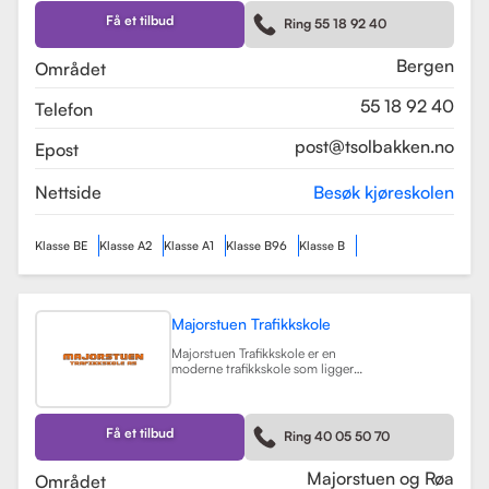
Skolen tilbyr et bredt spekter av
førerkortklasser, inkludert klasse B
Få et tilbud
Ring 55 18 92 40
for personbil, klasse A, A1, og A2 for
motorsykler, samt klasse BE og B96
for personbiler med tilhenger.
Bergen
Området
Les mer
55 18 92 40
Telefon
post@tsolbakken.no
Epost
Nettside
Besøk kjøreskolen
Klasse BE
Klasse A2
Klasse A1
Klasse B96
Klasse B
Majorstuen Trafikkskole
Majorstuen Trafikkskole er en
moderne trafikkskole som ligger
sentralt i Oslo, med avdelinger både
på Majorstuen og Røa. Skolen ble
etablert i 2015 og har raskt blitt
kjent for sin høye kvalitet på
Få et tilbud
Ring 40 05 50 70
opplæring. Alle instruktørene er
pedagogisk utdannet fra Nord
Universitet og Met Universitet, noe
Majorstuen og Røa
Området