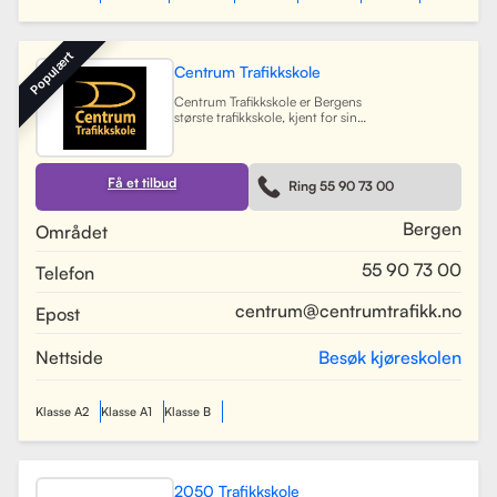
Populært
Centrum Trafikkskole
Centrum Trafikkskole er Bergens
største trafikkskole, kjent for sin
lange erfaring og fokus på personlig
oppfølging. Skolen tilbyr opplæring
for førerkort i alle klasser, og har et
team av 30 dyktige kjørelærere som
Få et tilbud
Ring 55 90 73 00
gir undervisning i et trygt og vennlig
miljø. Med lokaler i Bergen sentrum,
Lagunen og Åsane, dekker Centrum
Bergen
Området
hele Bergensområdet og tilbyr også
kurs på skoler rundt om i byen.
55 90 73 00
Telefon
Skolen har utviklet spesifikke
oppkjøringsruter for å forberede
elevene best mulig til oppkjøring.
centrum@centrumtrafikk.no
Epost
Gjennom en kombinasjon av teori
og praksis, har skolen som mål å
gjøre prosessen med å ta førerkort
Nettside
Besøk kjøreskolen
både enkel og trygg for alle elever.
Les mer
Klasse A2
Klasse A1
Klasse B
2050 Trafikkskole