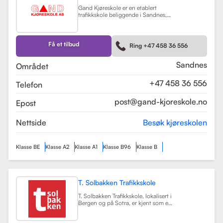
Gand Kjøreskole er en etablert
trafikkskole beliggende i Sandnes,
som tilbyr omfattende
føreropplæring for en rekke
kjøretøyklasser. Skolen har
spesialisert seg på opplæring for
Få et tilbud
Ring +47 458 36 556
personbiler, både med manuell og
automatgir, samt motorsykler (klasse
A, A1) og tilhengere (BE).
Les mer
Sandnes
Området
+47 458 36 556
Telefon
post@gand-kjoreskole.no
Epost
Nettside
Besøk kjøreskolen
Klasse BE
Klasse A2
Klasse A1
Klasse B96
Klasse B
T. Solbakken Trafikkskole
T. Solbakken Trafikkskole, lokalisert i
Bergen og på Sotra, er kjent som en
av de største trafikkskolene for
motorsykkelopplæring i området.