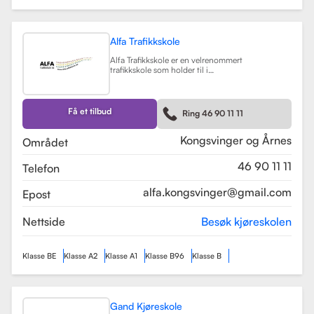
Alfa Trafikkskole
Alfa Trafikkskole er en velrenommert
trafikkskole som holder til i
Kongsvinger, kjent for sin fokus på
kvalitet og trygghet i
kjøreopplæringen. Skolen tilbyr et
bredt spekter av tjenester, inkludert
Få et tilbud
Ring 46 90 11 11
opplæring for førerkort klasse B,
både med manuelt og automatgir.
Les mer
Kongsvinger og Årnes
Området
46 90 11 11
Telefon
alfa.kongsvinger@gmail.com
Epost
Nettside
Besøk kjøreskolen
Klasse BE
Klasse A2
Klasse A1
Klasse B96
Klasse B
Gand Kjøreskole