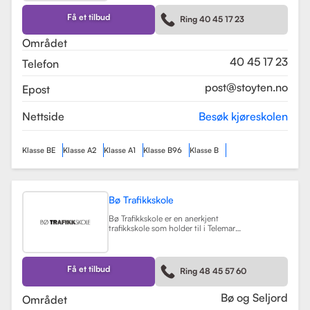
kurs som trafikalt grunnkurs og
mørkekjøring. Skolen er kjent for sin
Få et tilbud
Ring 40 45 17 23
fleksibilitet og tilpasning til elevenes
behov, noe som gjør
Området
læringsprosessen både effektiv og
hyggelig.
Les mer
40 45 17 23
Telefon
post@stoyten.no
Epost
Nettside
Besøk kjøreskolen
Klasse BE
Klasse A2
Klasse A1
Klasse B96
Klasse B
Bø Trafikkskole
Bø Trafikkskole er en anerkjent
trafikkskole som holder til i Telemark,
og den har et sterkt fokus på å gi
grundig og trygg opplæring til sine
elever. Skolen tilbyr opplæring for
førerkort i klasse B, B96 og BE, samt
Få et tilbud
Ring 48 45 57 60
en rekke kurs som trafikalt
grunnkurs, mørkekjøring, førstehjelp
og lastsikring.
Les mer
Bø og Seljord
Området