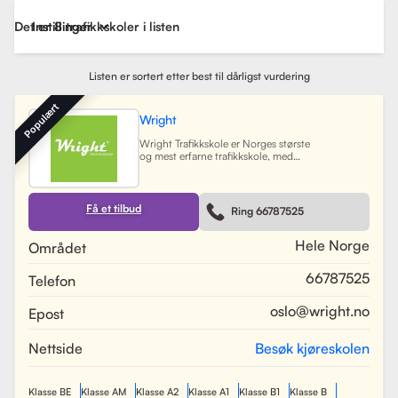
Det er 8 trafikkskoler i listen
Instillinger
Listen er sortert etter best til dårligst vurdering
Populært
Wright
Wright Trafikkskole er Norges største
og mest erfarne trafikkskole, med
nesten 40 avdelinger spredt over
Østlandet, Sørlandet, Vestlandet og
Trøndelag. Siden oppstarten har
skolen hatt som mål å tilby
Få et tilbud
Ring 66787525
profesjonell og engasjert
trafikopplæring for både
nybegynnere og erfarne sjåfører.
Hele Norge
Området
Skolen tilbyr et bredt spekter av
tjenester, inkludert obligatorisk
66787525
Telefon
opplæring, kjøretimer og
spesialiserte pakkeløsninger som
Superpakken, som kombinerer
oslo@wright.no
Epost
kjøretimer med all nødvendig
opplæring. Wright benytter
moderne digitale systemer for å
Nettside
Besøk kjøreskolen
gjøre det enkelt for elever å booke
timer, betale og kommunisere med
sine trafikklærere.
Les mer
Klasse BE
Klasse AM
Klasse A2
Klasse A1
Klasse B1
Klasse B