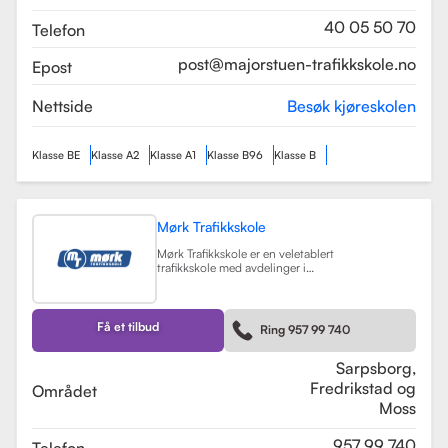
som sikrer en profesjonell og trygg
læringsopplevelse.
Les mer
40 05 50 70
Telefon
post@majorstuen-trafikkskole.no
Epost
Nettside
Besøk kjøreskolen
Klasse BE
Klasse A2
Klasse A1
Klasse B96
Klasse B
Mørk Trafikkskole
Mørk Trafikkskole er en veletablert
trafikkskole med avdelinger i
Sarpsborg, Fredrikstad og Moss.
Skolen er kjent for sin høye kvalitet
på undervisningen, og har fått
positive tilbakemeldinger fra elever,
Få et tilbud
Ring 957 99 740
med vurderinger som 5.0 i
Sarpsborg og 4.4 i Fredrikstad.
Les mer
Sarpsborg,
Fredrikstad og
Området
Moss
957 99 740