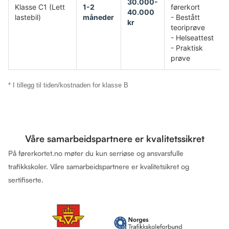
30.000-
Klasse C1 (Lett
1-2
førerkort
40.000
lastebil)
måneder
- Bestått
kr
teoriprøve
- Helseattest
- Praktisk
prøve
* I tillegg til tiden/kostnaden for klasse B
Våre samarbeidspartnere er kvalitetssikret
På førerkortet.no møter du kun serriøse og ansvarsfulle
trafikkskoler. Våre samarbeidspartnere er kvalitetsikret og
sertifiserte.