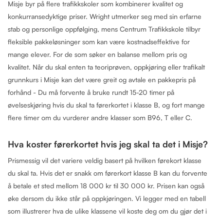
Misje byr på flere trafikkskoler som kombinerer kvalitet og
konkurransedyktige priser. Wright utmerker seg med sin erfarne
stab og personlige oppfølging, mens Centrum Trafikkskole tilbyr
fleksible pakkeløsninger som kan være kostnadseffektive for
mange elever. For de som søker en balanse mellom pris og
kvalitet. Når du skal enten ta teoriprøven, oppkjøring eller trafikalt
grunnkurs i Misje kan det være greit og avtale en pakkepris på
forhånd - Du må forvente å bruke rundt 15-20 timer på
øvelseskjøring hvis du skal ta førerkortet i klasse B, og fort mange
flere timer om du vurderer andre klasser som B96, T eller C.
Hva koster førerkortet hvis jeg skal ta det i Misje?
Prismessig vil det variere veldig basert på hvilken førekort klasse
du skal ta. Hvis det er snakk om førerkort klasse B kan du forvente
å betale et sted mellom 18 000 kr til 30 000 kr. Prisen kan også
øke dersom du ikke står på oppkjøringen. Vi legger med en tabell
som illustrerer hva de ulike klassene vil koste deg om du gjør det i