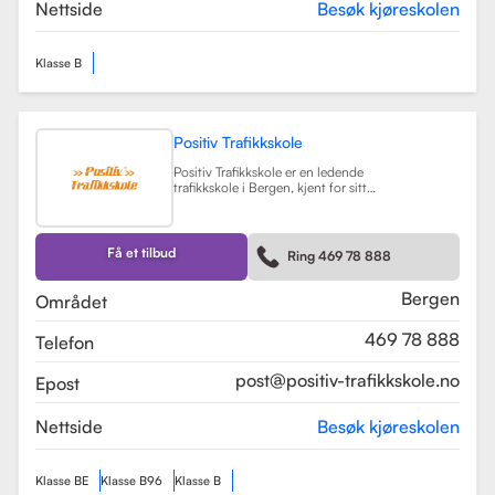
teorikurs og spesialiserte moduler
Nettside
Besøk kjøreskolen
for yrkessjåfører (YSK).
Les mer
Klasse B
Positiv Trafikkskole
Positiv Trafikkskole er en ledende
trafikkskole i Bergen, kjent for sitt
omfattende opplæringstilbud og
fokus på kvalitet. Skolen tilbyr
føreropplæring for både bil,
tilhenger og moped, og har
Få et tilbud
Ring 469 78 888
spesialiserte kurs som trafikalt
grunnkurs og mørkekjøring.
Les mer
Bergen
Området
469 78 888
Telefon
post@positiv-trafikkskole.no
Epost
Nettside
Besøk kjøreskolen
Klasse BE
Klasse B96
Klasse B