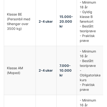
- Minimum
18 år
- Gyldig
Klasse BE
15.000-
klasse B
(Personbil med
2-4 uker
20.000
førerkort
tilhenger over
kr
- Bestått
3500 kg)
teoriprøve
- Praktisk
prøve
- Minimum
16 år
- Bestått
7.000-
teoriprøve
Klasse AM
2-4 uker
10.000
-
(Moped)
kr
Obligatoriske
kurs
- Praktisk
prøve
- Minimum
16 år