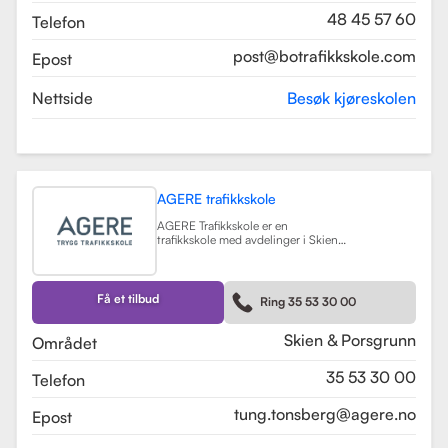
48 45 57 60
Telefon
post@botrafikkskole.com
Epost
Nettside
Besøk kjøreskolen
AGERE trafikkskole
AGERE Trafikkskole er en
trafikkskole med avdelinger i Skien
og Porsgrunn, som tilbyr
omfattende kjøreopplæring for alle
førerkortklasser, fra moped til buss
og lastebil. Skolen har som mål å gi
Få et tilbud
Ring 35 53 30 00
elevene de nødvendige ferdighetene
og holdningene for å bli trygge og
kompetente sjåfører, med et fokus
Skien & Porsgrunn
Området
på nullvisjonen om ingen drepte
eller hardt skadde i trafikken. Skolen
35 53 30 00
Telefon
har fått en vurdering på 3.9 fra
tidligere elever, noe som indikerer en
god kvalitet på opplæringen.
tung.tonsberg@agere.no
Epost
AGERE Trafikkskole tilbyr også ulike
kurs som trafikalt grunnkurs,