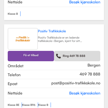
teorikurs og spesialiserte moduler
Nettside
Besøk kjøreskolen
for yrkessjåfører (YSK).
Les mer
Klasse B
Positiv Trafikkskole
Positiv Trafikkskole er en ledende
trafikkskole i Bergen, kjent for sitt
omfattende opplæringstilbud og
fokus på kvalitet. Skolen tilbyr
føreropplæring for både bil,
tilhenger og moped, og har
Få et tilbud
Ring 469 78 888
spesialiserte kurs som trafikalt
grunnkurs og mørkekjøring.
Les mer
Bergen
Området
469 78 888
Telefon
post@positiv-trafikkskole.no
Epost
Nettside
Besøk kjøreskolen
Klasse BE
Klasse B96
Klasse B