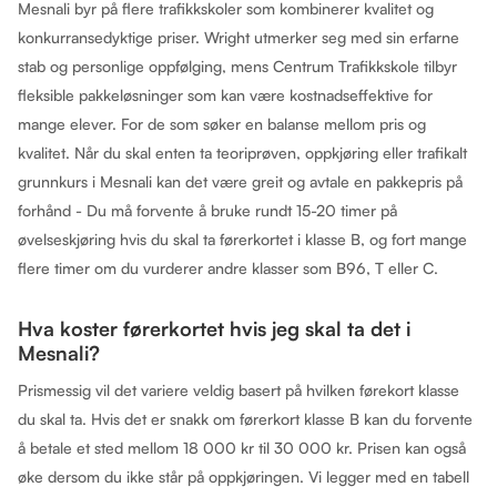
Mesnali byr på flere trafikkskoler som kombinerer kvalitet og
konkurransedyktige priser. Wright utmerker seg med sin erfarne
stab og personlige oppfølging, mens Centrum Trafikkskole tilbyr
fleksible pakkeløsninger som kan være kostnadseffektive for
mange elever. For de som søker en balanse mellom pris og
kvalitet. Når du skal enten ta teoriprøven, oppkjøring eller trafikalt
grunnkurs i Mesnali kan det være greit og avtale en pakkepris på
forhånd - Du må forvente å bruke rundt 15-20 timer på
øvelseskjøring hvis du skal ta førerkortet i klasse B, og fort mange
flere timer om du vurderer andre klasser som B96, T eller C.
Hva koster førerkortet hvis jeg skal ta det i
Mesnali?
Prismessig vil det variere veldig basert på hvilken førekort klasse
du skal ta. Hvis det er snakk om førerkort klasse B kan du forvente
å betale et sted mellom 18 000 kr til 30 000 kr. Prisen kan også
øke dersom du ikke står på oppkjøringen. Vi legger med en tabell