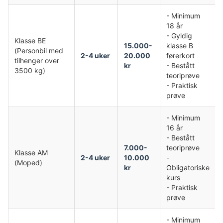
- Minimum
18 år
- Gyldig
Klasse BE
15.000-
klasse B
(Personbil med
2-4 uker
20.000
førerkort
tilhenger over
kr
- Bestått
3500 kg)
teoriprøve
- Praktisk
prøve
- Minimum
16 år
- Bestått
7.000-
teoriprøve
Klasse AM
2-4 uker
10.000
-
(Moped)
kr
Obligatoriske
kurs
- Praktisk
prøve
- Minimum