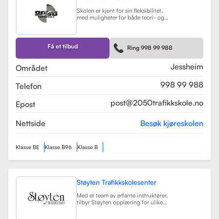
Skolen er kjent for sin fleksibilitet,
med muligheter for både teori- og
kjøretimer tilpasset elevenes
timeplaner. Med moderne
undervisningsmetoder og et
engasjert team, har 2050
Få et tilbud
Ring 998 99 988
Trafikkskole som mål å hjelpe elever
med å bli trygge og kompetente
sjåfører.
Les mer
Jessheim
Området
998 99 988
Telefon
post@2050trafikkskole.no
Epost
Nettside
Besøk kjøreskolen
Klasse BE
Klasse B96
Klasse B
Støyten Trafikkskolesenter
Med et team av erfarne instruktører,
tilbyr Støyten opplæring for ulike
førerkortklasser, inkludert klasse B
for personbiler, samt spesialiserte