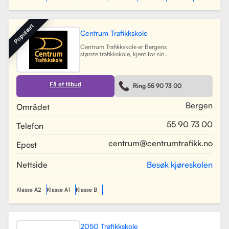
Populært
Centrum Trafikkskole
Centrum Trafikkskole er Bergens
største trafikkskole, kjent for sin
lange erfaring og fokus på personlig
oppfølging. Skolen tilbyr opplæring
for førerkort i alle klasser, og har et
team av 30 dyktige kjørelærere som
Få et tilbud
Ring 55 90 73 00
gir undervisning i et trygt og vennlig
miljø. Med lokaler i Bergen sentrum,
Lagunen og Åsane, dekker Centrum
Bergen
Området
hele Bergensområdet og tilbyr også
kurs på skoler rundt om i byen.
55 90 73 00
Telefon
Skolen har utviklet spesifikke
oppkjøringsruter for å forberede
elevene best mulig til oppkjøring.
centrum@centrumtrafikk.no
Epost
Gjennom en kombinasjon av teori
og praksis, har skolen som mål å
gjøre prosessen med å ta førerkort
Nettside
Besøk kjøreskolen
både enkel og trygg for alle elever.
Les mer
Klasse A2
Klasse A1
Klasse B
2050 Trafikkskole