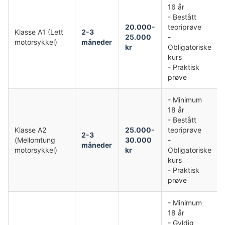
16 år
- Bestått
20.000-
teoriprøve
Klasse A1 (Lett
2-3
25.000
-
motorsykkel)
måneder
kr
Obligatoriske
kurs
- Praktisk
prøve
- Minimum
18 år
- Bestått
Klasse A2
25.000-
teoriprøve
2-3
(Mellomtung
30.000
-
måneder
motorsykkel)
kr
Obligatoriske
kurs
- Praktisk
prøve
- Minimum
18 år
- Gyldig