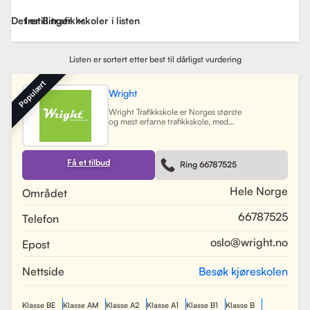
Det er 8 trafikkskoler i listen
Instillinger
Listen er sortert etter best til dårligst vurdering
Populært
Wright
Wright Trafikkskole er Norges største
og mest erfarne trafikkskole, med
nesten 40 avdelinger spredt over
Østlandet, Sørlandet, Vestlandet og
Trøndelag. Siden oppstarten har
skolen hatt som mål å tilby
Få et tilbud
Ring 66787525
profesjonell og engasjert
trafikopplæring for både
nybegynnere og erfarne sjåfører.
Hele Norge
Området
Skolen tilbyr et bredt spekter av
tjenester, inkludert obligatorisk
66787525
Telefon
opplæring, kjøretimer og
spesialiserte pakkeløsninger som
Superpakken, som kombinerer
oslo@wright.no
Epost
kjøretimer med all nødvendig
opplæring. Wright benytter
moderne digitale systemer for å
Nettside
Besøk kjøreskolen
gjøre det enkelt for elever å booke
timer, betale og kommunisere med
sine trafikklærere.
Les mer
Klasse BE
Klasse AM
Klasse A2
Klasse A1
Klasse B1
Klasse B