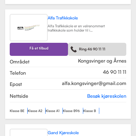
Alfa Trafikkskole
Alfa Trafikkskole er en velrenommert
trafikkskole som holder til i
Kongsvinger, kjent for sin fokus på
kvalitet og trygghet i
kjøreopplæringen. Skolen tilbyr et
bredt spekter av tjenester, inkludert
Få et tilbud
Ring 46 90 11 11
opplæring for førerkort klasse B,
både med manuelt og automatgir.
Les mer
Kongsvinger og Årnes
Området
46 90 11 11
Telefon
alfa.kongsvinger@gmail.com
Epost
Nettside
Besøk kjøreskolen
Klasse BE
Klasse A2
Klasse A1
Klasse B96
Klasse B
Gand Kjøreskole