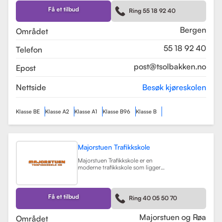
Skolen tilbyr et bredt spekter av
førerkortklasser, inkludert klasse B
Få et tilbud
Ring 55 18 92 40
for personbil, klasse A, A1, og A2 for
motorsykler, samt klasse BE og B96
for personbiler med tilhenger.
Bergen
Området
Les mer
55 18 92 40
Telefon
post@tsolbakken.no
Epost
Nettside
Besøk kjøreskolen
Klasse BE
Klasse A2
Klasse A1
Klasse B96
Klasse B
Majorstuen Trafikkskole
Majorstuen Trafikkskole er en
moderne trafikkskole som ligger
sentralt i Oslo, med avdelinger både
på Majorstuen og Røa. Skolen ble
etablert i 2015 og har raskt blitt
kjent for sin høye kvalitet på
Få et tilbud
Ring 40 05 50 70
opplæring. Alle instruktørene er
pedagogisk utdannet fra Nord
Universitet og Met Universitet, noe
Majorstuen og Røa
Området