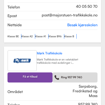
som sikrer en profesjonell og trygg
læringsopplevelse.
Les mer
40 05 50 70
Telefon
post@majorstuen-trafikkskole.no
Epost
Nettside
Besøk kjøreskolen
Klasse BE
Klasse A2
Klasse A1
Klasse B96
Klasse B
Mørk Trafikkskole
Mørk Trafikkskole er en veletablert
trafikkskole med avdelinger i
Sarpsborg, Fredrikstad og Moss.
Skolen er kjent for sin høye kvalitet
på undervisningen, og har fått
positive tilbakemeldinger fra elever,
Få et tilbud
Ring 957 99 740
med vurderinger som 5.0 i
Sarpsborg og 4.4 i Fredrikstad.
Les mer
Sarpsborg,
Fredrikstad og
Området
Moss
957 99 740