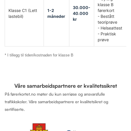
klasse B
30.000-
Klasse C1 (Lett
1-2
førerkort
40.000
lastebil)
måneder
- Bestått
kr
teoriprøve
- Helseattest
- Praktisk
prøve
* I tillegg til tiden/kostnaden for klasse B
Våre samarbeidspartnere er kvalitetssikret
På førerkortet.no møter du kun serriøse og ansvarsfulle
trafikkskoler. Våre samarbeidspartnere er kvalitetsikret og
sertifiserte.