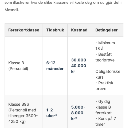
som illustrerer hva de ulike klassene vil koste deg om du gjør det i
Mesnali.
Førerkortklasse
Tidsbruk
Kostnad
Betingelser
- Minimum
18 år
- Bestått
30.000-
teoriprøve
Klasse B
6-12
40.000
-
(Personbil)
måneder
kr
Obligatoriske
kurs
- Praktisk
prøve
- Gyldig
Klasse B96
5.000-
klasse B
(Personbil med
1-2
8.000
førerkort
tilhenger 3500-
uker*
kr*
- Kurs på 7
4250 kg)
timer