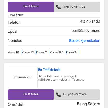
kurs som trafikalt grunnkurs og
mørkekjøring. Skolen er kjent for sin
Få et tilbud
Ring 40 45 17 23
fleksibilitet og tilpasning til elevenes
behov, noe som gjør
Området
læringsprosessen både effektiv og
hyggelig.
Les mer
40 45 17 23
Telefon
post@stoyten.no
Epost
Nettside
Besøk kjøreskolen
Klasse BE
Klasse A2
Klasse A1
Klasse B96
Klasse B
Bø Trafikkskole
Bø Trafikkskole er en anerkjent
trafikkskole som holder til i Telemark,
og den har et sterkt fokus på å gi
grundig og trygg opplæring til sine
elever. Skolen tilbyr opplæring for
førerkort i klasse B, B96 og BE, samt
Få et tilbud
Ring 48 45 57 60
en rekke kurs som trafikalt
grunnkurs, mørkekjøring, førstehjelp
og lastsikring.
Les mer
Bø og Seljord
Området