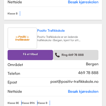
teorikurs og spesialiserte moduler
Nettside
Besøk kjøreskolen
for yrkessjåfører (YSK).
Les mer
Klasse B
Positiv Trafikkskole
Positiv Trafikkskole er en ledende
trafikkskole i Bergen, kjent for sitt
omfattende opplæringstilbud og
fokus på kvalitet. Skolen tilbyr
føreropplæring for både bil,
tilhenger og moped, og har
Få et tilbud
Ring 469 78 888
spesialiserte kurs som trafikalt
grunnkurs og mørkekjøring.
Les mer
Bergen
Området
469 78 888
Telefon
post@positiv-trafikkskole.no
Epost
Nettside
Besøk kjøreskolen
Klasse BE
Klasse B96
Klasse B