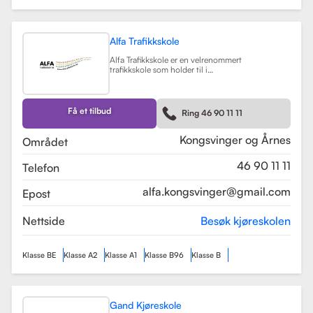
Alfa Trafikkskole
Alfa Trafikkskole er en velrenommert
trafikkskole som holder til i
Kongsvinger, kjent for sin fokus på
kvalitet og trygghet i
kjøreopplæringen. Skolen tilbyr et
bredt spekter av tjenester, inkludert
Få et tilbud
Ring 46 90 11 11
opplæring for førerkort klasse B,
både med manuelt og automatgir.
Les mer
Kongsvinger og Årnes
Området
46 90 11 11
Telefon
alfa.kongsvinger@gmail.com
Epost
Nettside
Besøk kjøreskolen
Klasse BE
Klasse A2
Klasse A1
Klasse B96
Klasse B
Gand Kjøreskole