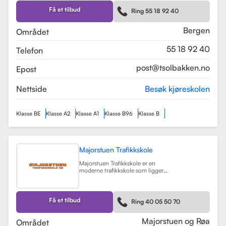
Skolen tilbyr et bredt spekter av
førerkortklasser, inkludert klasse B
Få et tilbud
Ring 55 18 92 40
for personbil, klasse A, A1, og A2 for
motorsykler, samt klasse BE og B96
for personbiler med tilhenger.
Bergen
Området
Les mer
55 18 92 40
Telefon
post@tsolbakken.no
Epost
Nettside
Besøk kjøreskolen
Klasse BE
Klasse A2
Klasse A1
Klasse B96
Klasse B
Majorstuen Trafikkskole
Majorstuen Trafikkskole er en
moderne trafikkskole som ligger
sentralt i Oslo, med avdelinger både
på Majorstuen og Røa. Skolen ble
etablert i 2015 og har raskt blitt
kjent for sin høye kvalitet på
Få et tilbud
Ring 40 05 50 70
opplæring. Alle instruktørene er
pedagogisk utdannet fra Nord
Universitet og Met Universitet, noe
Majorstuen og Røa
Området