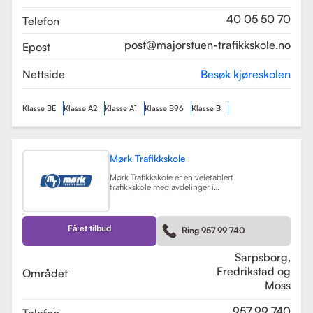
som sikrer en profesjonell og trygg
læringsopplevelse.
Les mer
40 05 50 70
Telefon
post@majorstuen-trafikkskole.no
Epost
Nettside
Besøk kjøreskolen
Klasse BE
Klasse A2
Klasse A1
Klasse B96
Klasse B
Mørk Trafikkskole
Mørk Trafikkskole er en veletablert
trafikkskole med avdelinger i
Sarpsborg, Fredrikstad og Moss.
Skolen er kjent for sin høye kvalitet
på undervisningen, og har fått
positive tilbakemeldinger fra elever,
Få et tilbud
Ring 957 99 740
med vurderinger som 5.0 i
Sarpsborg og 4.4 i Fredrikstad.
Les mer
Sarpsborg,
Fredrikstad og
Området
Moss
957 99 740