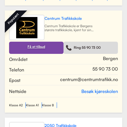
Populært
Centrum Trafikkskole
Centrum Trafikkskole er Bergens
største trafikkskole, kjent for sin
lange erfaring og fokus på personlig
oppfølging. Skolen tilbyr opplæring
for førerkort i alle klasser, og har et
team av 30 dyktige kjørelærere som
Få et tilbud
Ring 55 90 73 00
gir undervisning i et trygt og vennlig
miljø. Med lokaler i Bergen sentrum,
Lagunen og Åsane, dekker Centrum
Bergen
Området
hele Bergensområdet og tilbyr også
kurs på skoler rundt om i byen.
55 90 73 00
Telefon
Skolen har utviklet spesifikke
oppkjøringsruter for å forberede
elevene best mulig til oppkjøring.
centrum@centrumtrafikk.no
Epost
Gjennom en kombinasjon av teori
og praksis, har skolen som mål å
gjøre prosessen med å ta førerkort
Nettside
Besøk kjøreskolen
både enkel og trygg for alle elever.
Les mer
Klasse A2
Klasse A1
Klasse B
2050 Trafikkskole