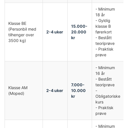
- Minimum
18 år
- Gyldig
Klasse BE
15.000-
klasse B
(Personbil med
2-4 uker
20.000
førerkort
tilhenger over
kr
- Bestått
3500 kg)
teoriprøve
- Praktisk
prøve
- Minimum
16 år
- Bestått
7.000-
teoriprøve
Klasse AM
2-4 uker
10.000
-
(Moped)
kr
Obligatoriske
kurs
- Praktisk
prøve
- Minimum