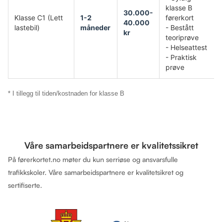
klasse B
30.000-
Klasse C1 (Lett
1-2
førerkort
40.000
lastebil)
måneder
- Bestått
kr
teoriprøve
- Helseattest
- Praktisk
prøve
* I tillegg til tiden/kostnaden for klasse B
Våre samarbeidspartnere er kvalitetssikret
På førerkortet.no møter du kun serriøse og ansvarsfulle
trafikkskoler. Våre samarbeidspartnere er kvalitetsikret og
sertifiserte.