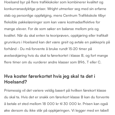
Hoelsand byr på flere trafikkskoler som kombinerer kvalitet og
konkurransedyktige priser. Wright utmerker seg med sin erfarne
stab og personlige oppfølging, mens Centrum Trafikkskole tilbyr
fleksible pakkeløsninger som kan være kostnadseffektive for
mange elever. For de som søker en balanse mellom pris og
kvalitet. Når du skal enten ta teoriprøven, oppkjøring eller trafikalt
grunnkurs i Hoelsand kan det være greit og avtale en pakkepris på
forhånd - Du må forvente å bruke rundt 15-20 timer på
øvelseskjøring hvis du skal ta førerkortet i klasse B, og fort mange
flere timer om du vurderer andre klasser som B96, T eller C.
Hva koster førerkortet hvis jeg skal ta det i
Hoelsand?
Prismessig vil det variere veldig basert på hvilken førekort klasse
du skal ta. Hvis det er snakk om førerkort klasse B kan du forvente
å betale et sted mellom 18 000 kr til 30 000 kr. Prisen kan også
øke dersom du ikke står på oppkjøringen. Vi legger med en tabell