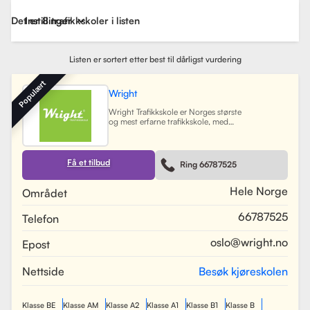
Det er 8 trafikkskoler i listen
Instillinger
Listen er sortert etter best til dårligst vurdering
Populært
Wright
Wright Trafikkskole er Norges største
og mest erfarne trafikkskole, med
nesten 40 avdelinger spredt over
Østlandet, Sørlandet, Vestlandet og
Trøndelag. Siden oppstarten har
skolen hatt som mål å tilby
Få et tilbud
Ring 66787525
profesjonell og engasjert
trafikopplæring for både
nybegynnere og erfarne sjåfører.
Hele Norge
Området
Skolen tilbyr et bredt spekter av
tjenester, inkludert obligatorisk
66787525
Telefon
opplæring, kjøretimer og
spesialiserte pakkeløsninger som
Superpakken, som kombinerer
oslo@wright.no
Epost
kjøretimer med all nødvendig
opplæring. Wright benytter
moderne digitale systemer for å
Nettside
Besøk kjøreskolen
gjøre det enkelt for elever å booke
timer, betale og kommunisere med
sine trafikklærere.
Les mer
Klasse BE
Klasse AM
Klasse A2
Klasse A1
Klasse B1
Klasse B