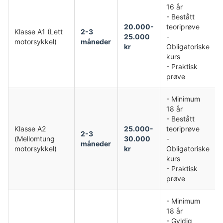
16 år
- Bestått
20.000-
teoriprøve
Klasse A1 (Lett
2-3
25.000
-
motorsykkel)
måneder
kr
Obligatoriske
kurs
- Praktisk
prøve
- Minimum
18 år
- Bestått
Klasse A2
25.000-
teoriprøve
2-3
(Mellomtung
30.000
-
måneder
motorsykkel)
kr
Obligatoriske
kurs
- Praktisk
prøve
- Minimum
18 år
- Gyldig