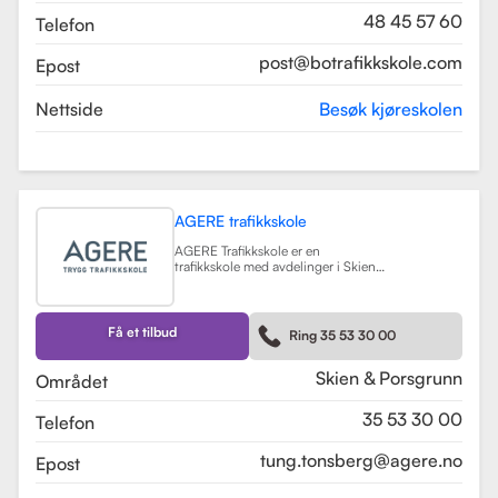
48 45 57 60
Telefon
post@botrafikkskole.com
Epost
Nettside
Besøk kjøreskolen
AGERE trafikkskole
AGERE Trafikkskole er en
trafikkskole med avdelinger i Skien
og Porsgrunn, som tilbyr
omfattende kjøreopplæring for alle
førerkortklasser, fra moped til buss
og lastebil. Skolen har som mål å gi
Få et tilbud
Ring 35 53 30 00
elevene de nødvendige ferdighetene
og holdningene for å bli trygge og
kompetente sjåfører, med et fokus
Skien & Porsgrunn
Området
på nullvisjonen om ingen drepte
eller hardt skadde i trafikken. Skolen
35 53 30 00
Telefon
har fått en vurdering på 3.9 fra
tidligere elever, noe som indikerer en
god kvalitet på opplæringen.
tung.tonsberg@agere.no
Epost
AGERE Trafikkskole tilbyr også ulike
kurs som trafikalt grunnkurs,