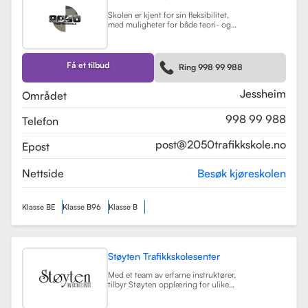
Skolen er kjent for sin fleksibilitet,
med muligheter for både teori- og
kjøretimer tilpasset elevenes
timeplaner. Med moderne
undervisningsmetoder og et
engasjert team, har 2050
Få et tilbud
Ring 998 99 988
Trafikkskole som mål å hjelpe elever
med å bli trygge og kompetente
sjåfører.
Les mer
Jessheim
Området
998 99 988
Telefon
post@2050trafikkskole.no
Epost
Nettside
Besøk kjøreskolen
Klasse BE
Klasse B96
Klasse B
Støyten Trafikkskolesenter
Med et team av erfarne instruktører,
tilbyr Støyten opplæring for ulike
førerkortklasser, inkludert klasse B
for personbiler, samt spesialiserte