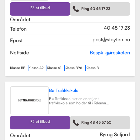
kurs som trafikalt grunnkurs og
mørkekjøring. Skolen er kjent for sin
Få et tilbud
Ring 40 45 17 23
fleksibilitet og tilpasning til elevenes
behov, noe som gjør
Området
læringsprosessen både effektiv og
hyggelig.
Les mer
40 45 17 23
Telefon
post@stoyten.no
Epost
Nettside
Besøk kjøreskolen
Klasse BE
Klasse A2
Klasse A1
Klasse B96
Klasse B
Bø Trafikkskole
Bø Trafikkskole er en anerkjent
trafikkskole som holder til i Telemark,
og den har et sterkt fokus på å gi
grundig og trygg opplæring til sine
elever. Skolen tilbyr opplæring for
førerkort i klasse B, B96 og BE, samt
Få et tilbud
Ring 48 45 57 60
en rekke kurs som trafikalt
grunnkurs, mørkekjøring, førstehjelp
og lastsikring.
Les mer
Bø og Seljord
Området