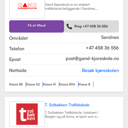
Gand Kjøreskole er en etablert
trafikkskole beliggende i Sandnes,
som tilbyr omfattende
føreropplæring for en rekke
kjøretøyklasser. Skolen har
spesialisert seg på opplæring for
Få et tilbud
Ring +47 458 36 556
personbiler, både med manuell og
automatgir, samt motorsykler (klasse
A, A1) og tilhengere (BE).
Les mer
Sandnes
Området
+47 458 36 556
Telefon
post@gand-kjoreskole.no
Epost
Nettside
Besøk kjøreskolen
Klasse BE
Klasse A2
Klasse A1
Klasse B96
Klasse B
T. Solbakken Trafikkskole
T. Solbakken Trafikkskole, lokalisert i
Bergen og på Sotra, er kjent som en
av de største trafikkskolene for
motorsykkelopplæring i området.