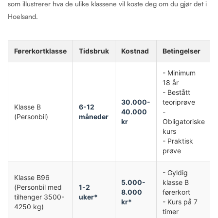
som illustrerer hva de ulike klassene vil koste deg om du gjør det i
Hoelsand.
Førerkortklasse
Tidsbruk
Kostnad
Betingelser
- Minimum
18 år
- Bestått
30.000-
teoriprøve
Klasse B
6-12
40.000
-
(Personbil)
måneder
kr
Obligatoriske
kurs
- Praktisk
prøve
- Gyldig
Klasse B96
5.000-
klasse B
(Personbil med
1-2
8.000
førerkort
tilhenger 3500-
uker*
kr*
- Kurs på 7
4250 kg)
timer