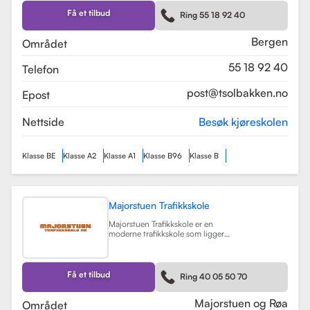
Skolen tilbyr et bredt spekter av
førerkortklasser, inkludert klasse B
Få et tilbud
Ring 55 18 92 40
for personbil, klasse A, A1, og A2 for
motorsykler, samt klasse BE og B96
for personbiler med tilhenger.
Bergen
Området
Les mer
55 18 92 40
Telefon
post@tsolbakken.no
Epost
Nettside
Besøk kjøreskolen
Klasse BE
Klasse A2
Klasse A1
Klasse B96
Klasse B
Majorstuen Trafikkskole
Majorstuen Trafikkskole er en
moderne trafikkskole som ligger
sentralt i Oslo, med avdelinger både
på Majorstuen og Røa. Skolen ble
etablert i 2015 og har raskt blitt
kjent for sin høye kvalitet på
Få et tilbud
Ring 40 05 50 70
opplæring. Alle instruktørene er
pedagogisk utdannet fra Nord
Universitet og Met Universitet, noe
Majorstuen og Røa
Området