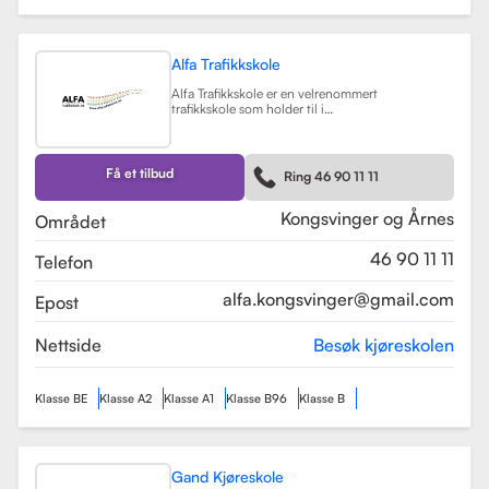
Alfa Trafikkskole
Alfa Trafikkskole er en velrenommert
trafikkskole som holder til i
Kongsvinger, kjent for sin fokus på
kvalitet og trygghet i
kjøreopplæringen. Skolen tilbyr et
bredt spekter av tjenester, inkludert
Få et tilbud
Ring 46 90 11 11
opplæring for førerkort klasse B,
både med manuelt og automatgir.
Les mer
Kongsvinger og Årnes
Området
46 90 11 11
Telefon
alfa.kongsvinger@gmail.com
Epost
Nettside
Besøk kjøreskolen
Klasse BE
Klasse A2
Klasse A1
Klasse B96
Klasse B
Gand Kjøreskole