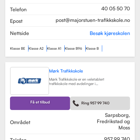
som sikrer en profesjonell og trygg
læringsopplevelse.
Les mer
40 05 50 70
Telefon
post@majorstuen-trafikkskole.no
Epost
Nettside
Besøk kjøreskolen
Klasse BE
Klasse A2
Klasse A1
Klasse B96
Klasse B
Mørk Trafikkskole
Mørk Trafikkskole er en veletablert
trafikkskole med avdelinger i
Sarpsborg, Fredrikstad og Moss.
Skolen er kjent for sin høye kvalitet
på undervisningen, og har fått
positive tilbakemeldinger fra elever,
Få et tilbud
Ring 957 99 740
med vurderinger som 5.0 i
Sarpsborg og 4.4 i Fredrikstad.
Les mer
Sarpsborg,
Fredrikstad og
Området
Moss
957 99 740