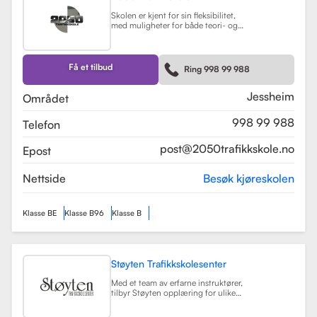
Skolen er kjent for sin fleksibilitet,
med muligheter for både teori- og
kjøretimer tilpasset elevenes
timeplaner. Med moderne
undervisningsmetoder og et
engasjert team, har 2050
Få et tilbud
Ring 998 99 988
Trafikkskole som mål å hjelpe elever
med å bli trygge og kompetente
sjåfører.
Les mer
Jessheim
Området
998 99 988
Telefon
post@2050trafikkskole.no
Epost
Nettside
Besøk kjøreskolen
Klasse BE
Klasse B96
Klasse B
Støyten Trafikkskolesenter
Med et team av erfarne instruktører,
tilbyr Støyten opplæring for ulike
førerkortklasser, inkludert klasse B
for personbiler, samt spesialiserte