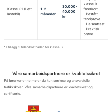
klasse B
30.000-
Klasse C1 (Lett
1-2
førerkort
40.000
lastebil)
måneder
- Bestått
kr
teoriprøve
- Helseattest
- Praktisk
prøve
* I tillegg til tiden/kostnaden for klasse B
Våre samarbeidspartnere er kvalitetssikret
På førerkortet.no møter du kun serriøse og ansvarsfulle
trafikkskoler. Våre samarbeidspartnere er kvalitetsikret og
sertifiserte.