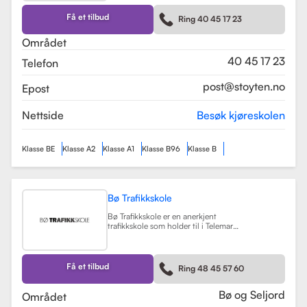
kurs som trafikalt grunnkurs og
mørkekjøring. Skolen er kjent for sin
Få et tilbud
Ring 40 45 17 23
fleksibilitet og tilpasning til elevenes
behov, noe som gjør
Området
læringsprosessen både effektiv og
hyggelig.
Les mer
40 45 17 23
Telefon
post@stoyten.no
Epost
Nettside
Besøk kjøreskolen
Klasse BE
Klasse A2
Klasse A1
Klasse B96
Klasse B
Bø Trafikkskole
Bø Trafikkskole er en anerkjent
trafikkskole som holder til i Telemark,
og den har et sterkt fokus på å gi
grundig og trygg opplæring til sine
elever. Skolen tilbyr opplæring for
førerkort i klasse B, B96 og BE, samt
Få et tilbud
Ring 48 45 57 60
en rekke kurs som trafikalt
grunnkurs, mørkekjøring, førstehjelp
og lastsikring.
Les mer
Bø og Seljord
Området