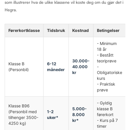
som illustrerer hva de ulike klassene vil koste deg om du gjør det i
Hegra.
Førerkortklasse
Tidsbruk
Kostnad
Betingelser
- Minimum
18 år
- Bestått
30.000-
teoriprøve
Klasse B
6-12
40.000
-
(Personbil)
måneder
kr
Obligatoriske
kurs
- Praktisk
prøve
- Gyldig
Klasse B96
5.000-
klasse B
(Personbil med
1-2
8.000
førerkort
tilhenger 3500-
uker*
kr*
- Kurs på 7
4250 kg)
timer