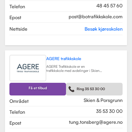
48 45 57 60
Telefon
post@botrafikkskole.com
Epost
Nettside
Besøk kjøreskolen
AGERE trafikkskole
AGERE Trafikkskole er en
trafikkskole med avdelinger i Skien
og Porsgrunn, som tilbyr
omfattende kjøreopplæring for alle
førerkortklasser, fra moped til buss
og lastebil. Skolen har som mål å gi
Få et tilbud
Ring 35 53 30 00
elevene de nødvendige ferdighetene
og holdningene for å bli trygge og
kompetente sjåfører, med et fokus
Skien & Porsgrunn
Området
på nullvisjonen om ingen drepte
eller hardt skadde i trafikken. Skolen
35 53 30 00
Telefon
har fått en vurdering på 3.9 fra
tidligere elever, noe som indikerer en
god kvalitet på opplæringen.
tung.tonsberg@agere.no
Epost
AGERE Trafikkskole tilbyr også ulike
kurs som trafikalt grunnkurs,