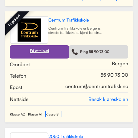
Populært
Centrum Trafikkskole
Centrum Trafikkskole er Bergens
største trafikkskole, kjent for sin
lange erfaring og fokus på personlig
oppfølging. Skolen tilbyr opplæring
for førerkort i alle klasser, og har et
team av 30 dyktige kjørelærere som
Få et tilbud
Ring 55 90 73 00
gir undervisning i et trygt og vennlig
miljø. Med lokaler i Bergen sentrum,
Lagunen og Åsane, dekker Centrum
Bergen
Området
hele Bergensområdet og tilbyr også
kurs på skoler rundt om i byen.
55 90 73 00
Telefon
Skolen har utviklet spesifikke
oppkjøringsruter for å forberede
elevene best mulig til oppkjøring.
centrum@centrumtrafikk.no
Epost
Gjennom en kombinasjon av teori
og praksis, har skolen som mål å
gjøre prosessen med å ta førerkort
Nettside
Besøk kjøreskolen
både enkel og trygg for alle elever.
Les mer
Klasse A2
Klasse A1
Klasse B
2050 Trafikkskole