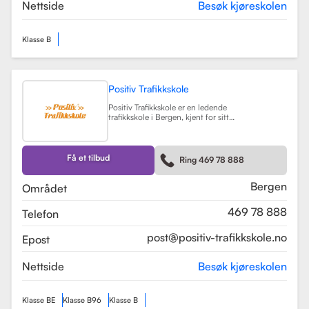
teorikurs og spesialiserte moduler
Nettside
Besøk kjøreskolen
for yrkessjåfører (YSK).
Les mer
Klasse B
Positiv Trafikkskole
Positiv Trafikkskole er en ledende
trafikkskole i Bergen, kjent for sitt
omfattende opplæringstilbud og
fokus på kvalitet. Skolen tilbyr
føreropplæring for både bil,
tilhenger og moped, og har
Få et tilbud
Ring 469 78 888
spesialiserte kurs som trafikalt
grunnkurs og mørkekjøring.
Les mer
Bergen
Området
469 78 888
Telefon
post@positiv-trafikkskole.no
Epost
Nettside
Besøk kjøreskolen
Klasse BE
Klasse B96
Klasse B