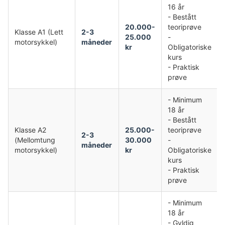
16 år
- Bestått
20.000-
teoriprøve
Klasse A1 (Lett
2-3
25.000
-
motorsykkel)
måneder
kr
Obligatoriske
kurs
- Praktisk
prøve
- Minimum
18 år
- Bestått
Klasse A2
25.000-
teoriprøve
2-3
(Mellomtung
30.000
-
måneder
motorsykkel)
kr
Obligatoriske
kurs
- Praktisk
prøve
- Minimum
18 år
- Gyldig