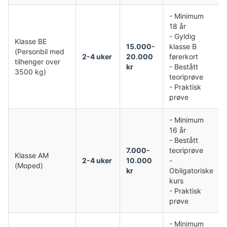
- Minimum
18 år
- Gyldig
Klasse BE
15.000-
klasse B
(Personbil med
2-4 uker
20.000
førerkort
tilhenger over
kr
- Bestått
3500 kg)
teoriprøve
- Praktisk
prøve
- Minimum
16 år
- Bestått
7.000-
teoriprøve
Klasse AM
2-4 uker
10.000
-
(Moped)
kr
Obligatoriske
kurs
- Praktisk
prøve
- Minimum