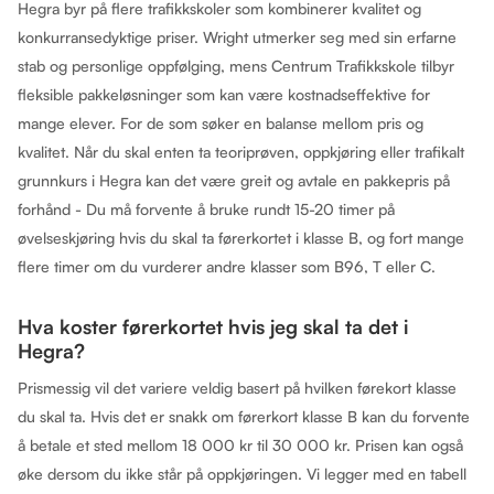
Hegra byr på flere trafikkskoler som kombinerer kvalitet og
konkurransedyktige priser. Wright utmerker seg med sin erfarne
stab og personlige oppfølging, mens Centrum Trafikkskole tilbyr
fleksible pakkeløsninger som kan være kostnadseffektive for
mange elever. For de som søker en balanse mellom pris og
kvalitet. Når du skal enten ta teoriprøven, oppkjøring eller trafikalt
grunnkurs i Hegra kan det være greit og avtale en pakkepris på
forhånd - Du må forvente å bruke rundt 15-20 timer på
øvelseskjøring hvis du skal ta førerkortet i klasse B, og fort mange
flere timer om du vurderer andre klasser som B96, T eller C.
Hva koster førerkortet hvis jeg skal ta det i
Hegra?
Prismessig vil det variere veldig basert på hvilken førekort klasse
du skal ta. Hvis det er snakk om førerkort klasse B kan du forvente
å betale et sted mellom 18 000 kr til 30 000 kr. Prisen kan også
øke dersom du ikke står på oppkjøringen. Vi legger med en tabell