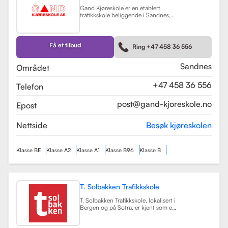
Gand Kjøreskole er en etablert
trafikkskole beliggende i Sandnes,
som tilbyr omfattende
føreropplæring for en rekke
kjøretøyklasser. Skolen har
spesialisert seg på opplæring for
Få et tilbud
Ring +47 458 36 556
personbiler, både med manuell og
automatgir, samt motorsykler (klasse
A, A1) og tilhengere (BE).
Les mer
Sandnes
Området
+47 458 36 556
Telefon
post@gand-kjoreskole.no
Epost
Nettside
Besøk kjøreskolen
Klasse BE
Klasse A2
Klasse A1
Klasse B96
Klasse B
T. Solbakken Trafikkskole
T. Solbakken Trafikkskole, lokalisert i
Bergen og på Sotra, er kjent som en
av de største trafikkskolene for
motorsykkelopplæring i området.