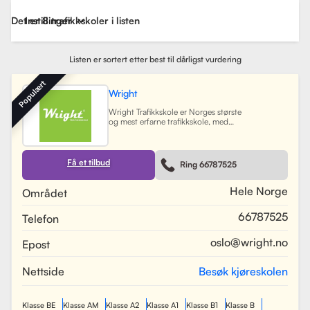
Det er 8 trafikkskoler i listen
Instillinger
Listen er sortert etter best til dårligst vurdering
Populært
Wright
Wright Trafikkskole er Norges største
og mest erfarne trafikkskole, med
nesten 40 avdelinger spredt over
Østlandet, Sørlandet, Vestlandet og
Trøndelag. Siden oppstarten har
skolen hatt som mål å tilby
Få et tilbud
Ring 66787525
profesjonell og engasjert
trafikopplæring for både
nybegynnere og erfarne sjåfører.
Hele Norge
Området
Skolen tilbyr et bredt spekter av
tjenester, inkludert obligatorisk
66787525
Telefon
opplæring, kjøretimer og
spesialiserte pakkeløsninger som
Superpakken, som kombinerer
oslo@wright.no
Epost
kjøretimer med all nødvendig
opplæring. Wright benytter
moderne digitale systemer for å
Nettside
Besøk kjøreskolen
gjøre det enkelt for elever å booke
timer, betale og kommunisere med
sine trafikklærere.
Les mer
Klasse BE
Klasse AM
Klasse A2
Klasse A1
Klasse B1
Klasse B