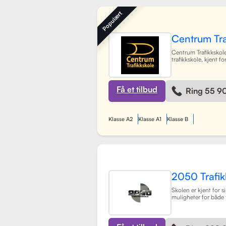
systemer for å gjøre 
booke timer, betal
Populært
sine trafikklærere.
L
Centrum Tra
Centrum Trafikkskole
trafikkskole, kjent fo
fokus på personlig 
tilbyr opplæring for f
og har et team av 30
som gir undervisning
Få et tilbud
Ring 55 9
miljø. Med lokaler i
Lagunen og Åsane, 
Bergensområdet og t
skoler rundt om i by
Klasse A2
Klasse A1
Klasse B
spesifikke oppkjørin
elevene best mulig t
Gjennom en kombina
praksis, har skolen 
prosessen med å ta f
og trygg for alle elev
2050 Trafik
Skolen er kjent for si
muligheter for både 
tilpasset elevenes t
moderne undervisni
engasjert team, har 
mål å hjelpe elever 