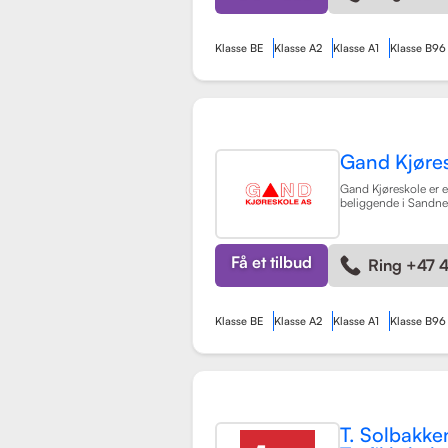
Klasse BE
Klasse A2
Klasse A1
Klasse B96
Gand Kjøre
Gand Kjøreskole er en
beliggende i Sandnes
omfattende føreropp
kjøretøyklasser. Skol
på opplæring for pe
manuell og automatg
Få et tilbud
Ring +47 
(klasse A, A1) og tilh
Klasse BE
Klasse A2
Klasse A1
Klasse B96
T. Solbakke