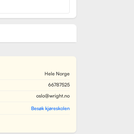
Hele Norge
66787525
oslo@wright.no
Besøk kjøreskolen