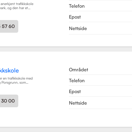
 anerkjent trafikkskole
Telefon
mark, og den har et
 grundig og trygg
Epost
ever. Skolen tilbyr
ort i klasse B, B96 og
s som trafikalt
5 57 60
Nettside
ing, førstehjelp og
Området
kkskole
r en trafikkskole med
Telefon
og Porsgrunn, som
øreopplæring for alle
Epost
 moped til buss og
 som mål å gi elevene
ighetene og
3 30 00
Nettside
i trygge og
 med et fokus på
n drepte eller hardt
kolen har fått en
tidligere elever, noe
 kvalitet på
Trafikkskole tilbyr
rafikalt grunnkurs,