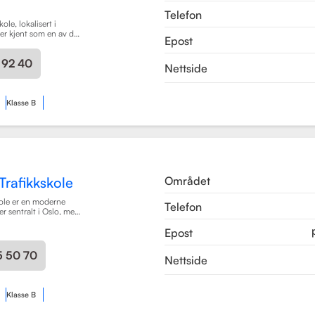
Telefon
ole, lokalisert i
er kjent som en av de
Epost
e for
g i området. Skolen
 92 40
r av førerkortklasser,
Nettside
r personbil, klasse A,
ykler, samt klasse BE
er med tilhenger.
Klasse B
Området
Trafikkskole
kole er en moderne
Telefon
er sentralt i Oslo, med
Majorstuen og Røa.
Epost
 2015 og har raskt blitt
alitet på opplæring.
r pedagogisk utdannet
5 50 70
Nettside
og Met Universitet,
ofesjonell og trygg
Les mer
Klasse B