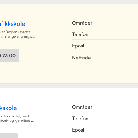
det enkelt for elever å
e og kommunisere med
es mer
Området
fikkskole
 er Bergens største
Telefon
r sin lange erfaring og
oppfølging. Skolen
Epost
ørerkort i alle klasser,
 dyktige kjørelærere
 i et trygt og vennlig
0 73 00
Nettside
 Bergen sentrum,
dekker Centrum hele
ilbyr også kurs på
en. Skolen har utviklet
gsruter for å forberede
il oppkjøring.
sjon av teori og
som mål å gjøre
ørerkort både enkel
er.
Les mer
Området
kskole
n fleksibilitet, med
Telefon
teori- og kjøretimer
imeplaner. Med
Epost
ngsmetoder og et
2050 Trafikkskole som
med å bli trygge og