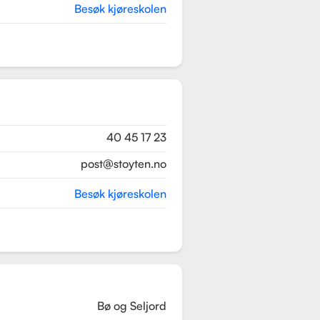
Besøk kjøreskolen
40 45 17 23
post@stoyten.no
Besøk kjøreskolen
Bø og Seljord