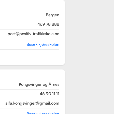
Bergen
469 78 888
post@positiv-trafikkskole.no
Besøk kjøreskolen
Kongsvinger og Årnes
46 90 11 11
alfa.kongsvinger@gmail.com
Besøk kjøreskolen