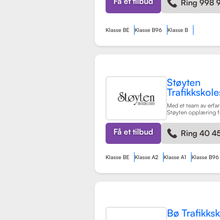
Få et tilbud
Ring 998 
kompetente sjåfører.
Klasse BE
Klasse B96
Klasse B
Støyten
Trafikkskole
Med et team av erfarn
Støyten opplæring f
førerkortklasser, inkl
personbiler, samt spe
Få et tilbud
Ring 40 45
trafikalt grunnkurs 
Skolen er kjent for si
tilpasning til eleve
læringsprosessen bå
Klasse BE
Klasse A2
Klasse A1
Klasse B96
hyggelig.
Les mer
Bø Trafikks