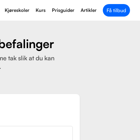
Kjøreskoler
Kurs
Prisguider
Artikler
Få tilbud
nbefalinger
me tak slik at du kan
.