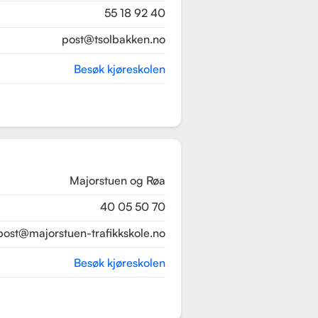
55 18 92 40
post@tsolbakken.no
Besøk kjøreskolen
Majorstuen og Røa
40 05 50 70
post@majorstuen-trafikkskole.no
Besøk kjøreskolen