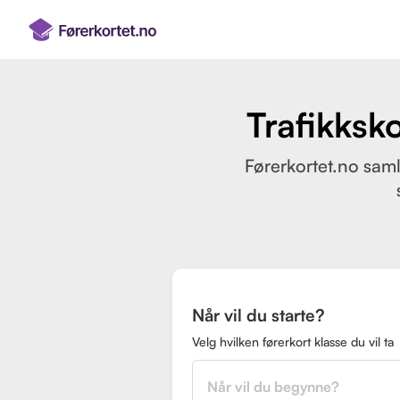
Trafikksko
Førerkortet.no samle
Når vil du starte?
Velg hvilken førerkort klasse du vil ta
Når vil du begynne?