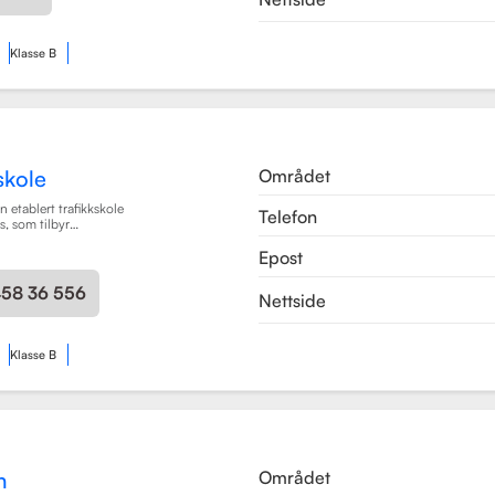
Klasse B
Området
skole
 etablert trafikkskole
Telefon
, som tilbyr
læring for en rekke
Epost
en har spesialisert seg
rsonbiler, både med
ir, samt motorsykler
458 36 556
Nettside
engere (BE).
Les mer
Klasse B
Området
n