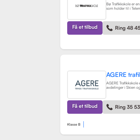
Bø Trafikkskole er en
som holder til i Tele
sterkt fokus på å gi
opplæring til sine el
opplæring for førerk
BE, samt en rekke kur
Få et tilbud
Ring 48 4
grunnkurs, mørkekjør
lastsikring.
Les mer
AGERE trafi
AGERE Trafikkskole e
avdelinger i Skien 
tilbyr omfattende kj
førerkortklasser, fra
lastebil. Skolen har
de nødvendige ferd
Få et tilbud
Ring 35 5
holdningene for å bl
kompetente sjåfører,
nullvisjonen om inge
skadde i trafikken. S
Klasse B
vurdering på 3.9 fra 
som indikerer en god
opplæringen. AGERE 
også ulike kurs som t