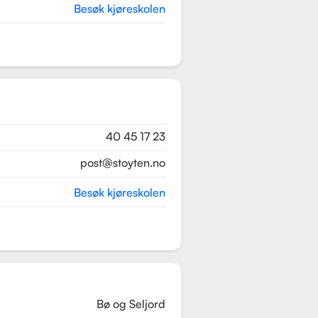
Besøk kjøreskolen
40 45 17 23
post@stoyten.no
Besøk kjøreskolen
Bø og Seljord