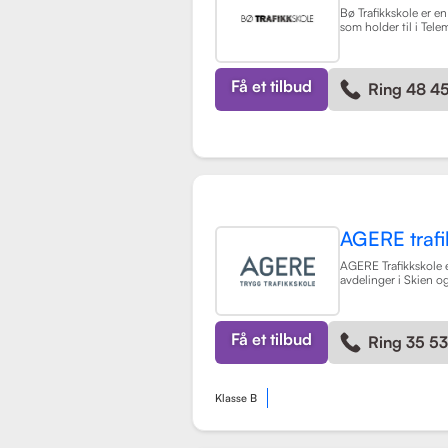
Bø Trafikkskole er en
som holder til i Tele
sterkt fokus på å gi
opplæring til sine el
opplæring for førerk
BE, samt en rekke kur
Få et tilbud
Ring 48 4
grunnkurs, mørkekjør
lastsikring.
Les mer
AGERE trafi
AGERE Trafikkskole e
avdelinger i Skien 
tilbyr omfattende kj
førerkortklasser, fra
lastebil. Skolen har
de nødvendige ferd
Få et tilbud
Ring 35 5
holdningene for å bl
kompetente sjåfører,
nullvisjonen om inge
skadde i trafikken. S
Klasse B
vurdering på 3.9 fra 
som indikerer en god
opplæringen. AGERE 
også ulike kurs som t