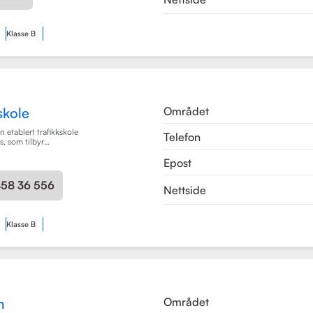
Klasse B
Området
skole
 etablert trafikkskole
Telefon
, som tilbyr
læring for en rekke
Epost
en har spesialisert seg
rsonbiler, både med
ir, samt motorsykler
458 36 556
Nettside
engere (BE).
Les mer
Klasse B
Området
n