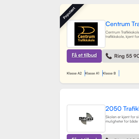
systemer for å gjøre 
booke timer, betal
Populært
sine trafikklærere.
L
Centrum Tra
Centrum Trafikkskole
trafikkskole, kjent fo
fokus på personlig 
tilbyr opplæring for f
og har et team av 30
som gir undervisning
Få et tilbud
Ring 55 9
miljø. Med lokaler i
Lagunen og Åsane, 
Bergensområdet og t
skoler rundt om i by
Klasse A2
Klasse A1
Klasse B
spesifikke oppkjørin
elevene best mulig t
Gjennom en kombina
praksis, har skolen 
prosessen med å ta f
og trygg for alle elev
2050 Trafik
Skolen er kjent for si
muligheter for både 
tilpasset elevenes t
moderne undervisni
engasjert team, har 
mål å hjelpe elever 