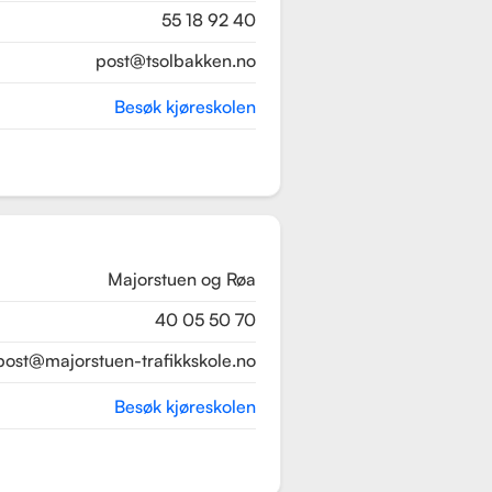
55 18 92 40
post@tsolbakken.no
Besøk kjøreskolen
Majorstuen og Røa
40 05 50 70
post@majorstuen-trafikkskole.no
Besøk kjøreskolen