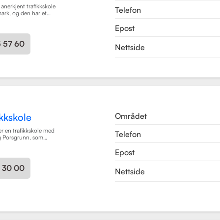
 anerkjent trafikkskole
Telefon
mark, og den har et
 grundig og trygg
Epost
ever. Skolen tilbyr
ort i klasse B, B96 og
s som trafikalt
5 57 60
Nettside
ing, førstehjelp og
Området
kkskole
r en trafikkskole med
Telefon
og Porsgrunn, som
øreopplæring for alle
Epost
 moped til buss og
 som mål å gi elevene
ighetene og
3 30 00
Nettside
i trygge og
 med et fokus på
n drepte eller hardt
kolen har fått en
tidligere elever, noe
 kvalitet på
Trafikkskole tilbyr
rafikalt grunnkurs,