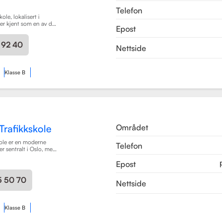
Telefon
ole, lokalisert i
er kjent som en av de
Epost
e for
g i området. Skolen
 92 40
r av førerkortklasser,
Nettside
r personbil, klasse A,
ykler, samt klasse BE
er med tilhenger.
Klasse B
Området
Trafikkskole
kole er en moderne
Telefon
er sentralt i Oslo, med
Majorstuen og Røa.
Epost
 2015 og har raskt blitt
alitet på opplæring.
r pedagogisk utdannet
5 50 70
Nettside
og Met Universitet,
ofesjonell og trygg
Les mer
Klasse B