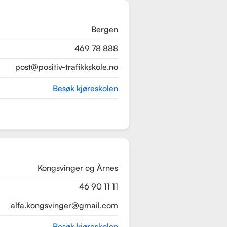
Bergen
469 78 888
post@positiv-trafikkskole.no
Besøk kjøreskolen
Kongsvinger og Årnes
46 90 11 11
alfa.kongsvinger@gmail.com
Besøk kjøreskolen