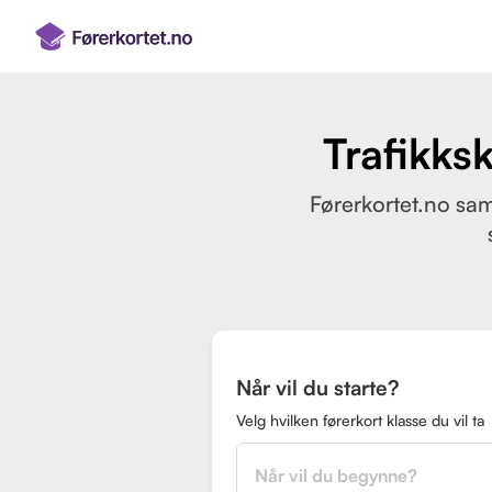
Trafikks
Førerkortet.no sam
Når vil du starte?
Velg hvilken førerkort klasse du vil ta
Når vil du begynne?