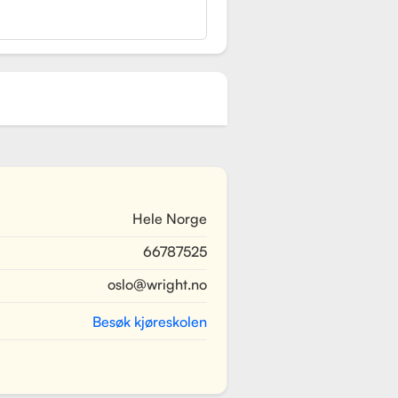
Hele Norge
66787525
oslo@wright.no
Besøk kjøreskolen