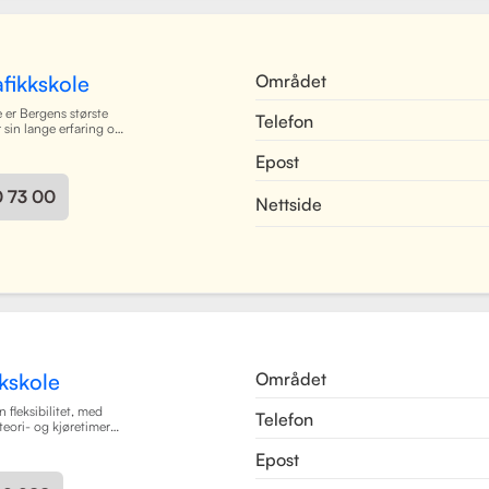
det enkelt for elever å
e og kommunisere med
es mer
Området
fikkskole
 er Bergens største
Telefon
r sin lange erfaring og
oppfølging. Skolen
Epost
ørerkort i alle klasser,
 dyktige kjørelærere
 i et trygt og vennlig
0 73 00
Nettside
 Bergen sentrum,
dekker Centrum hele
ilbyr også kurs på
en. Skolen har utviklet
gsruter for å forberede
il oppkjøring.
sjon av teori og
som mål å gjøre
ørerkort både enkel
er.
Les mer
Området
kskole
n fleksibilitet, med
Telefon
teori- og kjøretimer
imeplaner. Med
Epost
ngsmetoder og et
2050 Trafikkskole som
med å bli trygge og