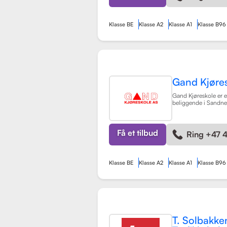
Klasse BE
Klasse A2
Klasse A1
Klasse B96
Gand Kjøre
Gand Kjøreskole er en
beliggende i Sandnes
omfattende føreropp
kjøretøyklasser. Skol
på opplæring for pe
manuell og automatg
Få et tilbud
Ring +47 
(klasse A, A1) og tilh
Klasse BE
Klasse A2
Klasse A1
Klasse B96
T. Solbakke