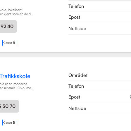
Telefon
ole, lokalisert i
er kjent som en av de
Epost
e for
g i området. Skolen
 92 40
r av førerkortklasser,
Nettside
r personbil, klasse A,
ykler, samt klasse BE
er med tilhenger.
Klasse B
Området
Trafikkskole
kole er en moderne
Telefon
er sentralt i Oslo, med
Majorstuen og Røa.
Epost
 2015 og har raskt blitt
alitet på opplæring.
r pedagogisk utdannet
5 50 70
Nettside
og Met Universitet,
ofesjonell og trygg
Les mer
Klasse B