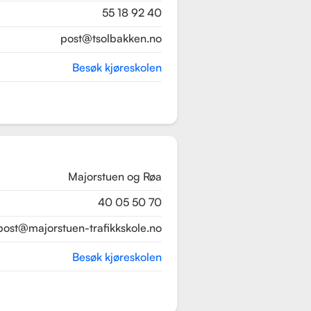
55 18 92 40
post@tsolbakken.no
Besøk kjøreskolen
Majorstuen og Røa
40 05 50 70
post@majorstuen-trafikkskole.no
Besøk kjøreskolen