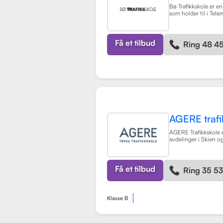
Bø Trafikkskole er en
som holder til i Tele
sterkt fokus på å gi
opplæring til sine el
opplæring for førerk
BE, samt en rekke kur
Få et tilbud
Ring 48 4
grunnkurs, mørkekjør
lastsikring.
Les mer
AGERE trafi
AGERE Trafikkskole e
avdelinger i Skien 
tilbyr omfattende kj
førerkortklasser, fra
lastebil. Skolen har
de nødvendige ferd
Få et tilbud
Ring 35 5
holdningene for å bl
kompetente sjåfører,
nullvisjonen om inge
skadde i trafikken. S
Klasse B
vurdering på 3.9 fra 
som indikerer en god
opplæringen. AGERE 
også ulike kurs som t