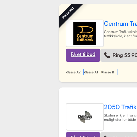
systemer for å gjøre 
booke timer, betal
Populært
sine trafikklærere.
L
Centrum Tra
Centrum Trafikkskole
trafikkskole, kjent fo
fokus på personlig 
tilbyr opplæring for f
og har et team av 30
som gir undervisning
Få et tilbud
Ring 55 9
miljø. Med lokaler i
Lagunen og Åsane, 
Bergensområdet og t
skoler rundt om i by
Klasse A2
Klasse A1
Klasse B
spesifikke oppkjørin
elevene best mulig t
Gjennom en kombina
praksis, har skolen 
prosessen med å ta f
og trygg for alle elev
2050 Trafik
Skolen er kjent for si
muligheter for både 
tilpasset elevenes t
moderne undervisni
engasjert team, har 
mål å hjelpe elever 