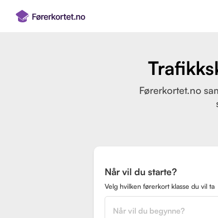
Trafikks
Førerkortet.no sam
Når vil du starte?
Velg hvilken førerkort klasse du vil ta
Når vil du begynne?