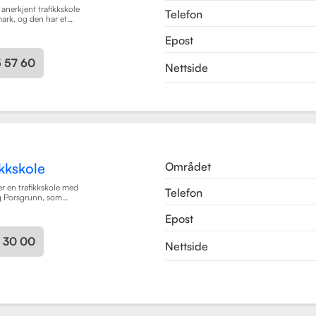
 anerkjent trafikkskole
Telefon
mark, og den har et
 grundig og trygg
Epost
ever. Skolen tilbyr
ort i klasse B, B96 og
s som trafikalt
5 57 60
Nettside
ing, førstehjelp og
Området
kkskole
r en trafikkskole med
Telefon
og Porsgrunn, som
øreopplæring for alle
Epost
 moped til buss og
 som mål å gi elevene
ighetene og
3 30 00
Nettside
i trygge og
 med et fokus på
n drepte eller hardt
kolen har fått en
tidligere elever, noe
 kvalitet på
Trafikkskole tilbyr
rafikalt grunnkurs,