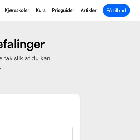
Kjøreskoler
Kurs
Prisguider
Artikler
Få tilbud
efalinger
 tak slik at du kan
.