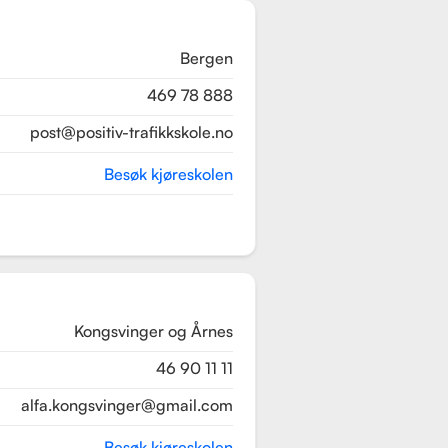
Bergen
469 78 888
post@positiv-trafikkskole.no
Besøk kjøreskolen
Kongsvinger og Årnes
46 90 11 11
alfa.kongsvinger@gmail.com
Besøk kjøreskolen