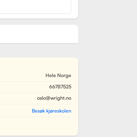
Hele Norge
66787525
oslo@wright.no
Besøk kjøreskolen