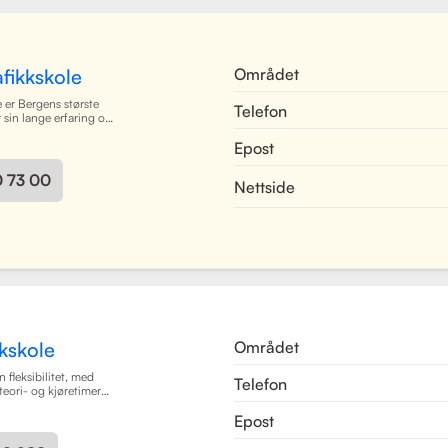
det enkelt for elever å
e og kommunisere med
es mer
Området
fikkskole
 er Bergens største
Telefon
r sin lange erfaring og
oppfølging. Skolen
Epost
ørerkort i alle klasser,
 dyktige kjørelærere
 i et trygt og vennlig
0 73 00
Nettside
 Bergen sentrum,
dekker Centrum hele
ilbyr også kurs på
en. Skolen har utviklet
gsruter for å forberede
il oppkjøring.
sjon av teori og
som mål å gjøre
ørerkort både enkel
er.
Les mer
Området
kskole
n fleksibilitet, med
Telefon
teori- og kjøretimer
imeplaner. Med
Epost
ngsmetoder og et
2050 Trafikkskole som
med å bli trygge og