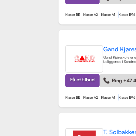
Klasse BE
Klasse A2
Klasse A1
Klasse B96
Gand Kjøre
Gand Kjøreskole er en
beliggende i Sandnes
omfattende føreropp
kjøretøyklasser. Skol
på opplæring for pe
manuell og automatg
Få et tilbud
Ring +47 
(klasse A, A1) og tilh
Klasse BE
Klasse A2
Klasse A1
Klasse B96
T. Solbakke