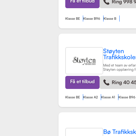
Få et tilbud
Ring 998 
kompetente sjåfører.
Klasse BE
Klasse B96
Klasse B
Støyten
Trafikkskole
Med et team av erfarn
Støyten opplæring f
førerkortklasser, inkl
personbiler, samt spe
Få et tilbud
Ring 40 45
trafikalt grunnkurs 
Skolen er kjent for si
tilpasning til eleve
læringsprosessen bå
Klasse BE
Klasse A2
Klasse A1
Klasse B96
hyggelig.
Les mer
Bø Trafikks