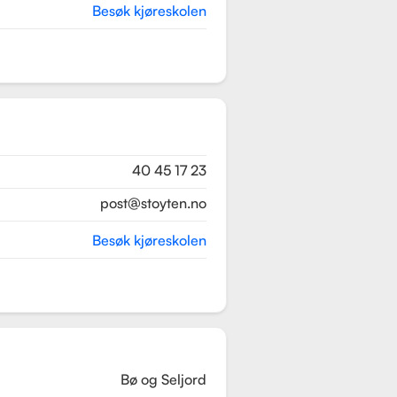
Besøk kjøreskolen
40 45 17 23
post@stoyten.no
Besøk kjøreskolen
Bø og Seljord