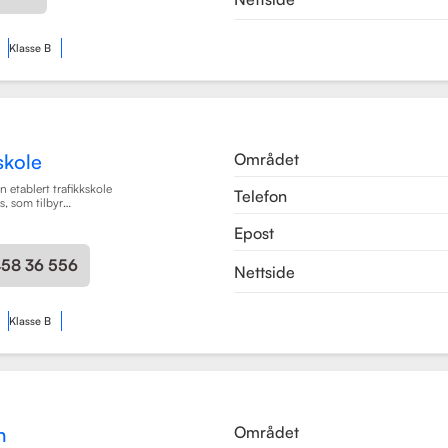
Klasse B
Området
skole
 etablert trafikkskole
Telefon
, som tilbyr
læring for en rekke
Epost
en har spesialisert seg
rsonbiler, både med
ir, samt motorsykler
458 36 556
Nettside
engere (BE).
Les mer
Klasse B
Området
n