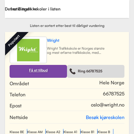
Det er 8 trafikkskoler i listen
Instillinger
Listen er sortert etter best til dårligst vurdering
Populært
Wright
Wright Trafikkskole er Norges største
og mest erfarne trafikkskole, med
nesten 40 avdelinger spredt over
Østlandet, Sørlandet, Vestlandet og
Trøndelag. Siden oppstarten har
skolen hatt som mål å tilby
Få et tilbud
Ring 66787525
profesjonell og engasjert
trafikopplæring for både
nybegynnere og erfarne sjåfører.
Hele Norge
Området
Skolen tilbyr et bredt spekter av
tjenester, inkludert obligatorisk
66787525
Telefon
opplæring, kjøretimer og
spesialiserte pakkeløsninger som
Superpakken, som kombinerer
oslo@wright.no
Epost
kjøretimer med all nødvendig
opplæring. Wright benytter
moderne digitale systemer for å
Nettside
Besøk kjøreskolen
gjøre det enkelt for elever å booke
timer, betale og kommunisere med
sine trafikklærere.
Les mer
Klasse BE
Klasse AM
Klasse A2
Klasse A1
Klasse B1
Klasse B