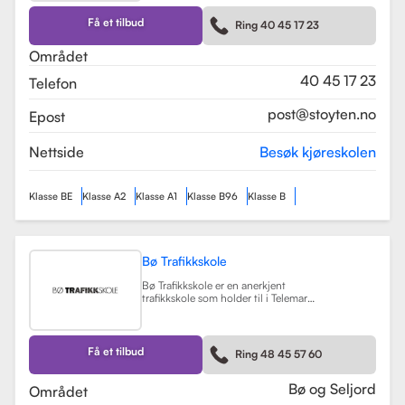
kurs som trafikalt grunnkurs og
mørkekjøring. Skolen er kjent for sin
Få et tilbud
Ring 40 45 17 23
fleksibilitet og tilpasning til elevenes
behov, noe som gjør
Området
læringsprosessen både effektiv og
hyggelig.
Les mer
40 45 17 23
Telefon
post@stoyten.no
Epost
Nettside
Besøk kjøreskolen
Klasse BE
Klasse A2
Klasse A1
Klasse B96
Klasse B
Bø Trafikkskole
Bø Trafikkskole er en anerkjent
trafikkskole som holder til i Telemark,
og den har et sterkt fokus på å gi
grundig og trygg opplæring til sine
elever. Skolen tilbyr opplæring for
førerkort i klasse B, B96 og BE, samt
Få et tilbud
Ring 48 45 57 60
en rekke kurs som trafikalt
grunnkurs, mørkekjøring, førstehjelp
og lastsikring.
Les mer
Bø og Seljord
Området