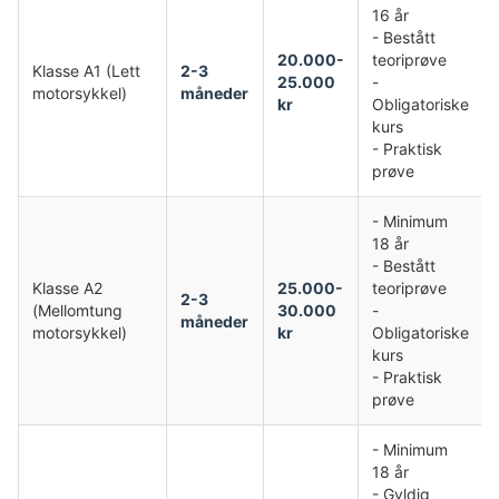
16 år
- Bestått
20.000-
teoriprøve
Klasse A1 (Lett
2-3
25.000
-
motorsykkel)
måneder
kr
Obligatoriske
kurs
- Praktisk
prøve
- Minimum
18 år
- Bestått
Klasse A2
25.000-
teoriprøve
2-3
(Mellomtung
30.000
-
måneder
motorsykkel)
kr
Obligatoriske
kurs
- Praktisk
prøve
- Minimum
18 år
- Gyldig