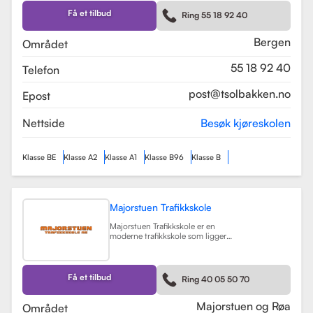
Skolen tilbyr et bredt spekter av
førerkortklasser, inkludert klasse B
Få et tilbud
Ring 55 18 92 40
for personbil, klasse A, A1, og A2 for
motorsykler, samt klasse BE og B96
for personbiler med tilhenger.
Bergen
Området
Les mer
55 18 92 40
Telefon
post@tsolbakken.no
Epost
Nettside
Besøk kjøreskolen
Klasse BE
Klasse A2
Klasse A1
Klasse B96
Klasse B
Majorstuen Trafikkskole
Majorstuen Trafikkskole er en
moderne trafikkskole som ligger
sentralt i Oslo, med avdelinger både
på Majorstuen og Røa. Skolen ble
etablert i 2015 og har raskt blitt
kjent for sin høye kvalitet på
Få et tilbud
Ring 40 05 50 70
opplæring. Alle instruktørene er
pedagogisk utdannet fra Nord
Universitet og Met Universitet, noe
Majorstuen og Røa
Området