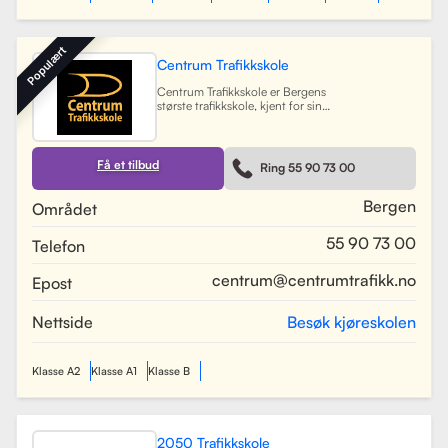
Populært
Centrum Trafikkskole
Centrum Trafikkskole er Bergens
største trafikkskole, kjent for sin
lange erfaring og fokus på personlig
oppfølging. Skolen tilbyr opplæring
for førerkort i alle klasser, og har et
team av 30 dyktige kjørelærere som
Få et tilbud
Ring 55 90 73 00
gir undervisning i et trygt og vennlig
miljø. Med lokaler i Bergen sentrum,
Lagunen og Åsane, dekker Centrum
Bergen
Området
hele Bergensområdet og tilbyr også
kurs på skoler rundt om i byen.
55 90 73 00
Telefon
Skolen har utviklet spesifikke
oppkjøringsruter for å forberede
elevene best mulig til oppkjøring.
centrum@centrumtrafikk.no
Epost
Gjennom en kombinasjon av teori
og praksis, har skolen som mål å
gjøre prosessen med å ta førerkort
Nettside
Besøk kjøreskolen
både enkel og trygg for alle elever.
Les mer
Klasse A2
Klasse A1
Klasse B
2050 Trafikkskole