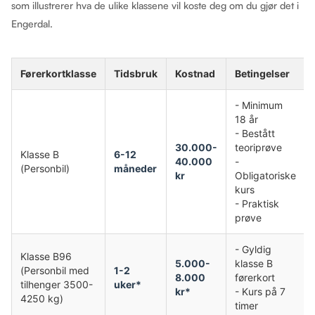
som illustrerer hva de ulike klassene vil koste deg om du gjør det i
Engerdal.
Førerkortklasse
Tidsbruk
Kostnad
Betingelser
- Minimum
18 år
- Bestått
30.000-
teoriprøve
Klasse B
6-12
40.000
-
(Personbil)
måneder
kr
Obligatoriske
kurs
- Praktisk
prøve
- Gyldig
Klasse B96
5.000-
klasse B
(Personbil med
1-2
8.000
førerkort
tilhenger 3500-
uker*
kr*
- Kurs på 7
4250 kg)
timer