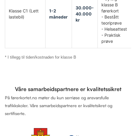
klasse B
30.000-
Klasse C1 (Lett
1-2
førerkort
40.000
lastebil)
måneder
- Bestått
kr
teoriprøve
- Helseattest
- Praktisk
prøve
* I tillegg til tiden/kostnaden for klasse B
Våre samarbeidspartnere er kvalitetssikret
På førerkortet.no møter du kun serriøse og ansvarsfulle
trafikkskoler. Våre samarbeidspartnere er kvalitetsikret og
sertifiserte.