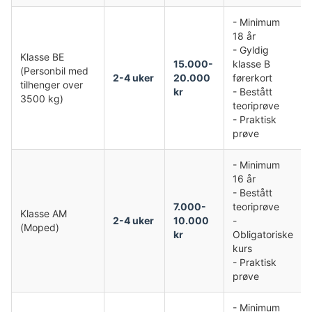
- Minimum
18 år
- Gyldig
Klasse BE
15.000-
klasse B
(Personbil med
2-4 uker
20.000
førerkort
tilhenger over
kr
- Bestått
3500 kg)
teoriprøve
- Praktisk
prøve
- Minimum
16 år
- Bestått
7.000-
teoriprøve
Klasse AM
2-4 uker
10.000
-
(Moped)
kr
Obligatoriske
kurs
- Praktisk
prøve
- Minimum