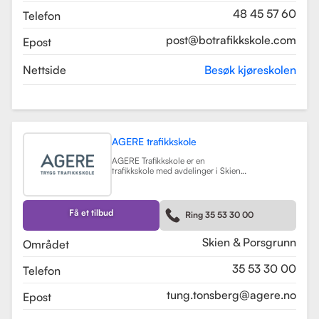
48 45 57 60
Telefon
post@botrafikkskole.com
Epost
Nettside
Besøk kjøreskolen
AGERE trafikkskole
AGERE Trafikkskole er en
trafikkskole med avdelinger i Skien
og Porsgrunn, som tilbyr
omfattende kjøreopplæring for alle
førerkortklasser, fra moped til buss
og lastebil. Skolen har som mål å gi
Få et tilbud
Ring 35 53 30 00
elevene de nødvendige ferdighetene
og holdningene for å bli trygge og
kompetente sjåfører, med et fokus
Skien & Porsgrunn
Området
på nullvisjonen om ingen drepte
eller hardt skadde i trafikken. Skolen
35 53 30 00
Telefon
har fått en vurdering på 3.9 fra
tidligere elever, noe som indikerer en
god kvalitet på opplæringen.
tung.tonsberg@agere.no
Epost
AGERE Trafikkskole tilbyr også ulike
kurs som trafikalt grunnkurs,