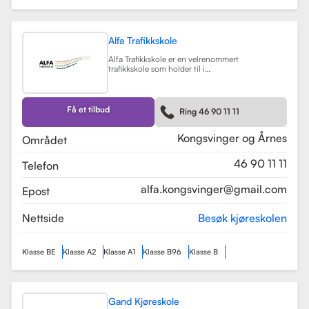
Alfa Trafikkskole
Alfa Trafikkskole er en velrenommert
trafikkskole som holder til i
Kongsvinger, kjent for sin fokus på
kvalitet og trygghet i
kjøreopplæringen. Skolen tilbyr et
bredt spekter av tjenester, inkludert
Få et tilbud
Ring 46 90 11 11
opplæring for førerkort klasse B,
både med manuelt og automatgir.
Les mer
Kongsvinger og Årnes
Området
46 90 11 11
Telefon
alfa.kongsvinger@gmail.com
Epost
Nettside
Besøk kjøreskolen
Klasse BE
Klasse A2
Klasse A1
Klasse B96
Klasse B
Gand Kjøreskole