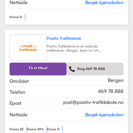
teorikurs og spesialiserte moduler
Nettside
Besøk kjøreskolen
for yrkessjåfører (YSK).
Les mer
Klasse B
Positiv Trafikkskole
Positiv Trafikkskole er en ledende
trafikkskole i Bergen, kjent for sitt
omfattende opplæringstilbud og
fokus på kvalitet. Skolen tilbyr
føreropplæring for både bil,
tilhenger og moped, og har
Få et tilbud
Ring 469 78 888
spesialiserte kurs som trafikalt
grunnkurs og mørkekjøring.
Les mer
Bergen
Området
469 78 888
Telefon
post@positiv-trafikkskole.no
Epost
Nettside
Besøk kjøreskolen
Klasse BE
Klasse B96
Klasse B