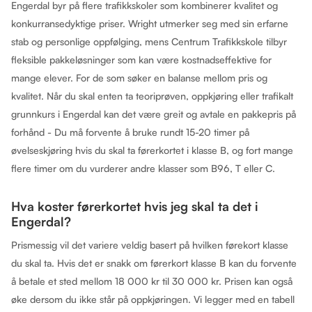
Engerdal byr på flere trafikkskoler som kombinerer kvalitet og
konkurransedyktige priser. Wright utmerker seg med sin erfarne
stab og personlige oppfølging, mens Centrum Trafikkskole tilbyr
fleksible pakkeløsninger som kan være kostnadseffektive for
mange elever. For de som søker en balanse mellom pris og
kvalitet. Når du skal enten ta teoriprøven, oppkjøring eller trafikalt
grunnkurs i Engerdal kan det være greit og avtale en pakkepris på
forhånd - Du må forvente å bruke rundt 15-20 timer på
øvelseskjøring hvis du skal ta førerkortet i klasse B, og fort mange
flere timer om du vurderer andre klasser som B96, T eller C.
Hva koster førerkortet hvis jeg skal ta det i
Engerdal?
Prismessig vil det variere veldig basert på hvilken førekort klasse
du skal ta. Hvis det er snakk om førerkort klasse B kan du forvente
å betale et sted mellom 18 000 kr til 30 000 kr. Prisen kan også
øke dersom du ikke står på oppkjøringen. Vi legger med en tabell