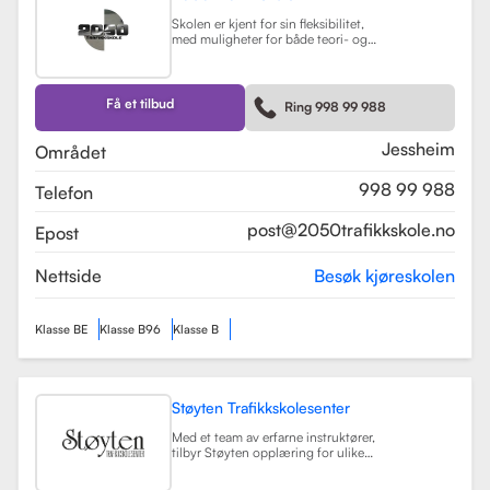
Skolen er kjent for sin fleksibilitet,
med muligheter for både teori- og
kjøretimer tilpasset elevenes
timeplaner. Med moderne
undervisningsmetoder og et
engasjert team, har 2050
Få et tilbud
Ring 998 99 988
Trafikkskole som mål å hjelpe elever
med å bli trygge og kompetente
sjåfører.
Les mer
Jessheim
Området
998 99 988
Telefon
post@2050trafikkskole.no
Epost
Nettside
Besøk kjøreskolen
Klasse BE
Klasse B96
Klasse B
Støyten Trafikkskolesenter
Med et team av erfarne instruktører,
tilbyr Støyten opplæring for ulike
førerkortklasser, inkludert klasse B
for personbiler, samt spesialiserte