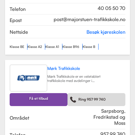
som sikrer en profesjonell og trygg
læringsopplevelse.
Les mer
40 05 50 70
Telefon
post@majorstuen-trafikkskole.no
Epost
Nettside
Besøk kjøreskolen
Klasse BE
Klasse A2
Klasse A1
Klasse B96
Klasse B
Mørk Trafikkskole
Mørk Trafikkskole er en veletablert
trafikkskole med avdelinger i
Sarpsborg, Fredrikstad og Moss.
Skolen er kjent for sin høye kvalitet
på undervisningen, og har fått
positive tilbakemeldinger fra elever,
Få et tilbud
Ring 957 99 740
med vurderinger som 5.0 i
Sarpsborg og 4.4 i Fredrikstad.
Les mer
Sarpsborg,
Fredrikstad og
Området
Moss
957 99 740