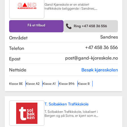
Gand Kjøreskole er en etablert
trafikkskole beliggende i Sandnes,
som tilbyr omfattende
føreropplæring for en rekke
kjøretøyklasser. Skolen har
spesialisert seg på opplæring for
Få et tilbud
Ring +47 458 36 556
personbiler, både med manuell og
automatgir, samt motorsykler (klasse
A, A1) og tilhengere (BE).
Les mer
Sandnes
Området
+47 458 36 556
Telefon
post@gand-kjoreskole.no
Epost
Nettside
Besøk kjøreskolen
Klasse BE
Klasse A2
Klasse A1
Klasse B96
Klasse B
T. Solbakken Trafikkskole
T. Solbakken Trafikkskole, lokalisert i
Bergen og på Sotra, er kjent som en
av de største trafikkskolene for
motorsykkelopplæring i området.