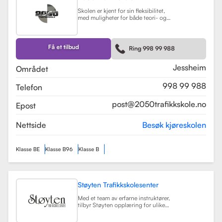
Skolen er kjent for sin fleksibilitet,
med muligheter for både teori- og
kjøretimer tilpasset elevenes
timeplaner. Med moderne
undervisningsmetoder og et
engasjert team, har 2050
Få et tilbud
Ring 998 99 988
Trafikkskole som mål å hjelpe elever
med å bli trygge og kompetente
sjåfører.
Les mer
Jessheim
Området
998 99 988
Telefon
post@2050trafikkskole.no
Epost
Nettside
Besøk kjøreskolen
Klasse BE
Klasse B96
Klasse B
Støyten Trafikkskolesenter
Med et team av erfarne instruktører,
tilbyr Støyten opplæring for ulike
førerkortklasser, inkludert klasse B
for personbiler, samt spesialiserte