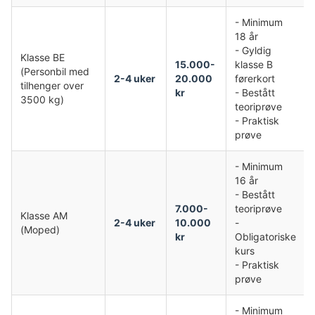
- Minimum
18 år
- Gyldig
Klasse BE
15.000-
klasse B
(Personbil med
2-4 uker
20.000
førerkort
tilhenger over
kr
- Bestått
3500 kg)
teoriprøve
- Praktisk
prøve
- Minimum
16 år
- Bestått
7.000-
teoriprøve
Klasse AM
2-4 uker
10.000
-
(Moped)
kr
Obligatoriske
kurs
- Praktisk
prøve
- Minimum