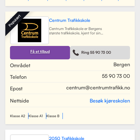
Populært
Centrum Trafikkskole
Centrum Trafikkskole er Bergens
største trafikkskole, kjent for sin
lange erfaring og fokus på personlig
oppfølging. Skolen tilbyr opplæring
for førerkort i alle klasser, og har et
team av 30 dyktige kjørelærere som
Få et tilbud
Ring 55 90 73 00
gir undervisning i et trygt og vennlig
miljø. Med lokaler i Bergen sentrum,
Lagunen og Åsane, dekker Centrum
Bergen
Området
hele Bergensområdet og tilbyr også
kurs på skoler rundt om i byen.
55 90 73 00
Telefon
Skolen har utviklet spesifikke
oppkjøringsruter for å forberede
elevene best mulig til oppkjøring.
centrum@centrumtrafikk.no
Epost
Gjennom en kombinasjon av teori
og praksis, har skolen som mål å
gjøre prosessen med å ta førerkort
Nettside
Besøk kjøreskolen
både enkel og trygg for alle elever.
Les mer
Klasse A2
Klasse A1
Klasse B
2050 Trafikkskole