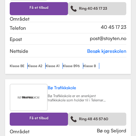
kurs som trafikalt grunnkurs og
mørkekjøring. Skolen er kjent for sin
Få et tilbud
Ring 40 45 17 23
fleksibilitet og tilpasning til elevenes
behov, noe som gjør
Området
læringsprosessen både effektiv og
hyggelig.
Les mer
40 45 17 23
Telefon
post@stoyten.no
Epost
Nettside
Besøk kjøreskolen
Klasse BE
Klasse A2
Klasse A1
Klasse B96
Klasse B
Bø Trafikkskole
Bø Trafikkskole er en anerkjent
trafikkskole som holder til i Telemark,
og den har et sterkt fokus på å gi
grundig og trygg opplæring til sine
elever. Skolen tilbyr opplæring for
førerkort i klasse B, B96 og BE, samt
Få et tilbud
Ring 48 45 57 60
en rekke kurs som trafikalt
grunnkurs, mørkekjøring, førstehjelp
og lastsikring.
Les mer
Bø og Seljord
Området