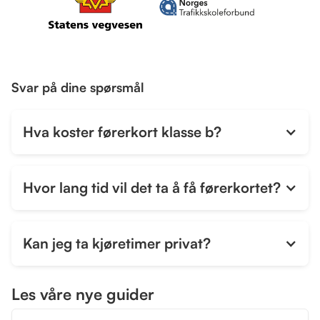
Svar på dine spørsmål
Hva koster førerkort klasse b?
Hvor lang tid vil det ta å få førerkortet?
Kan jeg ta kjøretimer privat?
Ja, du kan ta kjøretimer privat, men det er noen
Les våre nye guider
regler som må følges. Først må du ha gjennomført
trafikalt grunnkurs, som kan tas fra du er 15 år, og du