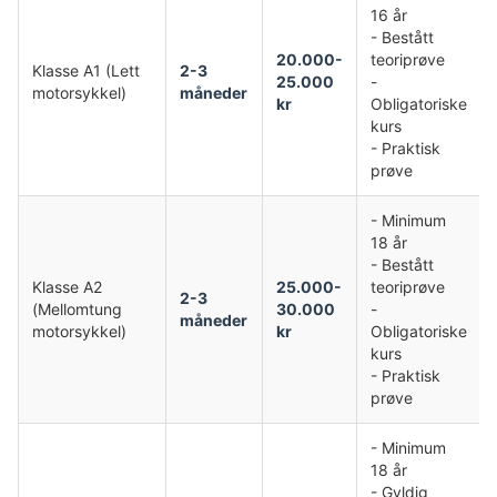
16 år
- Bestått
20.000-
teoriprøve
Klasse A1 (Lett
2-3
25.000
-
motorsykkel)
måneder
kr
Obligatoriske
kurs
- Praktisk
prøve
- Minimum
18 år
- Bestått
Klasse A2
25.000-
teoriprøve
2-3
(Mellomtung
30.000
-
måneder
motorsykkel)
kr
Obligatoriske
kurs
- Praktisk
prøve
- Minimum
18 år
- Gyldig