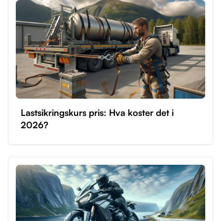
kan begynne øvelseskjøring når du er 16.
Ledsageren som veileder deg, må være over 25 år
og ha hatt førerkort for klasse B i minst fem år.
Øvelseskjøring privat kan være kostnadseffektivt og
gir fleksibilitet, men det er viktig at både du og den
ansvarlige er i stand til å kjøre trygt. Det anbefales å
starte opplæringen hos en trafikkskole for å få en
solid grunnopplæring før du begynner privat kjøring.
Lastsikringskurs pris: Hva koster det i
2026?