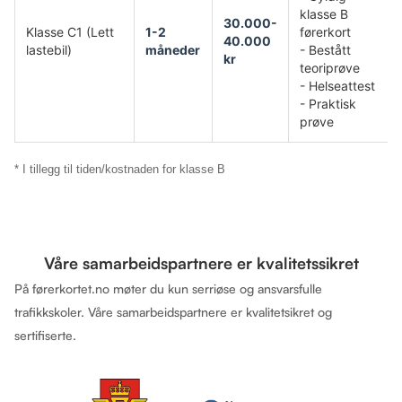
klasse B
30.000-
Klasse C1 (Lett
1-2
førerkort
40.000
lastebil)
måneder
- Bestått
kr
teoriprøve
- Helseattest
- Praktisk
prøve
* I tillegg til tiden/kostnaden for klasse B
Våre samarbeidspartnere er kvalitetssikret
På førerkortet.no møter du kun serriøse og ansvarsfulle
trafikkskoler. Våre samarbeidspartnere er kvalitetsikret og
sertifiserte.