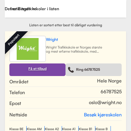
Det er 8 trafikkskoler i listen
Instillinger
Listen er sortert etter best til dårligst vurdering
Populært
Wright
Wright Trafikkskole er Norges største
og mest erfarne trafikkskole, med
nesten 40 avdelinger spredt over
Østlandet, Sørlandet, Vestlandet og
Trøndelag. Siden oppstarten har
skolen hatt som mål å tilby
Få et tilbud
Ring 66787525
profesjonell og engasjert
trafikopplæring for både
nybegynnere og erfarne sjåfører.
Hele Norge
Området
Skolen tilbyr et bredt spekter av
tjenester, inkludert obligatorisk
66787525
Telefon
opplæring, kjøretimer og
spesialiserte pakkeløsninger som
Superpakken, som kombinerer
oslo@wright.no
Epost
kjøretimer med all nødvendig
opplæring. Wright benytter
moderne digitale systemer for å
Nettside
Besøk kjøreskolen
gjøre det enkelt for elever å booke
timer, betale og kommunisere med
sine trafikklærere.
Les mer
Klasse BE
Klasse AM
Klasse A2
Klasse A1
Klasse B1
Klasse B