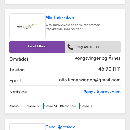
Alfa Trafikkskole
Alfa Trafikkskole er en velrenommert
trafikkskole som holder til i
Kongsvinger, kjent for sin fokus på
kvalitet og trygghet i
kjøreopplæringen. Skolen tilbyr et
bredt spekter av tjenester, inkludert
Få et tilbud
Ring 46 90 11 11
opplæring for førerkort klasse B,
både med manuelt og automatgir.
Les mer
Kongsvinger og Årnes
Området
46 90 11 11
Telefon
alfa.kongsvinger@gmail.com
Epost
Nettside
Besøk kjøreskolen
Klasse BE
Klasse A2
Klasse A1
Klasse B96
Klasse B
Gand Kjøreskole