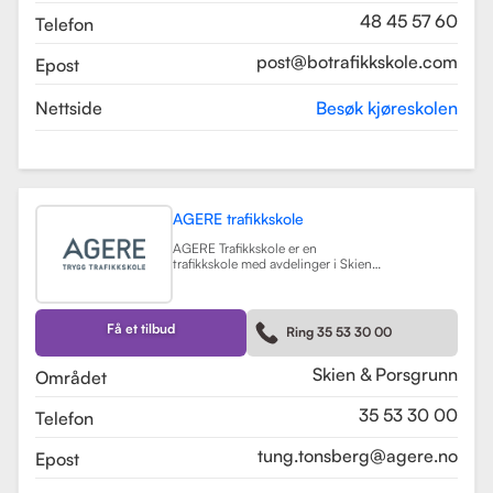
48 45 57 60
Telefon
post@botrafikkskole.com
Epost
Nettside
Besøk kjøreskolen
AGERE trafikkskole
AGERE Trafikkskole er en
trafikkskole med avdelinger i Skien
og Porsgrunn, som tilbyr
omfattende kjøreopplæring for alle
førerkortklasser, fra moped til buss
og lastebil. Skolen har som mål å gi
Få et tilbud
Ring 35 53 30 00
elevene de nødvendige ferdighetene
og holdningene for å bli trygge og
kompetente sjåfører, med et fokus
Skien & Porsgrunn
Området
på nullvisjonen om ingen drepte
eller hardt skadde i trafikken. Skolen
35 53 30 00
Telefon
har fått en vurdering på 3.9 fra
tidligere elever, noe som indikerer en
god kvalitet på opplæringen.
tung.tonsberg@agere.no
Epost
AGERE Trafikkskole tilbyr også ulike
kurs som trafikalt grunnkurs,