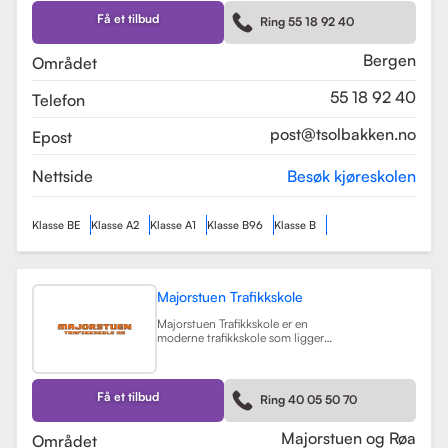
Skolen tilbyr et bredt spekter av
førerkortklasser, inkludert klasse B
Få et tilbud
Ring 55 18 92 40
for personbil, klasse A, A1, og A2 for
motorsykler, samt klasse BE og B96
for personbiler med tilhenger.
Bergen
Området
Les mer
55 18 92 40
Telefon
post@tsolbakken.no
Epost
Nettside
Besøk kjøreskolen
Klasse BE
Klasse A2
Klasse A1
Klasse B96
Klasse B
Majorstuen Trafikkskole
Majorstuen Trafikkskole er en
moderne trafikkskole som ligger
sentralt i Oslo, med avdelinger både
på Majorstuen og Røa. Skolen ble
etablert i 2015 og har raskt blitt
kjent for sin høye kvalitet på
Få et tilbud
Ring 40 05 50 70
opplæring. Alle instruktørene er
pedagogisk utdannet fra Nord
Universitet og Met Universitet, noe
Majorstuen og Røa
Området