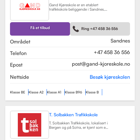
Gand Kjøreskole er en etablert
trafikkskole beliggende i Sandnes,
som tilbyr omfattende
føreropplæring for en rekke
kjøretøyklasser. Skolen har
spesialisert seg på opplæring for
Få et tilbud
Ring +47 458 36 556
personbiler, både med manuell og
automatgir, samt motorsykler (klasse
A, A1) og tilhengere (BE).
Les mer
Sandnes
Området
+47 458 36 556
Telefon
post@gand-kjoreskole.no
Epost
Nettside
Besøk kjøreskolen
Klasse BE
Klasse A2
Klasse A1
Klasse B96
Klasse B
T. Solbakken Trafikkskole
T. Solbakken Trafikkskole, lokalisert i
Bergen og på Sotra, er kjent som en
av de største trafikkskolene for
motorsykkelopplæring i området.