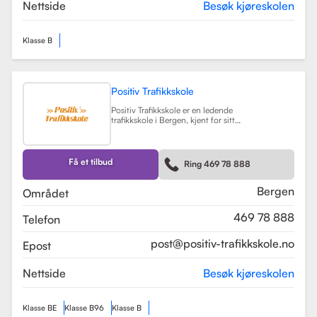
teorikurs og spesialiserte moduler
Nettside
Besøk kjøreskolen
for yrkessjåfører (YSK).
Les mer
Klasse B
Positiv Trafikkskole
Positiv Trafikkskole er en ledende
trafikkskole i Bergen, kjent for sitt
omfattende opplæringstilbud og
fokus på kvalitet. Skolen tilbyr
føreropplæring for både bil,
tilhenger og moped, og har
Få et tilbud
Ring 469 78 888
spesialiserte kurs som trafikalt
grunnkurs og mørkekjøring.
Les mer
Bergen
Området
469 78 888
Telefon
post@positiv-trafikkskole.no
Epost
Nettside
Besøk kjøreskolen
Klasse BE
Klasse B96
Klasse B