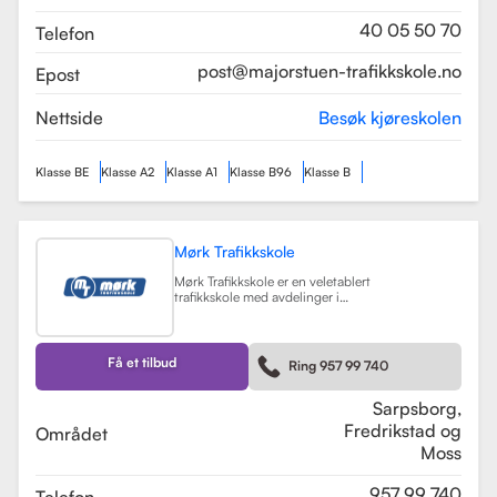
som sikrer en profesjonell og trygg
læringsopplevelse.
Les mer
40 05 50 70
Telefon
post@majorstuen-trafikkskole.no
Epost
Nettside
Besøk kjøreskolen
Klasse BE
Klasse A2
Klasse A1
Klasse B96
Klasse B
Mørk Trafikkskole
Mørk Trafikkskole er en veletablert
trafikkskole med avdelinger i
Sarpsborg, Fredrikstad og Moss.
Skolen er kjent for sin høye kvalitet
på undervisningen, og har fått
positive tilbakemeldinger fra elever,
Få et tilbud
Ring 957 99 740
med vurderinger som 5.0 i
Sarpsborg og 4.4 i Fredrikstad.
Les mer
Sarpsborg,
Fredrikstad og
Området
Moss
957 99 740