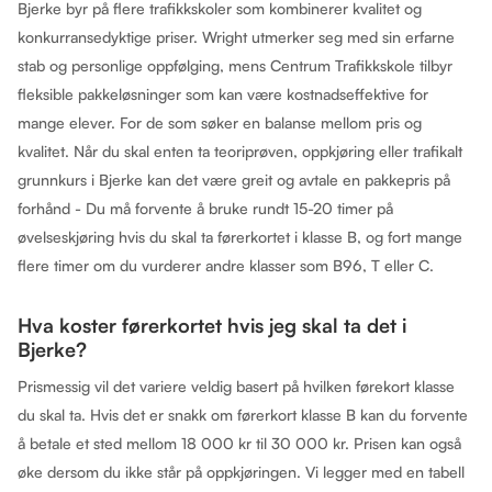
Bjerke byr på flere trafikkskoler som kombinerer kvalitet og
konkurransedyktige priser. Wright utmerker seg med sin erfarne
stab og personlige oppfølging, mens Centrum Trafikkskole tilbyr
fleksible pakkeløsninger som kan være kostnadseffektive for
mange elever. For de som søker en balanse mellom pris og
kvalitet. Når du skal enten ta teoriprøven, oppkjøring eller trafikalt
grunnkurs i Bjerke kan det være greit og avtale en pakkepris på
forhånd - Du må forvente å bruke rundt 15-20 timer på
øvelseskjøring hvis du skal ta førerkortet i klasse B, og fort mange
flere timer om du vurderer andre klasser som B96, T eller C.
Hva koster førerkortet hvis jeg skal ta det i
Bjerke?
Prismessig vil det variere veldig basert på hvilken førekort klasse
du skal ta. Hvis det er snakk om førerkort klasse B kan du forvente
å betale et sted mellom 18 000 kr til 30 000 kr. Prisen kan også
øke dersom du ikke står på oppkjøringen. Vi legger med en tabell