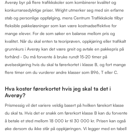
Averøy byr på flere trafikkskoler som kombinerer kvalitet og
konkurransedyktige priser. Wright utmerker seg med sin erfarne
stab og personlige oppfølging, mens Centrum Trafikkskole tilbyr
fleksible pakkeløsninger som kan være kostnadseffektive for
mange elever. For de som søker en balanse mellom pris og
kvalitet. Når du skal enten ta teoriprøven, oppkjøring eller trafikalt
grunnkurs i Averøy kan det være greit og avtale en pakkepris på
forhånd - Du må forvente å bruke rundt 15-20 timer på
øvelseskjøring hvis du skal ta førerkortet i klasse B, og fort mange
flere timer om du vurderer andre klasser som B96, T eller C.
Hva koster førerkortet hvis jeg skal ta det i
Averøy?
Prismessig vil det variere veldig basert på hvilken førekort klasse
du skal ta. Hvis det er snakk om førerkort klasse B kan du forvente
å betale et sted mellom 18 000 kr til 30 000 kr. Prisen kan også
øke dersom du ikke står på oppkjøringen. Vi legger med en tabell