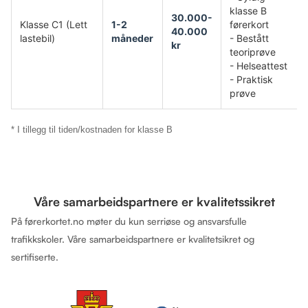
klasse B
30.000-
Klasse C1 (Lett
1-2
førerkort
40.000
lastebil)
måneder
- Bestått
kr
teoriprøve
- Helseattest
- Praktisk
prøve
* I tillegg til tiden/kostnaden for klasse B
Våre samarbeidspartnere er kvalitetssikret
På førerkortet.no møter du kun serriøse og ansvarsfulle
trafikkskoler. Våre samarbeidspartnere er kvalitetsikret og
sertifiserte.