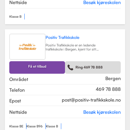
teorikurs og spesialiserte moduler
Nettside
Besøk kjøreskolen
for yrkessjåfører (YSK).
Les mer
Klasse B
Positiv Trafikkskole
Positiv Trafikkskole er en ledende
trafikkskole i Bergen, kjent for sitt
omfattende opplæringstilbud og
fokus på kvalitet. Skolen tilbyr
føreropplæring for både bil,
tilhenger og moped, og har
Få et tilbud
Ring 469 78 888
spesialiserte kurs som trafikalt
grunnkurs og mørkekjøring.
Les mer
Bergen
Området
469 78 888
Telefon
post@positiv-trafikkskole.no
Epost
Nettside
Besøk kjøreskolen
Klasse BE
Klasse B96
Klasse B