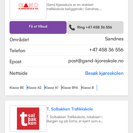
Gand Kjøreskole er en etablert
trafikkskole beliggende i Sandnes,
som tilbyr omfattende
føreropplæring for en rekke
kjøretøyklasser. Skolen har
spesialisert seg på opplæring for
Få et tilbud
Ring +47 458 36 556
personbiler, både med manuell og
automatgir, samt motorsykler (klasse
A, A1) og tilhengere (BE).
Les mer
Sandnes
Området
+47 458 36 556
Telefon
post@gand-kjoreskole.no
Epost
Nettside
Besøk kjøreskolen
Klasse BE
Klasse A2
Klasse A1
Klasse B96
Klasse B
T. Solbakken Trafikkskole
T. Solbakken Trafikkskole, lokalisert i
Bergen og på Sotra, er kjent som en
av de største trafikkskolene for
motorsykkelopplæring i området.