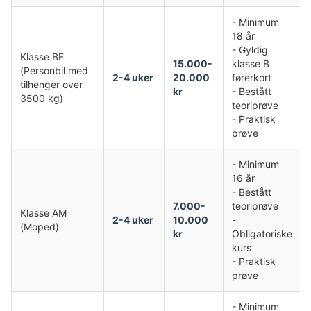
- Minimum
18 år
- Gyldig
Klasse BE
15.000-
klasse B
(Personbil med
2-4 uker
20.000
førerkort
tilhenger over
kr
- Bestått
3500 kg)
teoriprøve
- Praktisk
prøve
- Minimum
16 år
- Bestått
7.000-
teoriprøve
Klasse AM
2-4 uker
10.000
-
(Moped)
kr
Obligatoriske
kurs
- Praktisk
prøve
- Minimum