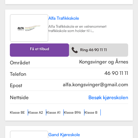
Alfa Trafikkskole
Alfa Trafikkskole er en velrenommert
trafikkskole som holder til i
Kongsvinger, kjent for sin fokus på
kvalitet og trygghet i
kjøreopplæringen. Skolen tilbyr et
bredt spekter av tjenester, inkludert
Få et tilbud
Ring 46 90 11 11
opplæring for førerkort klasse B,
både med manuelt og automatgir.
Les mer
Kongsvinger og Årnes
Området
46 90 11 11
Telefon
alfa.kongsvinger@gmail.com
Epost
Nettside
Besøk kjøreskolen
Klasse BE
Klasse A2
Klasse A1
Klasse B96
Klasse B
Gand Kjøreskole