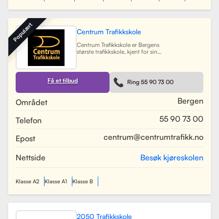
Populært
Centrum Trafikkskole
Centrum Trafikkskole er Bergens
største trafikkskole, kjent for sin
lange erfaring og fokus på personlig
oppfølging. Skolen tilbyr opplæring
for førerkort i alle klasser, og har et
team av 30 dyktige kjørelærere som
Få et tilbud
Ring 55 90 73 00
gir undervisning i et trygt og vennlig
miljø. Med lokaler i Bergen sentrum,
Lagunen og Åsane, dekker Centrum
Bergen
Området
hele Bergensområdet og tilbyr også
kurs på skoler rundt om i byen.
55 90 73 00
Telefon
Skolen har utviklet spesifikke
oppkjøringsruter for å forberede
elevene best mulig til oppkjøring.
centrum@centrumtrafikk.no
Epost
Gjennom en kombinasjon av teori
og praksis, har skolen som mål å
gjøre prosessen med å ta førerkort
Nettside
Besøk kjøreskolen
både enkel og trygg for alle elever.
Les mer
Klasse A2
Klasse A1
Klasse B
2050 Trafikkskole