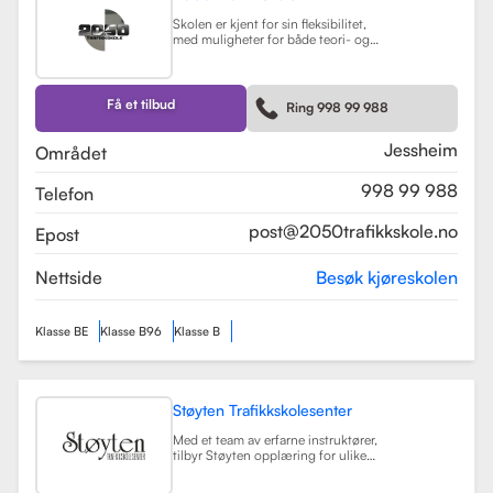
Skolen er kjent for sin fleksibilitet,
med muligheter for både teori- og
kjøretimer tilpasset elevenes
timeplaner. Med moderne
undervisningsmetoder og et
engasjert team, har 2050
Få et tilbud
Ring 998 99 988
Trafikkskole som mål å hjelpe elever
med å bli trygge og kompetente
sjåfører.
Les mer
Jessheim
Området
998 99 988
Telefon
post@2050trafikkskole.no
Epost
Nettside
Besøk kjøreskolen
Klasse BE
Klasse B96
Klasse B
Støyten Trafikkskolesenter
Med et team av erfarne instruktører,
tilbyr Støyten opplæring for ulike
førerkortklasser, inkludert klasse B
for personbiler, samt spesialiserte