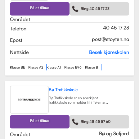
kurs som trafikalt grunnkurs og
mørkekjøring. Skolen er kjent for sin
Få et tilbud
Ring 40 45 17 23
fleksibilitet og tilpasning til elevenes
behov, noe som gjør
Området
læringsprosessen både effektiv og
hyggelig.
Les mer
40 45 17 23
Telefon
post@stoyten.no
Epost
Nettside
Besøk kjøreskolen
Klasse BE
Klasse A2
Klasse A1
Klasse B96
Klasse B
Bø Trafikkskole
Bø Trafikkskole er en anerkjent
trafikkskole som holder til i Telemark,
og den har et sterkt fokus på å gi
grundig og trygg opplæring til sine
elever. Skolen tilbyr opplæring for
førerkort i klasse B, B96 og BE, samt
Få et tilbud
Ring 48 45 57 60
en rekke kurs som trafikalt
grunnkurs, mørkekjøring, førstehjelp
og lastsikring.
Les mer
Bø og Seljord
Området