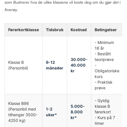
som illustrerer hva de ulike klassene vil koste deg om du gjør det i
Averøy.
Førerkortklasse
Tidsbruk
Kostnad
Betingelser
- Minimum
18 år
- Bestått
30.000-
teoriprøve
Klasse B
6-12
40.000
-
(Personbil)
måneder
kr
Obligatoriske
kurs
- Praktisk
prøve
- Gyldig
Klasse B96
5.000-
klasse B
(Personbil med
1-2
8.000
førerkort
tilhenger 3500-
uker*
kr*
- Kurs på 7
4250 kg)
timer