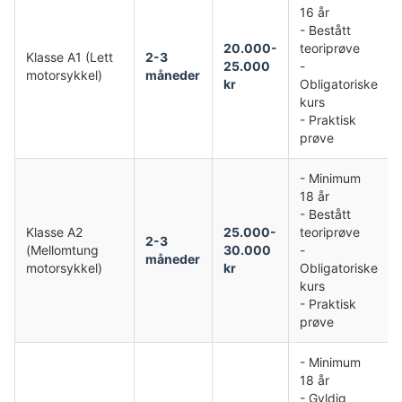
16 år
- Bestått
20.000-
teoriprøve
Klasse A1 (Lett
2-3
25.000
-
motorsykkel)
måneder
kr
Obligatoriske
kurs
- Praktisk
prøve
- Minimum
18 år
- Bestått
Klasse A2
25.000-
teoriprøve
2-3
(Mellomtung
30.000
-
måneder
motorsykkel)
kr
Obligatoriske
kurs
- Praktisk
prøve
- Minimum
18 år
- Gyldig