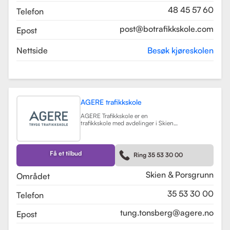
48 45 57 60
Telefon
post@botrafikkskole.com
Epost
Nettside
Besøk kjøreskolen
AGERE trafikkskole
AGERE Trafikkskole er en
trafikkskole med avdelinger i Skien
og Porsgrunn, som tilbyr
omfattende kjøreopplæring for alle
førerkortklasser, fra moped til buss
og lastebil. Skolen har som mål å gi
Få et tilbud
Ring 35 53 30 00
elevene de nødvendige ferdighetene
og holdningene for å bli trygge og
kompetente sjåfører, med et fokus
Skien & Porsgrunn
Området
på nullvisjonen om ingen drepte
eller hardt skadde i trafikken. Skolen
35 53 30 00
Telefon
har fått en vurdering på 3.9 fra
tidligere elever, noe som indikerer en
god kvalitet på opplæringen.
tung.tonsberg@agere.no
Epost
AGERE Trafikkskole tilbyr også ulike
kurs som trafikalt grunnkurs,