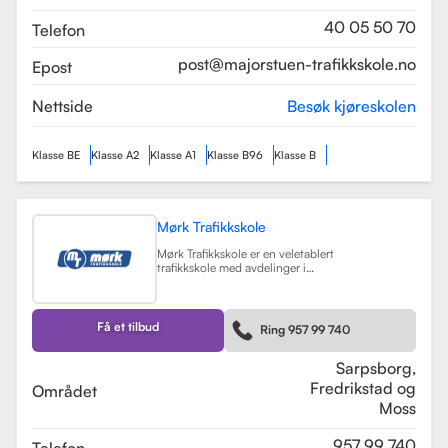
som sikrer en profesjonell og trygg
læringsopplevelse.
Les mer
40 05 50 70
Telefon
post@majorstuen-trafikkskole.no
Epost
Nettside
Besøk kjøreskolen
Klasse BE
Klasse A2
Klasse A1
Klasse B96
Klasse B
Mørk Trafikkskole
Mørk Trafikkskole er en veletablert
trafikkskole med avdelinger i
Sarpsborg, Fredrikstad og Moss.
Skolen er kjent for sin høye kvalitet
på undervisningen, og har fått
positive tilbakemeldinger fra elever,
Få et tilbud
Ring 957 99 740
med vurderinger som 5.0 i
Sarpsborg og 4.4 i Fredrikstad.
Les mer
Sarpsborg,
Fredrikstad og
Området
Moss
957 99 740