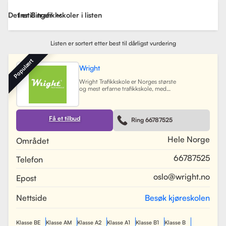
Det er 8 trafikkskoler i listen
Instillinger
Listen er sortert etter best til dårligst vurdering
Populært
Wright
Wright Trafikkskole er Norges største
og mest erfarne trafikkskole, med
nesten 40 avdelinger spredt over
Østlandet, Sørlandet, Vestlandet og
Trøndelag. Siden oppstarten har
skolen hatt som mål å tilby
Få et tilbud
Ring 66787525
profesjonell og engasjert
trafikopplæring for både
nybegynnere og erfarne sjåfører.
Hele Norge
Området
Skolen tilbyr et bredt spekter av
tjenester, inkludert obligatorisk
66787525
Telefon
opplæring, kjøretimer og
spesialiserte pakkeløsninger som
Superpakken, som kombinerer
oslo@wright.no
Epost
kjøretimer med all nødvendig
opplæring. Wright benytter
moderne digitale systemer for å
Nettside
Besøk kjøreskolen
gjøre det enkelt for elever å booke
timer, betale og kommunisere med
sine trafikklærere.
Les mer
Klasse BE
Klasse AM
Klasse A2
Klasse A1
Klasse B1
Klasse B