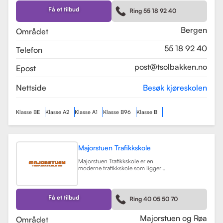
Skolen tilbyr et bredt spekter av
førerkortklasser, inkludert klasse B
Få et tilbud
Ring 55 18 92 40
for personbil, klasse A, A1, og A2 for
motorsykler, samt klasse BE og B96
for personbiler med tilhenger.
Bergen
Området
Les mer
55 18 92 40
Telefon
post@tsolbakken.no
Epost
Nettside
Besøk kjøreskolen
Klasse BE
Klasse A2
Klasse A1
Klasse B96
Klasse B
Majorstuen Trafikkskole
Majorstuen Trafikkskole er en
moderne trafikkskole som ligger
sentralt i Oslo, med avdelinger både
på Majorstuen og Røa. Skolen ble
etablert i 2015 og har raskt blitt
kjent for sin høye kvalitet på
Få et tilbud
Ring 40 05 50 70
opplæring. Alle instruktørene er
pedagogisk utdannet fra Nord
Universitet og Met Universitet, noe
Majorstuen og Røa
Området