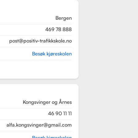
Bergen
469 78 888
post@positiv-trafikkskole.no
Besøk kjøreskolen
Kongsvinger og Årnes
46 90 11 11
alfa.kongsvinger@gmail.com
Besøk kjøreskolen