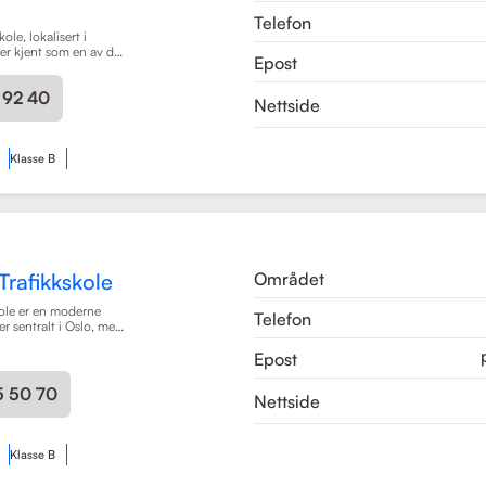
Telefon
ole, lokalisert i
er kjent som en av de
Epost
e for
g i området. Skolen
 92 40
r av førerkortklasser,
Nettside
r personbil, klasse A,
ykler, samt klasse BE
er med tilhenger.
Klasse B
Området
Trafikkskole
kole er en moderne
Telefon
er sentralt i Oslo, med
Majorstuen og Røa.
Epost
 2015 og har raskt blitt
alitet på opplæring.
r pedagogisk utdannet
5 50 70
Nettside
og Met Universitet,
ofesjonell og trygg
Les mer
Klasse B