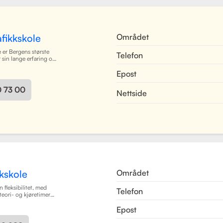
det enkelt for elever å
e og kommunisere med
es mer
Området
fikkskole
 er Bergens største
Telefon
r sin lange erfaring og
oppfølging. Skolen
Epost
ørerkort i alle klasser,
 dyktige kjørelærere
 i et trygt og vennlig
0 73 00
Nettside
 Bergen sentrum,
dekker Centrum hele
ilbyr også kurs på
en. Skolen har utviklet
gsruter for å forberede
il oppkjøring.
sjon av teori og
som mål å gjøre
ørerkort både enkel
er.
Les mer
Området
kskole
n fleksibilitet, med
Telefon
teori- og kjøretimer
imeplaner. Med
Epost
ngsmetoder og et
2050 Trafikkskole som
med å bli trygge og