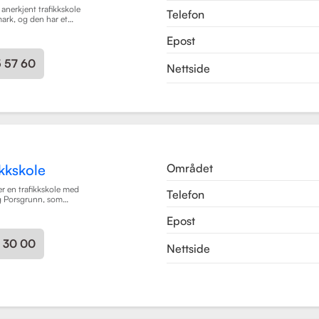
 anerkjent trafikkskole
Telefon
mark, og den har et
 grundig og trygg
Epost
ever. Skolen tilbyr
ort i klasse B, B96 og
s som trafikalt
5 57 60
Nettside
ing, førstehjelp og
Området
kkskole
r en trafikkskole med
Telefon
og Porsgrunn, som
øreopplæring for alle
Epost
 moped til buss og
 som mål å gi elevene
ighetene og
3 30 00
Nettside
i trygge og
 med et fokus på
n drepte eller hardt
kolen har fått en
tidligere elever, noe
 kvalitet på
Trafikkskole tilbyr
rafikalt grunnkurs,