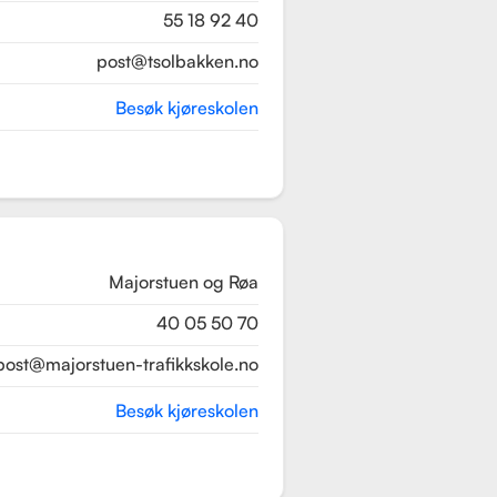
55 18 92 40
post@tsolbakken.no
Besøk kjøreskolen
Majorstuen og Røa
40 05 50 70
post@majorstuen-trafikkskole.no
Besøk kjøreskolen