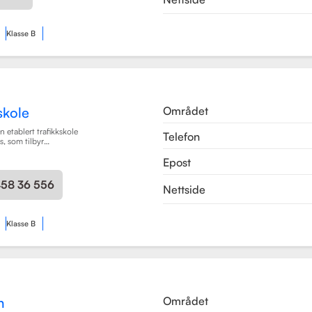
Klasse B
Området
skole
 etablert trafikkskole
Telefon
, som tilbyr
læring for en rekke
Epost
en har spesialisert seg
rsonbiler, både med
ir, samt motorsykler
458 36 556
Nettside
engere (BE).
Les mer
Klasse B
Området
n