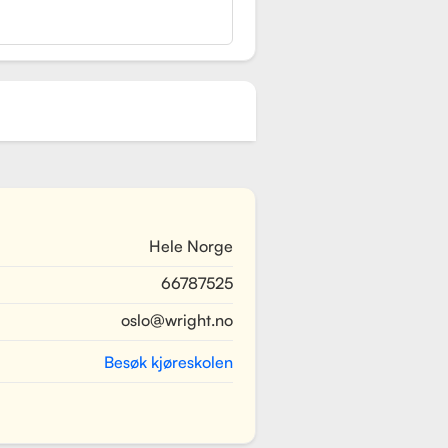
Hele Norge
66787525
oslo@wright.no
Besøk kjøreskolen