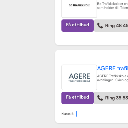
Bø Trafikkskole er en
som holder til i Tele
sterkt fokus på å gi
opplæring til sine el
opplæring for førerk
BE, samt en rekke kur
Få et tilbud
Ring 48 4
grunnkurs, mørkekjør
lastsikring.
Les mer
AGERE trafi
AGERE Trafikkskole e
avdelinger i Skien 
tilbyr omfattende kj
førerkortklasser, fra
lastebil. Skolen har
de nødvendige ferd
Få et tilbud
Ring 35 5
holdningene for å bl
kompetente sjåfører,
nullvisjonen om inge
skadde i trafikken. S
Klasse B
vurdering på 3.9 fra 
som indikerer en god
opplæringen. AGERE 
også ulike kurs som t