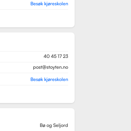
Besøk kjøreskolen
40 45 17 23
post@stoyten.no
Besøk kjøreskolen
Bø og Seljord