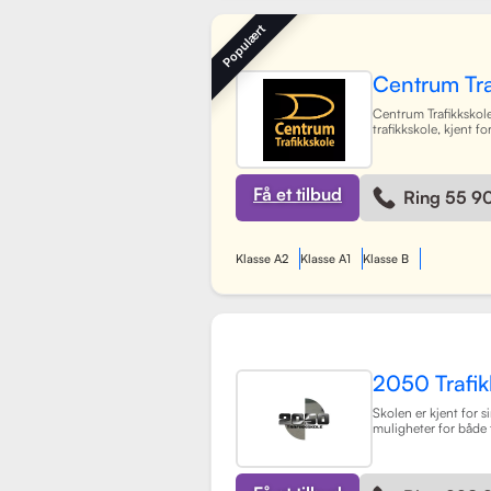
systemer for å gjøre 
booke timer, betal
Populært
sine trafikklærere.
L
Centrum Tra
Centrum Trafikkskole
trafikkskole, kjent fo
fokus på personlig 
tilbyr opplæring for f
og har et team av 30
som gir undervisning
Få et tilbud
Ring 55 9
miljø. Med lokaler i
Lagunen og Åsane, 
Bergensområdet og t
skoler rundt om i by
Klasse A2
Klasse A1
Klasse B
spesifikke oppkjørin
elevene best mulig t
Gjennom en kombina
praksis, har skolen 
prosessen med å ta f
og trygg for alle elev
2050 Trafik
Skolen er kjent for si
muligheter for både 
tilpasset elevenes t
moderne undervisni
engasjert team, har 
mål å hjelpe elever 