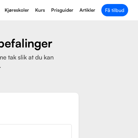
Kjøreskoler
Kurs
Prisguider
Artikler
Få tilbud
befalinger
e tak slik at du kan
.