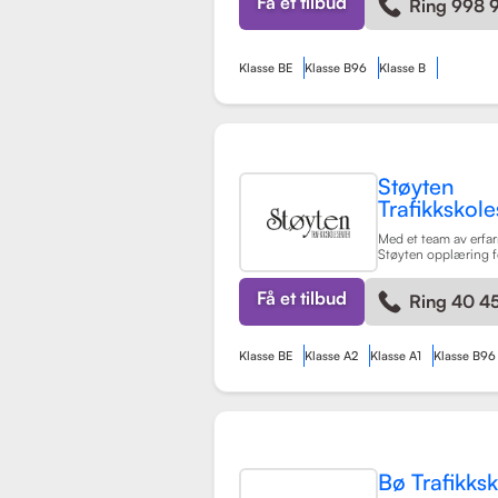
Få et tilbud
Ring 998 
kompetente sjåfører.
Klasse BE
Klasse B96
Klasse B
Støyten
Trafikkskole
Med et team av erfarn
Støyten opplæring f
førerkortklasser, inkl
personbiler, samt spe
Få et tilbud
Ring 40 45
trafikalt grunnkurs 
Skolen er kjent for si
tilpasning til eleve
læringsprosessen bå
Klasse BE
Klasse A2
Klasse A1
Klasse B96
hyggelig.
Les mer
Bø Trafikks