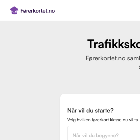
Trafikksk
Førerkortet.no saml
Når vil du starte?
Velg hvilken førerkort klasse du vil ta
Når vil du begynne?