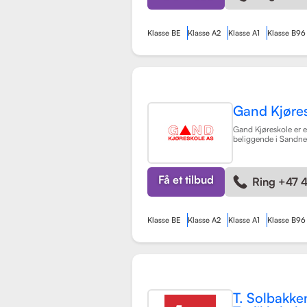
Klasse BE
Klasse A2
Klasse A1
Klasse B96
Gand Kjøre
Gand Kjøreskole er en
beliggende i Sandnes
omfattende føreropp
kjøretøyklasser. Skol
på opplæring for pe
manuell og automatg
Få et tilbud
Ring +47 
(klasse A, A1) og tilh
Klasse BE
Klasse A2
Klasse A1
Klasse B96
T. Solbakke